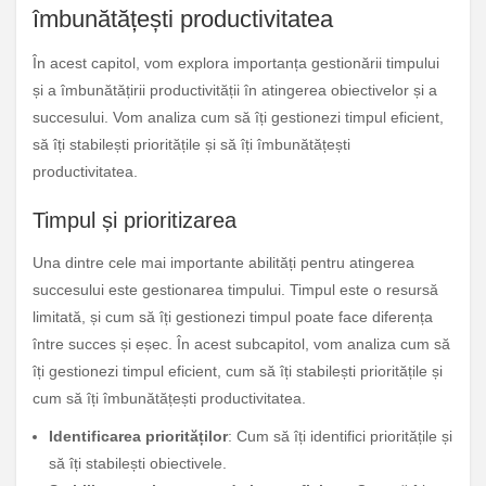
îmbunătățești productivitatea
În acest capitol, vom explora importanța gestionării timpului
și a îmbunătățirii productivității în atingerea obiectivelor și a
succesului. Vom analiza cum să îți gestionezi timpul eficient,
să îți stabilești prioritățile și să îți îmbunătățești
productivitatea.
Timpul și prioritizarea
Una dintre cele mai importante abilități pentru atingerea
succesului este gestionarea timpului. Timpul este o resursă
limitată, și cum să îți gestionezi timpul poate face diferența
între succes și eșec. În acest subcapitol, vom analiza cum să
îți gestionezi timpul eficient, cum să îți stabilești prioritățile și
cum să îți îmbunătățești productivitatea.
Identificarea priorităților
: Cum să îți identifici prioritățile și
să îți stabilești obiectivele.