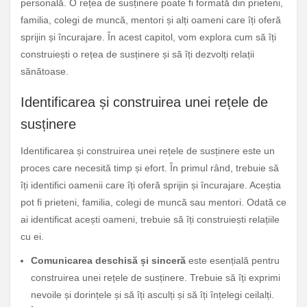
personală. O rețea de susținere poate fi formată din prieteni,
familia, colegi de muncă, mentori și alți oameni care îți oferă
sprijin și încurajare. În acest capitol, vom explora cum să îți
construiești o rețea de susținere și să îți dezvolți relații
sănătoase.
Identificarea și construirea unei rețele de
susținere
Identificarea și construirea unei rețele de susținere este un
proces care necesită timp și efort. În primul rând, trebuie să
îți identifici oamenii care îți oferă sprijin și încurajare. Aceștia
pot fi prieteni, familia, colegi de muncă sau mentori. Odată ce
ai identificat acești oameni, trebuie să îți construiești relațiile
cu ei.
Comunicarea deschisă și sinceră
este esențială pentru
construirea unei rețele de susținere. Trebuie să îți exprimi
nevoile și dorințele și să îți asculți și să îți înțelegi ceilalți.