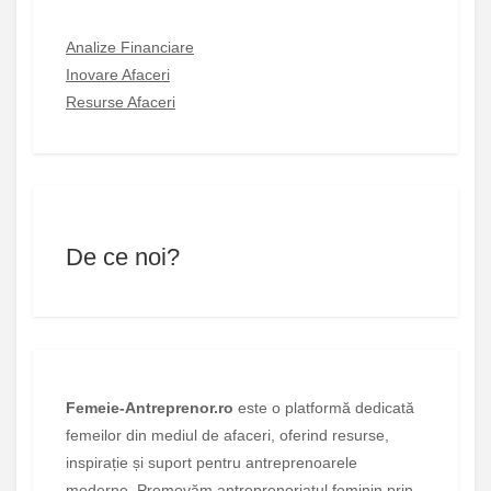
Analize Financiare
Inovare Afaceri
Resurse Afaceri
De ce noi?
Femeie-Antreprenor.ro
este o platformă dedicată
femeilor din mediul de afaceri, oferind resurse,
inspirație și suport pentru antreprenoarele
moderne. Promovăm antreprenoriatul feminin prin