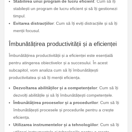
Stabilirea unui program de lucru eficient
: Cum să îți
stabilești un program de lucru eficient și să îți gestionezi
timpul.
Evitarea distracțiilor
: Cum să îți eviți distracțiile și să îți
menții focusul.
Îmbunătățirea productivității și a eficienței
Îmbunătățirea productivității și a eficienței este esențială
pentru atingerea obiectivelor și a succesului. În acest
subcapitol, vom analiza cum să îți îmbunătățești
productivitatea și să îți menții eficiența.
Dezvoltarea abilităților și a competențelor
: Cum să îți
dezvolți abilitățile și să îți îmbunătățești competențele.
Îmbunătățirea proceselor și a procedurilor
: Cum să îți
îmbunătățești procesele și procedurile pentru a crește
eficiența.
Utilizarea instrumentelor și a tehnologiilor
: Cum să îți