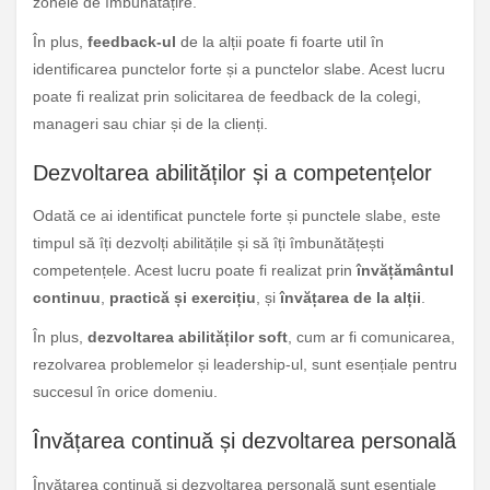
zonele de îmbunătățire.
În plus,
feedback-ul
de la alții poate fi foarte util în
identificarea punctelor forte și a punctelor slabe. Acest lucru
poate fi realizat prin solicitarea de feedback de la colegi,
manageri sau chiar și de la clienți.
Dezvoltarea abilităților și a competențelor
Odată ce ai identificat punctele forte și punctele slabe, este
timpul să îți dezvolți abilitățile și să îți îmbunătățești
competențele. Acest lucru poate fi realizat prin
învățământul
continuu
,
practică și exercițiu
, și
învățarea de la alții
.
În plus,
dezvoltarea abilităților soft
, cum ar fi comunicarea,
rezolvarea problemelor și leadership-ul, sunt esențiale pentru
succesul în orice domeniu.
Învățarea continuă și dezvoltarea personală
Învățarea continuă și dezvoltarea personală sunt esențiale