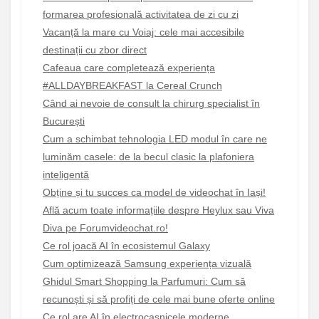
formarea profesională activitatea de zi cu zi
Vacanță la mare cu Voiaj: cele mai accesibile
destinații cu zbor direct
Cafeaua care completează experiența
#ALLDAYBREAKFAST la Cereal Crunch
Când ai nevoie de consult la chirurg specialist în
București
Cum a schimbat tehnologia LED modul în care ne
luminăm casele: de la becul clasic la plafoniera
inteligentă
Obține și tu succes ca model de videochat în Iași!
Află acum toate informațiile despre Heylux sau Viva
Diva pe Forumvideochat.ro!
Ce rol joacă AI în ecosistemul Galaxy
Cum optimizează Samsung experiența vizuală
Ghidul Smart Shopping la Parfumuri: Cum să
recunoști și să profiți de cele mai bune oferte online
Ce rol are AI în electrocasnicele moderne