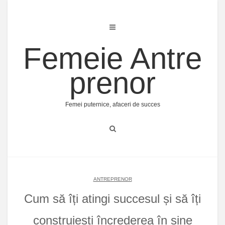
Skip
to
content
Femeie Antre
prenor
Femei puternice, afaceri de succes
ANTREPRENOR
Cum să îți atingi succesul și să îți
construiești încrederea în sine