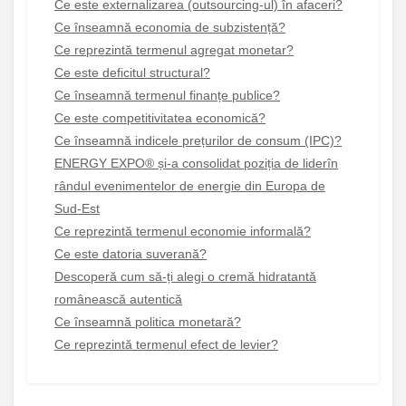
Ce este externalizarea (outsourcing-ul) în afaceri?
Ce înseamnă economia de subzistență?
Ce reprezintă termenul agregat monetar?
Ce este deficitul structural?
Ce înseamnă termenul finanțe publice?
Ce este competitivitatea economică?
Ce înseamnă indicele prețurilor de consum (IPC)?
ENERGY EXPO® și-a consolidat poziția de liderîn
rândul evenimentelor de energie din Europa de
Sud-Est
Ce reprezintă termenul economie informală?
Ce este datoria suverană?
Descoperă cum să-ți alegi o cremă hidratantă
românească autentică
Ce înseamnă politica monetară?
Ce reprezintă termenul efect de levier?