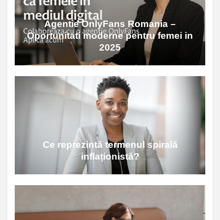
Agentie OnlyFans Romania –
Oportunitati moderne pentru femei in
2025
Ce reprezintă termenul spirală
inflaționistă?