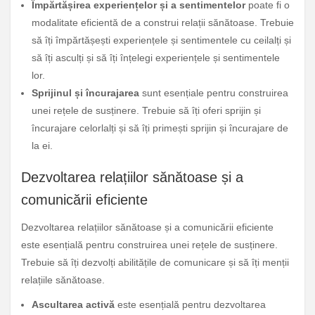
Împărtășirea experiențelor și a sentimentelor
poate fi o
modalitate eficientă de a construi relații sănătoase. Trebuie
să îți împărtășești experiențele și sentimentele cu ceilalți și
să îți asculți și să îți înțelegi experiențele și sentimentele
lor.
Sprijinul și încurajarea
sunt esențiale pentru construirea
unei rețele de susținere. Trebuie să îți oferi sprijin și
încurajare celorlalți și să îți primești sprijin și încurajare de
la ei.
Dezvoltarea relațiilor sănătoase și a
comunicării eficiente
Dezvoltarea relațiilor sănătoase și a comunicării eficiente
este esențială pentru construirea unei rețele de susținere.
Trebuie să îți dezvolți abilitățile de comunicare și să îți menții
relațiile sănătoase.
Ascultarea activă
este esențială pentru dezvoltarea