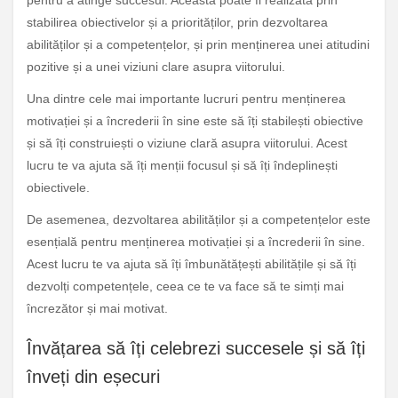
pentru a atinge succesul. Aceasta poate fi realizată prin
stabilirea obiectivelor și a priorităților, prin dezvoltarea
abilităților și a competențelor, și prin menținerea unei atitudini
pozitive și a unei viziuni clare asupra viitorului.
Una dintre cele mai importante lucruri pentru menținerea
motivației și a încrederii în sine este să îți stabilești obiective
și să îți construiești o viziune clară asupra viitorului. Acest
lucru te va ajuta să îți menții focusul și să îți îndeplinești
obiectivele.
De asemenea, dezvoltarea abilităților și a competențelor este
esențială pentru menținerea motivației și a încrederii în sine.
Acest lucru te va ajuta să îți îmbunătățești abilitățile și să îți
dezvolți competențele, ceea ce te va face să te simți mai
încrezător și mai motivat.
Învățarea să îți celebrezi succesele și să îți
înveți din eșecuri