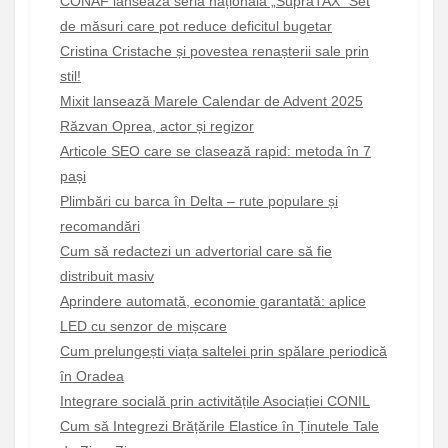
CONAF lansează seria națională „SupraTAX” Set
de măsuri care pot reduce deficitul bugetar
Cristina Cristache și povestea renașterii sale prin
stil!
Mixit lansează Marele Calendar de Advent 2025
Răzvan Oprea, actor și regizor
Articole SEO care se clasează rapid: metoda în 7
pași
Plimbări cu barca în Delta – rute populare și
recomandări
Cum să redactezi un advertorial care să fie
distribuit masiv
Aprindere automată, economie garantată: aplice
LED cu senzor de mișcare
Cum prelungești viața saltelei prin spălare periodică
în Oradea
Integrare socială prin activitățile Asociației CONIL
Cum să Integrezi Brățările Elastice în Ținutele Tale