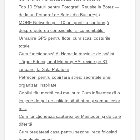
Top 10 Sfaturi pentru Fotografii Reușite la Botez —
de la un Fotograf de Botez din București)
MORE Networking – 10 ani printr-o conferință
despre puterea conexiunilor și comunităților
Urmărire GPS pentru flote: cum scazi costurile
totale
Cum funcționează AI Home la mașinile de spălat
Târgul Educațional Mommy HAI revine pe 31
ianuarie, la Sala Palatului
Petreceri pentru copii fără stres: secretele unei
organizări inspirate
Copilul tău merită ce-i mai bun: Cum influențează o
lenjerie de pat de calitate sănătatea și somnul celor
mici
Cum funcționează căutarea pe Mastodon și de ce e
diferită
Cum pregătești casa pentru sezonul rece folosind
tehnologie smart