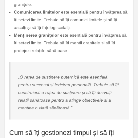
granițele.
Comunicarea limitelor
este esențială pentru învățarea să
îți setezi limite. Trebuie să îți comunici limitele și să îți
asculți și să îți înțelegi ceilalți.
Menținerea granițelor
este esențială pentru învățarea să
îți setezi limite. Trebuie să îți menții granițele și să îți
protejezi relațiile sănătoase.
„O rețea de susținere puternică este esențială
pentru succesul și fericirea personală. Trebuie să îți
construiești o rețea de susținere și să îți dezvolți
relații sănătoase pentru a atinge obiectivele și a
menține o viață sănătoasă.”
Cum să îți gestionezi timpul și să îți