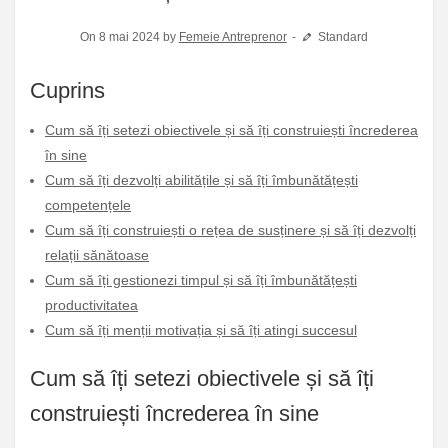
On 8 mai 2024 by
Femeie Antreprenor
Standard
Cuprins
Cum să îți setezi obiectivele și să îți construiești încrederea
în sine
Cum să îți dezvolți abilitățile și să îți îmbunătățești
competențele
Cum să îți construiești o rețea de susținere și să îți dezvolți
relații sănătoase
Cum să îți gestionezi timpul și să îți îmbunătățești
productivitatea
Cum să îți menții motivația și să îți atingi succesul
Cum să îți setezi obiectivele și să îți
construiești încrederea în sine