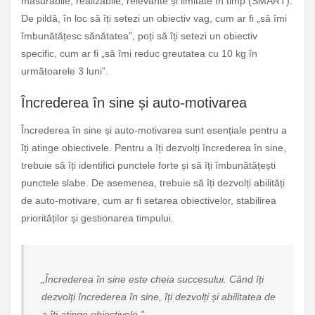
măsurabile, realizabile, relevante și limitate în timp (SMART).
De pildă, în loc să îți setezi un obiectiv vag, cum ar fi „să îmi
îmbunătățesc sănătatea”, poți să îți setezi un obiectiv
specific, cum ar fi „să îmi reduc greutatea cu 10 kg în
următoarele 3 luni”.
Încrederea în sine și auto-motivarea
Încrederea în sine și auto-motivarea sunt esențiale pentru a
îți atinge obiectivele. Pentru a îți dezvolți încrederea în sine,
trebuie să îți identifici punctele forte și să îți îmbunătățești
punctele slabe. De asemenea, trebuie să îți dezvolți abilități
de auto-motivare, cum ar fi setarea obiectivelor, stabilirea
priorităților și gestionarea timpului.
„Încrederea în sine este cheia succesului. Când îți
dezvolți încrederea în sine, îți dezvolți și abilitatea de
a îți atinge obiectivele.”