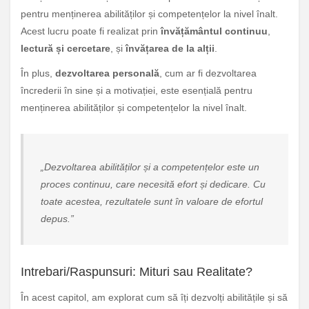
pentru menținerea abilităților și competențelor la nivel înalt.
Acest lucru poate fi realizat prin
învățământul continuu
,
lectură și cercetare
, și
învățarea de la alții
.
În plus,
dezvoltarea personală
, cum ar fi dezvoltarea
încrederii în sine și a motivației, este esențială pentru
menținerea abilităților și competențelor la nivel înalt.
„Dezvoltarea abilităților și a competențelor este un
proces continuu, care necesită efort și dedicare. Cu
toate acestea, rezultatele sunt în valoare de efortul
depus.”
Intrebari/Raspunsuri: Mituri sau Realitate?
În acest capitol, am explorat cum să îți dezvolți abilitățile și să