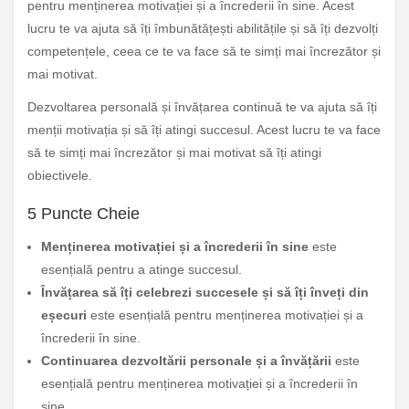
pentru menținerea motivației și a încrederii în sine. Acest
lucru te va ajuta să îți îmbunătățești abilitățile și să îți dezvolți
competențele, ceea ce te va face să te simți mai încrezător și
mai motivat.
Dezvoltarea personală și învățarea continuă te va ajuta să îți
menții motivația și să îți atingi succesul. Acest lucru te va face
să te simți mai încrezător și mai motivat să îți atingi
obiectivele.
5 Puncte Cheie
Menținerea motivației și a încrederii în sine
este
esențială pentru a atinge succesul.
Învățarea să îți celebrezi succesele și să îți înveți din
eșecuri
este esențială pentru menținerea motivației și a
încrederii în sine.
Continuarea dezvoltării personale și a învățării
este
esențială pentru menținerea motivației și a încrederii în
sine.