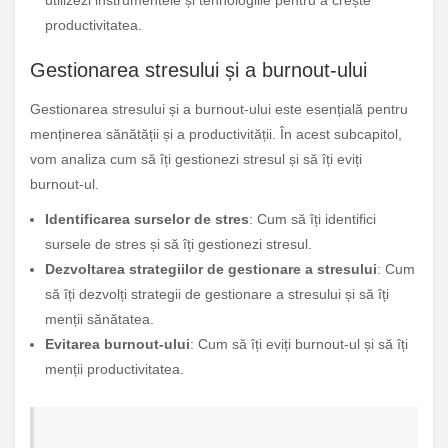
utilizezi instrumentele și tehnologiile pentru a crește
productivitatea.
Gestionarea stresului și a burnout-ului
Gestionarea stresului și a burnout-ului este esențială pentru
menținerea sănătății și a productivității. În acest subcapitol,
vom analiza cum să îți gestionezi stresul și să îți eviți
burnout-ul.
Identificarea surselor de stres
: Cum să îți identifici
sursele de stres și să îți gestionezi stresul.
Dezvoltarea strategiilor de gestionare a stresului
: Cum
să îți dezvolți strategii de gestionare a stresului și să îți
menții sănătatea.
Evitarea burnout-ului
: Cum să îți eviți burnout-ul și să îți
menții productivitatea.