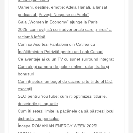
Oameni, destine, emoție: Adela Hanafi, a lansat
podcastul „Povești Nespuse cu Adela”
Gala „Women in Economy” ajunge la Paris
2025: cum eviți să scrii advertoriale care „miros” a
reclamă ieftină
Cum să Asortezi Pantalonii din Catifea cu
Încălțămintea Potrivită pentru un Look Casual
Ce avantaje ai cu un TV cu sunet surround integrat
Cum alegi camera de poker online: rake, trafic și
bonusuri
Cum îți setezi un buget de cazino și te ții de el fără
excepții
SEO pentru YouTube: cum îți optimizezi titlurile,
descrierile și tag-urile
Cum îți setezi limite la păcănele ca să păstrezi jocul
distractiv, nu periculos
Începe ROMANIAN ENERGY WEEK 2025!