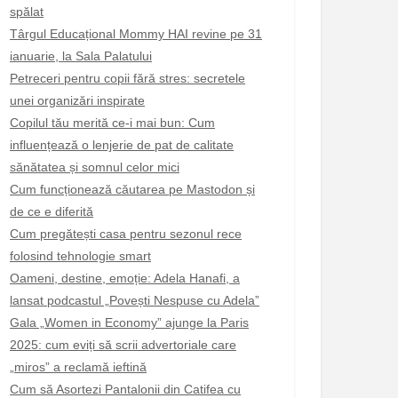
spălat
Târgul Educațional Mommy HAI revine pe 31
ianuarie, la Sala Palatului
Petreceri pentru copii fără stres: secretele
unei organizări inspirate
Copilul tău merită ce-i mai bun: Cum
influențează o lenjerie de pat de calitate
sănătatea și somnul celor mici
Cum funcționează căutarea pe Mastodon și
de ce e diferită
Cum pregătești casa pentru sezonul rece
folosind tehnologie smart
Oameni, destine, emoție: Adela Hanafi, a
lansat podcastul „Povești Nespuse cu Adela”
Gala „Women in Economy” ajunge la Paris
2025: cum eviți să scrii advertoriale care
„miros” a reclamă ieftină
Cum să Asortezi Pantalonii din Catifea cu