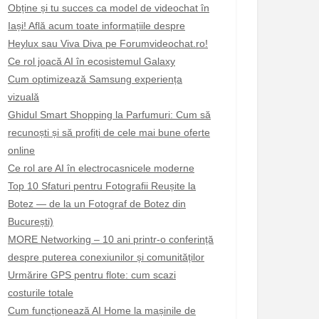
Obține și tu succes ca model de videochat în
Iași! Află acum toate informațiile despre
Heylux sau Viva Diva pe Forumvideochat.ro!
Ce rol joacă AI în ecosistemul Galaxy
Cum optimizează Samsung experiența
vizuală
Ghidul Smart Shopping la Parfumuri: Cum să
recunoști și să profiți de cele mai bune oferte
online
Ce rol are AI în electrocasnicele moderne
Top 10 Sfaturi pentru Fotografii Reușite la
Botez — de la un Fotograf de Botez din
București)
MORE Networking – 10 ani printr-o conferință
despre puterea conexiunilor și comunităților
Urmărire GPS pentru flote: cum scazi
costurile totale
Cum funcționează AI Home la mașinile de