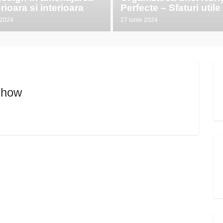
rioara si interioara
Perfecte – Sfaturi utile
e 2024
27 iunie 2024
show