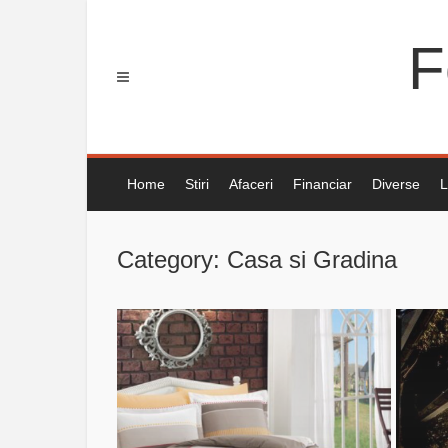
Skip
to
F
content
Home
Stiri
Afaceri
Financiar
Diverse
L
Category: Casa si Gradina