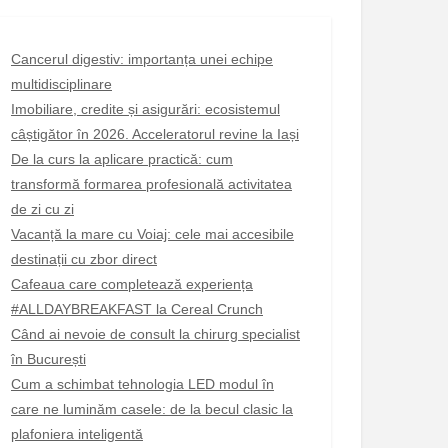
Cancerul digestiv: importanța unei echipe
multidisciplinare
Imobiliare, credite și asigurări: ecosistemul
câștigător în 2026. Acceleratorul revine la Iași
De la curs la aplicare practică: cum
transformă formarea profesională activitatea
de zi cu zi
Vacanță la mare cu Voiaj: cele mai accesibile
destinații cu zbor direct
Cafeaua care completează experiența
#ALLDAYBREAKFAST la Cereal Crunch
Când ai nevoie de consult la chirurg specialist
în București
Cum a schimbat tehnologia LED modul în
care ne luminăm casele: de la becul clasic la
plafoniera inteligentă