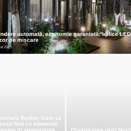
indere automată, economie garantată: aplice LED
zor de mișcare
st 2025
tectura florilor: Cum sa
sesti flori ca elemente
design in amenajarea
Organizarea unei Nunț