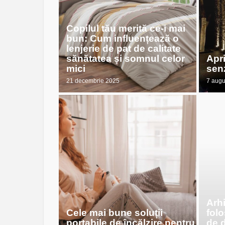
Copilul tău merită ce-i mai
bun: Cum influențează o
lenjerie de pat de calitate
sănătatea și somnul celor
Apr
mici
sen
21 decembrie 2025
7 augu
Arhi
Cele mai bune soluții
folo
portabile de încălzire pentru
de 