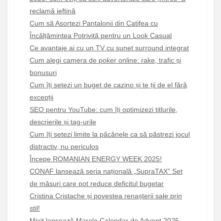
reclamă ieftină
Cum să Asortezi Pantalonii din Catifea cu
Încălțămintea Potrivită pentru un Look Casual
Ce avantaje ai cu un TV cu sunet surround integrat
Cum alegi camera de poker online: rake, trafic și
bonusuri
Cum îți setezi un buget de cazino și te ții de el fără
excepții
SEO pentru YouTube: cum îți optimizezi titlurile,
descrierile și tag-urile
Cum îți setezi limite la păcănele ca să păstrezi jocul
distractiv, nu periculos
Începe ROMANIAN ENERGY WEEK 2025!
CONAF lansează seria națională „SupraTAX” Set
de măsuri care pot reduce deficitul bugetar
Cristina Cristache și povestea renașterii sale prin
stil!
Mixit lansează Marele Calendar de Advent 2025