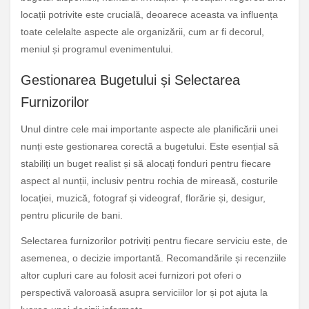
locații potrivite este crucială, deoarece aceasta va influența
toate celelalte aspecte ale organizării, cum ar fi decorul,
meniul și programul evenimentului.
Gestionarea Bugetului și Selectarea
Furnizorilor
Unul dintre cele mai importante aspecte ale planificării unei
nunți este gestionarea corectă a bugetului. Este esențial să
stabiliți un buget realist și să alocați fonduri pentru fiecare
aspect al nunții, inclusiv pentru rochia de mireasă, costurile
locației, muzică, fotograf și videograf, florărie și, desigur,
pentru plicurile de bani.
Selectarea furnizorilor potriviți pentru fiecare serviciu este, de
asemenea, o decizie importantă. Recomandările și recenziile
altor cupluri care au folosit acei furnizori pot oferi o
perspectivă valoroasă asupra serviciilor lor și pot ajuta la