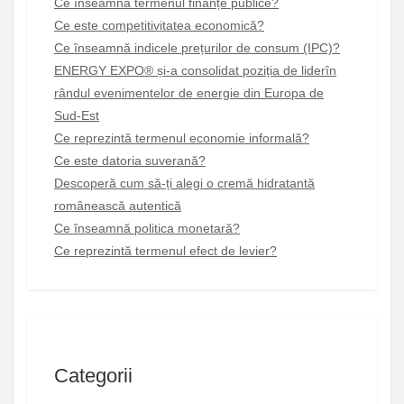
Ce înseamnă termenul finanțe publice?
Ce este competitivitatea economică?
Ce înseamnă indicele prețurilor de consum (IPC)?
ENERGY EXPO® și-a consolidat poziția de liderîn
rândul evenimentelor de energie din Europa de
Sud-Est
Ce reprezintă termenul economie informală?
Ce este datoria suverană?
Descoperă cum să-ți alegi o cremă hidratantă
românească autentică
Ce înseamnă politica monetară?
Ce reprezintă termenul efect de levier?
Categorii