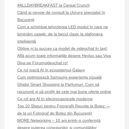
#ALLDAYBREAKFAST la Cereal Crunch
Când ai nevoie de consult la chirurg specialist în
București
Cum a schimbat tehnologia LED modul în care ne
luminăm casele: de la becul clasic la plafoniera
inteligentă
Obține și tu succes ca model de videochat în Iași!
Află acum toate informațiile despre Heylux sau Viva
Diva pe Forumvideochat.ro!
Ce rol joacă AI în ecosistemul Galaxy
Cum optimizează Samsung experiența vizuală
Ghidul Smart Shopping la Parfumuri: Cum să
recunoști și să profiți de cele mai bune oferte online
Ce rol are AI în electrocasnicele moderne
Top 10 Sfaturi pentru Fotografii Reușite la Botez —
de la un Fotograf de Botez din București)
MORE Networking – 10 ani printr-o conferință
despre puterea conexiunilor și comunităților