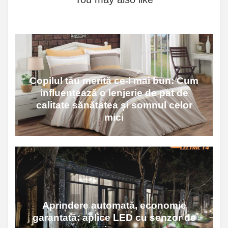
Copilul tău merită ce-i mai bun: Cum
influențează o lenjerie de pat de
calitate sănătatea și somnul celor
mici
Aprindere automată, economie
garantată: aplice LED cu senzor de