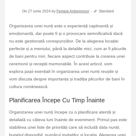
On 27 iunie 2024 by
Femeie Antreprenor
Standard
Organizarea unei nunți este o experiență captivantă și
emoționantă, dar poate fi și o provocare semnificativă dacă
nu este gestionată corespunzător. De la alegerea locației
perfecte și a meniului, până la detaliile mici, cum ar fi plicurile
de bani pentru miri, fiecare aspect contribuie la crearea unei
ceremonii și recepții memorabile. În acest articol, vom
explora pașii esențiali în organizarea unei nunți reușite și
vom discuta despre importanța și tradiția plicurilor de bani în
cultura românească.
Planificarea Începe Cu Timp Înainte
Organizarea unei nunți începe cu o planificare atentă și
detaliată cu câteva luni înainte de eveniment. Primul pas este
stabilirea unei liste de priorități care să includă data nunții,
bugetul disponibil, numărul invitaților și locația. Alegerea unei