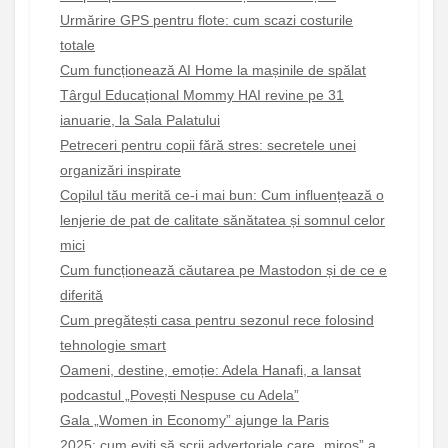
Urmărire GPS pentru flote: cum scazi costurile
totale
Cum funcționează AI Home la mașinile de spălat
Târgul Educațional Mommy HAI revine pe 31
ianuarie, la Sala Palatului
Petreceri pentru copii fără stres: secretele unei
organizări inspirate
Copilul tău merită ce-i mai bun: Cum influențează o
lenjerie de pat de calitate sănătatea și somnul celor
mici
Cum funcționează căutarea pe Mastodon și de ce e
diferită
Cum pregătești casa pentru sezonul rece folosind
tehnologie smart
Oameni, destine, emoție: Adela Hanafi, a lansat
podcastul „Povești Nespuse cu Adela”
Gala „Women in Economy” ajunge la Paris
2025: cum eviți să scrii advertoriale care „miros” a