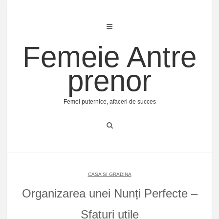
Skip
to
content
Femeie Antre
prenor
Femei puternice, afaceri de succes
CASA SI GRADINA
Organizarea unei Nunți Perfecte –
Sfaturi utile