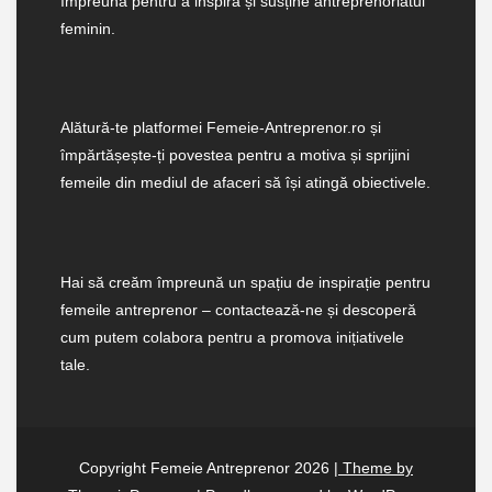
împreună pentru a inspira și susține antreprenoriatul
feminin.
Alătură-te platformei Femeie-Antreprenor.ro și
împărtășește-ți povestea pentru a motiva și sprijini
femeile din mediul de afaceri să își atingă obiectivele.
Hai să creăm împreună un spațiu de inspirație pentru
femeile antreprenor – contactează-ne și descoperă
cum putem colabora pentru a promova inițiativele
tale.
Copyright Femeie Antreprenor 2026
| Theme by