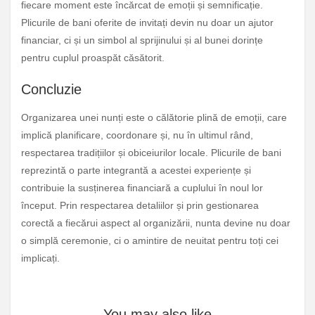
fiecare moment este încărcat de emoții și semnificație.
Plicurile de bani oferite de invitați devin nu doar un ajutor
financiar, ci și un simbol al sprijinului și al bunei dorințe
pentru cuplul proaspăt căsătorit.
Concluzie
Organizarea unei nunți este o călătorie plină de emoții, care
implică planificare, coordonare și, nu în ultimul rând,
respectarea tradițiilor și obiceiurilor locale. Plicurile de bani
reprezintă o parte integrantă a acestei experiențe și
contribuie la susținerea financiară a cuplului în noul lor
început. Prin respectarea detaliilor și prin gestionarea
corectă a fiecărui aspect al organizării, nunta devine nu doar
o simplă ceremonie, ci o amintire de neuitat pentru toți cei
implicați.
You may also like