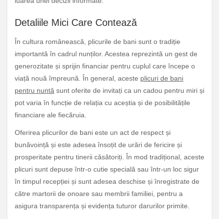
luarea unei decizii informate.
Detaliile Mici Care Contează
În cultura românească, plicurile de bani sunt o tradiție
importantă în cadrul nunților. Acestea reprezintă un gest de
generozitate și sprijin financiar pentru cuplul care începe o
viață nouă împreună. În general, aceste
plicuri de bani
pentru nuntă
sunt oferite de invitați ca un cadou pentru miri și
pot varia în funcție de relația cu aceștia și de posibilitățile
financiare ale fiecăruia.
Oferirea plicurilor de bani este un act de respect și
bunăvoință și este adesea însoțit de urări de fericire și
prosperitate pentru tinerii căsătoriți. În mod tradițional, aceste
plicuri sunt depuse într-o cutie specială sau într-un loc sigur
în timpul recepției și sunt adesea deschise și înregistrate de
către martorii de onoare sau membrii familiei, pentru a
asigura transparența și evidența tuturor darurilor primite.