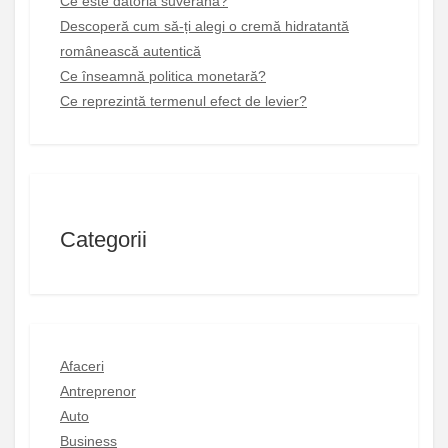
Ce este datoria suverană?
Descoperă cum să-ți alegi o cremă hidratantă
românească autentică
Ce înseamnă politica monetară?
Ce reprezintă termenul efect de levier?
Categorii
Afaceri
Antreprenor
Auto
Business