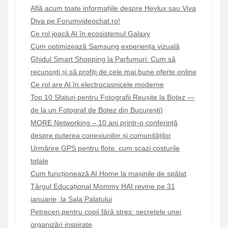
Află acum toate informațiile despre Heylux sau Viva
Diva pe Forumvideochat.ro!
Ce rol joacă AI în ecosistemul Galaxy
Cum optimizează Samsung experiența vizuală
Ghidul Smart Shopping la Parfumuri: Cum să
recunoști și să profiți de cele mai bune oferte online
Ce rol are AI în electrocasnicele moderne
Top 10 Sfaturi pentru Fotografii Reușite la Botez —
de la un Fotograf de Botez din București)
MORE Networking – 10 ani printr-o conferință
despre puterea conexiunilor și comunităților
Urmărire GPS pentru flote: cum scazi costurile
totale
Cum funcționează AI Home la mașinile de spălat
Târgul Educațional Mommy HAI revine pe 31
ianuarie, la Sala Palatului
Petreceri pentru copii fără stres: secretele unei
organizări inspirate