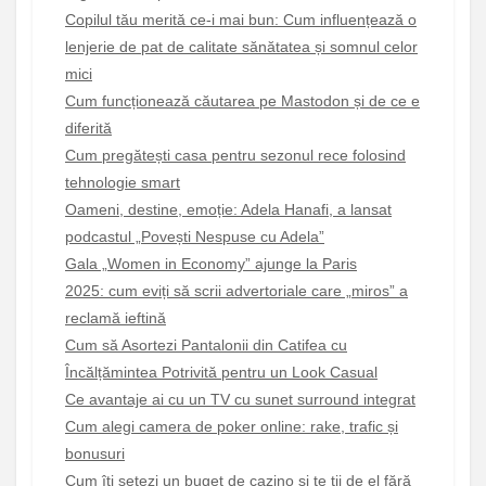
Copilul tău merită ce-i mai bun: Cum influențează o
lenjerie de pat de calitate sănătatea și somnul celor
mici
Cum funcționează căutarea pe Mastodon și de ce e
diferită
Cum pregătești casa pentru sezonul rece folosind
tehnologie smart
Oameni, destine, emoție: Adela Hanafi, a lansat
podcastul „Povești Nespuse cu Adela”
Gala „Women in Economy” ajunge la Paris
2025: cum eviți să scrii advertoriale care „miros” a
reclamă ieftină
Cum să Asortezi Pantalonii din Catifea cu
Încălțămintea Potrivită pentru un Look Casual
Ce avantaje ai cu un TV cu sunet surround integrat
Cum alegi camera de poker online: rake, trafic și
bonusuri
Cum îți setezi un buget de cazino și te ții de el fără