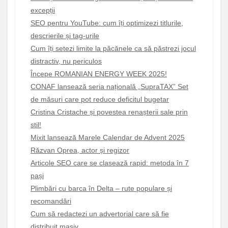
excepții
SEO pentru YouTube: cum îți optimizezi titlurile,
descrierile și tag-urile
Cum îți setezi limite la păcănele ca să păstrezi jocul
distractiv, nu periculos
Începe ROMANIAN ENERGY WEEK 2025!
CONAF lansează seria națională „SupraTAX” Set
de măsuri care pot reduce deficitul bugetar
Cristina Cristache și povestea renașterii sale prin
stil!
Mixit lansează Marele Calendar de Advent 2025
Răzvan Oprea, actor și regizor
Articole SEO care se clasează rapid: metoda în 7
pași
Plimbări cu barca în Delta – rute populare și
recomandări
Cum să redactezi un advertorial care să fie
distribuit masiv