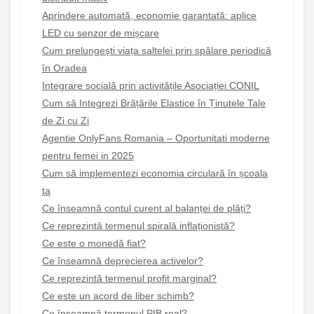
Aprindere automată, economie garantată: aplice
LED cu senzor de mișcare
Cum prelungești viața saltelei prin spălare periodică
în Oradea
Integrare socială prin activitățile Asociației CONIL
Cum să Integrezi Brățările Elastice în Ținutele Tale
de Zi cu Zi
Agentie OnlyFans Romania – Oportunitati moderne
pentru femei in 2025
Cum să implementezi economia circulară în școala
ta
Ce înseamnă contul curent al balanței de plăți?
Ce reprezintă termenul spirală inflaționistă?
Ce este o monedă fiat?
Ce înseamnă deprecierea activelor?
Ce reprezintă termenul profit marginal?
Ce este un acord de liber schimb?
Ce înseamnă termenul PIB real?