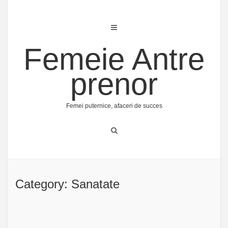
Skip
to
content
Femeie Antre
prenor
Femei puternice, afaceri de succes
Category: Sanatate