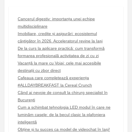
Cancerul digestiv: importanța unei echipe
multidisciplinare
Imobiliare, credite și asigurări: ecosistemul
câștigător în 2026. Acceleratorul revine la Iași
De la curs la aplicare practică: cum transformă
formarea profesională activitatea de zi cu zi
Vacanță la mare cu Voiaj: cele mai accesibile
destinații cu zbor direct
Cafeaua care completează experiența
#ALLDAYBREAKFAST la Cereal Crunch
Când ai nevoie de consult la chirurg specialist în
București
Cum a schimbat tehnologia LED modul în care ne
luminăm casele: de la becul clasic la plafoniera
inteligentă
Obține și tu succes ca model de videochat în Iași!