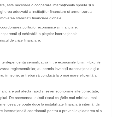
iare, este necesară o cooperare internațională sporită și o
gherea adecvată a instituțiilor financiare și armonizarea
ovarea stabilității financiare globale.
coordonarea politicilor economice și financiare.
nsparentă și echitabilă a piețelor internaționale.
scul de crize financiare.
interdependență semnificativă între economiile lumii. Fluxurile
lizarea reglementărilor, au permis investiții transnaționale și o
ucru, în teorie, ar trebui să conducă la o mai mare eficiență a
inanciare pot afecta rapid și sever economiile interconectate,
pital. De asemenea, există riscul ca țările mai mici sau mai
ne, ceea ce poate duce la instabilitate financiară internă. Un
re internațională coordonată pentru a preveni exploatarea și a