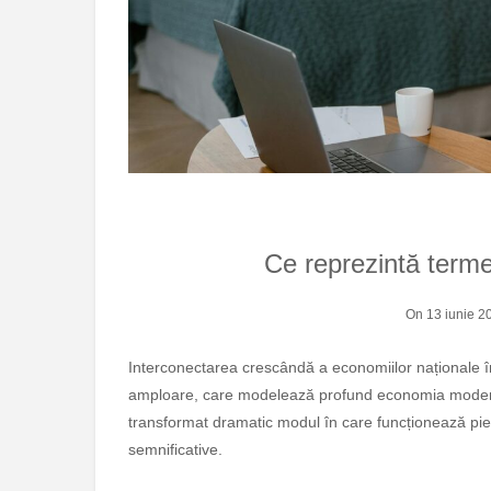
Ce reprezintă terme
On 13 iunie 2
Interconectarea crescândă a economiilor naționale într-un sistem financiar global este un fenomen complex și de
amploare, care modelează profund economia modernă
transformat dramatic modul în care funcționează piețel
semnificative.