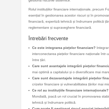
gestiona riscurile sistemice.
Rolul instituțiilor financiare internaționale, precum
esențial în gestionarea acestor riscuri și în promovarea
financiară, expertiză tehnică și îndrumare politică ț
reglementare și supraveghere financiară.
Întrebări frecvente
Ce este integrarea piețelor financiare?
Integrar
interconectarea piețelor financiare naționale într-u
între țări.
Care sunt avantajele integrării piețelor financi
mai optimă a capitalului și o diversificare mai mare a
Care sunt dezavantajele integrării piețelor fin
crizelor financiare și vulnerabilitatea țărilor mai mi
Ce rol au instituțiile financiare internaționale?
Mondială, joacă un rol crucial în promovarea stabili
tehnică și îndrumare politică.
Cum poate fi gestionat riscul asociat integrării