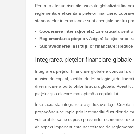
Pentru a atenua riscurile asociate globalizării financ
reglementare eficientă a piețelor financiare. Suprave
standardelor internaționale sunt esențiale pentru prom
Cooperarea internațională:
Este crucială pentru 
Reglementarea piețelor:
Asigură funcționarea tra
Supravegherea instituțiilor financiare:
Reduce ri
Integrarea piețelor financiare globale
Integrarea piețelor financiare globale a condus la o 
masive de capital, facilitat de tehnologie și de libera
diversificare a portofoliilor la scară globală. Acest l
piețelor și o alocare mai optimă a capitalului.
Însă, această integrare are și dezavantaje. Crizele f
propagându-se rapid prin intermediul fluxurilor de ca
vulnerabile să fie supuse presiunilor economice exter
alt aspect important este necesitatea de reglementa