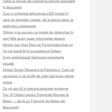
Când ai nevoie de consult la chirurg specialist
în București
Cum a schimbat tehnologia LED modul în
care ne luminăm casele: de la becul clasic la
plafoniera inteligentă
Obține și tu succes ca model de videochat în
Iași! Află acum toate informațiile despre
Heylux sau Viva Diva pe Forumvideochat.ro!
Ce rol joacă AI în ecosistemul Galaxy
Cum optimizează Samsung experiența
vizuală
Ghidul Smart Shopping la Parfumuri: Cum să
recunoști și să profiți de cele mai bune oferte
online
Ce rol are AI în electrocasnicele moderne
Top 10 Sfaturi pentru Fotografii Reușite la
Botez — de la un Fotograf de Botez din
București)