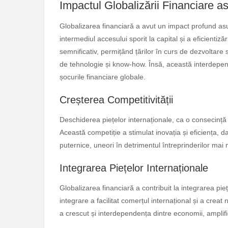
Impactul Globalizării Financiare 
Globalizarea financiară a avut un impact profund a
intermediul accesului sporit la capital și a eficientiză
semnificativ, permițând țărilor în curs de dezvoltare s
de tehnologie și know-how. Însă, această interdepend
șocurile financiare globale.
Creșterea Competitivității
Deschiderea piețelor internaționale, ca o consecință a 
Această competiție a stimulat inovația și eficiența, 
puternice, uneori în detrimentul întreprinderilor mai m
Integrarea Piețelor Internaționale
Globalizarea financiară a contribuit la integrarea pieț
integrare a facilitat comerțul internațional și a creat
a crescut și interdependența dintre economii, amplifi