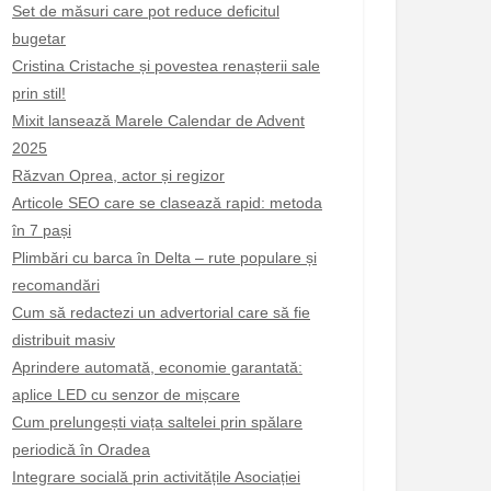
Set de măsuri care pot reduce deficitul
bugetar
Cristina Cristache și povestea renașterii sale
prin stil!
Mixit lansează Marele Calendar de Advent
2025
Răzvan Oprea, actor și regizor
Articole SEO care se clasează rapid: metoda
în 7 pași
Plimbări cu barca în Delta – rute populare și
recomandări
Cum să redactezi un advertorial care să fie
distribuit masiv
Aprindere automată, economie garantată:
aplice LED cu senzor de mișcare
Cum prelungești viața saltelei prin spălare
periodică în Oradea
Integrare socială prin activitățile Asociației