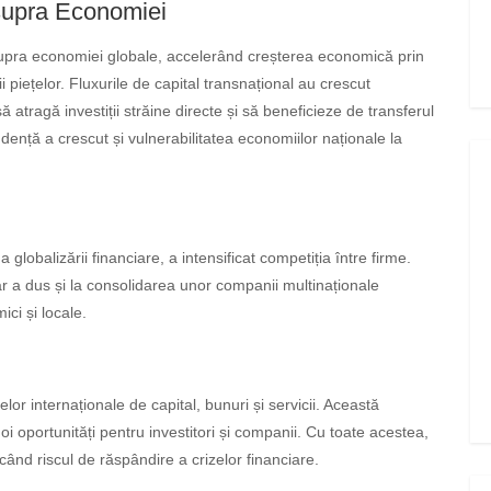
asupra Economiei
supra economiei globale, accelerând creșterea economică prin
rii piețelor. Fluxurile de capital transnațional au crescut
ă atragă investiții străine directe și să beneficieze de transferul
ență a crescut și vulnerabilitatea economiilor naționale la
globalizării financiare, a intensificat competiția între firme.
dar a dus și la consolidarea unor companii multinaționale
ici și locale.
elor internaționale de capital, bunuri și servicii. Această
 noi oportunități pentru investitori și companii. Cu toate acestea,
când riscul de răspândire a crizelor financiare.