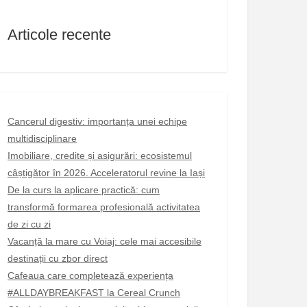
Articole recente
Cancerul digestiv: importanța unei echipe
multidisciplinare
Imobiliare, credite și asigurări: ecosistemul
câștigător în 2026. Acceleratorul revine la Iași
De la curs la aplicare practică: cum
transformă formarea profesională activitatea
de zi cu zi
Vacanță la mare cu Voiaj: cele mai accesibile
destinații cu zbor direct
Cafeaua care completează experiența
#ALLDAYBREAKFAST la Cereal Crunch