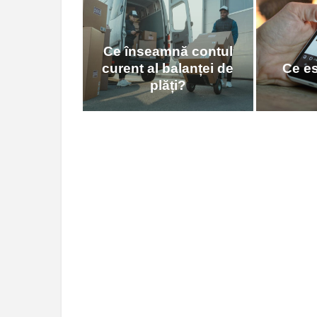
Ce înseamnă contul
curent al balanței de
Ce e
plăți?