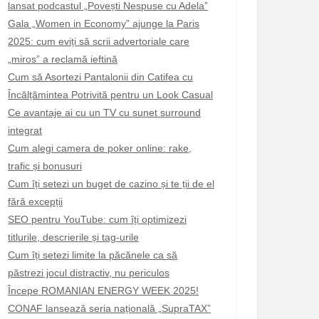
lansat podcastul „Povești Nespuse cu Adela”
Gala „Women in Economy” ajunge la Paris
2025: cum eviți să scrii advertoriale care
„miros” a reclamă ieftină
Cum să Asortezi Pantalonii din Catifea cu
Încălțămintea Potrivită pentru un Look Casual
Ce avantaje ai cu un TV cu sunet surround
integrat
Cum alegi camera de poker online: rake,
trafic și bonusuri
Cum îți setezi un buget de cazino și te ții de el
fără excepții
SEO pentru YouTube: cum îți optimizezi
titlurile, descrierile și tag-urile
Cum îți setezi limite la păcănele ca să
păstrezi jocul distractiv, nu periculos
Începe ROMANIAN ENERGY WEEK 2025!
CONAF lansează seria națională „SupraTAX”