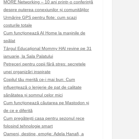
MORE Networking – 10 ani printr-o conferință
despre puterea conexiunilor și comunităților
Urmărire GPS pentru flote: cum scazi
costurile totale
Cum funcționează AI Home la mașinile de
spălat
Târgul Educațional Mommy HAI revine pe 31
ianuarie, la Sala Palatului
Petreceri pentru copii fără stres: secretele
unei organizări inspirate
Copilul tău merită ce-i mai bun: Cum
influențează o lenjerie de pat de calitate
sănătatea și somnul celor mici
Cum funcționează căutarea pe Mastodon și
de ce e diferită
Cum pregătești casa pentru sezonul rece
folosind tehnologie smart
Oameni, destine, emoție: Adela Hanafi, a