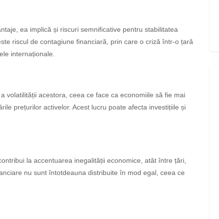
aje, ea implică și riscuri semnificative pentru stabilitatea
te riscul de contagiune financiară, prin care o criză într-o țară
ele internaționale.
a volatilității acestora, ceea ce face ca economiile să fie mai
ile prețurilor activelor. Acest lucru poate afecta investițiile și
ntribui la accentuarea inegalității economice, atât între țări,
 financiare nu sunt întotdeauna distribuite în mod egal, ceea ce