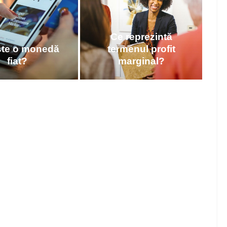
Ce reprezintă
ste o monedă
termenul profit
fiat?
marginal?