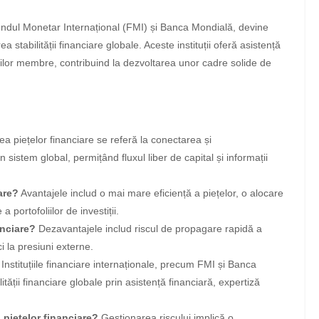
 Fondul Monetar Internațional (FMI) și Banca Mondială, devine
 stabilității financiare globale. Aceste instituții oferă asistență
ărilor membre, contribuind la dezvoltarea unor cadre solide de
ea piețelor financiare se referă la conectarea și
n sistem global, permițând fluxul liber de capital și informații
are?
Avantajele includ o mai mare eficiență a piețelor, o alocare
 portofoliilor de investiții.
anciare?
Dezavantajele includ riscul de propagare rapidă a
ci la presiuni externe.
Instituțiile financiare internaționale, precum FMI și Banca
tății financiare globale prin asistență financiară, expertiză
 piețelor financiare?
Gestionarea riscului implică o