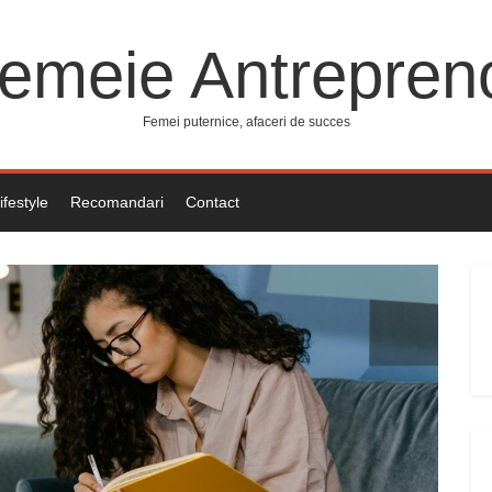
emeie Antrepren
Femei puternice, afaceri de succes
ifestyle
Recomandari
Contact