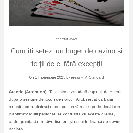
RECOMANDARI
Cum îți setezi un buget de cazino și
te ții de el fără excepții
On 14 noiembrie 2025 by
press
Standard
Atenție (Attention):
Te-ai simțit vreodată copleșit de emoții
după o sesiune de jocuri de noroc? Ai observat că banii
alocați pentru distracție se epuizează mai repede decât era
planificat? Mulți pasionați se confruntă cu aceste dileme,
unde granița dintre divertisment și riscurile financiare devine
neclară.