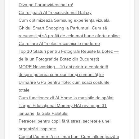
Diva pe Forumvideochat.ro!
Ce rol joacă AI în ecosistemul Galaxy
Cum optimizează Samsung experiența vizuală
Ghidul Smart Shopping la Parfumuri: Cum să
recunoști și să profiți de cele mai bune oferte online
Ce rol are AI în electrocasnicele moderne
Top 10 Sfaturi pentru Fotografii Reușite la Botez —
de la un Fotograf de Botez din București)
MORE Networking – 10 ani printr-o conferință
despre puterea conexiunilor și comunităților
Urmărire GPS pentru flote: cum scazi costurile
totale
Cum funcționează AI Home la mașinile de spălat
Târgul Educațional Mommy HAI revine pe 31
ianuarie, la Sala Palatului
Petreceri pentru copii fără stres: secretele unei
organizări inspirate
Copilul tău merită ce-i mai bun: Cum influențează o