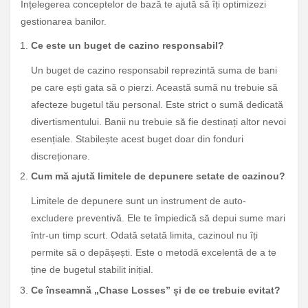
Înțelegerea conceptelor de bază te ajută să îți optimizezi
gestionarea banilor.
Ce este un buget de cazino responsabil?
Un buget de cazino responsabil reprezintă suma de bani
pe care ești gata să o pierzi. Această sumă nu trebuie să
afecteze bugetul tău personal. Este strict o sumă dedicată
divertismentului. Banii nu trebuie să fie destinați altor nevoi
esențiale. Stabilește acest buget doar din fonduri
discreționare.
Cum mă ajută limitele de depunere setate de cazinou?
Limitele de depunere sunt un instrument de auto-
excludere preventivă. Ele te împiedică să depui sume mari
într-un timp scurt. Odată setată limita, cazinoul nu îți
permite să o depășești. Este o metodă excelentă de a te
ține de bugetul stabilit inițial.
Ce înseamnă „Chase Losses” și de ce trebuie evitat?