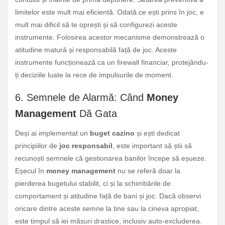
limitelor este mult mai eficientă. Odată ce ești prins în joc, e
mult mai dificil să te oprești și să configurezi aceste
instrumente. Folosirea acestor mecanisme demonstrează o
atitudine matură și responsabilă față de joc. Aceste
instrumente funcționează ca un firewall financiar, protejându-
ți deciziile luate la rece de impulsurile de moment.
6. Semnele de Alarmă: Când
Money
Management
Dă Gata
Deși ai implementat un
buget cazino
și ești dedicat
principiilor de
joc responsabil
, este important să știi să
recunoști semnele că gestionarea banilor începe să eșueze.
Eșecul în
money management
nu se referă doar la
pierderea bugetului stabilit, ci și la schimbările de
comportament și atitudine față de bani și joc. Dacă observi
oricare dintre aceste semne la tine sau la cineva apropiat,
este timpul să iei măsuri drastice, inclusiv auto-excluderea.