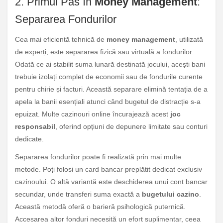
2. Primul Pas în
Money Management
:
Separarea Fondurilor
Cea mai eficientă tehnică de
money management
, utilizată
de experți, este separarea fizică sau virtuală a fondurilor.
Odată ce ai stabilit suma lunară destinată jocului, acești bani
trebuie izolați complet de economii sau de fondurile curente
pentru chirie și facturi. Această separare elimină tentația de a
apela la banii esențiali atunci când bugetul de distracție s-a
epuizat. Multe cazinouri online încurajează acest
joc
responsabil
, oferind opțiuni de depunere limitate sau conturi
dedicate.
Separarea fondurilor poate fi realizată prin mai multe
metode. Poți folosi un card bancar preplătit dedicat exclusiv
cazinoului. O altă variantă este deschiderea unui cont bancar
secundar, unde transferi suma exactă a
bugetului cazino
.
Această metodă oferă o barieră psihologică puternică.
Accesarea altor fonduri necesită un efort suplimentar, ceea