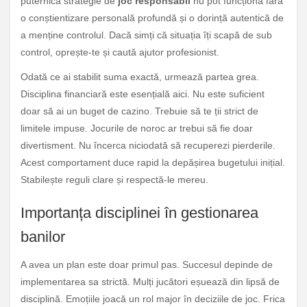
puternică strategie de
joc responsabil
nu pot funcționa fără
o conștientizare personală profundă și o dorință autentică de
a menține controlul. Dacă simți că situația îți scapă de sub
control, oprește-te și caută ajutor profesionist.
Odată ce ai stabilit suma exactă, urmează partea grea.
Disciplina financiară este esențială aici. Nu este suficient
doar să ai un buget de cazino. Trebuie să te ții strict de
limitele impuse. Jocurile de noroc ar trebui să fie doar
divertisment. Nu încerca niciodată să recuperezi pierderile.
Acest comportament duce rapid la depășirea bugetului inițial.
Stabilește reguli clare și respectă-le mereu.
Importanța disciplinei în gestionarea
banilor
A avea un plan este doar primul pas. Succesul depinde de
implementarea sa strictă. Mulți jucători eșuează din lipsă de
disciplină. Emoțiile joacă un rol major în deciziile de joc. Frica