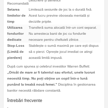
Descriere și Beneficii
Recomandată
Setarea
Limitează sesiunile de joc la o durată fixă.
limitelor de
Acest lucru previne oboseala mentală și
timp
deciziile pripite.
Utilizarea
Transferă suma alocată într-un cont separat.
fondurilor
Nu amesteca banii de joc cu fondurile
dedicate
necesare pentru cheltuieli zilnice.
Stop-Loss
Stabilește o sumă maximă pe care ești dispus
(Limită de
să o pierzi. Oprește jocul imediat ce atingi
pierdere)
această limită impusă.
După cum spunea și celebrul investitor Warren Buffett:
„Oricât de mare ar fi talentul sau efortul, unele lucruri
necesită timp. Nu poți obține un copil într-o lună
punând la treabă nouă femei.”
Disciplina în gestionarea
banilor necesită răbdare constantă.
Întrebări frecvente