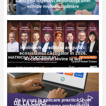
Cancerul digestiv: importanța unei
echipe multidisciplinare
Imobiliare, credite și asigurări:
ecosistemul câștigător în 2026.
Acceleratorul revine la Iași
De la curs la aplicare practică: cum
transformă formarea profesională