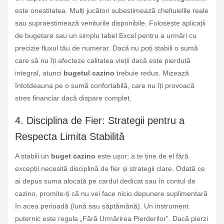
este onestitatea. Mulți jucători subestimează cheltuielile reale
sau supraestimează veniturile disponibile. Folosește aplicații
de bugetare sau un simplu tabel Excel pentru a urmări cu
precizie fluxul tău de numerar. Dacă nu poți stabili o sumă
care să nu îți afecteze calitatea vieții dacă este pierdută
integral, atunci
bugetul cazino
trebuie redus. Mizează
întotdeauna pe o sumă confortabilă, care nu îți provoacă
stres financiar dacă dispare complet.
4. Disciplina de Fier: Strategii pentru a
Respecta Limita Stabilită
A stabili un
buget cazino
este ușor; a te ține de el fără
excepții necesită disciplină de fier și strategii clare. Odată ce
ai depus suma alocată pe cardul dedicat sau în contul de
cazino, promite-ți că nu vei face nicio depunere suplimentară
în acea perioadă (lună sau săptămână). Un instrument
puternic este regula „Fără Urmărirea Pierderilor”. Dacă pierzi