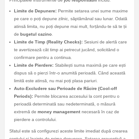
Principalele instrumente de
joc responsabil
includ:
Limite de Depunere:
Permite setarea unei sume maxime
pe care o poți depune zilnic, săptămânal sau lunar. Odată
atinsă limita, nu poți depune mai mult, forțându-te să te ții
de
bugetul cazino
.
Limite de Timp (Reality Checks):
Sesiuni de alertă care
te avertizează cât timp ai petrecut jucând, solicitând o
confirmare pentru a continua.
Limite de Pierdere:
Stabilești suma maximă pe care ești
dispus să o pierzi într-o anumită perioadă. Când această
limită este atinsă, nu mai poți plasa pariuri.
Auto-Excludere sau Perioade de Răcire (Cool-off
Periods):
Permite blocarea accesului la cont pentru o
perioadă determinată sau nedeterminată, o măsură
extremă de
money management
necesară în caz de
pierdere a controlului.
Sfatul este să configurezi aceste limite imediat după crearea
contului și înainte de prima depunere. Setarea preventivă a