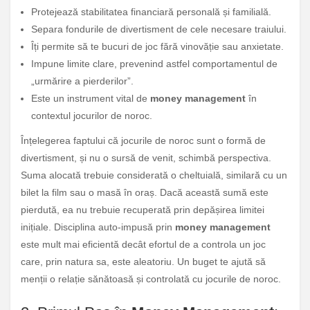
Protejează stabilitatea financiară personală și familială.
Separa fondurile de divertisment de cele necesare traiului.
Îți permite să te bucuri de joc fără vinovăție sau anxietate.
Impune limite clare, prevenind astfel comportamentul de
„urmărire a pierderilor”.
Este un instrument vital de
money management
în
contextul jocurilor de noroc.
Înțelegerea faptului că jocurile de noroc sunt o formă de
divertisment, și nu o sursă de venit, schimbă perspectiva.
Suma alocată trebuie considerată o cheltuială, similară cu un
bilet la film sau o masă în oraș. Dacă această sumă este
pierdută, ea nu trebuie recuperată prin depășirea limitei
inițiale. Disciplina auto-impusă prin
money management
este mult mai eficientă decât efortul de a controla un joc
care, prin natura sa, este aleatoriu. Un buget te ajută să
menții o relație sănătoasă și controlată cu jocurile de noroc.