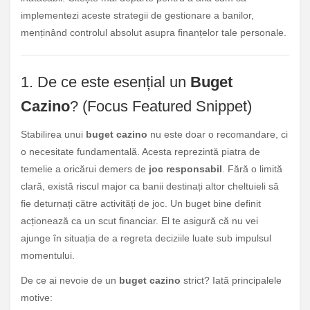
implementezi aceste strategii de gestionare a banilor,
menținând controlul absolut asupra finanțelor tale personale.
1. De ce este esențial un
Buget
Cazino
? (Focus Featured Snippet)
Stabilirea unui
buget cazino
nu este doar o recomandare, ci
o necesitate fundamentală. Acesta reprezintă piatra de
temelie a oricărui demers de
joc responsabil
. Fără o limită
clară, există riscul major ca banii destinați altor cheltuieli să
fie deturnați către activități de joc. Un buget bine definit
acționează ca un scut financiar. El te asigură că nu vei
ajunge în situația de a regreta deciziile luate sub impulsul
momentului.
De ce ai nevoie de un
buget cazino
strict? Iată principalele
motive: