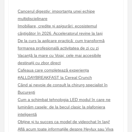
Cancerul digestiv: importanța unei echipe
multidisciplinare
Imobiliare, credite și asigurări: ecosistemul
câștigător în 2026. Acceleratorul revine la Iași
De la curs la aplicare practică: cum transformă
formarea profesională activitatea de zi cu zi
Vacanță la mare cu Voiaj: cele mai accesibile
destinații cu zbor direct
Cafeaua care completează experiența
#ALLDAYBREAKFAST la Cereal Crunch
Când ai nevoie de consult la chirurg specialist în
București
Cum a schimbat tehnologia LED modul în care ne
luminăm casele: de la becul clasic la plafoniera
inteligentă
Obține și tu succes ca model de videochat în Iași!
Află acum toate informațiile despre Heylux sau Viva