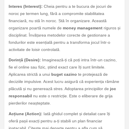
Interes (Interest):
Cheia pentru a te bucura de jocuri de
noroc pe termen lung, fără a compromite stabilitatea
financiară, nu stă în noroc. Stă în organizare. Această
organizare poartă numele de
money management
riguros și
disciplinat. Învățarea metodelor corecte de gestionare a
fondurilor este esențială pentru a transforma jocul într-o
activitate de loisir controlată.
Dorință (Desire):
Imaginează-ți că poți intra într-un cazino,
fie el online sau fizic, știind exact care îți sunt limitele.
Aplicarea strictă a unui
buget cazino
te protejează de
deciziile impulsive. Acest lucru asigură că experiența rămâne
plăcută și nu generează stres. Adoptarea principiilor de
joc
responsabil
nu este o restricție. Este o eliberare de grija
pierderilor neașteptate.
Acțiune (Action):
Iată ghidul complet și detaliat care îți
oferă pașii exacți pentru a-ți stabili un plan financiar
inatacabil. Citește mai departe pentru a afla cum să