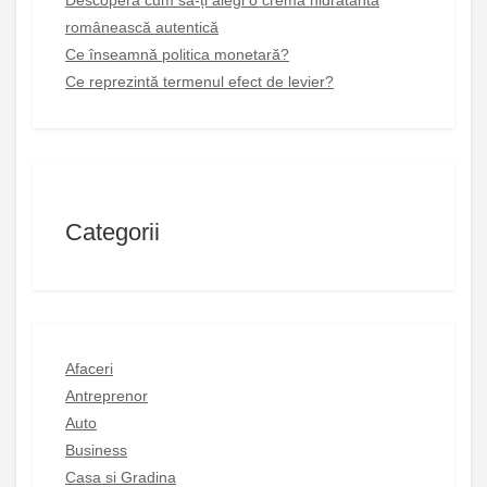
Descoperă cum să-ți alegi o cremă hidratantă
românească autentică
Ce înseamnă politica monetară?
Ce reprezintă termenul efect de levier?
Categorii
Afaceri
Antreprenor
Auto
Business
Casa si Gradina