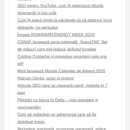
SEO pentru YouTube: cum îți optimizezi titlurile,
descrierile și tag-urile
Cum îți setezi limite la păcănele ca să păstrezi jocul
distractiv, nu periculos
Începe ROMANIAN ENERGY WEEK 2025!
CONAF lansează seria națională „SupraTAX” Set
de măsuri care pot reduce deficitul bugetar
Cristina Cristache și povestea renașterii sale prin
stil!
Mixit lansează Marele Calendar de Advent 2025
Răzvan Oprea, actor și regizor
Articole SEO care se clasează rapid: metoda în 7
pași
Plimbări cu barca în Delta – rute populare și
recomandări
Cum să redactezi un advertorial care să fie
distribuit masiv
Aprindere automată, economie garantată: aplice