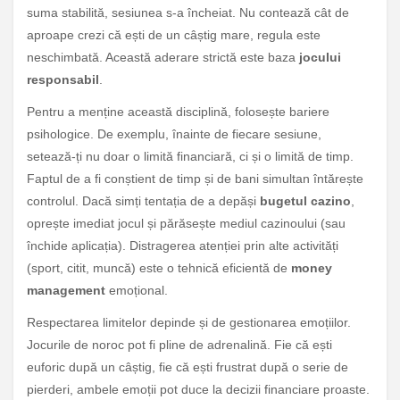
suma stabilită, sesiunea s-a încheiat. Nu contează cât de
aproape crezi că ești de un câștig mare, regula este
neschimbată. Această aderare strictă este baza
jocului
responsabil
.
Pentru a menține această disciplină, folosește bariere
psihologice. De exemplu, înainte de fiecare sesiune,
setează-ți nu doar o limită financiară, ci și o limită de timp.
Faptul de a fi conștient de timp și de bani simultan întărește
controlul. Dacă simți tentația de a depăși
bugetul cazino
,
oprește imediat jocul și părăsește mediul cazinoului (sau
închide aplicația). Distragerea atenției prin alte activități
(sport, citit, muncă) este o tehnică eficientă de
money
management
emoțional.
Respectarea limitelor depinde și de gestionarea emoțiilor.
Jocurile de noroc pot fi pline de adrenalină. Fie că ești
euforic după un câștig, fie că ești frustrat după o serie de
pierderi, ambele emoții pot duce la decizii financiare proaste.