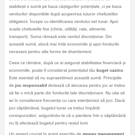
stabilești o sumă pe baza câștigurilor potențiale, ci pe baza
veniturilor disponibile după acoperirea tuturor cheltuielilor
obligatorii. Începe cu identificarea venitului net lunar. Apoi
scade cheltuielile fixe (chirie, utilități, rate, alimente,
transport). Suma rămasă este venitul discreționar. Din
această sumă, alocă mai întâi economiile și apoi fondurile
necesare pentru alte forme de divertisment.
Ceea ce rămâne, după ce ai asigurat stabilitatea financiară și
economiile, poate fi considerat potențialul tău
buget cazino
.
Este esențial să nu supraestimezi această sumă. Principiile
de
joc responsabil
dictează că alocarea pentru joc ar trebui
să fie o mică parte din fondurile tale discreționare. Nu uita să
iei în considerare frecvența cu care intenționezi să joci. Dacă
joci săptămânal, bugetul lunar va trebui împărțit
corespunzător, asigurându-te că o pierdere într-o săptămână
nu îți afectează bugetul pentru restul lunii.
Un aspect crucial în acest exercițiu de
money management