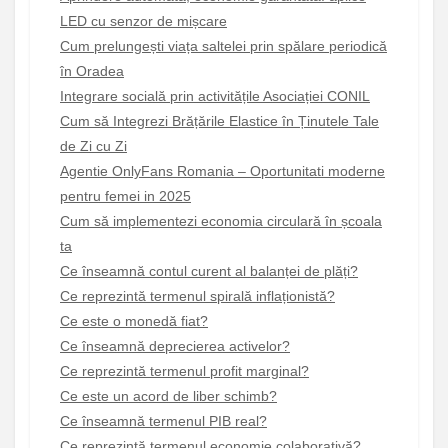
LED cu senzor de mișcare
Cum prelungești viața saltelei prin spălare periodică
în Oradea
Integrare socială prin activitățile Asociației CONIL
Cum să Integrezi Brățările Elastice în Ținutele Tale
de Zi cu Zi
Agentie OnlyFans Romania – Oportunitati moderne
pentru femei in 2025
Cum să implementezi economia circulară în școala
ta
Ce înseamnă contul curent al balanței de plăți?
Ce reprezintă termenul spirală inflaționistă?
Ce este o monedă fiat?
Ce înseamnă deprecierea activelor?
Ce reprezintă termenul profit marginal?
Ce este un acord de liber schimb?
Ce înseamnă termenul PIB real?
Ce reprezintă termenul economie colaborativă?