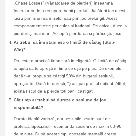
„Chase Losses” (Vânătoarea de pierderi) înseamnă
încercarea de a recupera banii pierduți. Jucătorii fac acest
lucru prin mărirea mizelor sau prin joc prelungit. Acest
comportament este periculos și irațional. De obicei, duce la
pierderi și mai mari. Acceptă pierderea și părăsește jocul.
Ar trebui să îmi stabilesc o limită de câștig (Stop-
Win)?
Da, este o practică financiară inteligentă. O limită de câștig
te ajută să te oprești în timp ce ești pe plus. De exemplu,
dacă ți-ai propus să câștigi 50% din bugetul sesiunii,
oprește-te. Dacă te oprești, îți asiguri profitul obținut. Altfel,
există riscul de a pierde toți banii câștigați.
Cât timp ar trebui să dureze o sesiune de joc
responsabilă?
Durata ideală variază, dar sesiunile scurte sunt de
preferat. Specialiștii recomandă sesiuni de maxim 60-90
de minute. După acest timp, oboseala mentală crește