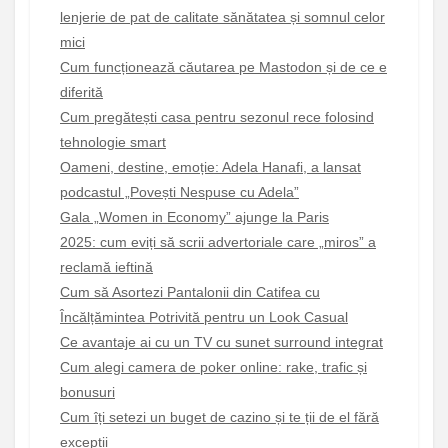
lenjerie de pat de calitate sănătatea și somnul celor
mici
Cum funcționează căutarea pe Mastodon și de ce e
diferită
Cum pregătești casa pentru sezonul rece folosind
tehnologie smart
Oameni, destine, emoție: Adela Hanafi, a lansat
podcastul „Povești Nespuse cu Adela”
Gala „Women in Economy” ajunge la Paris
2025: cum eviți să scrii advertoriale care „miros” a
reclamă ieftină
Cum să Asortezi Pantalonii din Catifea cu
Încălțămintea Potrivită pentru un Look Casual
Ce avantaje ai cu un TV cu sunet surround integrat
Cum alegi camera de poker online: rake, trafic și
bonusuri
Cum îți setezi un buget de cazino și te ții de el fără
excepții