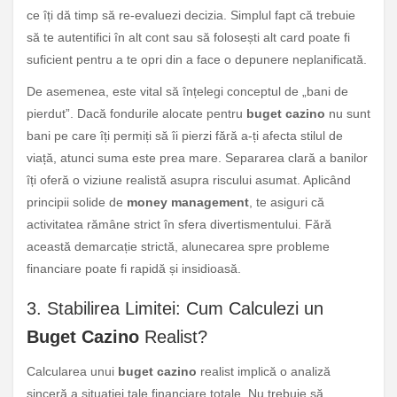
ce îți dă timp să re-evaluezi decizia. Simplul fapt că trebuie
să te autentifici în alt cont sau să folosești alt card poate fi
suficient pentru a te opri din a face o depunere neplanificată.
De asemenea, este vital să înțelegi conceptul de „bani de
pierdut”. Dacă fondurile alocate pentru
buget cazino
nu sunt
bani pe care îți permiți să îi pierzi fără a-ți afecta stilul de
viață, atunci suma este prea mare. Separarea clară a banilor
îți oferă o viziune realistă asupra riscului asumat. Aplicând
principii solide de
money management
, te asiguri că
activitatea rămâne strict în sfera divertismentului. Fără
această demarcație strictă, alunecarea spre probleme
financiare poate fi rapidă și insidioasă.
3. Stabilirea Limitei: Cum Calculezi un
Buget Cazino
Realist?
Calcularea unui
buget cazino
realist implică o analiză
sinceră a situației tale financiare totale. Nu trebuie să