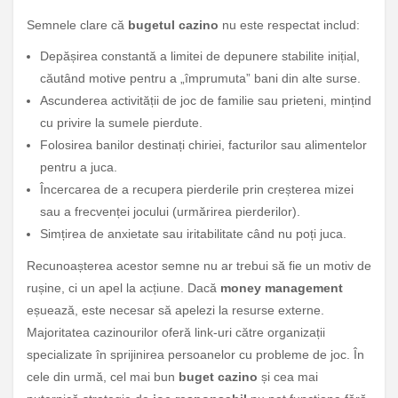
Semnele clare că
bugetul cazino
nu este respectat includ:
Depășirea constantă a limitei de depunere stabilite inițial,
căutând motive pentru a „împrumuta” bani din alte surse.
Ascunderea activității de joc de familie sau prieteni, mințind
cu privire la sumele pierdute.
Folosirea banilor destinați chiriei, facturilor sau alimentelor
pentru a juca.
Încercarea de a recupera pierderile prin creșterea mizei
sau a frecvenței jocului (urmărirea pierderilor).
Simțirea de anxietate sau iritabilitate când nu poți juca.
Recunoașterea acestor semne nu ar trebui să fie un motiv de
rușine, ci un apel la acțiune. Dacă
money management
eșuează, este necesar să apelezi la resurse externe.
Majoritatea cazinourilor oferă link-uri către organizații
specializate în sprijinirea persoanelor cu probleme de joc. În
cele din urmă, cel mai bun
buget cazino
și cea mai