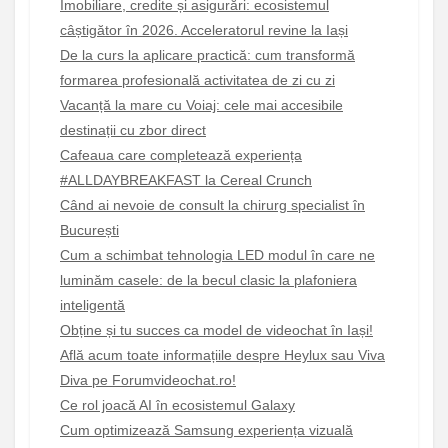
Imobiliare, credite și asigurări: ecosistemul
câștigător în 2026. Acceleratorul revine la Iași
De la curs la aplicare practică: cum transformă
formarea profesională activitatea de zi cu zi
Vacanță la mare cu Voiaj: cele mai accesibile
destinații cu zbor direct
Cafeaua care completează experiența
#ALLDAYBREAKFAST la Cereal Crunch
Când ai nevoie de consult la chirurg specialist în
București
Cum a schimbat tehnologia LED modul în care ne
luminăm casele: de la becul clasic la plafoniera
inteligentă
Obține și tu succes ca model de videochat în Iași!
Află acum toate informațiile despre Heylux sau Viva
Diva pe Forumvideochat.ro!
Ce rol joacă AI în ecosistemul Galaxy
Cum optimizează Samsung experiența vizuală