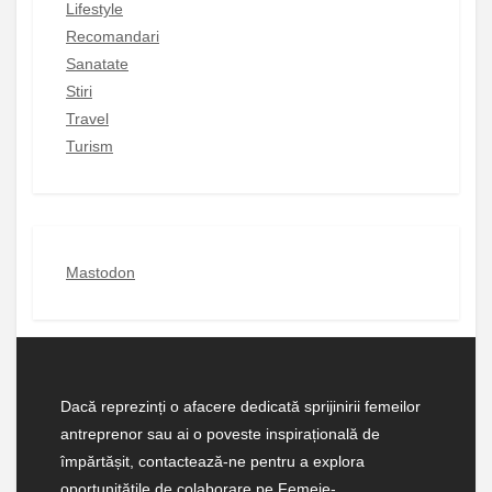
Lifestyle
Recomandari
Sanatate
Stiri
Travel
Turism
Mastodon
Dacă reprezinți o afacere dedicată sprijinirii femeilor
antreprenor sau ai o poveste inspirațională de
împărtășit, contactează-ne pentru a explora
oportunitățile de colaborare pe Femeie-