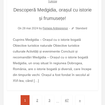
TURISM
Descoperă Medgidia, orașul cu istorie
și frumusețe!
On 28 mai 2024 by
Femeie Antreprenor
Standard
Cuprins Medgidia – Orașul cu o istorie bogată
Obiective turistice naturale Obiective turistice
culturale Activități și evenimente Concluzii și
recomandări Medgidia – Orașul cu o istorie bogată
Medgidia, un oraș situat în regiunea Dobrogea,
România, are o istorie bogată și diversă, care începe
din timpurile vechi. Orașul a fost fondat în secolul al
XVI-lea, când […]
1
2
3
47
»
…