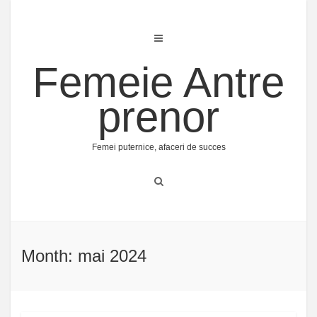
Skip
to
content
Femeie Antre
prenor
Femei puternice, afaceri de succes
Month: mai 2024