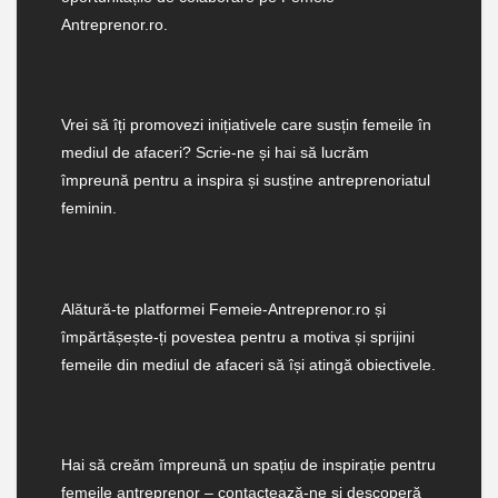
Antreprenor.ro.
Vrei să îți promovezi inițiativele care susțin femeile în
mediul de afaceri? Scrie-ne și hai să lucrăm
împreună pentru a inspira și susține antreprenoriatul
feminin.
Alătură-te platformei Femeie-Antreprenor.ro și
împărtășește-ți povestea pentru a motiva și sprijini
femeile din mediul de afaceri să își atingă obiectivele.
Hai să creăm împreună un spațiu de inspirație pentru
femeile antreprenor – contactează-ne și descoperă