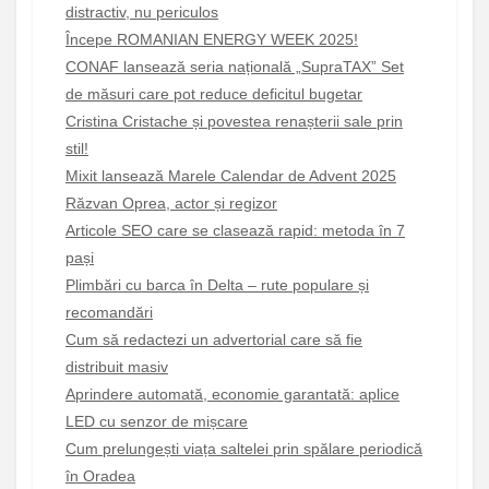
distractiv, nu periculos
Începe ROMANIAN ENERGY WEEK 2025!
CONAF lansează seria națională „SupraTAX” Set
de măsuri care pot reduce deficitul bugetar
Cristina Cristache și povestea renașterii sale prin
stil!
Mixit lansează Marele Calendar de Advent 2025
Răzvan Oprea, actor și regizor
Articole SEO care se clasează rapid: metoda în 7
pași
Plimbări cu barca în Delta – rute populare și
recomandări
Cum să redactezi un advertorial care să fie
distribuit masiv
Aprindere automată, economie garantată: aplice
LED cu senzor de mișcare
Cum prelungești viața saltelei prin spălare periodică
în Oradea