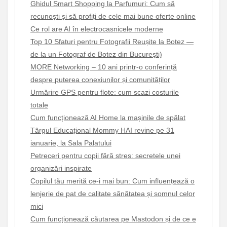
Ghidul Smart Shopping la Parfumuri: Cum să
recunoști și să profiți de cele mai bune oferte online
Ce rol are AI în electrocasnicele moderne
Top 10 Sfaturi pentru Fotografii Reușite la Botez —
de la un Fotograf de Botez din București)
MORE Networking – 10 ani printr-o conferință
despre puterea conexiunilor și comunităților
Urmărire GPS pentru flote: cum scazi costurile
totale
Cum funcționează AI Home la mașinile de spălat
Târgul Educațional Mommy HAI revine pe 31
ianuarie, la Sala Palatului
Petreceri pentru copii fără stres: secretele unei
organizări inspirate
Copilul tău merită ce-i mai bun: Cum influențează o
lenjerie de pat de calitate sănătatea și somnul celor
mici
Cum funcționează căutarea pe Mastodon și de ce e