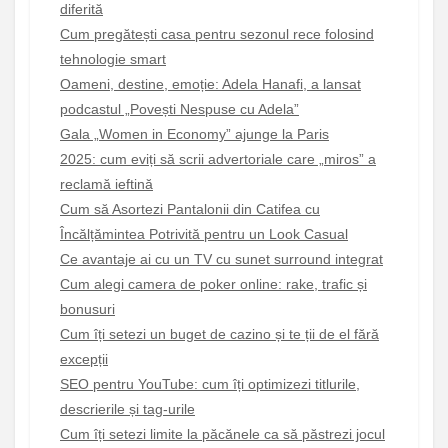
diferită
Cum pregătești casa pentru sezonul rece folosind
tehnologie smart
Oameni, destine, emoție: Adela Hanafi, a lansat
podcastul „Povești Nespuse cu Adela”
Gala „Women in Economy” ajunge la Paris
2025: cum eviți să scrii advertoriale care „miros” a
reclamă ieftină
Cum să Asortezi Pantalonii din Catifea cu
Încălțămintea Potrivită pentru un Look Casual
Ce avantaje ai cu un TV cu sunet surround integrat
Cum alegi camera de poker online: rake, trafic și
bonusuri
Cum îți setezi un buget de cazino și te ții de el fără
excepții
SEO pentru YouTube: cum îți optimizezi titlurile,
descrierile și tag-urile
Cum îți setezi limite la păcănele ca să păstrezi jocul