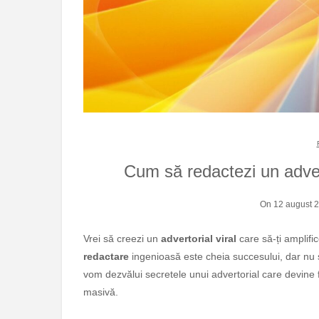
Cum să redactezi un advert
On 12 august 
Vrei să creezi un
advertorial viral
care să-ți amplifi
redactare
ingenioasă este cheia succesului, dar nu șt
vom dezvălui secretele unui advertorial care devine 
masivă.