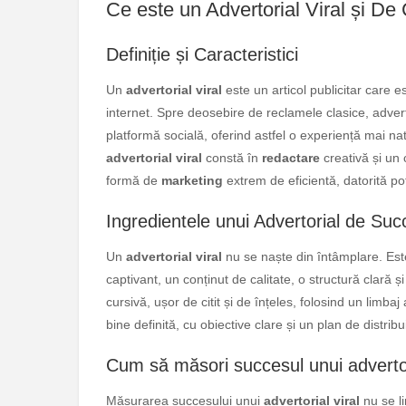
Ce este un Advertorial Viral și D
Definiție și Caracteristici
Un
advertorial viral
este un articol publicitar care e
internet. Spre deosebire de reclamele clasice, advert
platformă socială, oferind astfel o experiență mai natu
advertorial viral
constă în
redactare
creativă și un c
formă de
marketing
extrem de eficientă, datorită p
Ingredientele unui Advertorial de Suc
Un
advertorial viral
nu se naște din întâmplare. Est
captivant, un conținut de calitate, o structură clară ș
cursivă, ușor de citit și de înțeles, folosind un limbaj
bine definită, cu obiective clare și un plan de distribu
Cum să măsori succesul unui advertor
Măsurarea succesului unui
advertorial viral
nu se li