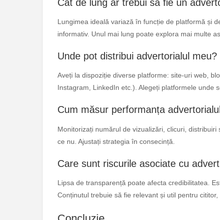
Cât de lung ar trebui să fie un advert
Lungimea ideală variază în funcție de platformă și de 
informativ. Unul mai lung poate explora mai multe as
Unde pot distribui advertorialul meu?
Aveți la dispoziție diverse platforme: site-uri web, b
Instagram, LinkedIn etc.). Alegeți platformele unde s
Cum măsur performanța advertorialul
Monitorizați numărul de vizualizări, clicuri, distribui
ce nu. Ajustați strategia în consecință.
Care sunt riscurile asociate cu advert
Lipsa de transparență poate afecta credibilitatea. Est
Conținutul trebuie să fie relevant și util pentru citit
Concluzie