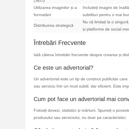
(SEO)
Utilizarea imaginilor și a
Includeți imagini de înaltă 
formatării
subtitluri pentru o mai bun
Nu vă limitați la o singură
Distribuirea strategică
și platforme de social me
Întrebări Frecvente
Iată câteva întrebări frecvente despre crearea și dist
Ce este un advertorial?
Un advertorial este un tip de conținut publicitar car
sau serviciu într-un mod subtil, dar eficient. Este imp
Cum pot face un advertorial mai con
Folosiți dovezi, statistici și mărturii. Spuneți o pove
produsului sau serviciului, nu doar pe caracteristici.