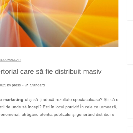
RECOMANDARI
orial care să fie distribuit masiv
2025 by
press
Standard
ce
marketing
-ul și să-ți aducă rezultate spectaculoase? Știi că o
ii de unde să începi? Ești în locul potrivit! În cele ce urmează,
fenomenal, atrăgând atenția publicului și generând distribuire