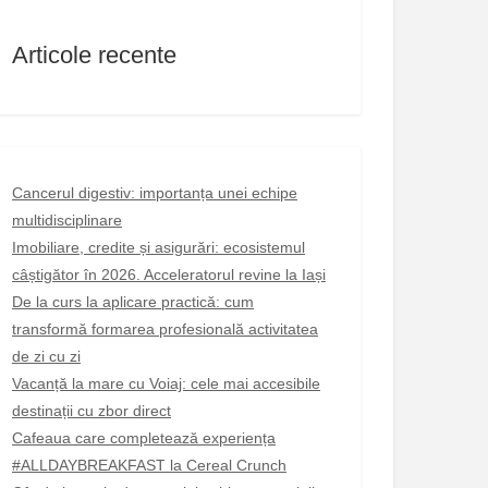
Articole recente
Cancerul digestiv: importanța unei echipe
multidisciplinare
Imobiliare, credite și asigurări: ecosistemul
câștigător în 2026. Acceleratorul revine la Iași
De la curs la aplicare practică: cum
transformă formarea profesională activitatea
de zi cu zi
Vacanță la mare cu Voiaj: cele mai accesibile
destinații cu zbor direct
Cafeaua care completează experiența
#ALLDAYBREAKFAST la Cereal Crunch