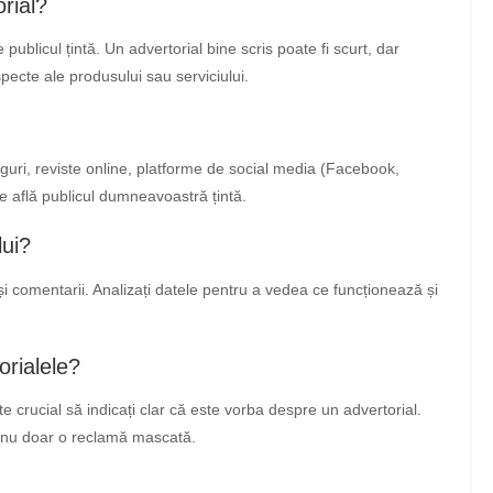
orial?
publicul țintă. Un advertorial bine scris poate fi scurt, dar
pecte ale produsului sau serviciului.
loguri, reviste online, platforme de social media (Facebook,
e află publicul dumneavoastră țintă.
ui?
ri și comentarii. Analizați datele pentru a vedea ce funcționează și
orialele?
e crucial să indicați clar că este vorba despre un advertorial.
or, nu doar o reclamă mascată.