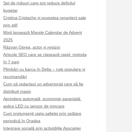
Set de măsuri care pot reduce deficitul
bugetar
Cristina Cristache și povestea renașterii sale
prin stil!
Mixit lansează Marele Calendar de Advent
2025
Răzvan Oprea, actor și regizor
Articole SEO care se clasează rapid: metoda
în 7 pași
Plimbări cu barca în Delta – rute populare și
recomandări
Cum să redactezi un advertorial care să fie
distribuit masiv
Aprindere automată, economie garantată:
aplice LED cu senzor de mișcare
Cum prelungești viața saltelei prin spălare
periodică în Oradea
Integrare socială prin activitățile Asociației