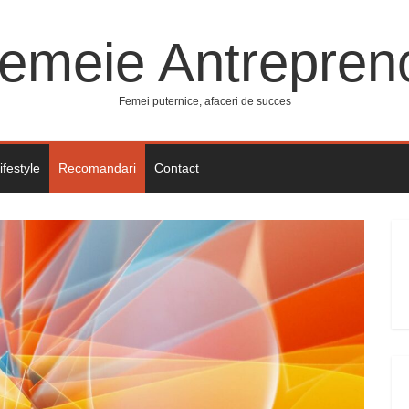
emeie Antrepren
Femei puternice, afaceri de succes
ifestyle
Recomandari
Contact