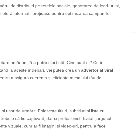
rul de distribuiri pe rețelele sociale, generarea de lead-uri și,
ți oferă informații prețioase pentru optimizarea campaniilor
etare amănunțită a publicului țintă. Cine sunt ei? Ce îi
ând la aceste întrebări, vei putea crea un
advertorial viral
entru a asigura coerența și eficiența mesajului tău de
i ușor de urmărit. Folosește titluri, subtitluri și liste cu
trebuie să fie captivant, dar și profesionist. Evitați jargonul
ente vizuale, cum ar fi imagini și video-uri, pentru a face