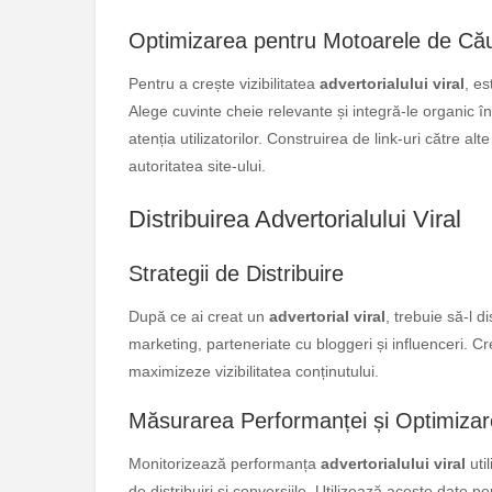
Optimizarea pentru Motoarele de Că
Pentru a crește vizibilitatea
advertorialului viral
, e
Alege cuvinte cheie relevante și integră-le organic în
atenția utilizatorilor. Construirea de link-uri către a
autoritatea site-ului.
Distribuirea Advertorialului Viral
Strategii de Distribuire
După ce ai creat un
advertorial viral
, trebuie să-l d
marketing, parteneriate cu bloggeri și influenceri.
maximizeze vizibilitatea conținutului.
Măsurarea Performanței și Optimizar
Monitorizează performanța
advertorialului viral
uti
de distribuiri și conversiile. Utilizează aceste date pe