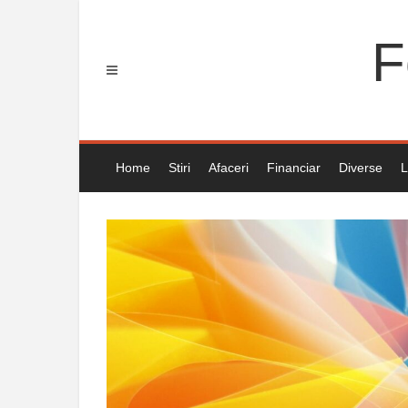
Skip
to
F
content
Home
Stiri
Afaceri
Financiar
Diverse
L