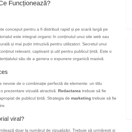
e Ce Funcționează?
ste conceput pentru a fi distribuit rapid și pe scară largă pe
orialul este integrat organic în conținutul unui site web sau
rală și mai puțin intruzivă pentru utilizatori. Secretul unui
onținut relevant, captivant și util pentru publicul țintă. Este o
otențialului său de a genera o expunere organică masivă.
ces
e nevoie de o combinație perfectă de elemente: un titlu
i o prezentare vizuală atractivă.
Redactarea
trebuie să fie
 apropiat de publicul țintă. Strategia de
marketing
trebuie să fie
ire.
ial viral?
mitează doar la numărul de vizualizări. Trebuie să urmărești și