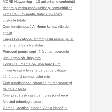
MORE Networking – 10 ani printr-o conferință
despre puterea conexiunilor și comunităților
Urmărire GPS pentru flote: cum scazi
costurile totale
Cum funcționează AI Home la mașinile de
spălat
Târgul Educațional Mommy HAI revine pe 31
ianuarie, la Sala Palatului
Petreceri pentru copii fără stres: secretele
unei organizări inspirate
Copilul tău merită ce-i mai bun: Cum
influențează o lenjerie de pat de calitate
sănătatea și somnul celor mici
Cum funcționează căutarea pe Mastodon și
de ce e diferită
Cum pregătești casa pentru sezonul rece
folosind tehnologie smart
Oameni, destine, emoție: Adela Hanafi, a