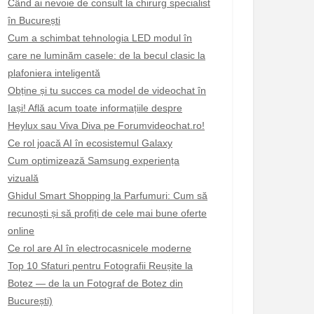
Când ai nevoie de consult la chirurg specialist
în București
Cum a schimbat tehnologia LED modul în
care ne luminăm casele: de la becul clasic la
plafoniera inteligentă
Obține și tu succes ca model de videochat în
Iași! Află acum toate informațiile despre
Heylux sau Viva Diva pe Forumvideochat.ro!
Ce rol joacă AI în ecosistemul Galaxy
Cum optimizează Samsung experiența
vizuală
Ghidul Smart Shopping la Parfumuri: Cum să
recunoști și să profiți de cele mai bune oferte
online
Ce rol are AI în electrocasnicele moderne
Top 10 Sfaturi pentru Fotografii Reușite la
Botez — de la un Fotograf de Botez din
București)