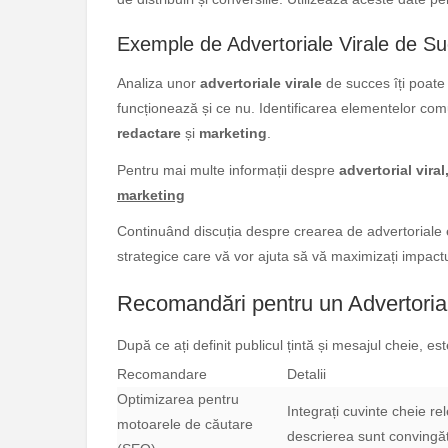
Exemple de Advertoriale Virale de S
Analiza unor
advertoriale virale
de succes îți poate o
funcționează și ce nu. Identificarea elementelor comu
redactare
și
marketing
.
Pentru mai multe informații despre
advertorial vira
marketing
Continuând discuția despre crearea de advertoriale 
strategice care vă vor ajuta să vă maximizați impactu
Recomandări pentru un Advertoria
După ce ați definit publicul țintă și mesajul cheie, est
Recomandare
Detalii
Optimizarea pentru
Integrați cuvinte cheie rel
motoarele de căutare
descrierea sunt convingăto