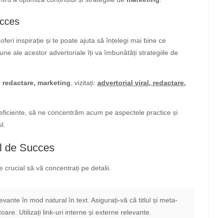
ucces
feri inspirație și te poate ajuta să înțelegi mai bine ce
ne ale acestor advertoriale îți va îmbunătăți strategiile de
l, redactare, marketing
, vizitați:
advertorial viral, redactare,
eficiente, să ne concentrăm acum pe aspectele practice și
l.
l de Succes
e crucial să vă concentrați pe detalii.
evante în mod natural în text. Asigurați-vă că titlul și meta-
are. Utilizați link-uri interne și externe relevante.