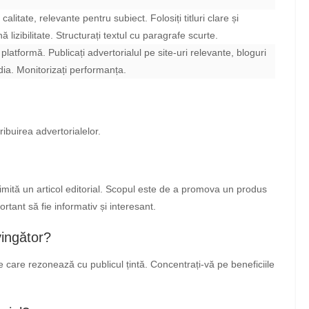
calitate, relevante pentru subiect. Folosiți titluri clare și
ă lizibilitate. Structurați textul cu paragrafe scurte.
 platformă. Publicați advertorialul pe site-uri relevante, bloguri
dia. Monitorizați performanța.
ribuirea advertorialelor.
e imită un articol editorial. Scopul este de a promova un produs
ortant să fie informativ și interesant.
vingător?
ste care rezonează cu publicul țintă. Concentrați-vă pe beneficiile