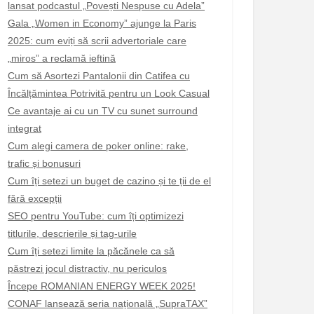
lansat podcastul „Povești Nespuse cu Adela”
Gala „Women in Economy” ajunge la Paris
2025: cum eviți să scrii advertoriale care
„miros” a reclamă ieftină
Cum să Asortezi Pantalonii din Catifea cu
Încălțămintea Potrivită pentru un Look Casual
Ce avantaje ai cu un TV cu sunet surround
integrat
Cum alegi camera de poker online: rake,
trafic și bonusuri
Cum îți setezi un buget de cazino și te ții de el
fără excepții
SEO pentru YouTube: cum îți optimizezi
titlurile, descrierile și tag-urile
Cum îți setezi limite la păcănele ca să
păstrezi jocul distractiv, nu periculos
Începe ROMANIAN ENERGY WEEK 2025!
CONAF lansează seria națională „SupraTAX”