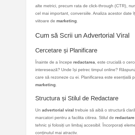
alte metrici, precum rata de click-through (CTR), numă
cel mai important, conversiile. Analiza acestor date î
viitoare de
marketing
.
Cum să Scrii un Advertorial Viral
Cercetare și Planificare
Înainte de a începe
redactarea
, este crucială o cerc
interesează? Unde își petrec timpul online? Răspunz
care să rezoneze cu ei. Planificarea este esențială p
marketing
.
Structura și Stilul de Redactare
Un
advertorial viral
trebuie să aibă o structură clară ș
marcatori pentru a facilita citirea. Stilul de
redactare
tehnic și folosiți un limbaj accesibil. Încorporați elem
conținutul mai atractiv.