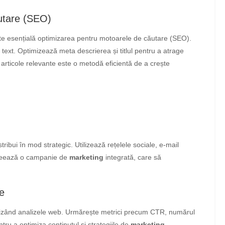
utare (SEO)
ste esențială optimizarea pentru motoarele de căutare (SEO).
 text. Optimizează meta descrierea și titlul pentru a atrage
lte articole relevante este o metodă eficientă de a crește
istribui în mod strategic. Utilizează rețelele sociale, e-mail
 Creează o campanie de
marketing
integrată, care să
e
lizând analizele web. Urmărește metrici precum CTR, numărul
ntru a optimiza conținutul și strategiile de
marketing
.