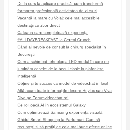
De la curs la aplicare practică: cum transformă
formarea profesională activitatea de zi cu zi
Vacanță la mare cu Voiaj: cele mai accesibile
destinații cu zbor direct
Cafeaua care completează experiența
#ALLDAYBREAKFAST la Cereal Crunch
Când ai nevoie de consult la chirurg specialist în
București
Cum a schimbat tehnologia LED modul în care ne
luminăm casele: de la becul clasic la plafoniera
inteligentă
Obține și tu succes ca model de videochat în Iași!
Află acum toate informațiile despre Heylux sau Viva
Diva pe Forumvideochat.ro!
Ce rol joacă AI în ecosistemul Galaxy
Cum optimizează Samsung experiența vizuală
Ghidul Smart Shopping la Parfumuri: Cum să
recunoști și să profiți de cele mai bune oferte online