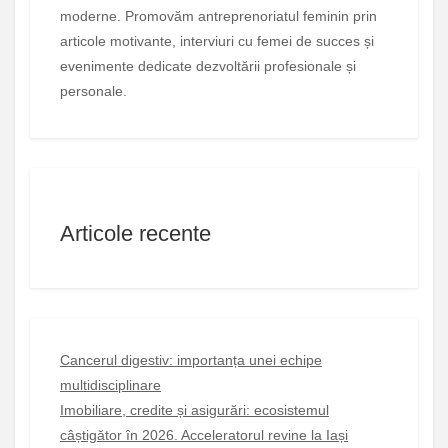
moderne. Promovăm antreprenoriatul feminin prin
articole motivante, interviuri cu femei de succes și
evenimente dedicate dezvoltării profesionale și
personale.
Articole recente
Cancerul digestiv: importanța unei echipe
multidisciplinare
Imobiliare, credite și asigurări: ecosistemul
câștigător în 2026. Acceleratorul revine la Iași