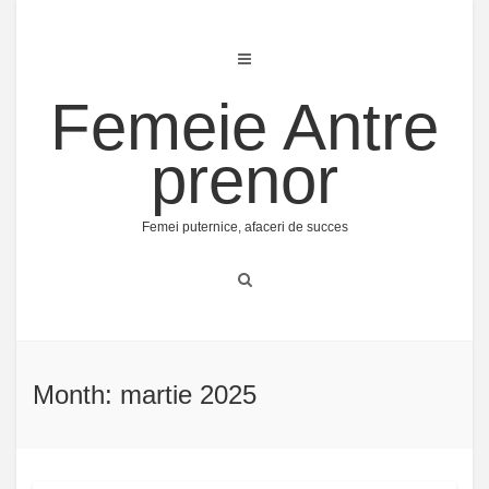
Skip
to
content
Femeie Antre
prenor
Femei puternice, afaceri de succes
Month: martie 2025