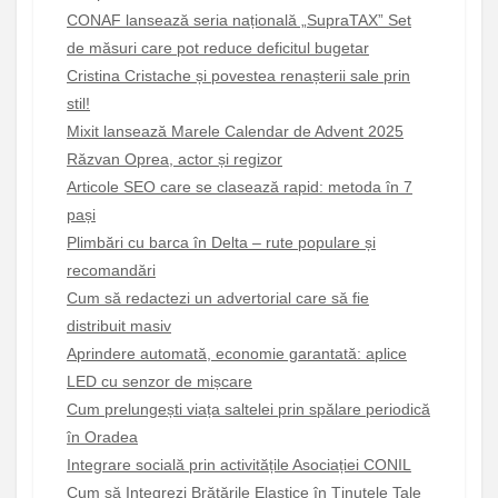
CONAF lansează seria națională „SupraTAX” Set
de măsuri care pot reduce deficitul bugetar
Cristina Cristache și povestea renașterii sale prin
stil!
Mixit lansează Marele Calendar de Advent 2025
Răzvan Oprea, actor și regizor
Articole SEO care se clasează rapid: metoda în 7
pași
Plimbări cu barca în Delta – rute populare și
recomandări
Cum să redactezi un advertorial care să fie
distribuit masiv
Aprindere automată, economie garantată: aplice
LED cu senzor de mișcare
Cum prelungești viața saltelei prin spălare periodică
în Oradea
Integrare socială prin activitățile Asociației CONIL
Cum să Integrezi Brățările Elastice în Ținutele Tale