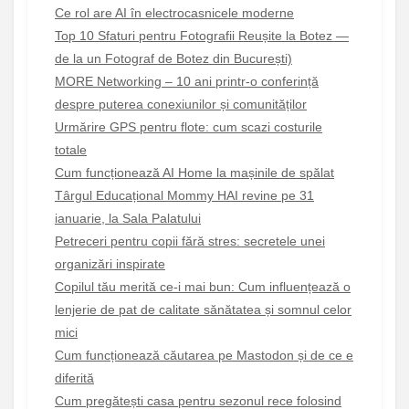
Ce rol are AI în electrocasnicele moderne
Top 10 Sfaturi pentru Fotografii Reușite la Botez —
de la un Fotograf de Botez din București)
MORE Networking – 10 ani printr-o conferință
despre puterea conexiunilor și comunităților
Urmărire GPS pentru flote: cum scazi costurile
totale
Cum funcționează AI Home la mașinile de spălat
Târgul Educațional Mommy HAI revine pe 31
ianuarie, la Sala Palatului
Petreceri pentru copii fără stres: secretele unei
organizări inspirate
Copilul tău merită ce-i mai bun: Cum influențează o
lenjerie de pat de calitate sănătatea și somnul celor
mici
Cum funcționează căutarea pe Mastodon și de ce e
diferită
Cum pregătești casa pentru sezonul rece folosind