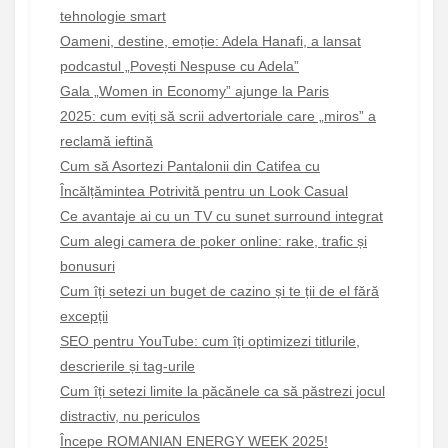
tehnologie smart
Oameni, destine, emoție: Adela Hanafi, a lansat
podcastul „Povești Nespuse cu Adela”
Gala „Women in Economy” ajunge la Paris
2025: cum eviți să scrii advertoriale care „miros” a
reclamă ieftină
Cum să Asortezi Pantalonii din Catifea cu
Încălțămintea Potrivită pentru un Look Casual
Ce avantaje ai cu un TV cu sunet surround integrat
Cum alegi camera de poker online: rake, trafic și
bonusuri
Cum îți setezi un buget de cazino și te ții de el fără
excepții
SEO pentru YouTube: cum îți optimizezi titlurile,
descrierile și tag-urile
Cum îți setezi limite la păcănele ca să păstrezi jocul
distractiv, nu periculos
Începe ROMANIAN ENERGY WEEK 2025!