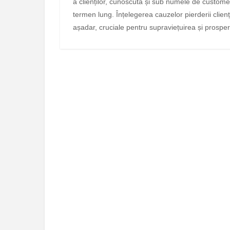
a clienților, cunoscută și sub numele de customer
termen lung. Înțelegerea cauzelor pierderii clienț
așadar, cruciale pentru supraviețuirea și prosp