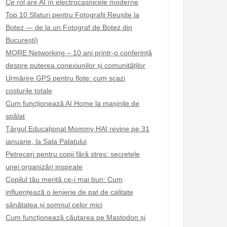
Ce rol are AI în electrocasnicele moderne
Top 10 Sfaturi pentru Fotografii Reușite la
Botez — de la un Fotograf de Botez din
București)
MORE Networking – 10 ani printr-o conferință
despre puterea conexiunilor și comunităților
Urmărire GPS pentru flote: cum scazi
costurile totale
Cum funcționează AI Home la mașinile de
spălat
Târgul Educațional Mommy HAI revine pe 31
ianuarie, la Sala Palatului
Petreceri pentru copii fără stres: secretele
unei organizări inspirate
Copilul tău merită ce-i mai bun: Cum
influențează o lenjerie de pat de calitate
sănătatea și somnul celor mici
Cum funcționează căutarea pe Mastodon și