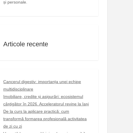
și personale.
Articole recente
Cancerul digestiv: importanța unei echipe
multidisciplinare
Imobiliare, credite și asigurări: ecosistemul
câștigător în 2026. Acceleratorul revine la Iași
De la curs la aplicare practică: cum
transformă formarea profesională activitatea
de zi cu zi