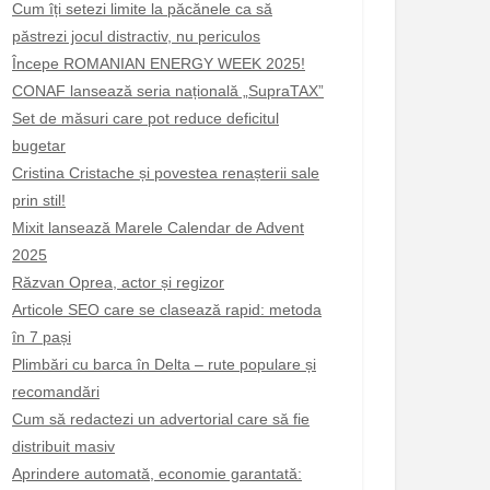
Cum îți setezi limite la păcănele ca să
păstrezi jocul distractiv, nu periculos
Începe ROMANIAN ENERGY WEEK 2025!
CONAF lansează seria națională „SupraTAX”
Set de măsuri care pot reduce deficitul
bugetar
Cristina Cristache și povestea renașterii sale
prin stil!
Mixit lansează Marele Calendar de Advent
2025
Răzvan Oprea, actor și regizor
Articole SEO care se clasează rapid: metoda
în 7 pași
Plimbări cu barca în Delta – rute populare și
recomandări
Cum să redactezi un advertorial care să fie
distribuit masiv
Aprindere automată, economie garantată: