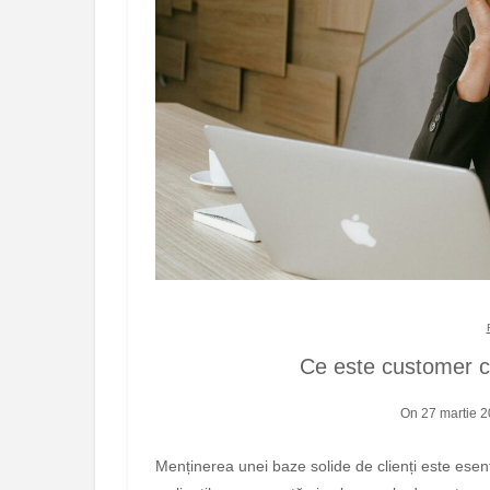
Ce este customer c
On 27 martie 
Menținerea unei baze solide de clienți este esențială pentru succesul oricărei afaceri. Pierderea constantă