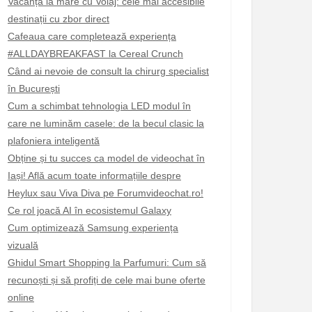
Vacanță la mare cu Voiaj: cele mai accesibile
destinații cu zbor direct
Cafeaua care completează experiența
#ALLDAYBREAKFAST la Cereal Crunch
Când ai nevoie de consult la chirurg specialist
în București
Cum a schimbat tehnologia LED modul în
care ne luminăm casele: de la becul clasic la
plafoniera inteligentă
Obține și tu succes ca model de videochat în
Iași! Află acum toate informațiile despre
Heylux sau Viva Diva pe Forumvideochat.ro!
Ce rol joacă AI în ecosistemul Galaxy
Cum optimizează Samsung experiența
vizuală
Ghidul Smart Shopping la Parfumuri: Cum să
recunoști și să profiți de cele mai bune oferte
online