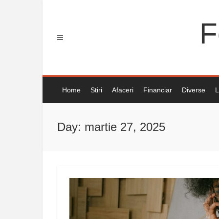
Skip
to
F
content
Home
Stiri
Afaceri
Financiar
Diverse
L
Day: martie 27, 2025