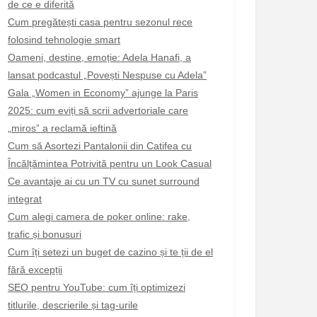
de ce e diferită
Cum pregătești casa pentru sezonul rece
folosind tehnologie smart
Oameni, destine, emoție: Adela Hanafi, a
lansat podcastul „Povești Nespuse cu Adela”
Gala „Women in Economy” ajunge la Paris
2025: cum eviți să scrii advertoriale care
„miros” a reclamă ieftină
Cum să Asortezi Pantalonii din Catifea cu
Încălțămintea Potrivită pentru un Look Casual
Ce avantaje ai cu un TV cu sunet surround
integrat
Cum alegi camera de poker online: rake,
trafic și bonusuri
Cum îți setezi un buget de cazino și te ții de el
fără excepții
SEO pentru YouTube: cum îți optimizezi
titlurile, descrierile și tag-urile