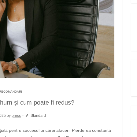
RECOMANDARI
hurn și cum poate fi redus?
2025 by
press
Standard