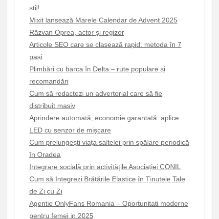
stil!
Mixit lansează Marele Calendar de Advent 2025
Răzvan Oprea, actor și regizor
Articole SEO care se clasează rapid: metoda în 7
pași
Plimbări cu barca în Delta – rute populare și
recomandări
Cum să redactezi un advertorial care să fie
distribuit masiv
Aprindere automată, economie garantată: aplice
LED cu senzor de mișcare
Cum prelungești viața saltelei prin spălare periodică
în Oradea
Integrare socială prin activitățile Asociației CONIL
Cum să Integrezi Brățările Elastice în Ținutele Tale
de Zi cu Zi
Agentie OnlyFans Romania – Oportunitati moderne
pentru femei in 2025