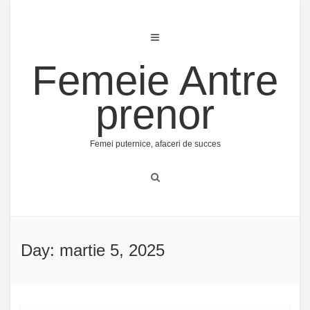
Skip
to
content
Femeie Antre
prenor
Femei puternice, afaceri de succes
Day: martie 5, 2025