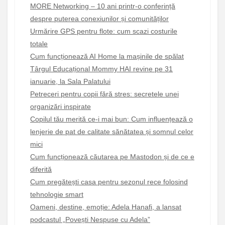
MORE Networking – 10 ani printr-o conferință
despre puterea conexiunilor și comunităților
Urmărire GPS pentru flote: cum scazi costurile
totale
Cum funcționează AI Home la mașinile de spălat
Târgul Educațional Mommy HAI revine pe 31
ianuarie, la Sala Palatului
Petreceri pentru copii fără stres: secretele unei
organizări inspirate
Copilul tău merită ce-i mai bun: Cum influențează o
lenjerie de pat de calitate sănătatea și somnul celor
mici
Cum funcționează căutarea pe Mastodon și de ce e
diferită
Cum pregătești casa pentru sezonul rece folosind
tehnologie smart
Oameni, destine, emoție: Adela Hanafi, a lansat
podcastul „Povești Nespuse cu Adela”