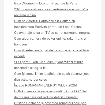
Gala „Women in Economy” ajunge la Paris
2025: cum eviți să scrii advertoriale care „miros” a
reclamă ieftină
Cum să Asortezi Pantalonii din Catifea cu
Încălțămintea Potrivită pentru un Look Casual
Ce avantaje ai cu un TV cu sunet surround integrat
Cum alegi camera de poker online: rake, trafic și
bonusuri
Cum îți setezi un buget de cazino și te ții de el fără
excepții
SEO pentru YouTube: cum îți optimizezi titlurile,
descrierile și tag-urile
Cum îți setezi limite la păcănele ca să păstrezi jocul
distractiv, nu periculos
Începe ROMANIAN ENERGY WEEK 2025!
CONAF lansează seria națională „SupraTAX” Set
de măsuri care pot reduce deficitul bugetar
Cristina Cristache și povestea renașterii sale prin