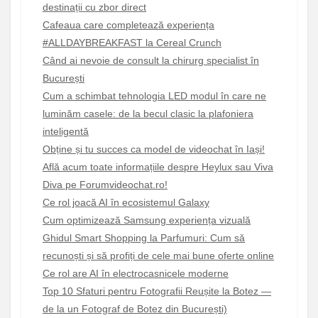
destinații cu zbor direct
Cafeaua care completează experiența
#ALLDAYBREAKFAST la Cereal Crunch
Când ai nevoie de consult la chirurg specialist în
București
Cum a schimbat tehnologia LED modul în care ne
luminăm casele: de la becul clasic la plafoniera
inteligentă
Obține și tu succes ca model de videochat în Iași!
Află acum toate informațiile despre Heylux sau Viva
Diva pe Forumvideochat.ro!
Ce rol joacă AI în ecosistemul Galaxy
Cum optimizează Samsung experiența vizuală
Ghidul Smart Shopping la Parfumuri: Cum să
recunoști și să profiți de cele mai bune oferte online
Ce rol are AI în electrocasnicele moderne
Top 10 Sfaturi pentru Fotografii Reușite la Botez —
de la un Fotograf de Botez din București)