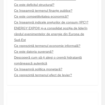
Ce este deficitul structural?
Ce înseamnă termenul finanțe publice?
Ce este competitivitatea economică?
Ce înseamnă indicele prețurilor de consum (IPC)?
ENERGY EXPO® și-a consolidat poziția de liderîn
rândul evenimentelor de energie din Europa de
Sud-Est
Ce reprezintă termenul economie informală?
Ce este datoria suverană?
Descoperă cum să-ți alegi o cremă hidratantă
românească autentică
Ce înseamnă politica monetară?
Ce reprezintă termenul efect de levier?