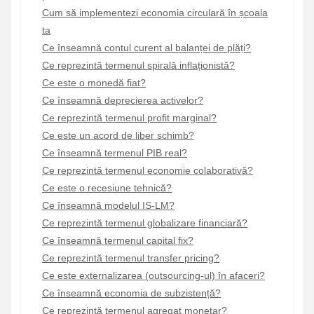
Cum să implementezi economia circulară în școala
ta
Ce înseamnă contul curent al balanței de plăți?
Ce reprezintă termenul spirală inflaționistă?
Ce este o monedă fiat?
Ce înseamnă deprecierea activelor?
Ce reprezintă termenul profit marginal?
Ce este un acord de liber schimb?
Ce înseamnă termenul PIB real?
Ce reprezintă termenul economie colaborativă?
Ce este o recesiune tehnică?
Ce înseamnă modelul IS-LM?
Ce reprezintă termenul globalizare financiară?
Ce înseamnă termenul capital fix?
Ce reprezintă termenul transfer pricing?
Ce este externalizarea (outsourcing-ul) în afaceri?
Ce înseamnă economia de subzistență?
Ce reprezintă termenul agregat monetar?