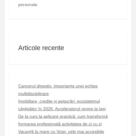
personale.
Articole recente
Cancerul digestiv: importanța unei echipe
multidisciplinare
Imobiliare, credite și asigurări: ecosistemul
câștigător în 2026. Acceleratorul revine la Iași
De la curs la aplicare practică: cum transformă
formarea profesională activitatea de zi cu zi
Vacanță la mare cu Voiaj: cele mai accesibile