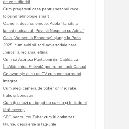
de ce e diferită
Cum pregătești casa pentru sezonul rece
folosind tehnologie smart
Oameni, destine, emoție: Adela Hanafi, a
lansat podcastul „Povești Nespuse cu Adela”
Gala „Women in Economy” ajunge la Paris
2025: cum eviți să scrii advertoriale care
„miros” a reclamă ieftină
Cum să Asortezi Pantalonii din Catifea cu
Încălțămintea Potrivită pentru un Look Casual
Ce avantaje ai cu un TV cu sunet surround
integrat
Cum alegi camera de poker online: rake,
trafic și bonusuri
Cum îți setezi un buget de cazino și te ții de el
fără excepții
SEO pentru YouTube: cum îți optimizezi
titlurile, descrierile și tag-urile