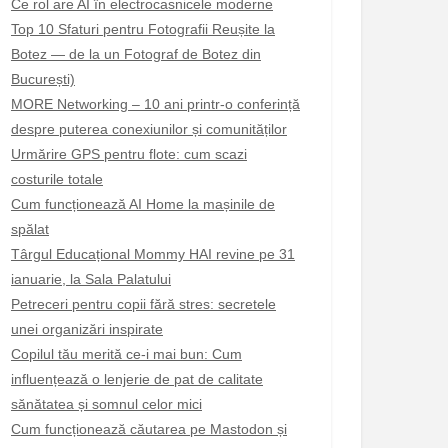
Ce rol are AI în electrocasnicele moderne
Top 10 Sfaturi pentru Fotografii Reușite la
Botez — de la un Fotograf de Botez din
București)
MORE Networking – 10 ani printr-o conferință
despre puterea conexiunilor și comunităților
Urmărire GPS pentru flote: cum scazi
costurile totale
Cum funcționează AI Home la mașinile de
spălat
Târgul Educațional Mommy HAI revine pe 31
ianuarie, la Sala Palatului
Petreceri pentru copii fără stres: secretele
unei organizări inspirate
Copilul tău merită ce-i mai bun: Cum
influențează o lenjerie de pat de calitate
sănătatea și somnul celor mici
Cum funcționează căutarea pe Mastodon și