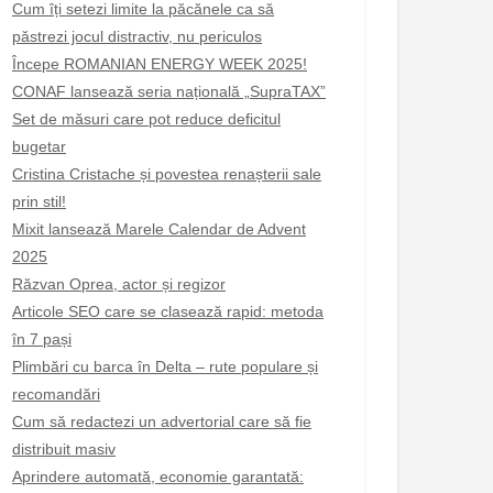
Cum îți setezi limite la păcănele ca să
păstrezi jocul distractiv, nu periculos
Începe ROMANIAN ENERGY WEEK 2025!
CONAF lansează seria națională „SupraTAX”
Set de măsuri care pot reduce deficitul
bugetar
Cristina Cristache și povestea renașterii sale
prin stil!
Mixit lansează Marele Calendar de Advent
2025
Răzvan Oprea, actor și regizor
Articole SEO care se clasează rapid: metoda
în 7 pași
Plimbări cu barca în Delta – rute populare și
recomandări
Cum să redactezi un advertorial care să fie
distribuit masiv
Aprindere automată, economie garantată: