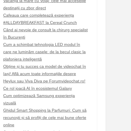
Vacanță la mare cu Voiaj: cele mai accesibile
destinații cu zbor direct
Cafeaua care completează experiența
#ALLDAYBREAKFAST la Cereal Crunch
Când ai nevoie de consult la chirurg specialist
în București
Cum a schimbat tehnologia LED modul în
care ne luminăm casele: de la becul clasic la
plafoniera inteligentă
Obține și tu succes ca model de videochat în
Iași! Află acum toate informațiile despre
Heylux sau Viva Diva pe Forumvideochat.ro!
Ce rol joacă AI în ecosistemul Galaxy
Cum optimizează Samsung experiența
vizuală
Ghidul Smart Shopping la Parfumuri: Cum să
recunoști și să profiți de cele mai bune oferte
online