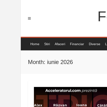
Skip
to
F
content
Home
Stiri
Afaceri
Financiar
Diverse
L
Month: iunie 2026