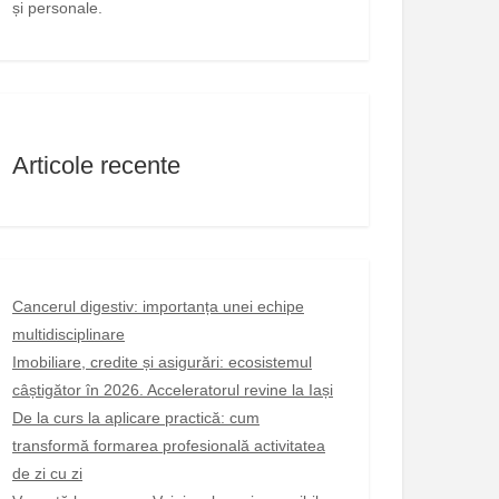
și personale.
Articole recente
Cancerul digestiv: importanța unei echipe
multidisciplinare
Imobiliare, credite și asigurări: ecosistemul
câștigător în 2026. Acceleratorul revine la Iași
De la curs la aplicare practică: cum
transformă formarea profesională activitatea
de zi cu zi