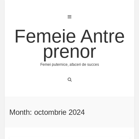
Skip
to
content
Femeie Antre
prenor
Femei puternice, afaceri de succes
Month: octombrie 2024