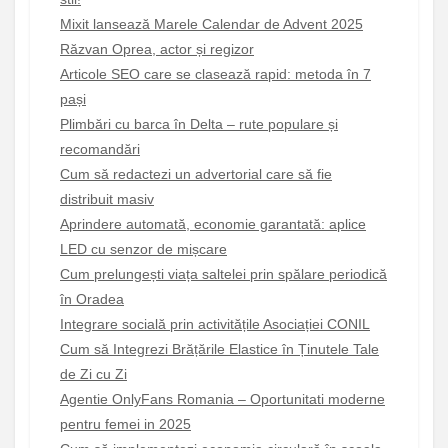
Mixit lansează Marele Calendar de Advent 2025
Răzvan Oprea, actor și regizor
Articole SEO care se clasează rapid: metoda în 7
pași
Plimbări cu barca în Delta – rute populare și
recomandări
Cum să redactezi un advertorial care să fie
distribuit masiv
Aprindere automată, economie garantată: aplice
LED cu senzor de mișcare
Cum prelungești viața saltelei prin spălare periodică
în Oradea
Integrare socială prin activitățile Asociației CONIL
Cum să Integrezi Brățările Elastice în Ținutele Tale
de Zi cu Zi
Agentie OnlyFans Romania – Oportunitati moderne
pentru femei in 2025