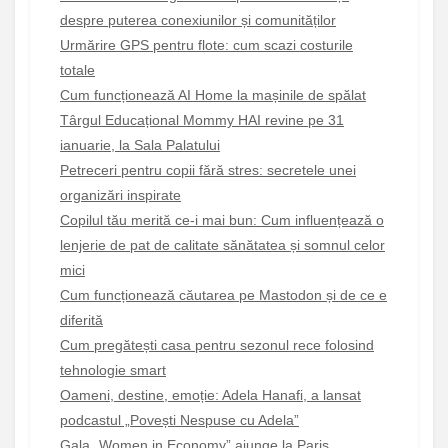
despre puterea conexiunilor și comunităților
Urmărire GPS pentru flote: cum scazi costurile
totale
Cum funcționează AI Home la mașinile de spălat
Târgul Educațional Mommy HAI revine pe 31
ianuarie, la Sala Palatului
Petreceri pentru copii fără stres: secretele unei
organizări inspirate
Copilul tău merită ce-i mai bun: Cum influențează o
lenjerie de pat de calitate sănătatea și somnul celor
mici
Cum funcționează căutarea pe Mastodon și de ce e
diferită
Cum pregătești casa pentru sezonul rece folosind
tehnologie smart
Oameni, destine, emoție: Adela Hanafi, a lansat
podcastul „Povești Nespuse cu Adela”
Gala „Women in Economy” ajunge la Paris