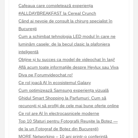
Cafeaua care completează experiența
#ALLDAYBREAKFAST la Cereal Crunch
Când ai nevoie de consult la chirurg specialist în
București
Cum a schimbat tehnologia LED modul în care ne
luminăm casele: de la becul clasic la plafoniera
inteligentă
Obține și tu succes ca model de videochat în Iași!
Află acum toate informațiile despre Heylux sau Viva
Diva pe Forumvideochat.ro!
Ce rol joacă AI în ecosistemul Galaxy
Cum optimizează Samsung experiența vizuală
Ghidul Smart Shopping la Parfumuri: Cum să
recunoști și să profiți de cele mai bune oferte online
Ce rol are AI în electrocasnicele moderne
Top 10 Sfaturi pentru Fotografii Reușite la Botez —
de la un Fotograf de Botez din București)
MORE Networking – 10 ani printr-o conferință