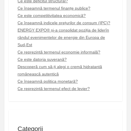
Ce este deficitul structural?
Ce înseamnă termenul finanțe publice?
Ce este competitivitatea economică?
Ce înseamnă indicele prețurilor de consum (IPC)?
ENERGY EXPO® și-a consolidat poziția de liderîn
rândul evenimentelor de energie din Europa de
Sud-Est
Ce reprezintă termenul economie informală?
Ce este datoria suverană?
Descoperă cum să-ți alegi o cremă hidratantă
românească autentică
Ce înseamnă politica monetară?
Ce reprezintă termenul efect de levier?
Categorii