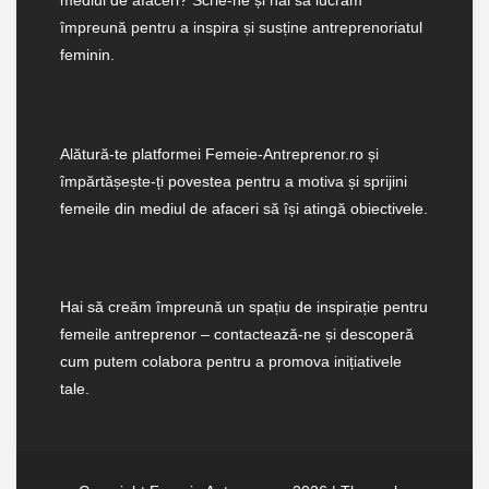
mediul de afaceri? Scrie-ne și hai să lucrăm
împreună pentru a inspira și susține antreprenoriatul
feminin.
Alătură-te platformei Femeie-Antreprenor.ro și
împărtășește-ți povestea pentru a motiva și sprijini
femeile din mediul de afaceri să își atingă obiectivele.
Hai să creăm împreună un spațiu de inspirație pentru
femeile antreprenor – contactează-ne și descoperă
cum putem colabora pentru a promova inițiativele
tale.