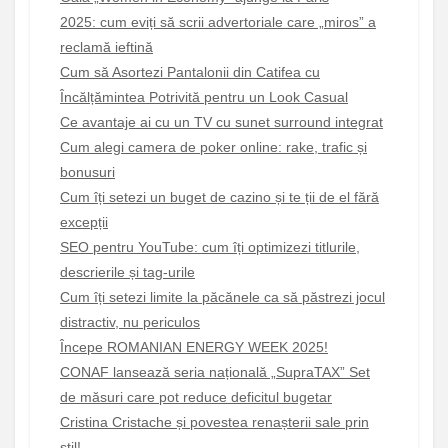
2025: cum eviți să scrii advertoriale care „miros” a
reclamă ieftină
Cum să Asortezi Pantalonii din Catifea cu
Încălțămintea Potrivită pentru un Look Casual
Ce avantaje ai cu un TV cu sunet surround integrat
Cum alegi camera de poker online: rake, trafic și
bonusuri
Cum îți setezi un buget de cazino și te ții de el fără
excepții
SEO pentru YouTube: cum îți optimizezi titlurile,
descrierile și tag-urile
Cum îți setezi limite la păcănele ca să păstrezi jocul
distractiv, nu periculos
Începe ROMANIAN ENERGY WEEK 2025!
CONAF lansează seria națională „SupraTAX” Set
de măsuri care pot reduce deficitul bugetar
Cristina Cristache și povestea renașterii sale prin
stil!