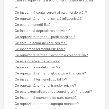
Cum să implementezi economia circulară în școala
ta
Ce înseamnă contul curent al balanței de plăți?
Ce reprezintă termenul spirală inflaționistă?
Ce este o monedă fiat?
Ce înseamnă deprecierea activelor?
Ce reprezintă termenul profit marginal?
Ce este un acord de liber schimb?
Ce înseamnă termenul PIB real?
Ce reprezintă termenul economie colaborativă?
Ce este o recesiune tehnică?
Ce înseamnă modelul IS-LM?
Ce reprezintă termenul globalizare financiară?
Ce înseamnă termenul capital fix?
Ce reprezintă termenul transfer pricing?
Ce este externalizarea (outsourcing-ul) în afaceri?
Ce înseamnă economia de subzistență?
Ce reprezintă termenul agregat monetar?