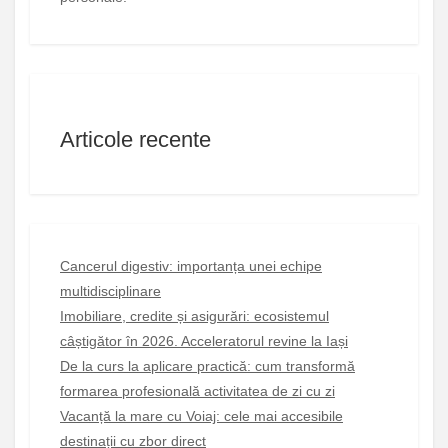
Articole recente
Cancerul digestiv: importanța unei echipe
multidisciplinare
Imobiliare, credite și asigurări: ecosistemul
câștigător în 2026. Acceleratorul revine la Iași
De la curs la aplicare practică: cum transformă
formarea profesională activitatea de zi cu zi
Vacanță la mare cu Voiaj: cele mai accesibile
destinații cu zbor direct