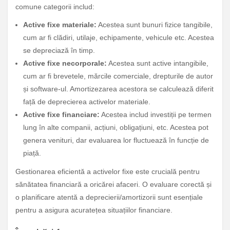
comune categorii includ:
Active fixe materiale:
Acestea sunt bunuri fizice tangibile,
cum ar fi clădiri, utilaje, echipamente, vehicule etc. Acestea
se depreciază în timp.
Active fixe necorporale:
Acestea sunt active intangibile,
cum ar fi brevetele, mărcile comerciale, drepturile de autor
și software-ul. Amortizezarea acestora se calculează diferit
față de deprecierea activelor materiale.
Active fixe financiare:
Acestea includ investiții pe termen
lung în alte companii, acțiuni, obligațiuni, etc. Acestea pot
genera venituri, dar evaluarea lor fluctuează în funcție de
piață.
Gestionarea eficientă a activelor fixe este crucială pentru
sănătatea financiară a oricărei afaceri. O evaluare corectă și
o planificare atentă a deprecierii/amortizorii sunt esențiale
pentru a asigura acuratețea situațiilor financiare.