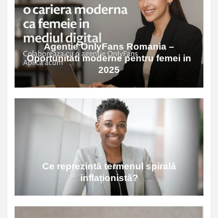
Agentie OnlyFans Romania –
Oportunitati moderne pentru femei in
2025
Ce reprezintă termenul spirală
inflaționistă?