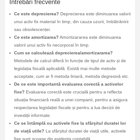
Întrebări frecvente
Ce este deprecierea?
Deprecierea este diminuarea valorii
unui activ fix material în timp, din cauza uzurii, îmbătrânirii
sau obsolescenței.
Ce este amortizarea?
Amortizararea este diminuarea
valorii unui activ fix necorporal în timp.
Cum se calculează deprecierea/amortizararea?
Metodele de calcul diferă în funcție de tipul de activ și de
legislația fiscală aplicabilă. Există mai multe metode
acceptate, cum ar fi metoda liniară, metoda degresivă etc.
De ce este importantă evaluarea corectă a activelor
fixe?
Evaluarea corectă este crucială pentru a reflecta
situația financiară reală a unei companii, pentru a asigura
respectarea legislației fiscale și pentru a lua decizii de
investiții informate.
Ce se întâmplă cu activele fixe la sfârșitul duratei lor
de viață utile?
La sfârșitul duratei de viață utile, activele
fixe sunt scoase din evidența contabilă.