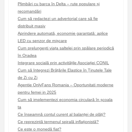
Plimbări cu barca în Delta – rute populare și
recomandări
Cum să redactezi un advertorial care să fie
distribuit masiv
Aprindere automată, economie garantată: aplice
LED cu senzor de mișcare
Cum prelungești viața saltelei prin spălare periodică
în Oradea
Integrare socială prin activitățile Asociației CONIL
Cum să Integrezi Brățările Elastice în Ținutele Tale
de Zi cu Zi
Agentie OnlyFans Romania – Oportunitati moderne
pentru femei in 2025
Cum să implementezi economia circulară în școala
ta
Ce înseamnă contul curent al balanței de plăți?
Ce reprezintă termenul spirală inflaționistă?
Ce este o monedă fiat?