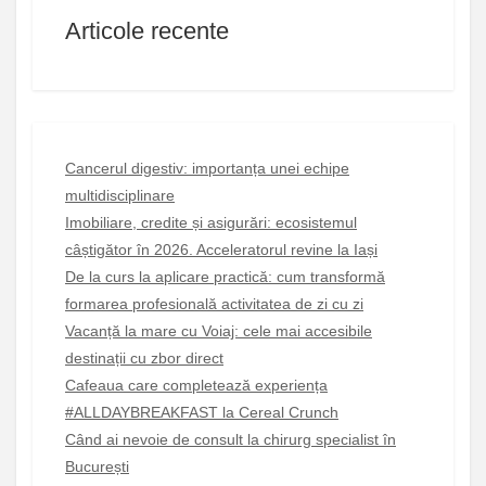
Articole recente
Cancerul digestiv: importanța unei echipe
multidisciplinare
Imobiliare, credite și asigurări: ecosistemul
câștigător în 2026. Acceleratorul revine la Iași
De la curs la aplicare practică: cum transformă
formarea profesională activitatea de zi cu zi
Vacanță la mare cu Voiaj: cele mai accesibile
destinații cu zbor direct
Cafeaua care completează experiența
#ALLDAYBREAKFAST la Cereal Crunch
Când ai nevoie de consult la chirurg specialist în
București