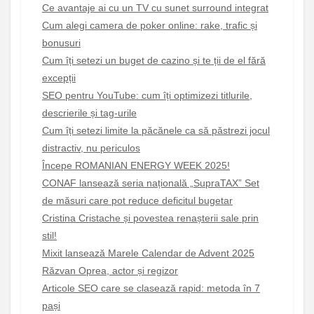
Ce avantaje ai cu un TV cu sunet surround integrat
Cum alegi camera de poker online: rake, trafic și
bonusuri
Cum îți setezi un buget de cazino și te ții de el fără
excepții
SEO pentru YouTube: cum îți optimizezi titlurile,
descrierile și tag-urile
Cum îți setezi limite la păcănele ca să păstrezi jocul
distractiv, nu periculos
Începe ROMANIAN ENERGY WEEK 2025!
CONAF lansează seria națională „SupraTAX” Set
de măsuri care pot reduce deficitul bugetar
Cristina Cristache și povestea renașterii sale prin
stil!
Mixit lansează Marele Calendar de Advent 2025
Răzvan Oprea, actor și regizor
Articole SEO care se clasează rapid: metoda în 7
pași