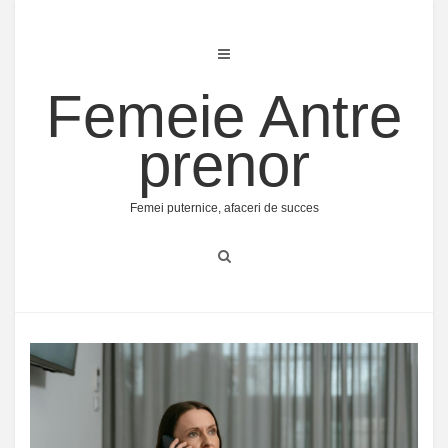
Skip
to
content
Femeie Antre
prenor
Femei puternice, afaceri de succes