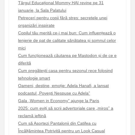
Târgul Educațional Mommy HAI revine pe 31
ianuarie, la Sala Palatului
Petreceri pentru copii fără stres: secretele unei
organizări inspirate
Copilul tău merită ce-i mai bun: Cum influențează o
lenjerie de pat de calitate sănătatea și somnul celor
mici
Cum funcționează căutarea pe Mastodon și de ce e
diferită
Cum pregătești casa pentru sezonul rece folosind
tehnologie smart
Oameni, destine, emoție: Adela Hanafi, a lansat
podcastul „Povești Nespuse cu Adela”
Gala „Women in Economy” ajunge la Paris
2025: cum eviți să scrii advertoriale care „miros” a
reclamă ieftină
Cum să Asortezi Pantalonii din Catifea cu
Încălțămintea Potrivită pentru un Look Casual