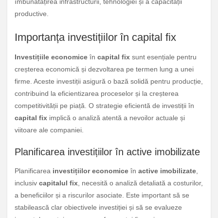
îmbunătățirea infrastructurii, tehnologiei și a capacității
productive.
Importanța investițiilor în capital fix
Investițiile economice
în
capital fix
sunt esențiale pentru
creșterea economică și dezvoltarea pe termen lung a unei
firme. Aceste investiții asigură o bază solidă pentru producție,
contribuind la eficientizarea proceselor și la creșterea
competitivității pe piață. O strategie eficientă de investiții în
capital fix
implică o analiză atentă a nevoilor actuale și
viitoare ale companiei.
Planificarea investițiilor în active imobilizate
Planificarea
investițiilor economice
în
active imobilizate
,
inclusiv
capitalul fix
, necesită o analiză detaliată a costurilor,
a beneficiilor și a riscurilor asociate. Este important să se
stabilească clar obiectivele investiției și să se evalueze