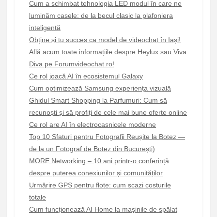
Cum a schimbat tehnologia LED modul în care ne
luminăm casele: de la becul clasic la plafoniera
inteligentă
Obține și tu succes ca model de videochat în Iași!
Află acum toate informațiile despre Heylux sau Viva
Diva pe Forumvideochat.ro!
Ce rol joacă AI în ecosistemul Galaxy
Cum optimizează Samsung experiența vizuală
Ghidul Smart Shopping la Parfumuri: Cum să
recunoști și să profiți de cele mai bune oferte online
Ce rol are AI în electrocasnicele moderne
Top 10 Sfaturi pentru Fotografii Reușite la Botez —
de la un Fotograf de Botez din București)
MORE Networking – 10 ani printr-o conferință
despre puterea conexiunilor și comunităților
Urmărire GPS pentru flote: cum scazi costurile
totale
Cum funcționează AI Home la mașinile de spălat