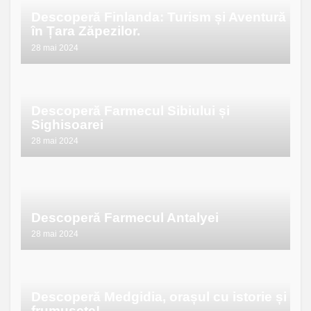
Descoperă Finlanda: Turism și Aventură
în Țara Zăpezilor.
D
28 mai 2024
28
Descoperă Farmecul Sibiului și
D
Sighisoarei
s
28 mai 2024
28
D
Descoperă Farmecul Antalyei
P
28 mai 2024
28
Descoperă Medgidia, orașul cu istorie și
D
frumusețe!
B