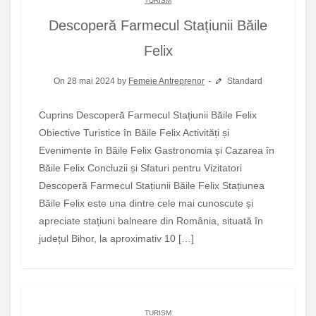
TURISM
Descoperă Farmecul Stațiunii Băile
Felix
On 28 mai 2024 by
Femeie Antreprenor
Standard
Cuprins Descoperă Farmecul Stațiunii Băile Felix
Obiective Turistice în Băile Felix Activități și
Evenimente în Băile Felix Gastronomia și Cazarea în
Băile Felix Concluzii și Sfaturi pentru Vizitatori
Descoperă Farmecul Stațiunii Băile Felix Stațiunea
Băile Felix este una dintre cele mai cunoscute și
apreciate stațiuni balneare din România, situată în
județul Bihor, la aproximativ 10 […]
TURISM