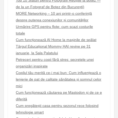
Top 10 Sfaturi pentru Fotografii Reușite la Botez —
de la un Fotograf de Botez din București)
MORE Networking – 10 ani printr-o conferință
despre puterea conexiunilor și comunităților
Urmărire GPS pentru flote: cum scazi costurile
totale
Cum funcționează AI Home la mașinile de spălat
Târgul Educațional Mommy HAI revine pe 31
ianuarie, la Sala Palatului
Petreceri pentru copii fără stres: secretele unei
organizări inspirate
Copilul tău merită ce-i mai bun: Cum influențează o
lenjerie de pat de calitate sănătatea și somnul celor
mici
Cum funcționează căutarea pe Mastodon și de ce e
diferită
Cum pregătești casa pentru sezonul rece folosind
tehnologie smart