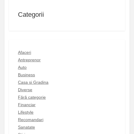
Categorii
Afaceri
Antreprenor
Auto
Business
Casa si Gradina
Diverse
Fără categorie
Financiar
Lifestyle
Recomandari
Sanatate