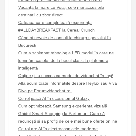
Vacanță la mare cu Voiaj: cele mai accesibile
destinații cu zbor direct
Cafeaua care completează experiența
#ALLDAYBREAKFAST la Cereal Crunch
Când ai nevoie de consult la chirurg specialist în
București
Cum a schimbat tehnologia LED modul în care ne
luminăm casele: de la becul clasic la plafoniera
inteligentă
Obține și tu succes ca model de videochat în Iași!
Află acum toate informațiile despre Heylux sau Viva
Diva pe Forumvideochat.ro!
Ce rol joacă AI în ecosistemul Galaxy
Cum optimizează Samsung experiența vizuală
Ghidul Smart Shopping la Parfumuri: Cum să
recunoști și să profiți de cele mai bune oferte online
Ce rol are AI în electrocasnicele moderne