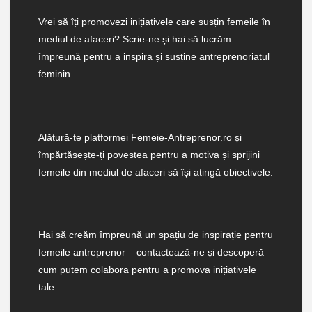
Vrei să îți promovezi inițiativele care susțin femeile în
mediul de afaceri? Scrie-ne și hai să lucrăm
împreună pentru a inspira și susține antreprenoriatul
feminin.
Alătură-te platformei Femeie-Antreprenor.ro și
împărtășește-ți povestea pentru a motiva și sprijini
femeile din mediul de afaceri să își atingă obiectivele.
Hai să creăm împreună un spațiu de inspirație pentru
femeile antreprenor – contactează-ne și descoperă
cum putem colabora pentru a promova inițiativele
tale.