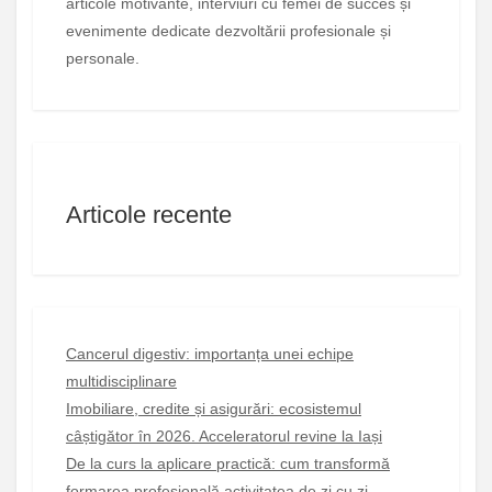
articole motivante, interviuri cu femei de succes și
evenimente dedicate dezvoltării profesionale și
personale.
Articole recente
Cancerul digestiv: importanța unei echipe
multidisciplinare
Imobiliare, credite și asigurări: ecosistemul
câștigător în 2026. Acceleratorul revine la Iași
De la curs la aplicare practică: cum transformă
formarea profesională activitatea de zi cu zi