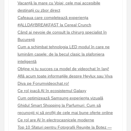
Vacanță la mare cu Voiaj: cele mai accesibile
destinații cu zbor direct
Cafeaua care completează experiența
#ALLDAYBREAKFAST la Cereal Crunch
Când ai nevoie de consult la chirurg specialist în
București
Cum a schimbat tehnologia LED modul în care ne
luminăm casele: de la becul clasic la plafoniera
inteligentă
Obține și tu succes ca model de videochat în Iași!
Află acum toate informațiile despre Heylux sau Viva
Diva pe Forumvideochat.ro!
Ce rol joacă AI în ecosistemul Galaxy
Cum optimizează Samsung experiența vizuală
Ghidul Smart Shopping la Parfumuri: Cum să
recunoști și să profiți de cele mai bune oferte online
Ce rol are AI în electrocasnicele moderne
Top 10 Sfaturi pentru Fotografii Reușite la Botez —