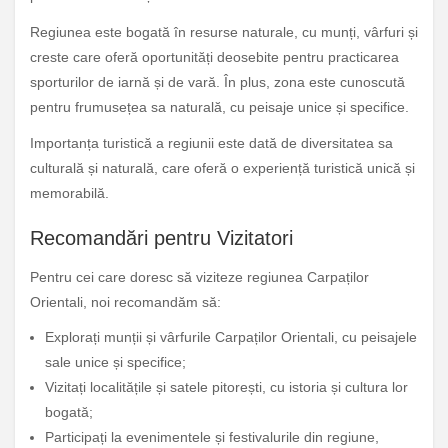
Regiunea este bogată în resurse naturale, cu munți, vârfuri și
creste care oferă oportunități deosebite pentru practicarea
sporturilor de iarnă și de vară. În plus, zona este cunoscută
pentru frumusețea sa naturală, cu peisaje unice și specifice.
Importanța turistică a regiunii este dată de diversitatea sa
culturală și naturală, care oferă o experiență turistică unică și
memorabilă.
Recomandări pentru Vizitatori
Pentru cei care doresc să viziteze regiunea Carpaților
Orientali, noi recomandăm să:
Explorați munții și vârfurile Carpaților Orientali, cu peisajele
sale unice și specifice;
Vizitați localitățile și satele pitorești, cu istoria și cultura lor
bogată;
Participați la evenimentele și festivalurile din regiune,