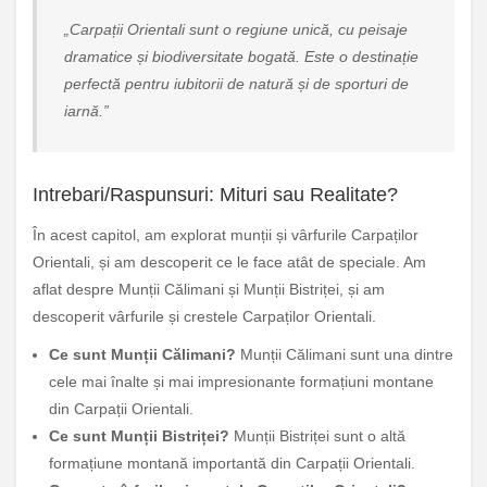
„Carpații Orientali sunt o regiune unică, cu peisaje
dramatice și biodiversitate bogată. Este o destinație
perfectă pentru iubitorii de natură și de sporturi de
iarnă.”
Intrebari/Raspunsuri: Mituri sau Realitate?
În acest capitol, am explorat munții și vârfurile Carpaților
Orientali, și am descoperit ce le face atât de speciale. Am
aflat despre Munții Călimani și Munții Bistriței, și am
descoperit vârfurile și crestele Carpaților Orientali.
Ce sunt Munții Călimani?
Munții Călimani sunt una dintre
cele mai înalte și mai impresionante formațiuni montane
din Carpații Orientali.
Ce sunt Munții Bistriței?
Munții Bistriței sunt o altă
formațiune montană importantă din Carpații Orientali.