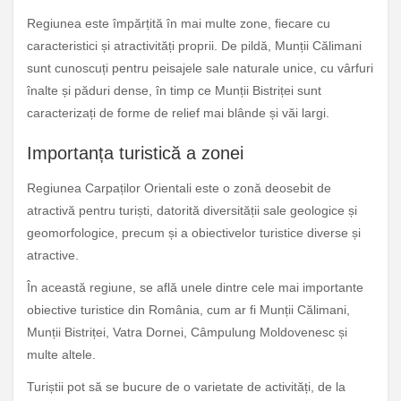
Regiunea este împărțită în mai multe zone, fiecare cu
caracteristici și atractivități proprii. De pildă, Munții Călimani
sunt cunoscuți pentru peisajele sale naturale unice, cu vârfuri
înalte și păduri dense, în timp ce Munții Bistriței sunt
caracterizați de forme de relief mai blânde și văi largi.
Importanța turistică a zonei
Regiunea Carpaților Orientali este o zonă deosebit de
atractivă pentru turiști, datorită diversității sale geologice și
geomorfologice, precum și a obiectivelor turistice diverse și
atractive.
În această regiune, se află unele dintre cele mai importante
obiective turistice din România, cum ar fi Munții Călimani,
Munții Bistriței, Vatra Dornei, Câmpulung Moldovenesc și
multe altele.
Turiștii pot să se bucure de o varietate de activități, de la