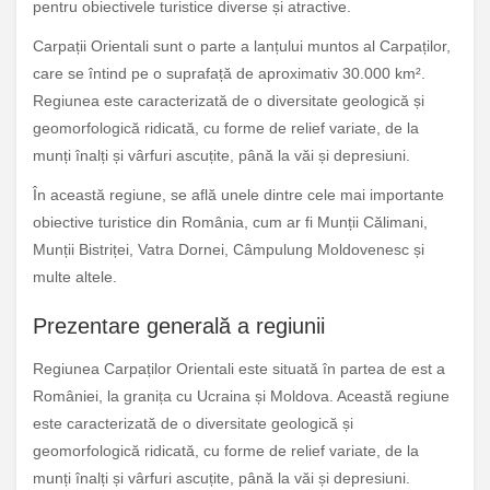
pentru obiectivele turistice diverse și atractive.
Carpații Orientali sunt o parte a lanțului muntos al Carpaților,
care se întind pe o suprafață de aproximativ 30.000 km².
Regiunea este caracterizată de o diversitate geologică și
geomorfologică ridicată, cu forme de relief variate, de la
munți înalți și vârfuri ascuțite, până la văi și depresiuni.
În această regiune, se află unele dintre cele mai importante
obiective turistice din România, cum ar fi Munții Călimani,
Munții Bistriței, Vatra Dornei, Câmpulung Moldovenesc și
multe altele.
Prezentare generală a regiunii
Regiunea Carpaților Orientali este situată în partea de est a
României, la granița cu Ucraina și Moldova. Această regiune
este caracterizată de o diversitate geologică și
geomorfologică ridicată, cu forme de relief variate, de la
munți înalți și vârfuri ascuțite, până la văi și depresiuni.