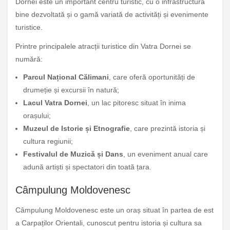
Dornei este un important centru turistic, cu o infrastructură
bine dezvoltată și o gamă variată de activități și evenimente
turistice.
Printre principalele atracții turistice din Vatra Dornei se
numără:
Parcul Național Călimani
, care oferă oportunități de
drumeție și excursii în natură;
Lacul Vatra Dornei
, un lac pitoresc situat în inima
orașului;
Muzeul de Istorie și Etnografie
, care prezintă istoria și
cultura regiunii;
Festivalul de Muzică și Dans
, un eveniment anual care
adună artiști și spectatori din toată țara.
Câmpulung Moldovenesc
Câmpulung Moldovenesc este un oraș situat în partea de est
a Carpaților Orientali, cunoscut pentru istoria și cultura sa