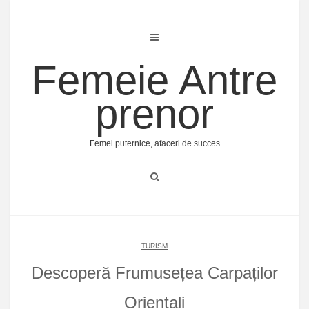
Skip
to
content
Femeie Antre
prenor
Femei puternice, afaceri de succes
TURISM
Descoperă Frumusețea Carpaților
Orientali