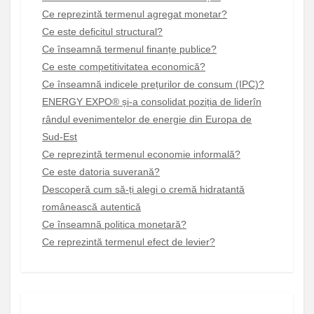
Ce reprezintă termenul agregat monetar?
Ce este deficitul structural?
Ce înseamnă termenul finanțe publice?
Ce este competitivitatea economică?
Ce înseamnă indicele prețurilor de consum (IPC)?
ENERGY EXPO® și-a consolidat poziția de liderîn
rândul evenimentelor de energie din Europa de
Sud-Est
Ce reprezintă termenul economie informală?
Ce este datoria suverană?
Descoperă cum să-ți alegi o cremă hidratantă
românească autentică
Ce înseamnă politica monetară?
Ce reprezintă termenul efect de levier?