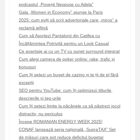
podcastul „Povești Nespuse cu Adela”
Gala „Women in Economy” ajunge la Paris
2025: cum eviți să scrii advertoriale care „miros” a
reclamă ieftină
Cum să Asortezi Pantalonii din Catifea cu
Încălțămintea Potrivită pentru un Look Casual
Ce avantaje ai cu un TV cu sunet surround integrat
Cum alegi camera de poker online: rake, trafic și
bonusuri
Cum îți setezi un buget de cazino și te ții de el fără
excepții
SEO pentru YouTube: cum îți optimizezi titlurile,
descrierile și tag-urile
Cum îți setezi limite la păcănele ca să păstrezi jocul
distractiv, nu periculos
Începe ROMANIAN ENERGY WEEK 2025!
CONAF lansează seria națională „SupraTAX” Set
de măsuri care pot reduce deficitul bugetar