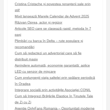
Cristina Cristache și povestea renașterii sale prin
stil!
Mixit lansează Marele Calendar de Advent 2025
Răzvan Oprea, actor și regizor
Articole SEO care se clasează rapid: metoda în 7
pași
Plimbări cu barca în Delta – rute populare și
recomandări
Cum să redactezi un advertorial care să fie
distribuit masiv
Aprindere automată, economie garantată: aplice
LED cu senzor de mișcare
Cum prelungești viața saltelei prin spălare periodică
în Oradea
Integrare socială prin activitățile Asociației CONIL
Cum să Integrezi Brățările Elastice în Ținutele Tale
de Zi cu Zi
Agentie OnlyFans Romania – Oportunitati moderne