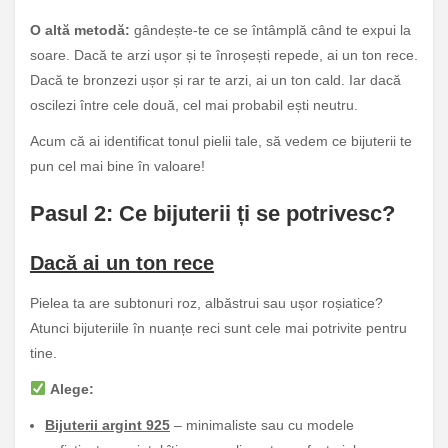
O altă metodă:
gândește-te ce se întâmplă când te expui la
soare. Dacă te arzi ușor și te înroșești repede, ai un ton rece.
Dacă te bronzezi ușor și rar te arzi, ai un ton cald. Iar dacă
oscilezi între cele două, cel mai probabil ești neutru.
Acum că ai identificat tonul pielii tale, să vedem ce bijuterii te
pun cel mai bine în valoare!
Pasul 2: Ce bijuterii ți se potrivesc?
Dacă ai un ton rece
Pielea ta are subtonuri roz, albăstrui sau ușor roșiatice?
Atunci bijuteriile în nuanțe reci sunt cele mai potrivite pentru
tine.
Alege:
Bijuterii argint 925
– minimaliste sau cu modele