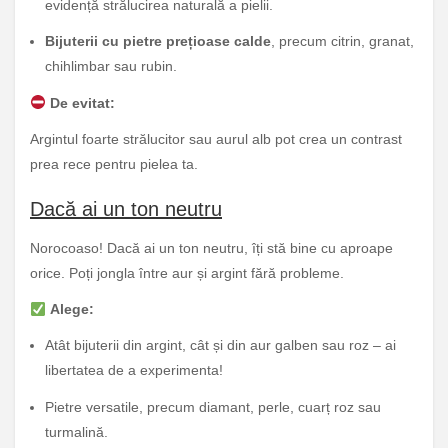
evidență strălucirea naturală a pielii.
Bijuterii cu pietre prețioase calde
, precum citrin, granat,
chihlimbar sau rubin.
De evitat:
Argintul foarte strălucitor sau aurul alb pot crea un contrast
prea rece pentru pielea ta.
Dacă ai un ton neutru
Norocoaso! Dacă ai un ton neutru, îți stă bine cu aproape
orice. Poți jongla între aur și argint fără probleme.
Alege:
Atât bijuterii din argint, cât și din aur galben sau roz – ai
libertatea de a experimenta!
Pietre versatile, precum diamant, perle, cuarț roz sau
turmalină.