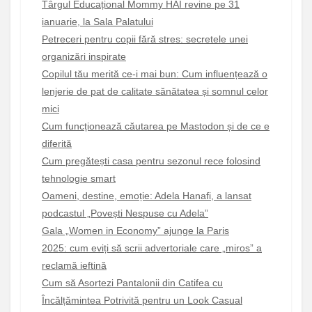
Târgul Educațional Mommy HAI revine pe 31
ianuarie, la Sala Palatului
Petreceri pentru copii fără stres: secretele unei
organizări inspirate
Copilul tău merită ce-i mai bun: Cum influențează o
lenjerie de pat de calitate sănătatea și somnul celor
mici
Cum funcționează căutarea pe Mastodon și de ce e
diferită
Cum pregătești casa pentru sezonul rece folosind
tehnologie smart
Oameni, destine, emoție: Adela Hanafi, a lansat
podcastul „Povești Nespuse cu Adela”
Gala „Women in Economy” ajunge la Paris
2025: cum eviți să scrii advertoriale care „miros” a
reclamă ieftină
Cum să Asortezi Pantalonii din Catifea cu
Încălțămintea Potrivită pentru un Look Casual