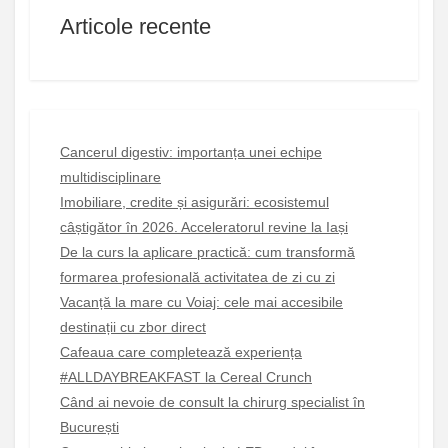
Articole recente
Cancerul digestiv: importanța unei echipe
multidisciplinare
Imobiliare, credite și asigurări: ecosistemul
câștigător în 2026. Acceleratorul revine la Iași
De la curs la aplicare practică: cum transformă
formarea profesională activitatea de zi cu zi
Vacanță la mare cu Voiaj: cele mai accesibile
destinații cu zbor direct
Cafeaua care completează experiența
#ALLDAYBREAKFAST la Cereal Crunch
Când ai nevoie de consult la chirurg specialist în
București