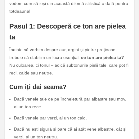
vedem cum să ieși din această dilemă stilistică o dată pentru
totdeauna!
Pasul 1: Descoperă ce ton are pielea
ta
Înainte să vorbim despre aur, argint și pietre prețioase,
trebuie să stabilim un lucru esențial:
ce ton are pielea ta?
Nu culoarea, ci tonul – adică subtonurile pielii tale, care pot fi
reci, calde sau neutre.
Cum îți dai seama?
Dacă venele tale de pe încheietură par albastre sau mov,
ai un ton rece.
Dacă venele par verzi, ai un ton cald.
Dacă nu ești sigură și pare că ai atât vene albastre, cât și
verzi, ai un ton neutru.