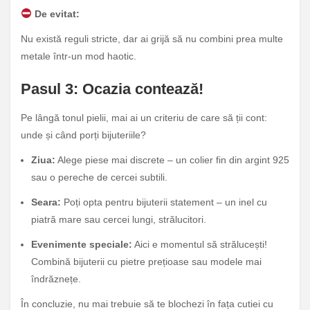
De evitat:
Nu există reguli stricte, dar ai grijă să nu combini prea multe
metale într-un mod haotic.
Pasul 3: Ocazia contează!
Pe lângă tonul pielii, mai ai un criteriu de care să ții cont:
unde și când porți bijuteriile?
Ziua:
Alege piese mai discrete – un colier fin din argint 925
sau o pereche de cercei subtili.
Seara:
Poți opta pentru bijuterii statement – un inel cu
piatră mare sau cercei lungi, strălucitori.
Evenimente speciale:
Aici e momentul să strălucești!
Combină bijuterii cu pietre prețioase sau modele mai
îndrăznețe.
În concluzie, nu mai trebuie să te blochezi în fața cutiei cu