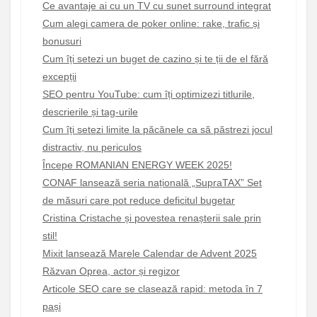
Ce avantaje ai cu un TV cu sunet surround integrat
Cum alegi camera de poker online: rake, trafic și
bonusuri
Cum îți setezi un buget de cazino și te ții de el fără
excepții
SEO pentru YouTube: cum îți optimizezi titlurile,
descrierile și tag-urile
Cum îți setezi limite la păcănele ca să păstrezi jocul
distractiv, nu periculos
Începe ROMANIAN ENERGY WEEK 2025!
CONAF lansează seria națională „SupraTAX” Set
de măsuri care pot reduce deficitul bugetar
Cristina Cristache și povestea renașterii sale prin
stil!
Mixit lansează Marele Calendar de Advent 2025
Răzvan Oprea, actor și regizor
Articole SEO care se clasează rapid: metoda în 7
pași