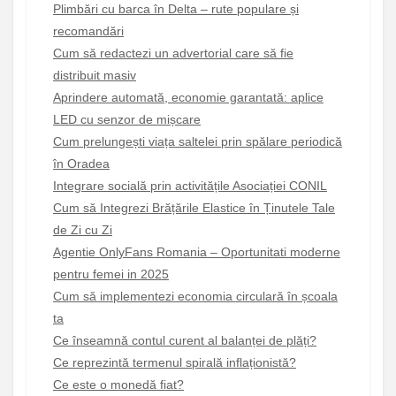
Plimbări cu barca în Delta – rute populare și
recomandări
Cum să redactezi un advertorial care să fie
distribuit masiv
Aprindere automată, economie garantată: aplice
LED cu senzor de mișcare
Cum prelungești viața saltelei prin spălare periodică
în Oradea
Integrare socială prin activitățile Asociației CONIL
Cum să Integrezi Brățările Elastice în Ținutele Tale
de Zi cu Zi
Agentie OnlyFans Romania – Oportunitati moderne
pentru femei in 2025
Cum să implementezi economia circulară în școala
ta
Ce înseamnă contul curent al balanței de plăți?
Ce reprezintă termenul spirală inflaționistă?
Ce este o monedă fiat?