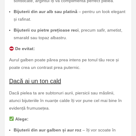
sofisticate, argintul îți va complimenta perfect pielea.
Bijuterii din aur alb sau platină
– pentru un look elegant
și rafinat.
Bijuterii cu pietre prețioase reci
, precum safir, ametist,
smarald sau topaz albastru.
De evitat:
Aurul galben poate părea prea intens pe tonul tău rece și
poate crea un contrast prea puternic.
Dacă ai un ton cald
Dacă pielea ta are subtonuri aurii, piersicii sau măslinii,
atunci bijuteriile în nuanțe calde îți vor pune cel mai bine în
evidență frumusețea.
Alege:
Bijuterii din aur galben și aur roz
– îți vor scoate în