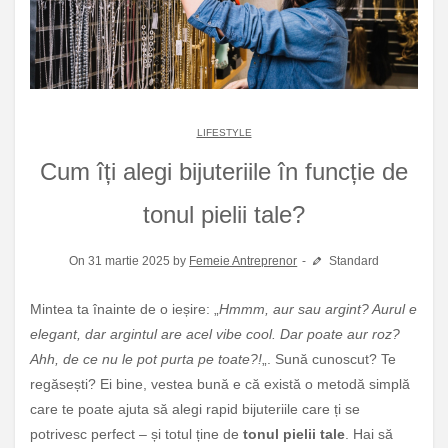
LIFESTYLE
Cum îți alegi bijuteriile în funcție de
tonul pielii tale?
On 31 martie 2025 by
Femeie Antreprenor
Standard
Mintea ta înainte de o ieșire: „
Hmmm, aur sau argint? Aurul e
elegant, dar argintul are acel vibe cool. Dar poate aur roz?
Ahh, de ce nu le pot purta pe toate?!
„. Sună cunoscut? Te
regăsești? Ei bine, vestea bună e că există o metodă simplă
care te poate ajuta să alegi rapid bijuteriile care ți se
potrivesc perfect – și totul ține de
tonul pielii tale
. Hai să