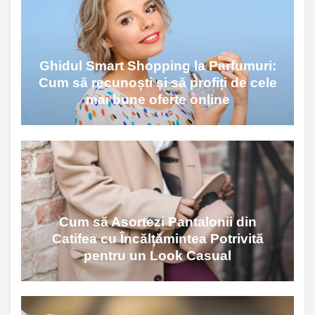
Ghidul Smart Shopping la Parfumuri:
Cum să recunoști și să profiți de cele
mai bune oferte online
Cum să Asortezi Pantalonii din
Catifea cu Încălțămintea Potrivită
pentru un Look Casual