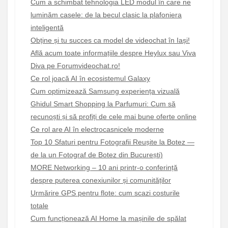
Cum a schimbat tehnologia LED modul în care ne
luminăm casele: de la becul clasic la plafoniera
inteligentă
Obține și tu succes ca model de videochat în Iași!
Află acum toate informațiile despre Heylux sau Viva
Diva pe Forumvideochat.ro!
Ce rol joacă AI în ecosistemul Galaxy
Cum optimizează Samsung experiența vizuală
Ghidul Smart Shopping la Parfumuri: Cum să
recunoști și să profiți de cele mai bune oferte online
Ce rol are AI în electrocasnicele moderne
Top 10 Sfaturi pentru Fotografii Reușite la Botez —
de la un Fotograf de Botez din București)
MORE Networking – 10 ani printr-o conferință
despre puterea conexiunilor și comunităților
Urmărire GPS pentru flote: cum scazi costurile
totale
Cum funcționează AI Home la mașinile de spălat