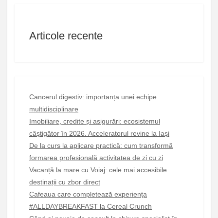
Articole recente
Cancerul digestiv: importanța unei echipe
multidisciplinare
Imobiliare, credite și asigurări: ecosistemul
câștigător în 2026. Acceleratorul revine la Iași
De la curs la aplicare practică: cum transformă
formarea profesională activitatea de zi cu zi
Vacanță la mare cu Voiaj: cele mai accesibile
destinații cu zbor direct
Cafeaua care completează experiența
#ALLDAYBREAKFAST la Cereal Crunch