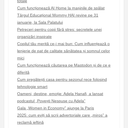
totale
Cum funcționează AI Home la mașinile de spălat
Târgul Educațional Mommy HAI revine pe 31
ianuarie, la Sala Palatului
Petreceri pentru copii fără stres: secretele unei
organizări inspirate
Copilul tău merită ce-i mai bun: Cum influențează o
lenjerie de pat de calitate sănătatea și somnul celor
mici
Cum funcționează căutarea pe Mastodon și de ce e
diferită
Cum pregătești casa pentru sezonul rece folosind
tehnologie smart
Oameni, destine, emoție: Adela Hanafi, a lansat
podcastul „Povești Nespuse cu Adela”
Gala „Women in Economy” ajunge la Paris
2025: cum eviți să scrii advertoriale care „miros” a
reclamă ieftină