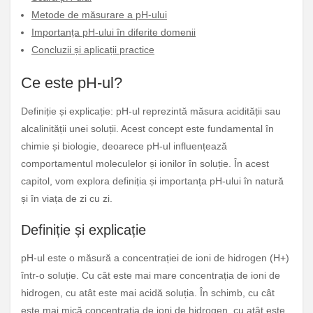
Metode de măsurare a pH-ului
Importanța pH-ului în diferite domenii
Concluzii și aplicații practice
Ce este pH-ul?
Definiție și explicație: pH-ul reprezintă măsura acidității sau
alcalinității unei soluții. Acest concept este fundamental în
chimie și biologie, deoarece pH-ul influențează
comportamentul moleculelor și ionilor în soluție. În acest
capitol, vom explora definiția și importanța pH-ului în natură
și în viața de zi cu zi.
Definiție și explicație
pH-ul este o măsură a concentrației de ioni de hidrogen (H+)
într-o soluție. Cu cât este mai mare concentrația de ioni de
hidrogen, cu atât este mai acidă soluția. În schimb, cu cât
este mai mică concentrația de ioni de hidrogen, cu atât este