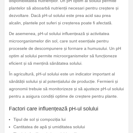
disponibilitatea nutrienților. Un pH optim al solului permite
plantelor să absoarbă nutrienții necesari pentru creștere și
dezvoltare. Dacă pH-ul solului este prea acid sau prea
alcalin, plantele pot suferi și creșterea poate fi afectată.
De asemenea, pH-ul solului influențează și activitatea
microorganismelor din sol, care sunt esențiale pentru
procesele de descompunere și formare a humusului. Un pH
optim al solului permite microorganismelor să funcționeze
eficient și să mențină sănătatea solului.
În agricultură, pH-ul solului este un indicator important al
sănătății solului și al potențialului de producție. Fermierii și
agronomii trebuie să monitorizeze și să ajusteze pH-ul solului
pentru a asigura condiții optime de creștere pentru plante.
Factori care influențează pH-ul solului
Tipul de sol și compoziția lui
Cantitatea de apă și umiditatea solului