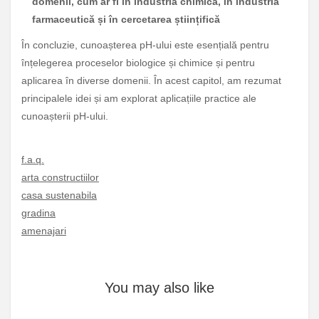
domenii, cum ar fi în industria chimică, în industria
farmaceutică și în cercetarea științifică
În concluzie, cunoașterea pH-ului este esențială pentru
înțelegerea proceselor biologice și chimice și pentru
aplicarea în diverse domenii. În acest capitol, am rezumat
principalele idei și am explorat aplicațiile practice ale
cunoașterii pH-ului.
f.a.q.
arta constructiilor
casa sustenabila
gradina
amenajari
You may also like