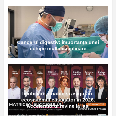
Cancerul digestiv: importanța unei
echipe multidisciplinare
Imobiliare, credite și asigurări:
ecosistemul câștigător în 2026.
Acceleratorul revine la Iași