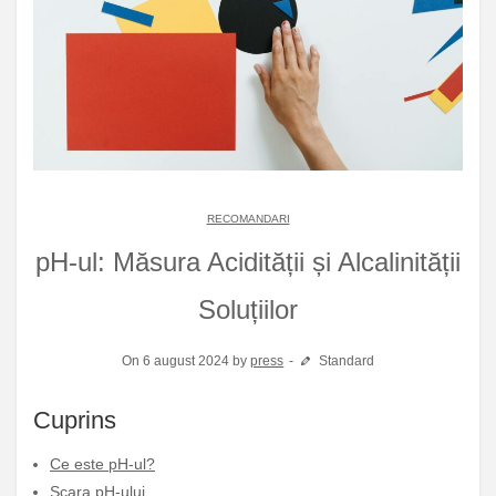
RECOMANDARI
pH-ul: Măsura Acidității și Alcalinității
Soluțiilor
On 6 august 2024 by
press
Standard
Cuprins
Ce este pH-ul?
Scara pH-ului