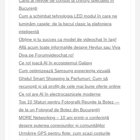
Când ai nevoie de consult la chirurg specialist în
București
Cum a schimbat tehnologia LED modul în care ne
luminăm casele: de la becul clasic la plafoniera
inteligentă
Obține și tu succes ca model de videochat în Iași!
Află acum toate informațiile despre Heylux sau Viva
Diva pe Forumvideochat.ro!
Ce rol joacă AI în ecosistemul Galaxy
Cum optimizează Samsung experiența vizuală
Ghidul Smart Shopping la Parfumuri: Cum să
recunoști și să profiți de cele mai bune oferte online
Ce rol are AI în electrocasnicele moderne
Top 10 Sfaturi pentru Fotografii Reușite la Botez —
de la un Fotograf de Botez din București)
MORE Networking – 10 ani printr-o conferință
despre puterea conexiunilor și comunităților
Urmărire GPS pentru flote: cum scazi costurile