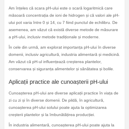
Am înțeles că scara pH-ului este o scară logaritmică care
măsoară concentrația de ioni de hidrogen și că valori ale pH-
ului pot varia între 0 și 14, cu 7 fiind punctul de echilibru. De
asemenea, am văzut că există diverse metode de măsurare
a pH-ului, inclusiv metode tradiționale și moderne.
În cele din urmă, am explorat importanța pH-ului în diverse
domenii, inclusiv agricultură, industria alimentară și medicină.
Am văzut că pH-ul influențează creșterea plantelor,
conservarea și siguranța alimentelor și sănătatea și bolile.
Aplicații practice ale cunoașterii pH-ului
Cunoașterea pH-ului are diverse aplicații practice în viața de
zi cu zi și în diverse domenii. De pildă, în agricultură,
cunoașterea pH-ului solului poate ajuta la optimizarea
creșterii plantelor și la îmbunătățirea producției.
În industria alimentară, cunoașterea pH-ului poate ajuta la