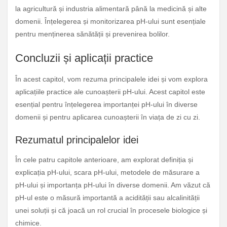
la agricultură și industria alimentară până la medicină și alte
domenii. Înțelegerea și monitorizarea pH-ului sunt esențiale
pentru menținerea sănătății și prevenirea bolilor.
Concluzii și aplicații practice
În acest capitol, vom rezuma principalele idei și vom explora
aplicațiile practice ale cunoașterii pH-ului. Acest capitol este
esențial pentru înțelegerea importanței pH-ului în diverse
domenii și pentru aplicarea cunoașterii în viața de zi cu zi.
Rezumatul principalelor idei
În cele patru capitole anterioare, am explorat definiția și
explicația pH-ului, scara pH-ului, metodele de măsurare a
pH-ului și importanța pH-ului în diverse domenii. Am văzut că
pH-ul este o măsură importantă a acidității sau alcalinității
unei soluții și că joacă un rol crucial în procesele biologice și
chimice.