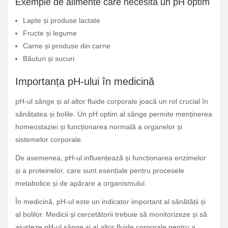
Exemple de alimente care necesită un pH optim
Lapte și produse lactate
Fructe și legume
Carne și produse din carne
Băuturi și sucuri
Importanța pH-ului în medicină
pH-ul sânge și al altor fluide corporale joacă un rol crucial în
sănătatea și bolile. Un pH optim al sânge permite menținerea
homeostaziei și funcționarea normală a organelor și
sistemelor corporale.
De asemenea, pH-ul influențează și funcționarea enzimelor
și a proteinelor, care sunt esențiale pentru procesele
metabolice și de apărare a organismului.
În medicină, pH-ul este un indicator important al sănătății și
al bolilor. Medicii și cercetătorii trebuie să monitorizeze și să
ajusteze pH-ul sânge și al altor fluide corporale pentru a