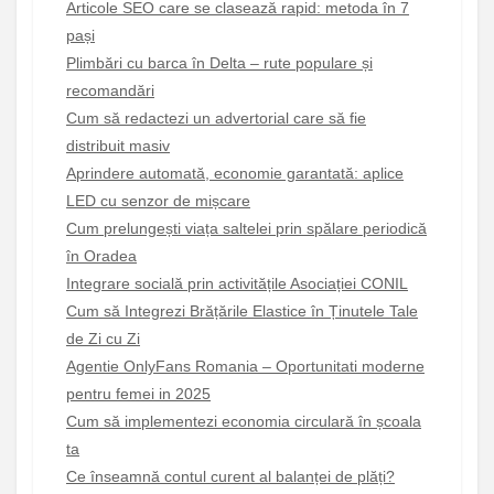
Articole SEO care se clasează rapid: metoda în 7
pași
Plimbări cu barca în Delta – rute populare și
recomandări
Cum să redactezi un advertorial care să fie
distribuit masiv
Aprindere automată, economie garantată: aplice
LED cu senzor de mișcare
Cum prelungești viața saltelei prin spălare periodică
în Oradea
Integrare socială prin activitățile Asociației CONIL
Cum să Integrezi Brățările Elastice în Ținutele Tale
de Zi cu Zi
Agentie OnlyFans Romania – Oportunitati moderne
pentru femei in 2025
Cum să implementezi economia circulară în școala
ta
Ce înseamnă contul curent al balanței de plăți?