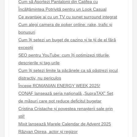
Cum să Asortezi Pantalonii din Catifea cu
Încălțămintea Potrivită pentru un Look Casual
Ce avantaje ai cu un TV cu sunet surround integrat
Cum alegi camera de poker online: rake, trafic și
bonusuri
Cum îți setezi un buget de cazino și te ții de el fără
excepții
SEO pentru YouTube: cum îți optimizezi titlurile,
descrierile și tag-urile
Cum îți setezi limite la păcănele ca să păstrezi jocul
distractiv, nu periculos
Începe ROMANIAN ENERGY WEEK 2025!
CONAF lansează seria națională „SupraTAX” Set
de măsuri care pot reduce deficitul bugetar
Cristina Cristache și povestea renașterii sale prin
stil!
Mixit lansează Marele Calendar de Advent 2025
Răzvan Oprea, actor și regizor