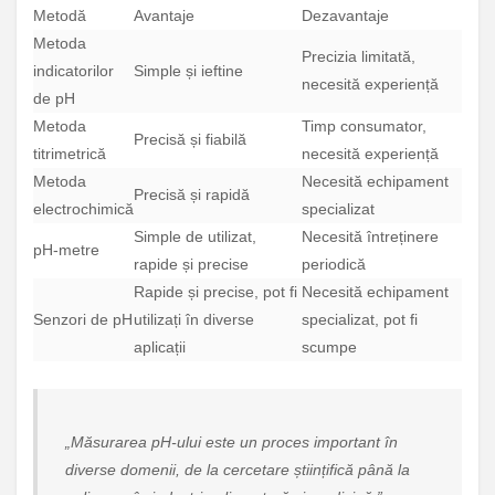
Metodă
Avantaje
Dezavantaje
Metoda
Precizia limitată,
indicatorilor
Simple și ieftine
necesită experiență
de pH
Metoda
Timp consumator,
Precisă și fiabilă
titrimetrică
necesită experiență
Metoda
Necesită echipament
Precisă și rapidă
electrochimică
specializat
Simple de utilizat,
Necesită întreținere
pH-metre
rapide și precise
periodică
Rapide și precise, pot fi
Necesită echipament
Senzori de pH
utilizați în diverse
specializat, pot fi
aplicații
scumpe
„Măsurarea pH-ului este un proces important în
diverse domenii, de la cercetare științifică până la