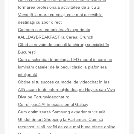
formarea profesională activitatea de zi cu zi
Vacanță la mare cu Voiaj: cele mai accesibile
destinații cu zbor direct
Cafeaua care completează experiența
#ALLDAYBREAKFAST la Cereal Crunch
Când ai nevoie de consult la chirurg specialist în
București
Cum a schimbat tehnologia LED modul în care ne
luminăm casele: de la becul clasic la plafoniera
inteligentă
Obține și tu succes ca model de videochat în Iași!
Află acum toate informațiile despre Heylux sau Viva
Diva pe Forumvideochat.ro!
Ce rol joacă AI în ecosistemul Galaxy
Cum optimizează Samsung experiența vizuală
Ghidul Smart Shopping la Parfumuri: Cum să
recunoști și să profiți de cele mai bune oferte online