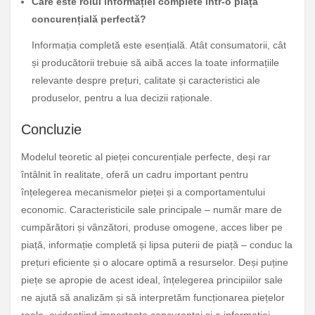
Care este rolul informației complete într-o piață
concurențială perfectă?
Informația completă este esențială. Atât consumatorii, cât
și producătorii trebuie să aibă acces la toate informațiile
relevante despre prețuri, calitate și caracteristici ale
produselor, pentru a lua decizii raționale.
Concluzie
Modelul teoretic al pieței concurențiale perfecte, deși rar
întâlnit în realitate, oferă un cadru important pentru
înțelegerea mecanismelor pieței și a comportamentului
economic. Caracteristicile sale principale – număr mare de
cumpărători și vânzători, produse omogene, acces liber pe
piață, informație completă și lipsa puterii de piață – conduc la
prețuri eficiente și o alocare optimă a resurselor. Deși puține
piețe se apropie de acest ideal, înțelegerea principiilor sale
ne ajută să analizăm și să interpretăm funcționarea piețelor
reale, evidențiind importanța concurenței și a informației