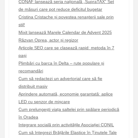
CONAF lansează seria națională „SupraTAX” Set
de măsuri care pot reduce deficitul bugetar
Cristina Cristache și povestea renașterii sale prin
stil!
Mixit lansează Marele Calendar de Advent 2025
Răzvan Oprea, actor și regizor
Articole SEO care se clasează rapid: metoda în 7
pași
Plimbări cu barca în Delta – rute populare și
recomandări
Cum să redactezi un advertorial care să fie
distribuit masiv
Aprindere automată, economie garantată: aplice
LED cu senzor de mișcare
Cum prelungești viața saltelei prin spălare periodică
în Oradea
Integrare socială prin activitățile Asociației CONIL
Cum să Integrezi Brățările Elastice în Ținutele Tale