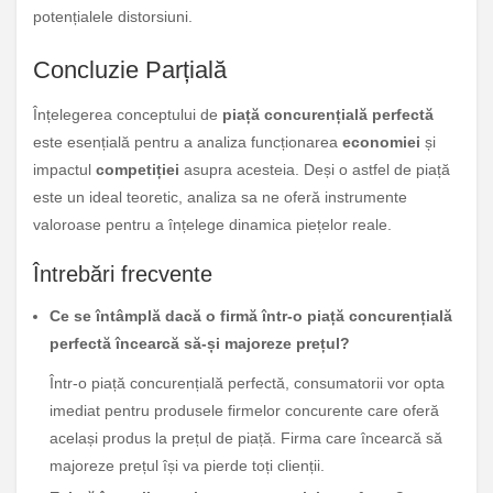
potențialele distorsiuni.
Concluzie Parțială
Înțelegerea conceptului de
piață concurențială perfectă
este esențială pentru a analiza funcționarea
economiei
și
impactul
competiției
asupra acesteia. Deși o astfel de piață
este un ideal teoretic, analiza sa ne oferă instrumente
valoroase pentru a înțelege dinamica piețelor reale.
Întrebări frecvente
Ce se întâmplă dacă o firmă într-o piață concurențială
perfectă încearcă să-și majoreze prețul?
Într-o piață concurențială perfectă, consumatorii vor opta
imediat pentru produsele firmelor concurente care oferă
același produs la prețul de piață. Firma care încearcă să
majoreze prețul își va pierde toți clienții.