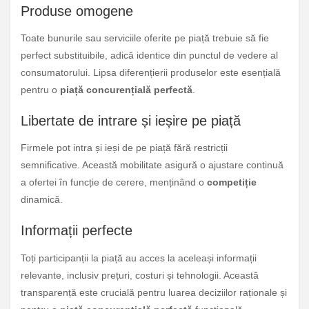
Produse omogene
Toate bunurile sau serviciile oferite pe piață trebuie să fie
perfect substituibile, adică identice din punctul de vedere al
consumatorului. Lipsa diferențierii produselor este esențială
pentru o
piață concurențială perfectă
.
Libertate de intrare și ieșire pe piață
Firmele pot intra și ieși de pe piață fără restricții
semnificative. Această mobilitate asigură o ajustare continuă
a ofertei în funcție de cerere, menținând o
competiție
dinamică.
Informații perfecte
Toți participanții la piață au acces la aceleași informații
relevante, inclusiv prețuri, costuri și tehnologii. Această
transparență este crucială pentru luarea deciziilor raționale și