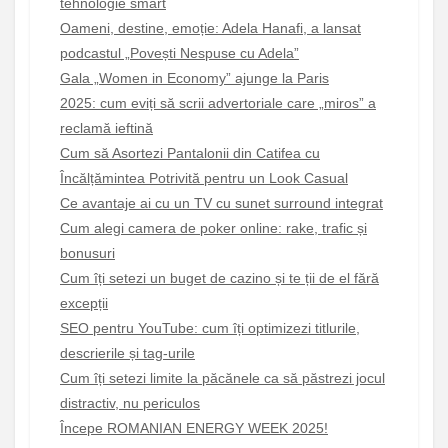
tehnologie smart
Oameni, destine, emoție: Adela Hanafi, a lansat
podcastul „Povești Nespuse cu Adela”
Gala „Women in Economy” ajunge la Paris
2025: cum eviți să scrii advertoriale care „miros” a
reclamă ieftină
Cum să Asortezi Pantalonii din Catifea cu
Încălțămintea Potrivită pentru un Look Casual
Ce avantaje ai cu un TV cu sunet surround integrat
Cum alegi camera de poker online: rake, trafic și
bonusuri
Cum îți setezi un buget de cazino și te ții de el fără
excepții
SEO pentru YouTube: cum îți optimizezi titlurile,
descrierile și tag-urile
Cum îți setezi limite la păcănele ca să păstrezi jocul
distractiv, nu periculos
Începe ROMANIAN ENERGY WEEK 2025!