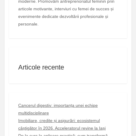
moderne. Promovăm antreprenoriatul feminin prin
articole motivante, interviuri cu femei de succes și
evenimente dedicate dezvoltării profesionale și
personale.
Articole recente
Cancerul digestiv: importanța unei echipe
multidisciplinare
Imobiliare, credite și asigurări: ecosistemul
câștigător în 2026. Acceleratorul revine la Iași
De la curs la aplicare practică: cum transformă