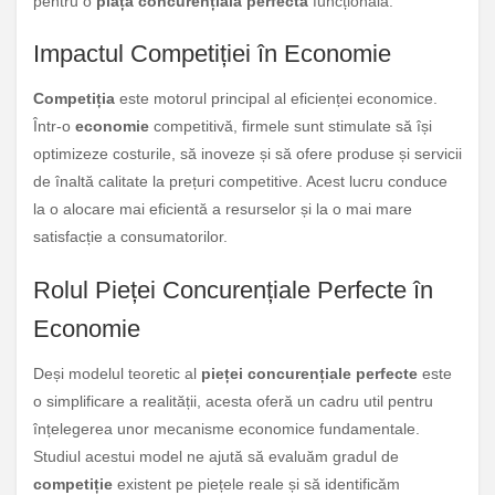
pentru o
piață concurențială perfectă
funcțională.
Impactul Competiției în Economie
Competiția
este motorul principal al eficienței economice.
Într-o
economie
competitivă, firmele sunt stimulate să își
optimizeze costurile, să inoveze și să ofere produse și servicii
de înaltă calitate la prețuri competitive. Acest lucru conduce
la o alocare mai eficientă a resurselor și la o mai mare
satisfacție a consumatorilor.
Rolul Pieței Concurențiale Perfecte în
Economie
Deși modelul teoretic al
pieței concurențiale perfecte
este
o simplificare a realității, acesta oferă un cadru util pentru
înțelegerea unor mecanisme economice fundamentale.
Studiul acestui model ne ajută să evaluăm gradul de
competiție
existent pe piețele reale și să identificăm