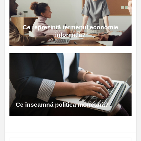
Ce reprezintă termenul economie
informală?
Ce înseamnă politica monetară?