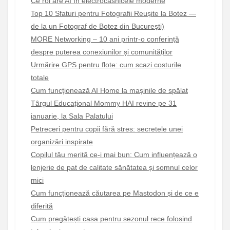
Ce rol are AI în electrocasnicele moderne
Top 10 Sfaturi pentru Fotografii Reușite la Botez —
de la un Fotograf de Botez din București)
MORE Networking – 10 ani printr-o conferință
despre puterea conexiunilor și comunităților
Urmărire GPS pentru flote: cum scazi costurile
totale
Cum funcționează AI Home la mașinile de spălat
Târgul Educațional Mommy HAI revine pe 31
ianuarie, la Sala Palatului
Petreceri pentru copii fără stres: secretele unei
organizări inspirate
Copilul tău merită ce-i mai bun: Cum influențează o
lenjerie de pat de calitate sănătatea și somnul celor
mici
Cum funcționează căutarea pe Mastodon și de ce e
diferită
Cum pregătești casa pentru sezonul rece folosind