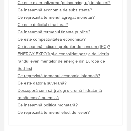
Ce este externalizarea (outsourcing-ul) în afaceri?
Ce înseamnă economia de subzistență?
Ce reprezintă termenul agregat monetar?
Ce este deficitul structural?
Ce înseamnă termenul finanțe publice?
Ce este competitivitatea economică?
Ce înseamnă indicele prețurilor de consum (IPC)?
ENERGY EXPO® și-a consolidat poziția de liderîn
rândul evenimentelor de energie din Europa de
Sud-Est
Ce reprezintă termenul economie informală?
Ce este datoria suverană?
Descoperă cum să-ți alegi o cremă hidratantă
românească autentică
Ce înseamnă politica monetară?
Ce reprezintă termenul efect de levier?