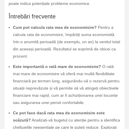
poate indica potențiale probleme economice.
Întrebări frecvente
Cum pot calcula rata mea de economisire?
Pentru a
calcula rata de economisire, împărțiți suma economisită
într-o anumită perioadă (de exemplu, un an) la venitul total
din aceeași perioadă. Rezultatul se exprimă de obicei ca
procent.
Este importantă o rată mare de economisire?
O rată
mai mare de economisire vă oferă mai multă flexibilitate
financiară pe termen lung, asigurându-vă o rezervă pentru
situații neprevăzute și vă permite să vă atingeți obiectivele
financiare mai rapid, cum ar fi achiziționarea unei locuințe
sau asigurarea unei pensii confortabile.
Ce pot face dacă rata mea de economisire este
scăzută?
Analizați-vă bugetul cu atenție pentru a identifica
cheltuielile neesențiale pe care le puteți reduce. Explorați