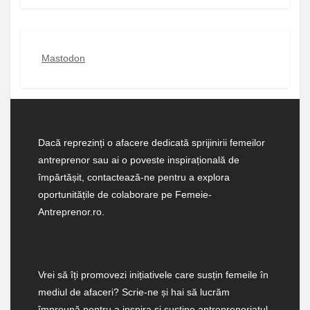
Mastodon
Dacă reprezinți o afacere dedicată sprijinirii femeilor
antreprenor sau ai o poveste inspirațională de
împărtășit, contactează-ne pentru a explora
oportunitățile de colaborare pe Femeie-
Antreprenor.ro.
Vrei să îți promovezi inițiativele care susțin femeile în
mediul de afaceri? Scrie-ne și hai să lucrăm
împreună pentru a inspira și susține antreprenoriatul