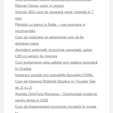
Răzvan Oprea, actor și regizor
Articole SEO care se clasează rapid: metoda în 7
pași
Plimbări cu barca în Delta – rute populare și
recomandări
Cum să redactezi un advertorial care să fie
distribuit masiv
Aprindere automată, economie garantată: aplice
LED cu senzor de mișcare
Cum prelungești viața saltelei prin spălare periodică
în Oradea
Integrare socială prin activitățile Asociației CONIL
Cum să Integrezi Brățările Elastice în Ținutele Tale
de Zi cu Zi
Agentie OnlyFans Romania – Oportunitati moderne
pentru femei in 2025
Cum să implementezi economia circulară în școala
ta