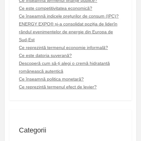
Ce înseamnă termenul finanțe publice?
Ce este competitivitatea economică?
Ce înseamnă indicele prețurilor de consum (IPC)?
ENERGY EXPO® și-a consolidat poziția de liderîn
rândul evenimentelor de energie din Europa de
Sud-Est
Ce reprezintă termenul economie informală?
Ce este datoria suverană?
Descoperă cum să-ți alegi o cremă hidratantă
românească autentică
Ce înseamnă politica monetară?
Ce reprezintă termenul efect de levier?
Categorii