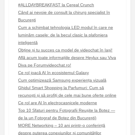
#ALLDAYBREAKFAST la Cereal Crunch
Când ai nevoie de consult la chirurg specialist în
București
Cum a schimbat tehnologia LED modul în care ne
luminăm casele: de la becul clasic la plafoniera
inteligentă
Obține și tu succes ca model de videochat în Iași!
Află acum toate informațiile despre Heylux sau Viva
Diva pe Forumvideochat.ro!
Ce rol joacă AI în ecosistemul Galaxy
Cum optimizează Samsung experiența vizuală
Ghidul Smart Shopping la Parfumuri: Cum să
recunoști și să profiți de cele mai bune oferte online
Ce rol are AI în electrocasnicele moderne
Top 10 Sfaturi pentru Fotografii Reușite la Botez —
de la un Fotograf de Botez din București)
MORE Networking – 10 ani printr-o conferință
despre puterea conexiunilor și comunităților