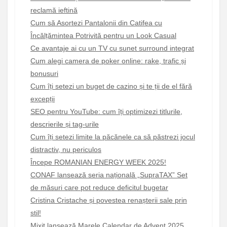
reclamă ieftină
Cum să Asortezi Pantalonii din Catifea cu
Încălțămintea Potrivită pentru un Look Casual
Ce avantaje ai cu un TV cu sunet surround integrat
Cum alegi camera de poker online: rake, trafic și
bonusuri
Cum îți setezi un buget de cazino și te ții de el fără
excepții
SEO pentru YouTube: cum îți optimizezi titlurile,
descrierile și tag-urile
Cum îți setezi limite la păcănele ca să păstrezi jocul
distractiv, nu periculos
Începe ROMANIAN ENERGY WEEK 2025!
CONAF lansează seria națională „SupraTAX” Set
de măsuri care pot reduce deficitul bugetar
Cristina Cristache și povestea renașterii sale prin
stil!
Mixit lansează Marele Calendar de Advent 2025