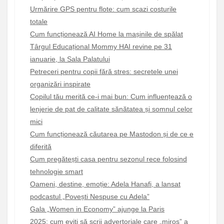
Urmărire GPS pentru flote: cum scazi costurile
totale
Cum funcționează AI Home la mașinile de spălat
Târgul Educațional Mommy HAI revine pe 31
ianuarie, la Sala Palatului
Petreceri pentru copii fără stres: secretele unei
organizări inspirate
Copilul tău merită ce-i mai bun: Cum influențează o
lenjerie de pat de calitate sănătatea și somnul celor
mici
Cum funcționează căutarea pe Mastodon și de ce e
diferită
Cum pregătești casa pentru sezonul rece folosind
tehnologie smart
Oameni, destine, emoție: Adela Hanafi, a lansat
podcastul „Povești Nespuse cu Adela”
Gala „Women in Economy” ajunge la Paris
2025: cum eviți să scrii advertoriale care „miros” a