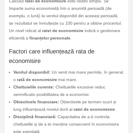
Calculul
ratei de economisire
este relativ simplu. Se
împarte suma economisită într-o anumită perioadă (de
exemplu, o lună) la venitul disponibil din aceeași perioadă,
iar rezultatul se înmulțește cu 100 pentru a obține procentul.
Un nivel ridicat al
ratei de economisire
indică o gestionare
eficientă a
finanțelor personale
.
Factori care influențează rata de
economisire
Venitul disponibil:
Un venit mai mare permite, în general,
o
rată de economisire
mai mare.
Cheltuielile curente:
Cheltuielile excesive reduc
semnificativ posibilitatea de a economisi.
Obiectivele financiare:
Obiectivele pe termen scurt și
lung influențează nivelul dorit al
ratei de economisire
.
Disciplină financiară:
Capacitatea de a-ți controla
cheltuielile și de a te menține consecvent în economisire
este esențială.