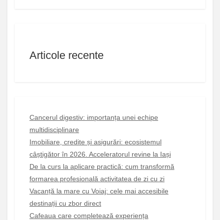
Articole recente
Cancerul digestiv: importanța unei echipe
multidisciplinare
Imobiliare, credite și asigurări: ecosistemul
câștigător în 2026. Acceleratorul revine la Iași
De la curs la aplicare practică: cum transformă
formarea profesională activitatea de zi cu zi
Vacanță la mare cu Voiaj: cele mai accesibile
destinații cu zbor direct
Cafeaua care completează experiența