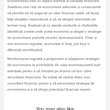
Economisirea este un aspect esențial al sănătății financiare.
Stabilirea unei rate de economisire adecvate și consecventă
vă permite să vă asigurați un viitor financiar stabil, să faceți
față situațiilor neprevăzute și să vă atingeți obiectivele pe
termen lung. Analizați-vă cu atenție veniturile și cheltuielile,
identificați zonele unde puteți economisi și alegeți o strategie
de economisire potrivită nevoilor dumneavoastră. Chiar și
mici economii regulate, acumulate în timp, pot face o
diferență semnificativă.
Monitorizarea regulată a progresului și adaptarea strategiei
de economisire la schimbările din viața dumneavoastră sunt
esențiale pentru a vă menține pe drumul cel bun către
securitatea financiară. Nu ezitați să căutați sfatul unui
consultant financiar pentru a vă personaliza strategia de
economisire și a vă atinge potențialul financiar maxim.
You may also like