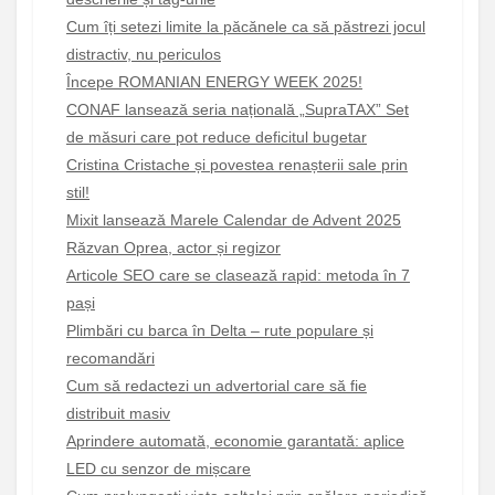
Cum îți setezi limite la păcănele ca să păstrezi jocul
distractiv, nu periculos
Începe ROMANIAN ENERGY WEEK 2025!
CONAF lansează seria națională „SupraTAX” Set
de măsuri care pot reduce deficitul bugetar
Cristina Cristache și povestea renașterii sale prin
stil!
Mixit lansează Marele Calendar de Advent 2025
Răzvan Oprea, actor și regizor
Articole SEO care se clasează rapid: metoda în 7
pași
Plimbări cu barca în Delta – rute populare și
recomandări
Cum să redactezi un advertorial care să fie
distribuit masiv
Aprindere automată, economie garantată: aplice
LED cu senzor de mișcare