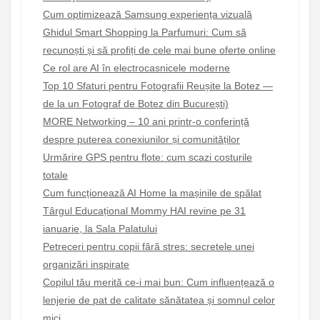
Cum optimizează Samsung experiența vizuală
Ghidul Smart Shopping la Parfumuri: Cum să
recunoști și să profiți de cele mai bune oferte online
Ce rol are AI în electrocasnicele moderne
Top 10 Sfaturi pentru Fotografii Reușite la Botez —
de la un Fotograf de Botez din București)
MORE Networking – 10 ani printr-o conferință
despre puterea conexiunilor și comunităților
Urmărire GPS pentru flote: cum scazi costurile
totale
Cum funcționează AI Home la mașinile de spălat
Târgul Educațional Mommy HAI revine pe 31
ianuarie, la Sala Palatului
Petreceri pentru copii fără stres: secretele unei
organizări inspirate
Copilul tău merită ce-i mai bun: Cum influențează o
lenjerie de pat de calitate sănătatea și somnul celor
mici