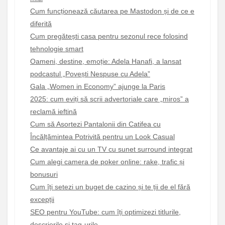
Cum funcționează căutarea pe Mastodon și de ce e
diferită
Cum pregătești casa pentru sezonul rece folosind
tehnologie smart
Oameni, destine, emoție: Adela Hanafi, a lansat
podcastul „Povești Nespuse cu Adela”
Gala „Women in Economy” ajunge la Paris
2025: cum eviți să scrii advertoriale care „miros” a
reclamă ieftină
Cum să Asortezi Pantalonii din Catifea cu
Încălțămintea Potrivită pentru un Look Casual
Ce avantaje ai cu un TV cu sunet surround integrat
Cum alegi camera de poker online: rake, trafic și
bonusuri
Cum îți setezi un buget de cazino și te ții de el fără
excepții
SEO pentru YouTube: cum îți optimizezi titlurile,
descrierile și tag-urile