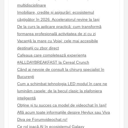
multidisciplinare
Imobiliare, credite și asigurări: ecosistemul
câștigător în 2026. Acceleratorul revine la Iași
De la curs la aplicare practică: cum transformă
formarea profesională activitatea de zi cu zi
Vacanță la mare cu Voiaj: cele mai accesibile
destinații cu zbor direct
Cafeaua care completează experiența
#ALLDAYBREAKFAST la Cereal Crunch
Când ai nevoie de consult la chirurg specialist în
București
Cum a schimbat tehnologia LED modul în care ne
luminăm casele: de la becul clasic la plafoniera
inteligentă
Obține și tu succes ca model de videochat în Iași!
Află acum toate informațiile despre Heylux sau Viva
Diva pe Forumvideochat.ro!
Ce rol joacă AI în ecosistemul Galaxy