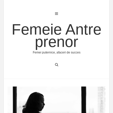
Skip
to
content
Femeie Antre
prenor
Femei puternice, afaceri de succes