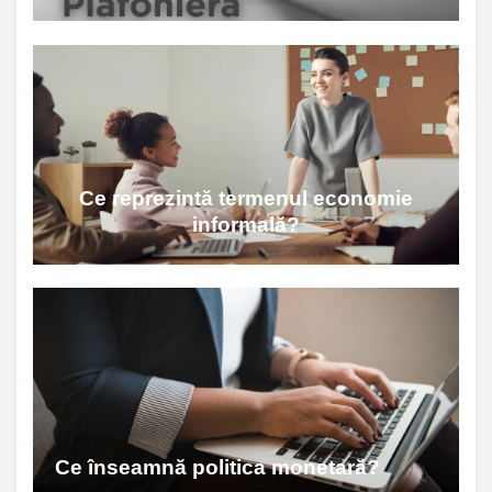
Ce reprezintă termenul economie
informală?
Ce înseamnă politica monetară?