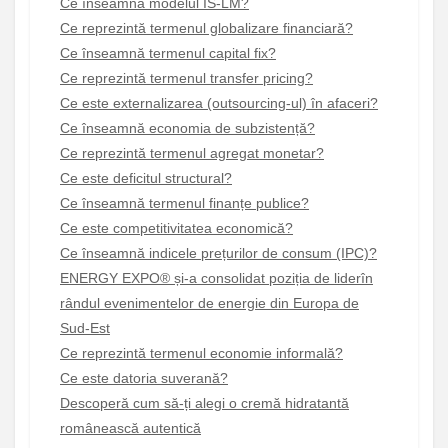
Ce înseamnă modelul IS-LM?
Ce reprezintă termenul globalizare financiară?
Ce înseamnă termenul capital fix?
Ce reprezintă termenul transfer pricing?
Ce este externalizarea (outsourcing-ul) în afaceri?
Ce înseamnă economia de subzistență?
Ce reprezintă termenul agregat monetar?
Ce este deficitul structural?
Ce înseamnă termenul finanțe publice?
Ce este competitivitatea economică?
Ce înseamnă indicele prețurilor de consum (IPC)?
ENERGY EXPO® și-a consolidat poziția de liderîn
rândul evenimentelor de energie din Europa de
Sud-Est
Ce reprezintă termenul economie informală?
Ce este datoria suverană?
Descoperă cum să-ți alegi o cremă hidratantă
românească autentică