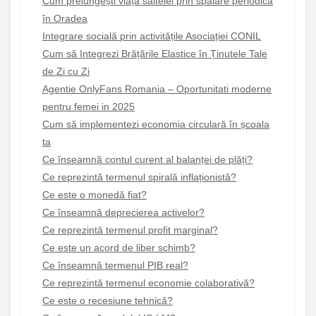
Cum prelungești viața saltelei prin spălare periodică
în Oradea
Integrare socială prin activitățile Asociației CONIL
Cum să Integrezi Brățările Elastice în Ținutele Tale
de Zi cu Zi
Agentie OnlyFans Romania – Oportunitati moderne
pentru femei in 2025
Cum să implementezi economia circulară în școala
ta
Ce înseamnă contul curent al balanței de plăți?
Ce reprezintă termenul spirală inflaționistă?
Ce este o monedă fiat?
Ce înseamnă deprecierea activelor?
Ce reprezintă termenul profit marginal?
Ce este un acord de liber schimb?
Ce înseamnă termenul PIB real?
Ce reprezintă termenul economie colaborativă?
Ce este o recesiune tehnică?