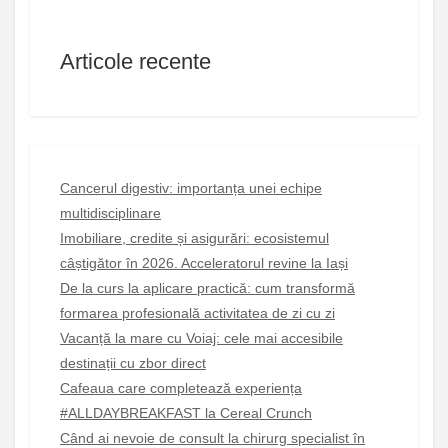
Articole recente
Cancerul digestiv: importanța unei echipe
multidisciplinare
Imobiliare, credite și asigurări: ecosistemul
câștigător în 2026. Acceleratorul revine la Iași
De la curs la aplicare practică: cum transformă
formarea profesională activitatea de zi cu zi
Vacanță la mare cu Voiaj: cele mai accesibile
destinații cu zbor direct
Cafeaua care completează experiența
#ALLDAYBREAKFAST la Cereal Crunch
Când ai nevoie de consult la chirurg specialist în