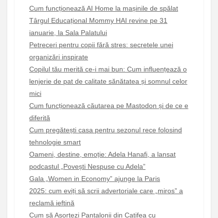
Cum funcționează AI Home la mașinile de spălat
Târgul Educațional Mommy HAI revine pe 31
ianuarie, la Sala Palatului
Petreceri pentru copii fără stres: secretele unei
organizări inspirate
Copilul tău merită ce-i mai bun: Cum influențează o
lenjerie de pat de calitate sănătatea și somnul celor
mici
Cum funcționează căutarea pe Mastodon și de ce e
diferită
Cum pregătești casa pentru sezonul rece folosind
tehnologie smart
Oameni, destine, emoție: Adela Hanafi, a lansat
podcastul „Povești Nespuse cu Adela”
Gala „Women in Economy” ajunge la Paris
2025: cum eviți să scrii advertoriale care „miros” a
reclamă ieftină
Cum să Asortezi Pantalonii din Catifea cu