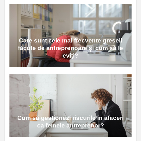
Care sunt cele mai frecvente greșeli
făcute de antreprenoare și cum să le
eviți?
Cum să gestionezi riscurile în afaceri
ca femeie antreprenor?