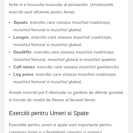
fortei si a tonusului muscular al picioarelor. Urmatoarele
exercitii sunt eficiente pentru femei:
Squats
: exercitiu care vizeaza muschiul cvadriceps,
muschiul femural si muschiul gluteal.
Lunges
: exercitiu care vizeaza muschiul cvadriceps,
muschiul femural si muschiul gluteal.
Deadlifts
: exercitiu care vizeaza muschiul cvadriceps,
muschiul femural, muschiul gluteal si muschiul spatelui.
Calf raises
: exercitiu care vizeaza muschiul gambierului.
Leg press
: exercitiu care vizeaza muschiul cvadriceps,
muschiul femural si muschiul gluteal.
Aceste exercitii pot fi efectuate cu gantere de diferite greutati,
in functie de nivelul de fitness al fiecarei femei.
Exercitii pentru Umeri si Spate
Exercitiile pentru umeri si spate sunt importante pentru
cresterea fortei si a flexibilitatii umerilor si spatelui.