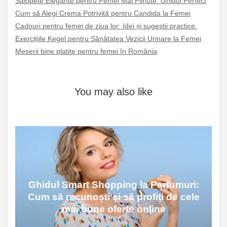
Salopete Elegante pentru Femei Mai Plinute: Ghidul Perfect
Cum să Alegi Crema Potrivită pentru Candida la Femei
Cadouri pentru femei de ziua lor: Idei și sugestii practice.
Exercițiile Kegel pentru Sănătatea Vezicii Urinare la Femei
Meserii bine platite pentru femei în România
You may also like
Ghidul Smart Shopping la Parfumuri:
Cum să recunoști și să profiți de cele
mai bune oferte online