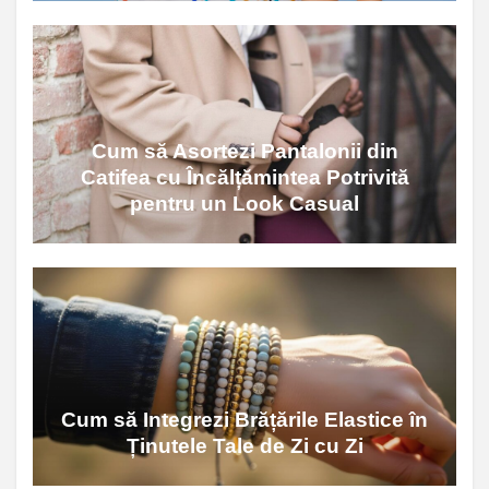
Cum să Asortezi Pantalonii din
Catifea cu Încălțămintea Potrivită
pentru un Look Casual
Cum să Integrezi Brățările Elastice în
Ținutele Tale de Zi cu Zi