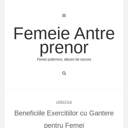
Skip
to
content
Femeie Antre
prenor
Femei puternice, afaceri de succes
LIFESTYLE
Beneficiile Exercitiilor cu Gantere
pentru Femei