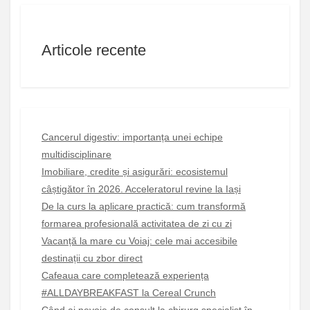
Articole recente
Cancerul digestiv: importanța unei echipe
multidisciplinare
Imobiliare, credite și asigurări: ecosistemul
câștigător în 2026. Acceleratorul revine la Iași
De la curs la aplicare practică: cum transformă
formarea profesională activitatea de zi cu zi
Vacanță la mare cu Voiaj: cele mai accesibile
destinații cu zbor direct
Cafeaua care completează experiența
#ALLDAYBREAKFAST la Cereal Crunch