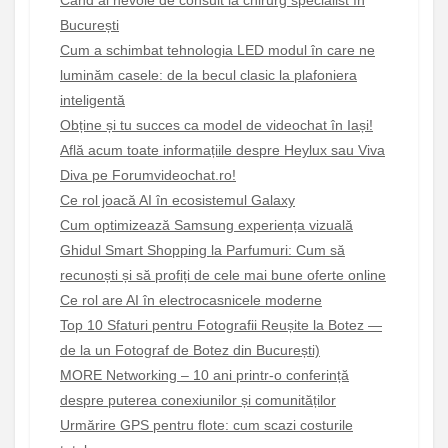
Când ai nevoie de consult la chirurg specialist în
București
Cum a schimbat tehnologia LED modul în care ne
luminăm casele: de la becul clasic la plafoniera
inteligentă
Obține și tu succes ca model de videochat în Iași!
Află acum toate informațiile despre Heylux sau Viva
Diva pe Forumvideochat.ro!
Ce rol joacă AI în ecosistemul Galaxy
Cum optimizează Samsung experiența vizuală
Ghidul Smart Shopping la Parfumuri: Cum să
recunoști și să profiți de cele mai bune oferte online
Ce rol are AI în electrocasnicele moderne
Top 10 Sfaturi pentru Fotografii Reușite la Botez —
de la un Fotograf de Botez din București)
MORE Networking – 10 ani printr-o conferință
despre puterea conexiunilor și comunităților
Urmărire GPS pentru flote: cum scazi costurile