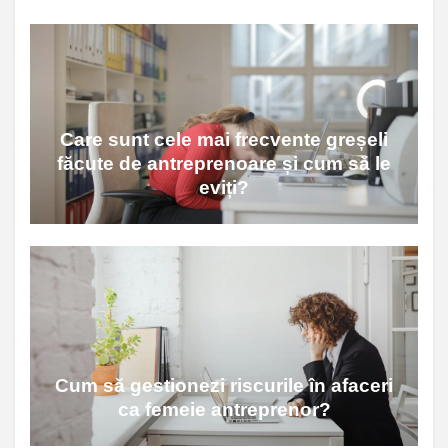
Care sunt cele mai frecvente greșeli
făcute de antreprenoare și cum să le
eviți?
Cum să gestionezi riscurile în afaceri
ca femeie antreprenor?