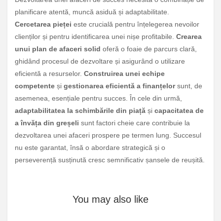
planificare atentă, muncă asiduă și adaptabilitate.
Cercetarea pieței
este crucială pentru înțelegerea nevoilor
clienților și pentru identificarea unei nișe profitabile.
Crearea
unui plan de afaceri solid
oferă o foaie de parcurs clară,
ghidând procesul de dezvoltare și asigurând o utilizare
eficientă a resurselor.
Construirea unei echipe
competente
și
gestionarea eficientă a finanțelor
sunt, de
asemenea, esențiale pentru succes. În cele din urmă,
adaptabilitatea la schimbările din piață
și
capacitatea de
a învăța din greșeli
sunt factori cheie care contribuie la
dezvoltarea unei afaceri prospere pe termen lung. Succesul
nu este garantat, însă o abordare strategică și o
perseverență susținută cresc semnificativ șansele de reușită.
You may also like