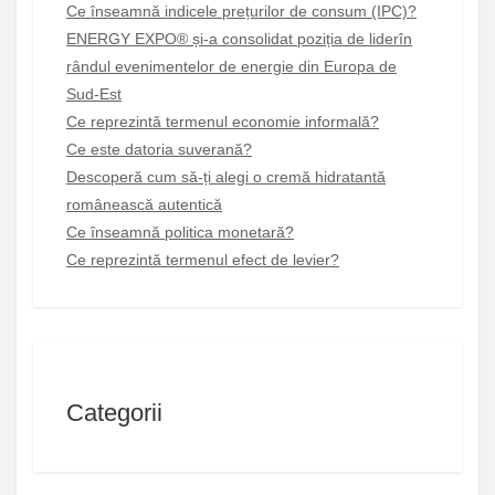
Ce înseamnă indicele prețurilor de consum (IPC)?
ENERGY EXPO® și-a consolidat poziția de liderîn
rândul evenimentelor de energie din Europa de
Sud-Est
Ce reprezintă termenul economie informală?
Ce este datoria suverană?
Descoperă cum să-ți alegi o cremă hidratantă
românească autentică
Ce înseamnă politica monetară?
Ce reprezintă termenul efect de levier?
Categorii