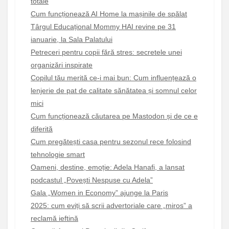
totale
Cum funcționează AI Home la mașinile de spălat
Târgul Educațional Mommy HAI revine pe 31
ianuarie, la Sala Palatului
Petreceri pentru copii fără stres: secretele unei
organizări inspirate
Copilul tău merită ce-i mai bun: Cum influențează o
lenjerie de pat de calitate sănătatea și somnul celor
mici
Cum funcționează căutarea pe Mastodon și de ce e
diferită
Cum pregătești casa pentru sezonul rece folosind
tehnologie smart
Oameni, destine, emoție: Adela Hanafi, a lansat
podcastul „Povești Nespuse cu Adela”
Gala „Women in Economy” ajunge la Paris
2025: cum eviți să scrii advertoriale care „miros” a
reclamă ieftină