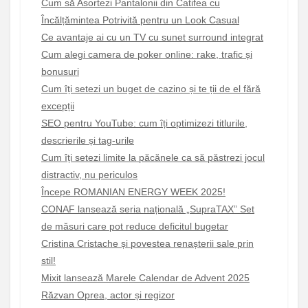
Cum să Asortezi Pantalonii din Catifea cu
Încălțămintea Potrivită pentru un Look Casual
Ce avantaje ai cu un TV cu sunet surround integrat
Cum alegi camera de poker online: rake, trafic și
bonusuri
Cum îți setezi un buget de cazino și te ții de el fără
excepții
SEO pentru YouTube: cum îți optimizezi titlurile,
descrierile și tag-urile
Cum îți setezi limite la păcănele ca să păstrezi jocul
distractiv, nu periculos
Începe ROMANIAN ENERGY WEEK 2025!
CONAF lansează seria națională „SupraTAX” Set
de măsuri care pot reduce deficitul bugetar
Cristina Cristache și povestea renașterii sale prin
stil!
Mixit lansează Marele Calendar de Advent 2025
Răzvan Oprea, actor și regizor