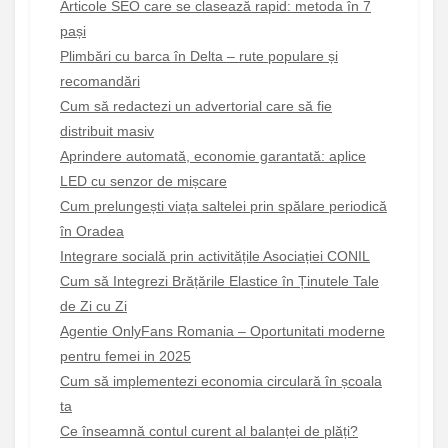
Articole SEO care se clasează rapid: metoda în 7
pași
Plimbări cu barca în Delta – rute populare și
recomandări
Cum să redactezi un advertorial care să fie
distribuit masiv
Aprindere automată, economie garantată: aplice
LED cu senzor de mișcare
Cum prelungești viața saltelei prin spălare periodică
în Oradea
Integrare socială prin activitățile Asociației CONIL
Cum să Integrezi Brățările Elastice în Ținutele Tale
de Zi cu Zi
Agentie OnlyFans Romania – Oportunitati moderne
pentru femei in 2025
Cum să implementezi economia circulară în școala
ta
Ce înseamnă contul curent al balanței de plăți?