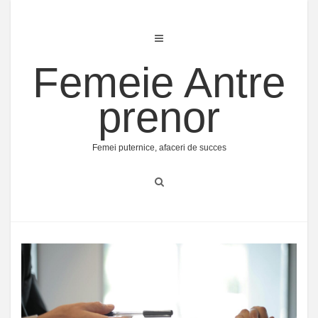
Skip
to
content
Femeie Antre
prenor
Femei puternice, afaceri de succes