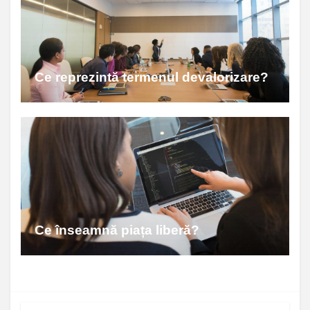
Ce reprezintă termenul devalorizare?
Ce înseamnă piața liberă?