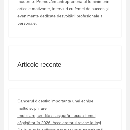
moderne. Promovăm antreprenoriatul feminin prin
articole motivante, interviuri cu femei de succes și
evenimente dedicate dezvoltării profesionale și
personale.
Articole recente
Cancerul digestiv: importanța unei echipe
multidisciplinare
Imobiliare, credite și asigurări: ecosistemul
câștigător în 2026. Acceleratorul revine la Iași