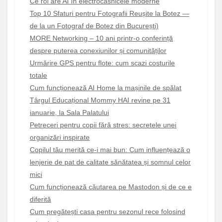
Ce rol are AI în electrocasnicele moderne
Top 10 Sfaturi pentru Fotografii Reușite la Botez —
de la un Fotograf de Botez din București)
MORE Networking – 10 ani printr-o conferință
despre puterea conexiunilor și comunităților
Urmărire GPS pentru flote: cum scazi costurile
totale
Cum funcționează AI Home la mașinile de spălat
Târgul Educațional Mommy HAI revine pe 31
ianuarie, la Sala Palatului
Petreceri pentru copii fără stres: secretele unei
organizări inspirate
Copilul tău merită ce-i mai bun: Cum influențează o
lenjerie de pat de calitate sănătatea și somnul celor
mici
Cum funcționează căutarea pe Mastodon și de ce e
diferită
Cum pregătești casa pentru sezonul rece folosind