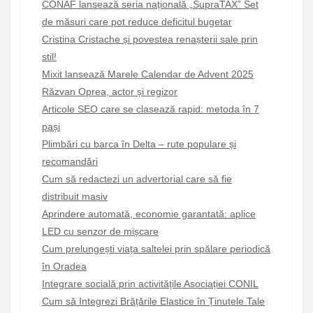
CONAF lansează seria națională „SupraTAX” Set
de măsuri care pot reduce deficitul bugetar
Cristina Cristache și povestea renașterii sale prin
stil!
Mixit lansează Marele Calendar de Advent 2025
Răzvan Oprea, actor și regizor
Articole SEO care se clasează rapid: metoda în 7
pași
Plimbări cu barca în Delta – rute populare și
recomandări
Cum să redactezi un advertorial care să fie
distribuit masiv
Aprindere automată, economie garantată: aplice
LED cu senzor de mișcare
Cum prelungești viața saltelei prin spălare periodică
în Oradea
Integrare socială prin activitățile Asociației CONIL
Cum să Integrezi Brățările Elastice în Ținutele Tale