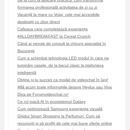
De la curs la aplicare practică: cum transformă
formarea profesională activitatea de zi cu zi
Vacanță la mare cu Voiaj: cele mai accesibile
destinații cu zbor direct
Cafeaua care completează experiența
#ALLDAYBREAKFAST la Cereal Crunch
Când ai nevoie de consult la chirurg specialist în
București
Cum a schimbat tehnologia LED modul în care ne
luminăm casele: de la becul clasic la plafoniera
inteligentă
Obține și tu succes ca model de videochat în Iași!
Află acum toate informațiile despre Heylux sau Viva
Diva pe Forumvideochat.ro!
Ce rol joacă AI în ecosistemul Galaxy
Cum optimizează Samsung experiența vizuală
Ghidul Smart Shopping la Parfumuri: Cum să
recunoști și să profiți de cele mai bune oferte online