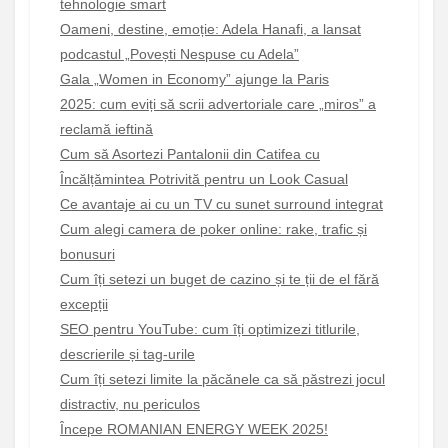
tehnologie smart
Oameni, destine, emoție: Adela Hanafi, a lansat
podcastul „Povești Nespuse cu Adela”
Gala „Women in Economy” ajunge la Paris
2025: cum eviți să scrii advertoriale care „miros” a
reclamă ieftină
Cum să Asortezi Pantalonii din Catifea cu
Încălțămintea Potrivită pentru un Look Casual
Ce avantaje ai cu un TV cu sunet surround integrat
Cum alegi camera de poker online: rake, trafic și
bonusuri
Cum îți setezi un buget de cazino și te ții de el fără
excepții
SEO pentru YouTube: cum îți optimizezi titlurile,
descrierile și tag-urile
Cum îți setezi limite la păcănele ca să păstrezi jocul
distractiv, nu periculos
Începe ROMANIAN ENERGY WEEK 2025!