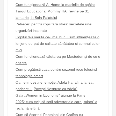
Cum funcționează AI Home la mașinile de spălat
Târgul Educațional Mommy HAI revine pe 31
ianuarie, la Sala Palatului
Petreceri pentru copii fără stres: secretele unei
organizări inspirate
Copilul tău merită ce-i mai bun: Cum influențează o
lenjerie de pat de calitate sănătatea și somnul celor
mici
Cum funcționează căutarea pe Mastodon și de ce e
diferită
Cum pregătești casa pentru sezonul rece folosind
tehnologie smart
Oameni, destine, emoție: Adela Hanafi, a lansat
podcastul „Povești Nespuse cu Adela”
Gala „Women in Economy” ajunge la Paris
2025: cum eviți să scrii advertoriale care „miros” a
reclamă ieftină
Cum să Asortezi Pantalonii din Catifea cu