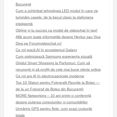
București
Cum a schimbat tehnologia LED modul în care ne
luminăm casele: de la becul clasic la plafoniera
inteligentă
Obține și tu succes ca model de videochat în Iași!
Află acum toate informațiile despre Heylux sau Viva
Diva pe Forumvideochat.ro!
Ce rol joacă AI în ecosistemul Galaxy
Cum optimizează Samsung experiența vizuală
Ghidul Smart Shopping la Parfumuri: Cum să
recunoști și să profiți de cele mai bune oferte online
Ce rol are AI în electrocasnicele moderne
Top 10 Sfaturi pentru Fotografii Reușite la Botez —
de la un Fotograf de Botez din București)
MORE Networking – 10 ani printr-o conferință
despre puterea conexiunilor și comunităților
Urmărire GPS pentru flote: cum scazi costurile
totale