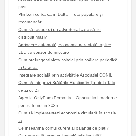
pași
Plimbări cu barca în Delta – rute populare și
recomandări
Cum să redactezi un advertorial care să fie
distribuit masiv
Aprindere automată, economie garantată: aplice
LED cu senzor de mișcare
Cum prelungești viața saltelei prin spălare periodică
în Oradea
Integrare socială prin activitățile Asociației CONIL
Cum să Integrezi Brățările Elastice în Ținutele Tale
de Zi cu Zi
Agentie OnlyFans Romania – Oportunitati moderne
pentru femei in 2025
Cum să implementezi economia circulară în școala
ta
Ce înseamnă contul curent al balanței de plăți?
Ce reprezintă termenul spirală inflaționistă?