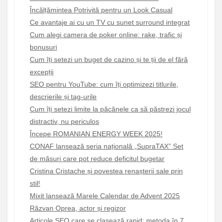
Încălțămintea Potrivită pentru un Look Casual
Ce avantaje ai cu un TV cu sunet surround integrat
Cum alegi camera de poker online: rake, trafic și
bonusuri
Cum îți setezi un buget de cazino și te ții de el fără
excepții
SEO pentru YouTube: cum îți optimizezi titlurile,
descrierile și tag-urile
Cum îți setezi limite la păcănele ca să păstrezi jocul
distractiv, nu periculos
Începe ROMANIAN ENERGY WEEK 2025!
CONAF lansează seria națională „SupraTAX” Set
de măsuri care pot reduce deficitul bugetar
Cristina Cristache și povestea renașterii sale prin
stil!
Mixit lansează Marele Calendar de Advent 2025
Răzvan Oprea, actor și regizor
Articole SEO care se clasează rapid: metoda în 7