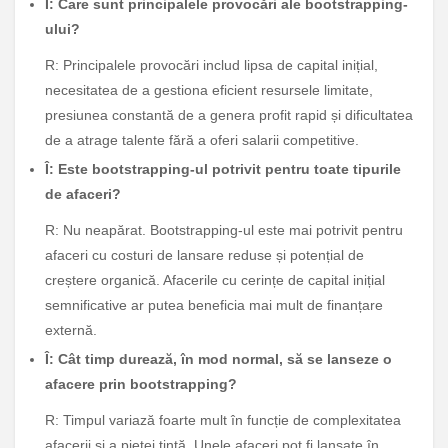
Î: Care sunt principalele provocări ale bootstrapping-
ului?
R: Principalele provocări includ lipsa de capital inițial,
necesitatea de a gestiona eficient resursele limitate,
presiunea constantă de a genera profit rapid și dificultatea
de a atrage talente fără a oferi salarii competitive.
Î: Este bootstrapping-ul potrivit pentru toate tipurile
de afaceri?
R: Nu neapărat. Bootstrapping-ul este mai potrivit pentru
afaceri cu costuri de lansare reduse și potențial de
creștere organică. Afacerile cu cerințe de capital inițial
semnificative ar putea beneficia mai mult de finanțare
externă.
Î: Cât timp durează, în mod normal, să se lanseze o
afacere prin bootstrapping?
R: Timpul variază foarte mult în funcție de complexitatea
afacerii și a pieței țintă. Unele afaceri pot fi lansate în