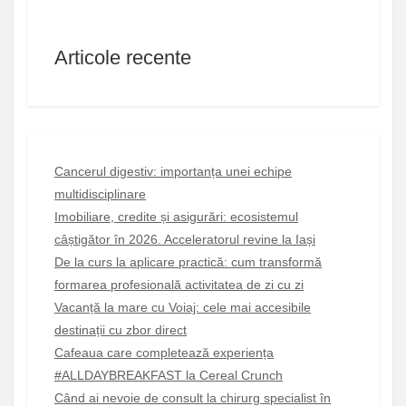
Articole recente
Cancerul digestiv: importanța unei echipe
multidisciplinare
Imobiliare, credite și asigurări: ecosistemul
câștigător în 2026. Acceleratorul revine la Iași
De la curs la aplicare practică: cum transformă
formarea profesională activitatea de zi cu zi
Vacanță la mare cu Voiaj: cele mai accesibile
destinații cu zbor direct
Cafeaua care completează experiența
#ALLDAYBREAKFAST la Cereal Crunch
Când ai nevoie de consult la chirurg specialist în