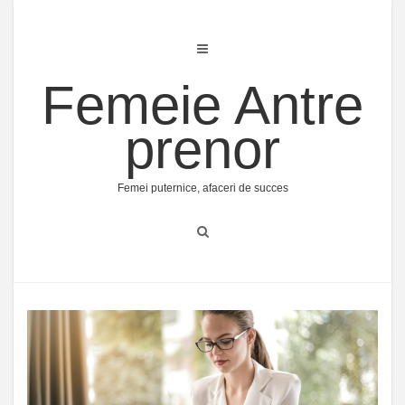
Skip
to
content
Femeie Antre
prenor
Femei puternice, afaceri de succes