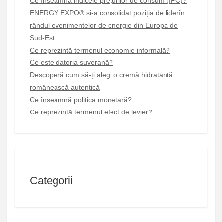
Ce înseamnă indicele prețurilor de consum (IPC)?
ENERGY EXPO® și-a consolidat poziția de liderîn
rândul evenimentelor de energie din Europa de
Sud-Est
Ce reprezintă termenul economie informală?
Ce este datoria suverană?
Descoperă cum să-ți alegi o cremă hidratantă
românească autentică
Ce înseamnă politica monetară?
Ce reprezintă termenul efect de levier?
Categorii