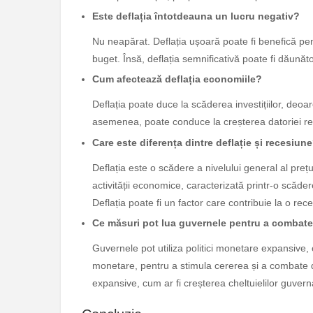
Este deflația întotdeauna un lucru negativ?
Nu neapărat. Deflația ușoară poate fi benefică p
buget. Însă, deflația semnificativă poate fi dăună
Cum afectează deflația economiile?
Deflația poate duce la scăderea investițiilor, deoar
asemenea, poate conduce la creșterea datoriei rea
Care este diferența dintre deflație și recesiun
Deflația este o scădere a nivelului general al preț
activității economice, caracterizată printr-o scăder
Deflația poate fi un factor care contribuie la o re
Ce măsuri pot lua guvernele pentru a combate
Guvernele pot utiliza politici monetare expansive,
monetare, pentru a stimula cererea și a combate d
expansive, cum ar fi creșterea cheltuielilor guve