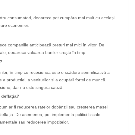
entru consumatori, deoarece pot cumpăra mai mult cu același
toare economiei.
ece companiile anticipează prețuri mai mici în viitor. De
le, deoarece valoarea banilor crește în timp.
e?
urilor, în timp ce recesiunea este o scădere semnificativă a
e a producției, a veniturilor și a ocupării forței de muncă.
cesiune, dar nu este singura cauză.
 deflația?
 cum ar fi reducerea ratelor dobânzii sau creșterea masei
eflația. De asemenea, pot implementa politici fiscale
rnamentale sau reducerea impozitelor.