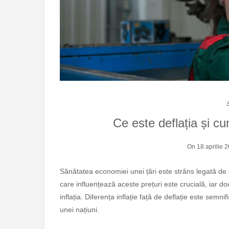
Ce este deflația și cu
On 18 aprilie 
Sănătatea economiei unei țări este strâns legată de stabilitatea prețurilor. Înțelegerea mecanismelor economice
care influențează aceste prețuri este crucială, iar 
inflația. Diferența inflație față de deflație este semn
unei națiuni.