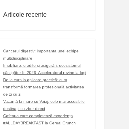
Articole recente
Cancerul digestiv: importanța unei echipe
multidisciplinare
Imobiliare, credite și asigurări: ecosistemul
câștigător în 2026. Acceleratorul revine la Iași
De la curs la aplicare practică: cum
transformă formarea profesională activitatea
de zi cu zi
Vacanță la mare cu Voiaj: cele mai accesibile
destinații cu zbor direct
Cafeaua care completează experiența
#ALLDAYBREAKFAST la Cereal Crunch