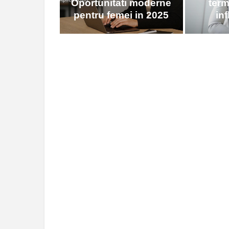
Oportunitati moderne
term
pentru femei in 2025
inf