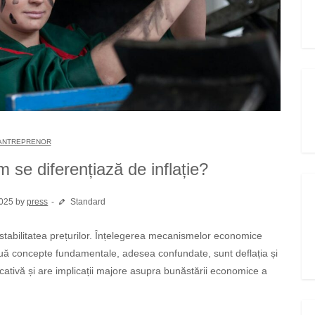
ANTREPRENOR
m se diferențiază de inflație?
2025 by
press
Standard
două concepte fundamentale, adesea confundate, sunt deflația și
ificativă și are implicații majore asupra bunăstării economice a