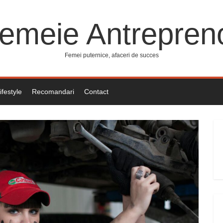
emeie Antrepren
Femei puternice, afaceri de succes
ifestyle
Recomandari
Contact