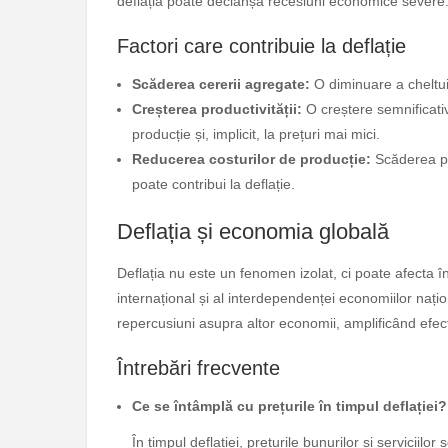
deflația poate declanșa recesiuni economice severe
Factori care contribuie la deflație
Scăderea cererii agregate:
O diminuare a cheltuiel
Creșterea productivității:
O creștere semnificativ
producție și, implicit, la prețuri mai mici.
Reducerea costurilor de producție:
Scăderea pre
poate contribui la deflație.
Deflația și economia globală
Deflația nu este un fenomen izolat, ci poate afecta 
internațional și al interdependenței economiilor naț
repercusiuni asupra altor economii, amplificând efect
Întrebări frecvente
Ce se întâmplă cu prețurile în timpul deflației?
În timpul deflației, prețurile bunurilor și serviciilo