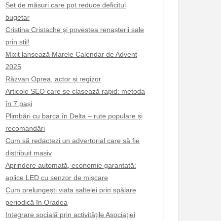
Set de măsuri care pot reduce deficitul
bugetar
Cristina Cristache și povestea renașterii sale
prin stil!
Mixit lansează Marele Calendar de Advent
2025
Răzvan Oprea, actor și regizor
Articole SEO care se clasează rapid: metoda
în 7 pași
Plimbări cu barca în Delta – rute populare și
recomandări
Cum să redactezi un advertorial care să fie
distribuit masiv
Aprindere automată, economie garantată:
aplice LED cu senzor de mișcare
Cum prelungești viața saltelei prin spălare
periodică în Oradea
Integrare socială prin activitățile Asociației