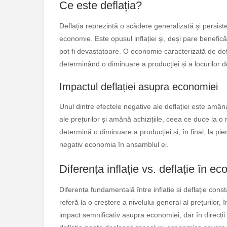
Ce este deflația?
Deflația reprezintă o scădere generalizată și persistent
economie. Este opusul inflației și, deși pare benefic
pot fi devastatoare. O economie caracterizată de def
determinând o diminuare a producției și a locurilor 
Impactul deflației asupra economiei
Unul dintre efectele negative ale deflației este amâ
ale prețurilor și amână achizițiile, ceea ce duce la o 
determină o diminuare a producției și, în final, la p
negativ economia în ansamblul ei.
Diferența inflație vs. deflație în e
Diferența fundamentală între inflație și deflație constă
referă la o creștere a nivelului general al prețurilo
impact semnificativ asupra economiei, dar în direcți