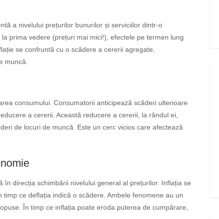
ă a nivelului prețurilor bunurilor și serviciilor dintr-o
ă la prima vedere (prețuri mai mici!), efectele pe termen lung
lație se confruntă cu o scădere a cererii agregate,
de muncă.
narea consumului. Consumatorii anticipează scăderi ulterioare
reducere a cererii. Această reducere a cererii, la rândul ei,
ierderi de locuri de muncă. Este un cerc vicios care afectează
conomie
 în direcția schimbării nivelului general al prețurilor. Inflația se
r, în timp ce deflația indică o scădere. Ambele fenomene au un
i opuse. În timp ce inflația poate eroda puterea de cumpărare,