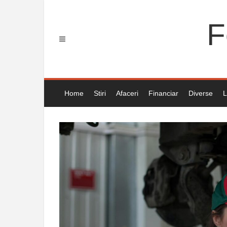
Skip
to
F
content
Home
Stiri
Afaceri
Financiar
Diverse
L