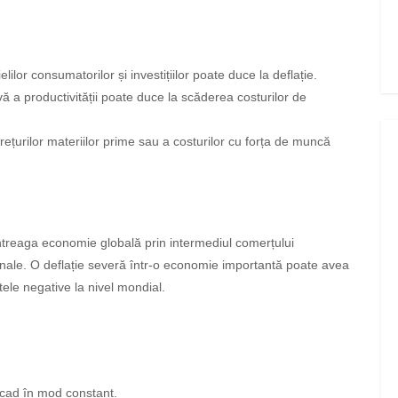
.
ilor consumatorilor și investițiilor poate duce la deflație.
ă a productivității poate duce la scăderea costurilor de
țurilor materiilor prime sau a costurilor cu forța de muncă
întreaga economie globală prin intermediul comerțului
ionale. O deflație severă într-o economie importantă poate avea
ele negative la nivel mondial.
r scad în mod constant.