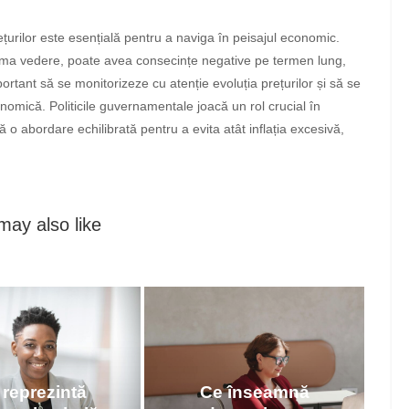
rețurilor este esențială pentru a naviga în peisajul economic.
rima vedere, poate avea consecințe negative pe termen lung,
ortant să se monitorizeze cu atenție evoluția prețurilor și să se
nomică. Politicile guvernamentale joacă un rol crucial în
o abordare echilibrată pentru a evita atât inflația excesivă,
may also like
 reprezintă
Ce înseamnă