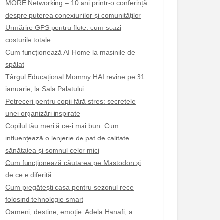
MORE Networking – 10 ani printr-o conferință
despre puterea conexiunilor și comunităților
Urmărire GPS pentru flote: cum scazi
costurile totale
Cum funcționează AI Home la mașinile de
spălat
Târgul Educațional Mommy HAI revine pe 31
ianuarie, la Sala Palatului
Petreceri pentru copii fără stres: secretele
unei organizări inspirate
Copilul tău merită ce-i mai bun: Cum
influențează o lenjerie de pat de calitate
sănătatea și somnul celor mici
Cum funcționează căutarea pe Mastodon și
de ce e diferită
Cum pregătești casa pentru sezonul rece
folosind tehnologie smart
Oameni, destine, emoție: Adela Hanafi, a