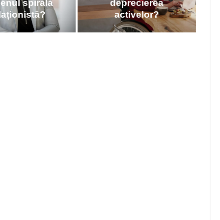
enul spirală
deprecierea
laționistă?
activelor?