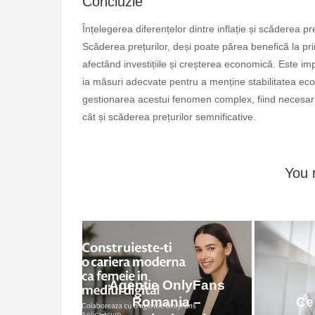
Concluzie
Înțelegerea diferențelor dintre inflație și scăderea p
Scăderea prețurilor, deși poate părea benefică la p
afectând investițiile și creșterea economică. Este imp
ia măsuri adecvate pentru a menține stabilitatea eco
gestionarea acestui fenomen complex, fiind necesară 
cât și scăderea prețurilor semnificative.
You 
Agentie OnlyFans
Romania –
Ce