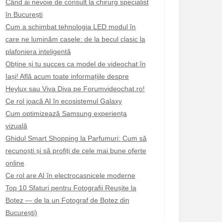
Când ai nevoie de consult la chirurg specialist
în București
Cum a schimbat tehnologia LED modul în
care ne luminăm casele: de la becul clasic la
plafoniera inteligentă
Obține și tu succes ca model de videochat în
Iași! Află acum toate informațiile despre
Heylux sau Viva Diva pe Forumvideochat.ro!
Ce rol joacă AI în ecosistemul Galaxy
Cum optimizează Samsung experiența
vizuală
Ghidul Smart Shopping la Parfumuri: Cum să
recunoști și să profiți de cele mai bune oferte
online
Ce rol are AI în electrocasnicele moderne
Top 10 Sfaturi pentru Fotografii Reușite la
Botez — de la un Fotograf de Botez din
București)