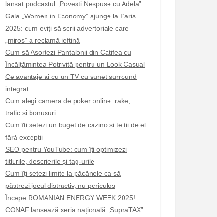
lansat podcastul „Povești Nespuse cu Adela”
Gala „Women in Economy” ajunge la Paris
2025: cum eviți să scrii advertoriale care
„miros” a reclamă ieftină
Cum să Asortezi Pantalonii din Catifea cu
Încălțămintea Potrivită pentru un Look Casual
Ce avantaje ai cu un TV cu sunet surround
integrat
Cum alegi camera de poker online: rake,
trafic și bonusuri
Cum îți setezi un buget de cazino și te ții de el
fără excepții
SEO pentru YouTube: cum îți optimizezi
titlurile, descrierile și tag-urile
Cum îți setezi limite la păcănele ca să
păstrezi jocul distractiv, nu periculos
Începe ROMANIAN ENERGY WEEK 2025!
CONAF lansează seria națională „SupraTAX”