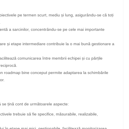
iectivele pe termen scurt, mediu și lung, asigurându-se că toți
.
cientă a sarcinilor, concentrându-se pe cele mai importante
are și etape intermediare contribuie la o mai bună gestionare a
cilitează comunicarea între membrii echipei și cu părțile
reciprocă.
un roadmap bine conceput permite adaptarea la schimbările
or.
ă se țină cont de următoarele aspecte:
tivele trebuie să fie specifice, măsurabile, realizabile,
ui în etape mai mici, gestionabile, facilitează monitorizarea