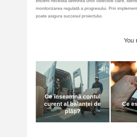
eficient necesită definirea unor obiective clare, iden
monitorizarea regulată a progresului. Prin implementa
poate asigura succesul proiectului.
You 
Ce înseamnă contul
curent al balanței de
Ce e
plăți?