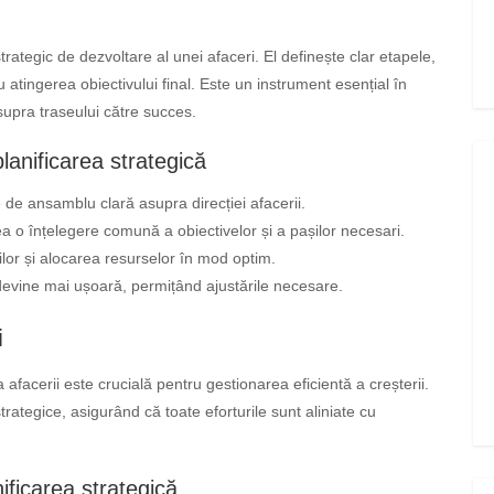
ategic de dezvoltare al unei afaceri. El definește clar etapele,
 atingerea obiectivului final. Este un instrument esențial în
asupra traseului către succes.
planificarea strategică
e ansamblu clară asupra direcției afacerii.
a o înțelegere comună a obiectivelor și a pașilor necesari.
ilor și alocarea resurselor în mod optim.
evine mai ușoară, permițând ajustările necesare.
i
afacerii este crucială pentru gestionarea eficientă a creșterii.
trategice, asigurând că toate eforturile sunt aliniate cu
ficarea strategică