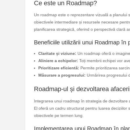
Ce este un Roadmap?
Un roadmap este o reprezentare vizuală a planului str
obiectivele intermediare și resursele necesare pentru
planificarea strategică, oferind o perspectivă clară 
Beneficiile utilizării unui Roadmap în 
Claritate și viziune:
Un roadmap oferă o imagine d
Aliniere a echipelor:
Toți membrii echipei vor ave
Prioritizare eficientă:
Permite prioritizarea sarcin
Măsurare a progresului:
Urmărirea progresului d
Roadmap-ul și dezvoltarea afaceri
Integrarea unui roadmap în strategia de dezvoltare a 
El oferă un cadru structurat pentru luarea deciziilor s
obiectivele pe termen lung.
Implementarea unui Roadmap în plani