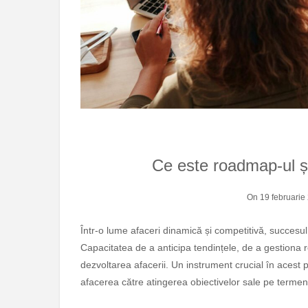
Ce este roadmap-ul și
On 19 februarie
Într-o lume afaceri dinamică și competitivă, succesul depinde în mare măsură de planificarea strategică riguroasă.
Capacitatea de a anticipa tendințele, de a gestiona re
dezvoltarea afacerii. Un instrument crucial în acest
afacerea către atingerea obiectivelor sale pe termen