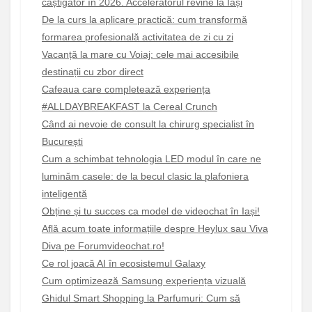
câștigător în 2026. Acceleratorul revine la Iași
De la curs la aplicare practică: cum transformă
formarea profesională activitatea de zi cu zi
Vacanță la mare cu Voiaj: cele mai accesibile
destinații cu zbor direct
Cafeaua care completează experiența
#ALLDAYBREAKFAST la Cereal Crunch
Când ai nevoie de consult la chirurg specialist în
București
Cum a schimbat tehnologia LED modul în care ne
luminăm casele: de la becul clasic la plafoniera
inteligentă
Obține și tu succes ca model de videochat în Iași!
Află acum toate informațiile despre Heylux sau Viva
Diva pe Forumvideochat.ro!
Ce rol joacă AI în ecosistemul Galaxy
Cum optimizează Samsung experiența vizuală
Ghidul Smart Shopping la Parfumuri: Cum să