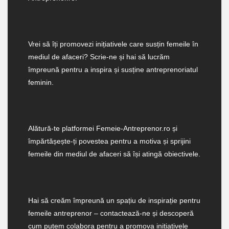
Vrei să îți promovezi inițiativele care susțin femeile în
mediul de afaceri? Scrie-ne și hai să lucrăm
împreună pentru a inspira și susține antreprenoriatul
feminin.
Alătură-te platformei Femeie-Antreprenor.ro și
împărtășește-ți povestea pentru a motiva și sprijini
femeile din mediul de afaceri să își atingă obiectivele.
Hai să creăm împreună un spațiu de inspirație pentru
femeile antreprenor – contactează-ne și descoperă
cum putem colabora pentru a promova inițiativele