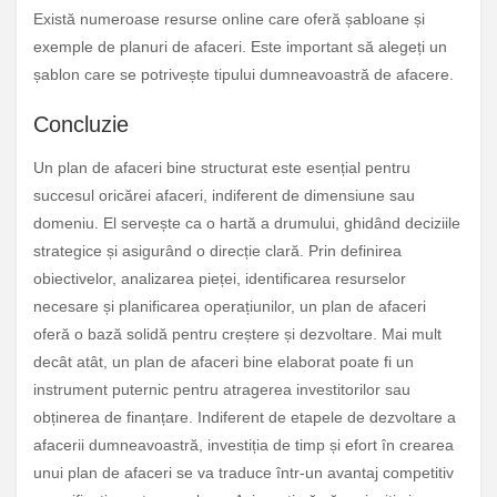
Există numeroase resurse online care oferă șabloane și
exemple de planuri de afaceri. Este important să alegeți un
șablon care se potrivește tipului dumneavoastră de afacere.
Concluzie
Un plan de afaceri bine structurat este esențial pentru
succesul oricărei afaceri, indiferent de dimensiune sau
domeniu. El servește ca o hartă a drumului, ghidând deciziile
strategice și asigurând o direcție clară. Prin definirea
obiectivelor, analizarea pieței, identificarea resurselor
necesare și planificarea operațiunilor, un plan de afaceri
oferă o bază solidă pentru creștere și dezvoltare. Mai mult
decât atât, un plan de afaceri bine elaborat poate fi un
instrument puternic pentru atragerea investitorilor sau
obținerea de finanțare. Indiferent de etapele de dezvoltare a
afacerii dumneavoastră, investiția de timp și efort în crearea
unui plan de afaceri se va traduce într-un avantaj competitiv