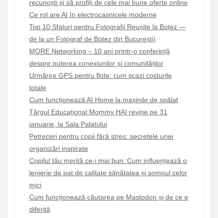
recunoști și să profiți de cele mai bune oferte online
Ce rol are AI în electrocasnicele moderne
Top 10 Sfaturi pentru Fotografii Reușite la Botez —
de la un Fotograf de Botez din București)
MORE Networking – 10 ani printr-o conferință
despre puterea conexiunilor și comunităților
Urmărire GPS pentru flote: cum scazi costurile
totale
Cum funcționează AI Home la mașinile de spălat
Târgul Educațional Mommy HAI revine pe 31
ianuarie, la Sala Palatului
Petreceri pentru copii fără stres: secretele unei
organizări inspirate
Copilul tău merită ce-i mai bun: Cum influențează o
lenjerie de pat de calitate sănătatea și somnul celor
mici
Cum funcționează căutarea pe Mastodon și de ce e
diferită