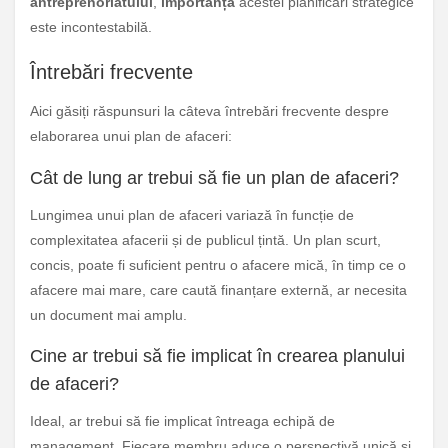
antreprenoriatului
,
importanța
acestei planificări strategice
este incontestabilă.
Întrebări frecvente
Aici găsiți răspunsuri la câteva întrebări frecvente despre
elaborarea unui plan de afaceri:
Cât de lung ar trebui să fie un plan de afaceri?
Lungimea unui plan de afaceri variază în funcție de
complexitatea afacerii și de publicul țintă. Un plan scurt,
concis, poate fi suficient pentru o afacere mică, în timp ce o
afacere mai mare, care caută finanțare externă, ar necesita
un document mai amplu.
Cine ar trebui să fie implicat în crearea planului
de afaceri?
Ideal, ar trebui să fie implicat întreaga echipă de
management. Fiecare membru aduce o perspectivă unică și