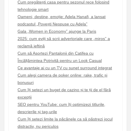
Cum pregătești casa pentru sezonul rece folosind
tehnologie smart
Oameni, destine, emoție: Adela Hanafi, a lansat
podcastul „Povești Nespuse cu Adela”
Gala „Women in Economy” ajunge la Paris
2025: cum eviți să scrii advertoriale care „miros” a
reclamă ieftină
Cum să Asortezi Pantalonii din Catifea cu
Încălțămintea Potrivită pentru un Look Casual
Ce avantaje ai cu un TV cu sunet surround integrat
Cum alegi camera de poker online: rake, trafic și
bonusuri
Cum îți setezi un buget de cazino și te ții de el fără
excepții
SEO pentru YouTube: cum îți optimizezi titlurile,
descrierile și tag-urile
Cum îți setezi limite la păcănele ca să păstrezi jocul
distractiv, nu periculos