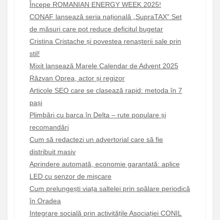
Începe ROMANIAN ENERGY WEEK 2025!
CONAF lansează seria națională „SupraTAX” Set
de măsuri care pot reduce deficitul bugetar
Cristina Cristache și povestea renașterii sale prin
stil!
Mixit lansează Marele Calendar de Advent 2025
Răzvan Oprea, actor și regizor
Articole SEO care se clasează rapid: metoda în 7
pași
Plimbări cu barca în Delta – rute populare și
recomandări
Cum să redactezi un advertorial care să fie
distribuit masiv
Aprindere automată, economie garantată: aplice
LED cu senzor de mișcare
Cum prelungești viața saltelei prin spălare periodică
în Oradea
Integrare socială prin activitățile Asociației CONIL