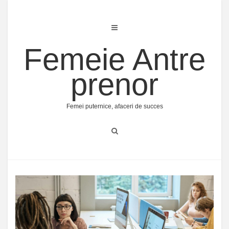
Skip
to
content
Femeie Antre
prenor
Femei puternice, afaceri de succes