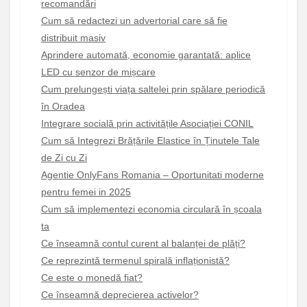
recomandări
Cum să redactezi un advertorial care să fie
distribuit masiv
Aprindere automată, economie garantată: aplice
LED cu senzor de mișcare
Cum prelungești viața saltelei prin spălare periodică
în Oradea
Integrare socială prin activitățile Asociației CONIL
Cum să Integrezi Brățările Elastice în Ținutele Tale
de Zi cu Zi
Agentie OnlyFans Romania – Oportunitati moderne
pentru femei in 2025
Cum să implementezi economia circulară în școala
ta
Ce înseamnă contul curent al balanței de plăți?
Ce reprezintă termenul spirală inflaționistă?
Ce este o monedă fiat?
Ce înseamnă deprecierea activelor?