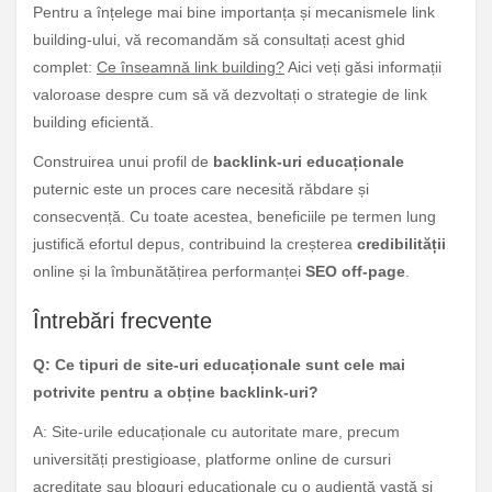
Pentru a înțelege mai bine importanța și mecanismele link
building-ului, vă recomandăm să consultați acest ghid
complet:
Ce înseamnă link building?
Aici veți găsi informații
valoroase despre cum să vă dezvoltați o strategie de link
building eficientă.
Construirea unui profil de
backlink-uri educaționale
puternic este un proces care necesită răbdare și
consecvență. Cu toate acestea, beneficiile pe termen lung
justifică efortul depus, contribuind la creșterea
credibilității
online și la îmbunătățirea performanței
SEO off-page
.
Întrebări frecvente
Q: Ce tipuri de site-uri educaționale sunt cele mai
potrivite pentru a obține backlink-uri?
A: Site-urile educaționale cu autoritate mare, precum
universități prestigioase, platforme online de cursuri
acreditate sau bloguri educaționale cu o audiență vastă și