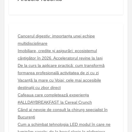
Cancerul digestiv: importanța unei echipe
multidisciplinare
Imobiliare, credite și asigurări: ecosistemul
câștigător în 2026. Acceleratorul revine la Iași
De la curs la aplicare practică: cum transformă
formarea profesională activitatea de zi cu zi
Vacanță la mare cu Voiaj: cele mai accesibile
destinații cu zbor direct
Cafeaua care completează experiența
#ALLDAYBREAKFAST la Cereal Crunch
Când ai nevoie de consult la chirurg specialist în
București
Cum a schimbat tehnologia LED modul în care ne
luminăm casele: de la becul clasic la plafoniera