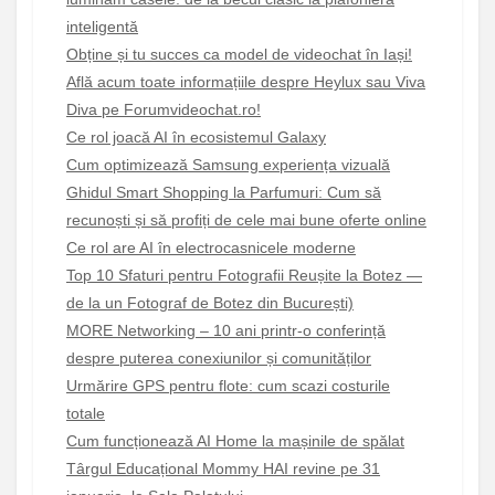
inteligentă
Obține și tu succes ca model de videochat în Iași!
Află acum toate informațiile despre Heylux sau Viva
Diva pe Forumvideochat.ro!
Ce rol joacă AI în ecosistemul Galaxy
Cum optimizează Samsung experiența vizuală
Ghidul Smart Shopping la Parfumuri: Cum să
recunoști și să profiți de cele mai bune oferte online
Ce rol are AI în electrocasnicele moderne
Top 10 Sfaturi pentru Fotografii Reușite la Botez —
de la un Fotograf de Botez din București)
MORE Networking – 10 ani printr-o conferință
despre puterea conexiunilor și comunităților
Urmărire GPS pentru flote: cum scazi costurile
totale
Cum funcționează AI Home la mașinile de spălat
Târgul Educațional Mommy HAI revine pe 31