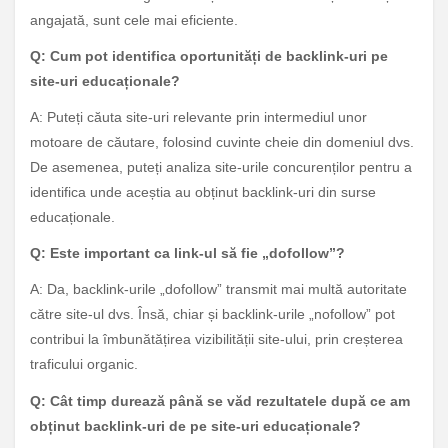
angajată, sunt cele mai eficiente.
Q: Cum pot identifica oportunități de backlink-uri pe
site-uri educaționale?
A: Puteți căuta site-uri relevante prin intermediul unor
motoare de căutare, folosind cuvinte cheie din domeniul dvs.
De asemenea, puteți analiza site-urile concurenților pentru a
identifica unde aceștia au obținut backlink-uri din surse
educaționale.
Q: Este important ca link-ul să fie „dofollow”?
A: Da, backlink-urile „dofollow” transmit mai multă autoritate
către site-ul dvs. Însă, chiar și backlink-urile „nofollow” pot
contribui la îmbunătățirea vizibilității site-ului, prin creșterea
traficului organic.
Q: Cât timp durează până se văd rezultatele după ce am
obținut backlink-uri de pe site-uri educaționale?