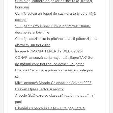
Cum alegi camera de poker online: rake, trafic și
bonusuri
Cum îți setezi un buget de cazino și te ții de el fără
excepții
SEO pentru YouTube: cum îți optimizezi titlurile,
descrierile și tag-urile
Cum îți setezi limite la păcănele ca să păstrezi jocul
distractiv, nu periculos
Începe ROMANIAN ENERGY WEEK 2025!
CONAF lansează seria națională „SupraTAX” Set
de măsuri care pot reduce deficitul bugetar
Cristina Cristache și povestea renașterii sale prin
stil!
Mixit lansează Marele Calendar de Advent 2025
Răzvan Oprea, actor și regizor
Articole SEO care se clasează rapid: metoda în 7
pași
Plimbări cu barca în Delta – rute populare și