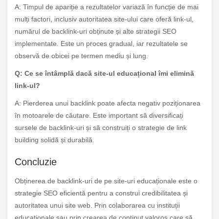
A: Timpul de apariție a rezultatelor variază în funcție de mai
mulți factori, inclusiv autoritatea site-ului care oferă link-ul,
numărul de backlink-uri obținute și alte strategii SEO
implementate. Este un proces gradual, iar rezultatele se
observă de obicei pe termen mediu și lung.
Q: Ce se întâmplă dacă site-ul educațional îmi elimină
link-ul?
A: Pierderea unui backlink poate afecta negativ poziționarea
în motoarele de căutare. Este important să diversificați
sursele de backlink-uri și să construiți o strategie de link
building solidă și durabilă.
Concluzie
Obținerea de backlink-uri de pe site-uri educaționale este o
strategie SEO eficientă pentru a construi credibilitatea și
autoritatea unui site web. Prin colaborarea cu instituții
educaționale sau prin crearea de conținut valoros care să