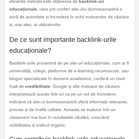
eficiente metode este obținerea de
backlink-uri
educaționale
, care pot conferi site-ului dumneavoastră o
aură de autoritate și încredere în ochii motoarelor de căutare
și, mai ales, ai utilizatorilor.
De ce sunt importante backlink-urile
educaționale?
Backlink-urile provenind de pe site-uri educaționale, cum ar fi
universități, colegii, platforme de e-learning recunoscute, sau
bloguri specializate în domenii academice, conferă un nivel
înalt de
credibilitate
. Google și alte motoare de căutare
interpretează aceste link-uri ca pe un vot de încredere,
indicând că site-ul dumneavoastră oferă informații relevante,
precise și de înaltă calitate. Aceasta se traduce într-un
clasament mai bun în rezultatele căutării, crescând
vizibilitatea și traficul organic.
Cum contribuie backlink-urile educaționale