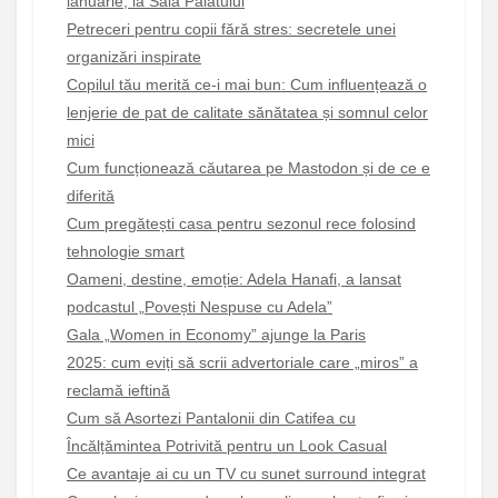
ianuarie, la Sala Palatului
Petreceri pentru copii fără stres: secretele unei
organizări inspirate
Copilul tău merită ce-i mai bun: Cum influențează o
lenjerie de pat de calitate sănătatea și somnul celor
mici
Cum funcționează căutarea pe Mastodon și de ce e
diferită
Cum pregătești casa pentru sezonul rece folosind
tehnologie smart
Oameni, destine, emoție: Adela Hanafi, a lansat
podcastul „Povești Nespuse cu Adela”
Gala „Women in Economy” ajunge la Paris
2025: cum eviți să scrii advertoriale care „miros” a
reclamă ieftină
Cum să Asortezi Pantalonii din Catifea cu
Încălțămintea Potrivită pentru un Look Casual
Ce avantaje ai cu un TV cu sunet surround integrat