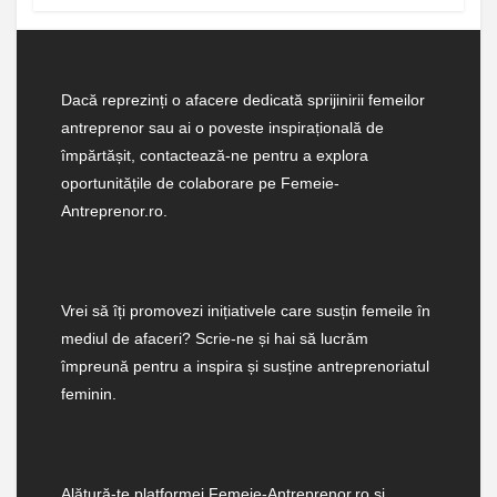
Dacă reprezinți o afacere dedicată sprijinirii femeilor
antreprenor sau ai o poveste inspirațională de
împărtășit, contactează-ne pentru a explora
oportunitățile de colaborare pe Femeie-
Antreprenor.ro.
Vrei să îți promovezi inițiativele care susțin femeile în
mediul de afaceri? Scrie-ne și hai să lucrăm
împreună pentru a inspira și susține antreprenoriatul
feminin.
Alătură-te platformei Femeie-Antreprenor.ro și