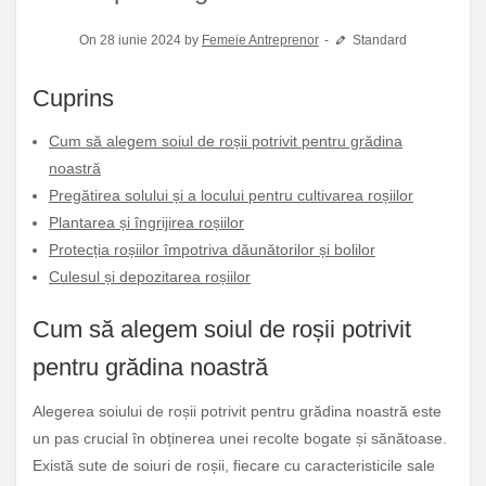
On 28 iunie 2024 by
Femeie Antreprenor
Standard
Cuprins
Cum să alegem soiul de roșii potrivit pentru grădina
noastră
Pregătirea solului și a locului pentru cultivarea roșiilor
Plantarea și îngrijirea roșiilor
Protecția roșiilor împotriva dăunătorilor și bolilor
Culesul și depozitarea roșiilor
Cum să alegem soiul de roșii potrivit
pentru grădina noastră
Alegerea soiului de roșii potrivit pentru grădina noastră este
un pas crucial în obținerea unei recolte bogate și sănătoase.
Există sute de soiuri de roșii, fiecare cu caracteristicile sale