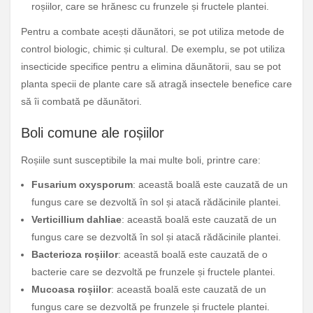
roșiilor, care se hrănesc cu frunzele și fructele plantei.
Pentru a combate acești dăunători, se pot utiliza metode de
control biologic, chimic și cultural. De exemplu, se pot utiliza
insecticide specifice pentru a elimina dăunătorii, sau se pot
planta specii de plante care să atragă insectele benefice care
să îi combată pe dăunători.
Boli comune ale roșiilor
Roșiile sunt susceptibile la mai multe boli, printre care:
Fusarium oxysporum
: această boală este cauzată de un
fungus care se dezvoltă în sol și atacă rădăcinile plantei.
Verticillium dahliae
: această boală este cauzată de un
fungus care se dezvoltă în sol și atacă rădăcinile plantei.
Bacterioza roșiilor
: această boală este cauzată de o
bacterie care se dezvoltă pe frunzele și fructele plantei.
Mucoasa roșiilor
: această boală este cauzată de un
fungus care se dezvoltă pe frunzele și fructele plantei.