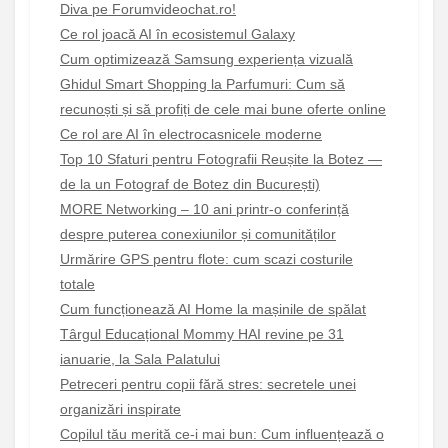
Diva pe Forumvideochat.ro!
Ce rol joacă AI în ecosistemul Galaxy
Cum optimizează Samsung experiența vizuală
Ghidul Smart Shopping la Parfumuri: Cum să
recunoști și să profiți de cele mai bune oferte online
Ce rol are AI în electrocasnicele moderne
Top 10 Sfaturi pentru Fotografii Reușite la Botez —
de la un Fotograf de Botez din București)
MORE Networking – 10 ani printr-o conferință
despre puterea conexiunilor și comunităților
Urmărire GPS pentru flote: cum scazi costurile
totale
Cum funcționează AI Home la mașinile de spălat
Târgul Educațional Mommy HAI revine pe 31
ianuarie, la Sala Palatului
Petreceri pentru copii fără stres: secretele unei
organizări inspirate
Copilul tău merită ce-i mai bun: Cum influențează o