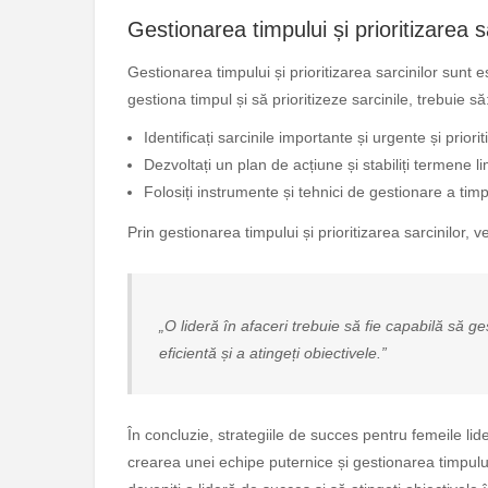
Gestionarea timpului și prioritizarea s
Gestionarea timpului și prioritizarea sarcinilor sunt es
gestiona timpul și să prioritizeze sarcinile, trebuie să
Identificați sarcinile importante și urgente și prioriti
Dezvoltați un plan de acțiune și stabiliți termene li
Folosiți instrumente și tehnici de gestionare a timpu
Prin gestionarea timpului și prioritizarea sarcinilor, ve
„O lideră în afaceri trebuie să fie capabilă să ges
eficientă și a atingeți obiectivele.”
În concluzie, strategiile de succes pentru femeile lide
crearea unei echipe puternice și gestionarea timpului ș