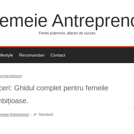
emeie Antrepren
Femei puternice, afaceri de succes
ifestyle
Recomandari
Contact
ANTREPRENOR
ceri: Ghidul complet pentru femeile
bițioase.
emeie Antreprenor
Standard