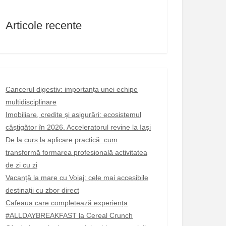
Articole recente
Cancerul digestiv: importanța unei echipe
multidisciplinare
Imobiliare, credite și asigurări: ecosistemul
câștigător în 2026. Acceleratorul revine la Iași
De la curs la aplicare practică: cum
transformă formarea profesională activitatea
de zi cu zi
Vacanță la mare cu Voiaj: cele mai accesibile
destinații cu zbor direct
Cafeaua care completează experiența
#ALLDAYBREAKFAST la Cereal Crunch