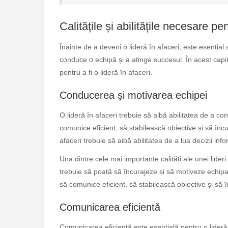
Calitățile și abilitățile necesare pen
Înainte de a deveni o lideră în afaceri, este esențial 
conduce o echipă și a atinge succesul. În acest capito
pentru a fi o lideră în afaceri.
Conducerea și motivarea echipei
O lideră în afaceri trebuie să aibă abilitatea de a 
comunice eficient, să stabilească obiective și să în
afaceri trebuie să aibă abilitatea de a lua decizii info
Una dintre cele mai importante calități ale unei lideri
trebuie să poată să încurajeze și să motiveze echi
să comunice eficient, să stabilească obiective și să
Comunicarea eficientă
Comunicarea eficientă este esențială pentru o lideră 