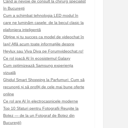
Când ai nevoie de consult la chirurg specialist
în București
Cum a schimbat tehnologia LED modul în
care ne luminăm casele: de la becul clasic la
plafoniera inteligentă
Obține și tu succes ca model de videochat în
Iași! Află acum toate informațiile despre
Heylux sau Viva Diva pe Forumvideochat.ro!
Ce rol joacă AI în ecosistemul Galaxy
Cum optimizează Samsung experiența
vizuală
Ghidul Smart Shopping la Parfumuri: Cum să
recunoști și să profiți de cele mai bune oferte
online
Ce rol are AI în electrocasnicele moderne
Top 10 Sfaturi pentru Fotografii Reușite la
Botez — de la un Fotograf de Botez din
București)