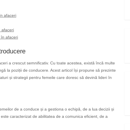
în afaceri
n afaceri
 în afaceri
ntroducere
faceri a crescut semnificativ. Cu toate acestea, există încă multe
gă la poziții de conducere. Acest articol își propune să prezinte
faturi și strategii pentru femeile care doresc să devină lideri în
femeilor de a conduce și a gestiona o echipă, de a lua decizii și
at este caracterizat de abilitatea de a comunica eficient, de a