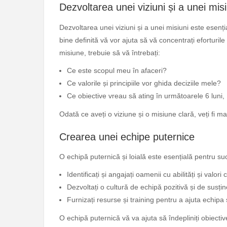
Dezvoltarea unei viziuni și a unei misi
Dezvoltarea unei viziuni și a unei misiuni este esenția
bine definită vă vor ajuta să vă concentrați eforturile 
misiune, trebuie să vă întrebați:
Ce este scopul meu în afaceri?
Ce valorile și principiile vor ghida deciziile mele?
Ce obiective vreau să ating în următoarele 6 luni, 
Odată ce aveți o viziune și o misiune clară, veți fi ma
Crearea unei echipe puternice
O echipă puternică și loială este esențială pentru su
Identificați și angajați oamenii cu abilități și valor
Dezvoltați o cultură de echipă pozitivă și de susțin
Furnizați resurse și training pentru a ajuta echipa
O echipă puternică vă va ajuta să îndepliniți obiective