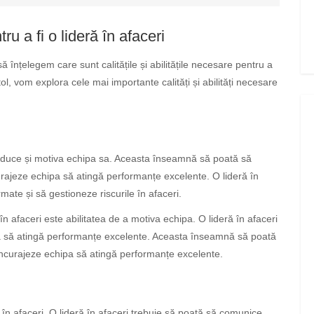
tru a fi o lideră în afaceri
să înțelegem care sunt calitățile și abilitățile necesare pentru a
l, vom explora cele mai importante calități și abilități necesare
conduce și motiva echipa sa. Aceasta înseamnă să poată să
curajeze echipa să atingă performanțe excelente. O lideră în
rmate și să gestioneze riscurile în afaceri.
 în afaceri este abilitatea de a motiva echipa. O lideră în afaceri
pa să atingă performanțe excelente. Aceasta înseamnă să poată
 încurajeze echipa să atingă performanțe excelente.
în afaceri. O lideră în afaceri trebuie să poată să comunice