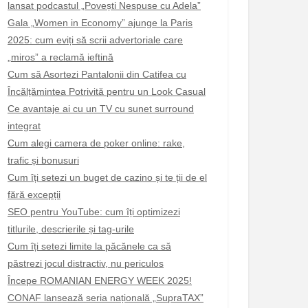
lansat podcastul „Povești Nespuse cu Adela”
Gala „Women in Economy” ajunge la Paris
2025: cum eviți să scrii advertoriale care
„miros” a reclamă ieftină
Cum să Asortezi Pantalonii din Catifea cu
Încălțămintea Potrivită pentru un Look Casual
Ce avantaje ai cu un TV cu sunet surround
integrat
Cum alegi camera de poker online: rake,
trafic și bonusuri
Cum îți setezi un buget de cazino și te ții de el
fără excepții
SEO pentru YouTube: cum îți optimizezi
titlurile, descrierile și tag-urile
Cum îți setezi limite la păcănele ca să
păstrezi jocul distractiv, nu periculos
Începe ROMANIAN ENERGY WEEK 2025!
CONAF lansează seria națională „SupraTAX”