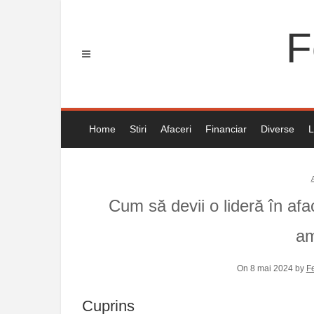
Skip
to
F
content
Home
Stiri
Afaceri
Financiar
Diverse
L
Cum să devii o lideră în afa
am
On 8 mai 2024 by
F
Cuprins