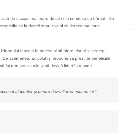
 o rată de succes mai mare decât cele conduse de bărbați. De
ceptibile să ia decizii impulsive și să rișteze mai mult.
ideratului feminin în afaceri și să ofere sfaturi și strategii
i. De asemenea, articolul își propune să prezinte beneficiile
să își urmeze visurile și să devină lideri în afaceri.
succesul afacerilor și pentru dezvoltarea economiei.”