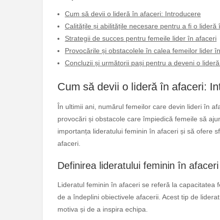
Cum să devii o lideră în afaceri: Introducere
Calitățile și abilitățile necesare pentru a fi o lideră 
Strategii de succes pentru femeile lider în afaceri
Provocările și obstacolele în calea femeilor lider î
Concluzii și următorii pași pentru a deveni o lideră
Cum să devii o lideră în afaceri: I
În ultimii ani, numărul femeilor care devin lideri în a
provocări și obstacole care împiedică femeile să ajun
importanța lideratului feminin în afaceri și să ofere s
afaceri.
Definirea lideratului feminin în afaceri
Lideratul feminin în afaceri se referă la capacitatea 
de a îndeplini obiectivele afacerii. Acest tip de lider
motiva și de a inspira echipa.