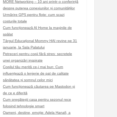
MORE Networking – 10 ani printr-o conferință
despre puterea conexiunilor și comunităților
Urmărire GPS pentru flote: cum scazi
costurile totale
Cum funcționează AI Home la mașinile de
spălat
Târgul Educațional Mommy HAI revine pe 31
ianuarie, la Sala Palatului
Petreceri pentru copii fără stres: secretele
unei organizări inspirate
Copilul tău merită ce-i mai bun: Cum
influențează o lenjerie de pat de calitate
sănătatea și somnul celor mici
Cum funcționează căutarea pe Mastodon și
de ce e diferită
Cum pregătești casa pentru sezonul rece
folosind tehnologie smart
Oameni, destine, emoție: Adela Hanafi, a