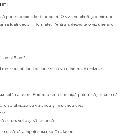
uni
lă pentru orice lider în afaceri. O viziune clară și o misiune
și să luați decizii informate. Pentru a dezvolta o viziune și o
1 an și 5 ani?
i motivată să luați acțiune și să vă atingeți obiectivele.
ccesul în afaceri. Pentru a crea o echipă puternică, trebuie să:
i care se aliniază cu viziunea și misiunea dvs.
ere.
 să se dezvolte și să crească.
le și să vă atingeți succesul în afaceri.