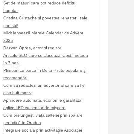
Set de măsuri care pot reduce deficitul
bugetar
Cristina Cristache și povestea renașterii sale
prin stil!
Mixit lansează Marele Calendar de Advent
2025
Răzvan Oprea, actor și regizor
Articole SEO care se clasează rapid: metoda
în 7 pași
Plimbări cu barca în Delta – rute populare și
recomandări
Cum să redactezi un advertorial care să fie
distribuit masiv
Aprindere automată, economie garantată:
aplice LED cu senzor de mișcare
Cum prelungești viața saltelei prin spălare
periodică în Oradea
Integrare socială prin activitățile Asociației