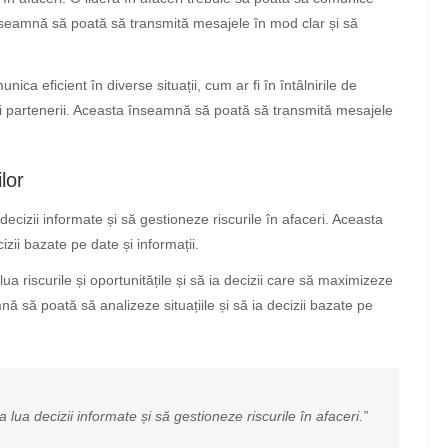
a înseamnă să poată să transmită mesajele în mod clar și să
nica eficient în diverse situații, cum ar fi în întâlnirile de
 și partenerii. Aceasta înseamnă să poată să transmită mesajele
lor
 decizii informate și să gestioneze riscurile în afaceri. Aceasta
izii bazate pe date și informații.
lua riscurile și oportunitățile și să ia decizii care să maximizeze
nă să poată să analizeze situațiile și să ia decizii bazate pe
a lua decizii informate și să gestioneze riscurile în afaceri.”