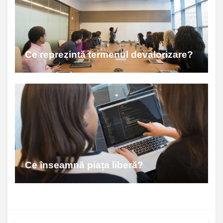
Ce reprezintă termenul devalorizare?
Ce înseamnă piața liberă?