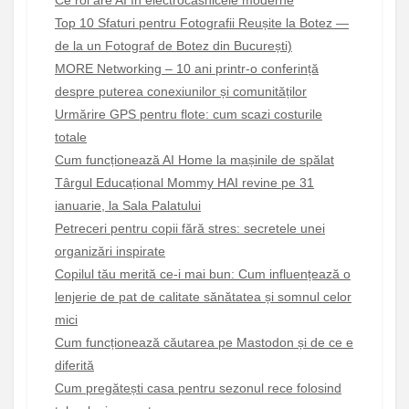
Ce rol are AI în electrocasnicele moderne
Top 10 Sfaturi pentru Fotografii Reușite la Botez —
de la un Fotograf de Botez din București)
MORE Networking – 10 ani printr-o conferință
despre puterea conexiunilor și comunităților
Urmărire GPS pentru flote: cum scazi costurile
totale
Cum funcționează AI Home la mașinile de spălat
Târgul Educațional Mommy HAI revine pe 31
ianuarie, la Sala Palatului
Petreceri pentru copii fără stres: secretele unei
organizări inspirate
Copilul tău merită ce-i mai bun: Cum influențează o
lenjerie de pat de calitate sănătatea și somnul celor
mici
Cum funcționează căutarea pe Mastodon și de ce e
diferită
Cum pregătești casa pentru sezonul rece folosind