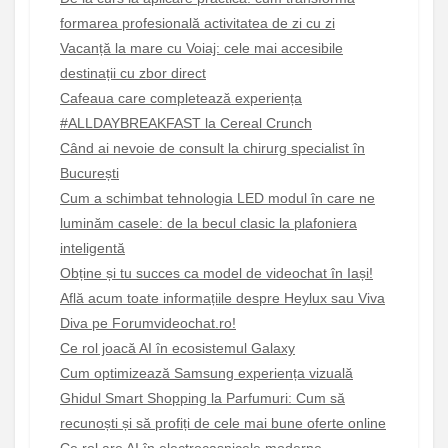
formarea profesională activitatea de zi cu zi
Vacanță la mare cu Voiaj: cele mai accesibile
destinații cu zbor direct
Cafeaua care completează experiența
#ALLDAYBREAKFAST la Cereal Crunch
Când ai nevoie de consult la chirurg specialist în
București
Cum a schimbat tehnologia LED modul în care ne
luminăm casele: de la becul clasic la plafoniera
inteligentă
Obține și tu succes ca model de videochat în Iași!
Află acum toate informațiile despre Heylux sau Viva
Diva pe Forumvideochat.ro!
Ce rol joacă AI în ecosistemul Galaxy
Cum optimizează Samsung experiența vizuală
Ghidul Smart Shopping la Parfumuri: Cum să
recunoști și să profiți de cele mai bune oferte online