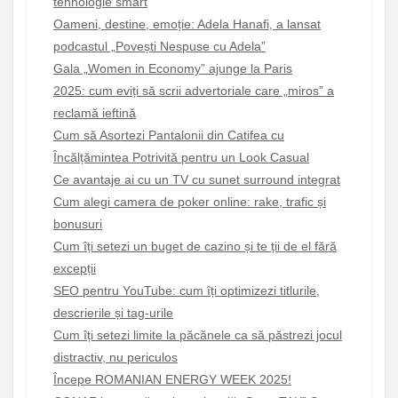
tehnologie smart
Oameni, destine, emoție: Adela Hanafi, a lansat
podcastul „Povești Nespuse cu Adela”
Gala „Women in Economy” ajunge la Paris
2025: cum eviți să scrii advertoriale care „miros” a
reclamă ieftină
Cum să Asortezi Pantalonii din Catifea cu
Încălțămintea Potrivită pentru un Look Casual
Ce avantaje ai cu un TV cu sunet surround integrat
Cum alegi camera de poker online: rake, trafic și
bonusuri
Cum îți setezi un buget de cazino și te ții de el fără
excepții
SEO pentru YouTube: cum îți optimizezi titlurile,
descrierile și tag-urile
Cum îți setezi limite la păcănele ca să păstrezi jocul
distractiv, nu periculos
Începe ROMANIAN ENERGY WEEK 2025!