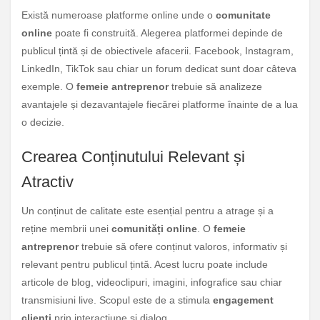
Există numeroase platforme online unde o
comunitate
online
poate fi construită. Alegerea platformei depinde de
publicul țintă și de obiectivele afacerii. Facebook, Instagram,
LinkedIn, TikTok sau chiar un forum dedicat sunt doar câteva
exemple. O
femeie antreprenor
trebuie să analizeze
avantajele și dezavantajele fiecărei platforme înainte de a lua
o decizie.
Crearea Conținutului Relevant și
Atractiv
Un conținut de calitate este esențial pentru a atrage și a
reține membrii unei
comunități online
. O
femeie
antreprenor
trebuie să ofere conținut valoros, informativ și
relevant pentru publicul țintă. Acest lucru poate include
articole de blog, videoclipuri, imagini, infografice sau chiar
transmisiuni live. Scopul este de a stimula
engagement
clienți
prin interacțiune și dialog.