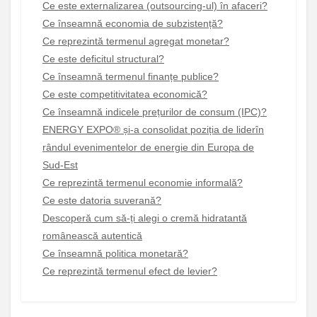
Ce este externalizarea (outsourcing-ul) în afaceri?
Ce înseamnă economia de subzistență?
Ce reprezintă termenul agregat monetar?
Ce este deficitul structural?
Ce înseamnă termenul finanțe publice?
Ce este competitivitatea economică?
Ce înseamnă indicele prețurilor de consum (IPC)?
ENERGY EXPO® și-a consolidat poziția de liderîn
rândul evenimentelor de energie din Europa de
Sud-Est
Ce reprezintă termenul economie informală?
Ce este datoria suverană?
Descoperă cum să-ți alegi o cremă hidratantă
românească autentică
Ce înseamnă politica monetară?
Ce reprezintă termenul efect de levier?