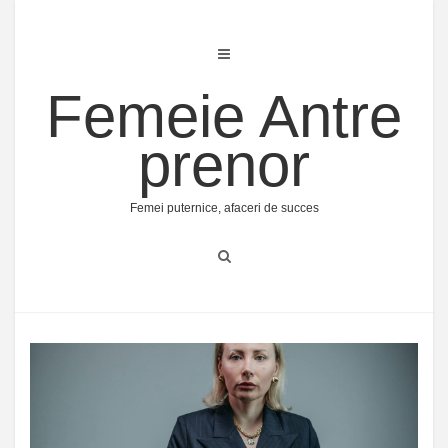
Skip
to
content
Femeie Antre
prenor
Femei puternice, afaceri de succes