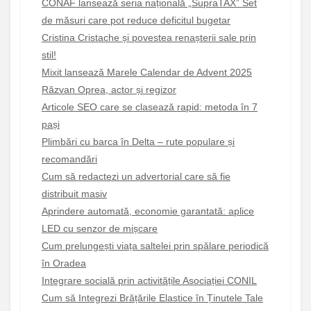
CONAF lansează seria națională „SupraTAX” Set
de măsuri care pot reduce deficitul bugetar
Cristina Cristache și povestea renașterii sale prin
stil!
Mixit lansează Marele Calendar de Advent 2025
Răzvan Oprea, actor și regizor
Articole SEO care se clasează rapid: metoda în 7
pași
Plimbări cu barca în Delta – rute populare și
recomandări
Cum să redactezi un advertorial care să fie
distribuit masiv
Aprindere automată, economie garantată: aplice
LED cu senzor de mișcare
Cum prelungești viața saltelei prin spălare periodică
în Oradea
Integrare socială prin activitățile Asociației CONIL
Cum să Integrezi Brățările Elastice în Ținutele Tale