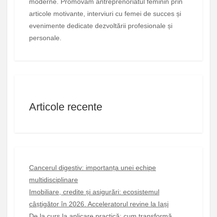
moderne. Promovăm antreprenoriatul feminin prin
articole motivante, interviuri cu femei de succes și
evenimente dedicate dezvoltării profesionale și
personale.
Articole recente
Cancerul digestiv: importanța unei echipe
multidisciplinare
Imobiliare, credite și asigurări: ecosistemul
câștigător în 2026. Acceleratorul revine la Iași
De la curs la aplicare practică: cum transformă