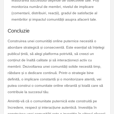
Măsurarea succesului depinde de obiectivele tale. Poți
monitoriza numărul de membri, nivelul de implicare
(comentarii, distribuiri, reacții), gradul de satisfacție al
membrilor și impactul comunității asupra afacerii tale.
Concluzie
Construirea unei comunități online puternice necesită o
abordare strategică și consecventă. Este esențial să înțelegi
publicul țintă, să alegi platforma potrivită, să creezi un
conținut de înaltă calitate și să interacționezi activ cu
membrii. Dezvoltarea unei comunități solide necesită timp,
răbdare și o dedicare continuă. Printr-o strategie bine
definită, o implicare constantă și o monitorizare atentă, vei
putea construi o comunitate online vibrantă și loială care să
contribuie la succesul tău.
Amintiți-vă că o comunitate puternică este construită pe
încredere, respect și interacțiune autentică. Investiția în
construirea unei comunități este o investiție în viitorul afacerii