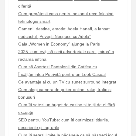
diferită
Cum pregătești casa pentru sezonul rece folosind
tehnologie smart
Oameni, destine, emoție: Adela Hanafi, a lansat
podcastul „Povești Nespuse cu Adela”
Gala „Women in Economy” ajunge la Paris
2025: cum eviți să scrii advertoriale care „miros” a
reclamă ieftină
Cum să Asortezi Pantalonii din Catifea cu
Încălțămintea Potrivită pentru un Look Casual
Ce avantaje ai cu un TV cu sunet surround integrat
Cum alegi camera de poker online: rake, trafic și
bonusuri
Cum îți setezi un buget de cazino și te ții de el fără
excepții
SEO pentru YouTube: cum îți optimizezi titlurile,
descrierile și tag-urile
Cum îți setezi limite la păcănele ca să păstrezi jocul