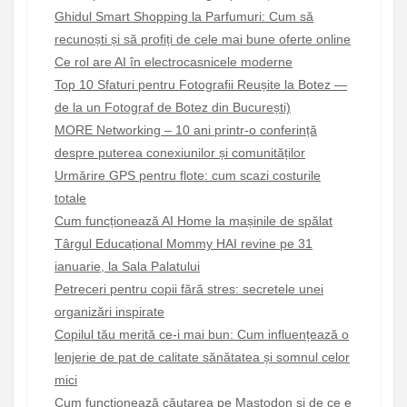
Ghidul Smart Shopping la Parfumuri: Cum să
recunoști și să profiți de cele mai bune oferte online
Ce rol are AI în electrocasnicele moderne
Top 10 Sfaturi pentru Fotografii Reușite la Botez —
de la un Fotograf de Botez din București)
MORE Networking – 10 ani printr-o conferință
despre puterea conexiunilor și comunităților
Urmărire GPS pentru flote: cum scazi costurile
totale
Cum funcționează AI Home la mașinile de spălat
Târgul Educațional Mommy HAI revine pe 31
ianuarie, la Sala Palatului
Petreceri pentru copii fără stres: secretele unei
organizări inspirate
Copilul tău merită ce-i mai bun: Cum influențează o
lenjerie de pat de calitate sănătatea și somnul celor
mici
Cum funcționează căutarea pe Mastodon și de ce e