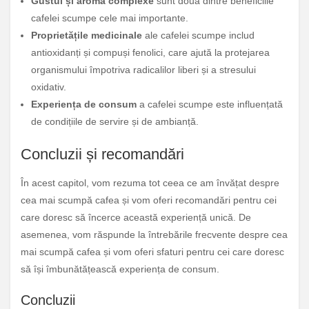
Gustul și aroma complexe
sunt două dintre beneficiile
cafelei scumpe cele mai importante.
Proprietățile medicinale
ale cafelei scumpe includ
antioxidanți și compuși fenolici, care ajută la protejarea
organismului împotriva radicalilor liberi și a stresului
oxidativ.
Experiența de consum
a cafelei scumpe este influențată
de condițiile de servire și de ambianță.
Concluzii și recomandări
În acest capitol, vom rezuma tot ceea ce am învățat despre
cea mai scumpă cafea și vom oferi recomandări pentru cei
care doresc să încerce această experiență unică. De
asemenea, vom răspunde la întrebările frecvente despre cea
mai scumpă cafea și vom oferi sfaturi pentru cei care doresc
să își îmbunătățească experiența de consum.
Concluzii