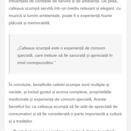
influențată de condițiile de servire și de ambianță. De pildă,
cafeaua scumpă servită într-un mediu relaxant și elegant, cu
muzică și lumini ambientale, poate fi o experiență foarte
plăcută și memorabilă.
„Cafeaua scumpă este o experiență de consum
specială, care trebuie să fie savurată și apreciată în
mod corespunzător.”
În concluzie, beneficiile cafelei scumpe sunt multiple și
variate, și includ gustul și aroma complexe, proprietățile
medicinale și experiența de consum specială. Aceste
beneficii fac ca cafeaua scumpă să fie atât de apreciată de
consumatori și să fie considerată o parte importantă a culturii
și a tradițiilor.