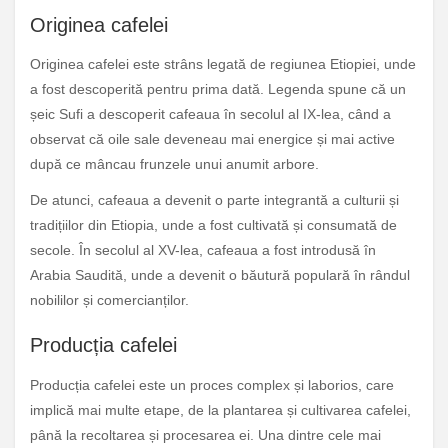
Originea cafelei
Originea cafelei este strâns legată de regiunea Etiopiei, unde
a fost descoperită pentru prima dată. Legenda spune că un
șeic Sufi a descoperit cafeaua în secolul al IX-lea, când a
observat că oile sale deveneau mai energice și mai active
după ce mâncau frunzele unui anumit arbore.
De atunci, cafeaua a devenit o parte integrantă a culturii și
tradițiilor din Etiopia, unde a fost cultivată și consumată de
secole. În secolul al XV-lea, cafeaua a fost introdusă în
Arabia Saudită, unde a devenit o băutură populară în rândul
nobililor și comercianților.
Producția cafelei
Producția cafelei este un proces complex și laborios, care
implică mai multe etape, de la plantarea și cultivarea cafelei,
până la recoltarea și procesarea ei. Una dintre cele mai