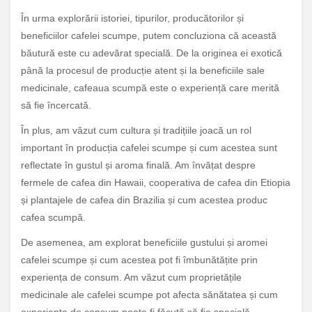
În urma explorării istoriei, tipurilor, producătorilor și
beneficiilor cafelei scumpe, putem concluziona că această
băutură este cu adevărat specială. De la originea ei exotică
până la procesul de producție atent și la beneficiile sale
medicinale, cafeaua scumpă este o experiență care merită
să fie încercată.
În plus, am văzut cum cultura și tradițiile joacă un rol
important în producția cafelei scumpe și cum acestea sunt
reflectate în gustul și aroma finală. Am învățat despre
fermele de cafea din Hawaii, cooperativa de cafea din Etiopia
și plantajele de cafea din Brazilia și cum acestea produc
cafea scumpă.
De asemenea, am explorat beneficiile gustului și aromei
cafelei scumpe și cum acestea pot fi îmbunătățite prin
experiența de consum. Am văzut cum proprietățile
medicinale ale cafelei scumpe pot afecta sănătatea și cum