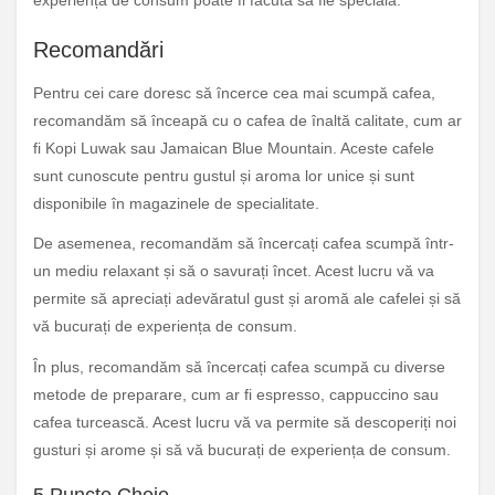
experiența de consum poate fi făcută să fie specială.
Recomandări
Pentru cei care doresc să încerce cea mai scumpă cafea,
recomandăm să înceapă cu o cafea de înaltă calitate, cum ar
fi Kopi Luwak sau Jamaican Blue Mountain. Aceste cafele
sunt cunoscute pentru gustul și aroma lor unice și sunt
disponibile în magazinele de specialitate.
De asemenea, recomandăm să încercați cafea scumpă într-
un mediu relaxant și să o savurați încet. Acest lucru vă va
permite să apreciați adevăratul gust și aromă ale cafelei și să
vă bucurați de experiența de consum.
În plus, recomandăm să încercați cafea scumpă cu diverse
metode de preparare, cum ar fi espresso, cappuccino sau
cafea turcească. Acest lucru vă va permite să descoperiți noi
gusturi și arome și să vă bucurați de experiența de consum.