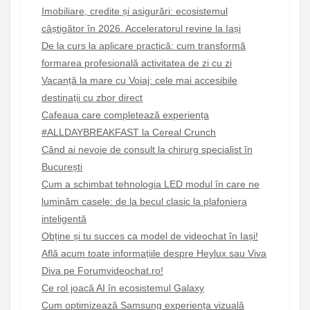
Imobiliare, credite și asigurări: ecosistemul
câștigător în 2026. Acceleratorul revine la Iași
De la curs la aplicare practică: cum transformă
formarea profesională activitatea de zi cu zi
Vacanță la mare cu Voiaj: cele mai accesibile
destinații cu zbor direct
Cafeaua care completează experiența
#ALLDAYBREAKFAST la Cereal Crunch
Când ai nevoie de consult la chirurg specialist în
București
Cum a schimbat tehnologia LED modul în care ne
luminăm casele: de la becul clasic la plafoniera
inteligentă
Obține și tu succes ca model de videochat în Iași!
Află acum toate informațiile despre Heylux sau Viva
Diva pe Forumvideochat.ro!
Ce rol joacă AI în ecosistemul Galaxy
Cum optimizează Samsung experiența vizuală