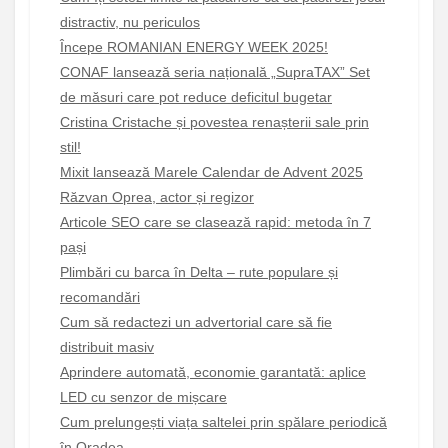
distractiv, nu periculos
Începe ROMANIAN ENERGY WEEK 2025!
CONAF lansează seria națională „SupraTAX” Set
de măsuri care pot reduce deficitul bugetar
Cristina Cristache și povestea renașterii sale prin
stil!
Mixit lansează Marele Calendar de Advent 2025
Răzvan Oprea, actor și regizor
Articole SEO care se clasează rapid: metoda în 7
pași
Plimbări cu barca în Delta – rute populare și
recomandări
Cum să redactezi un advertorial care să fie
distribuit masiv
Aprindere automată, economie garantată: aplice
LED cu senzor de mișcare
Cum prelungești viața saltelei prin spălare periodică
în Oradea