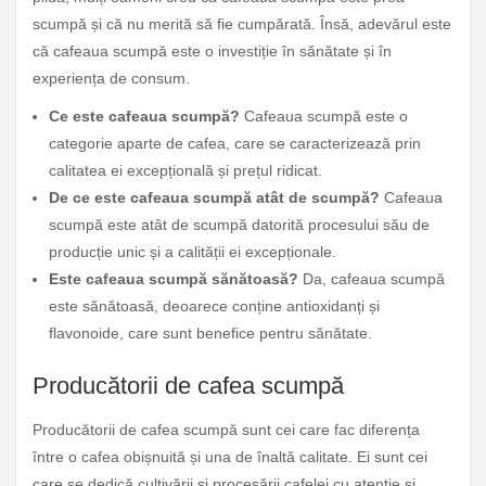
scumpă și că nu merită să fie cumpărată. Însă, adevărul este
că cafeaua scumpă este o investiție în sănătate și în
experiența de consum.
Ce este cafeaua scumpă?
Cafeaua scumpă este o
categorie aparte de cafea, care se caracterizează prin
calitatea ei excepțională și prețul ridicat.
De ce este cafeaua scumpă atât de scumpă?
Cafeaua
scumpă este atât de scumpă datorită procesului său de
producție unic și a calității ei excepționale.
Este cafeaua scumpă sănătoasă?
Da, cafeaua scumpă
este sănătoasă, deoarece conține antioxidanți și
flavonoide, care sunt benefice pentru sănătate.
Producătorii de cafea scumpă
Producătorii de cafea scumpă sunt cei care fac diferența
între o cafea obișnuită și una de înaltă calitate. Ei sunt cei
care se dedică cultivării și procesării cafelei cu atenție și