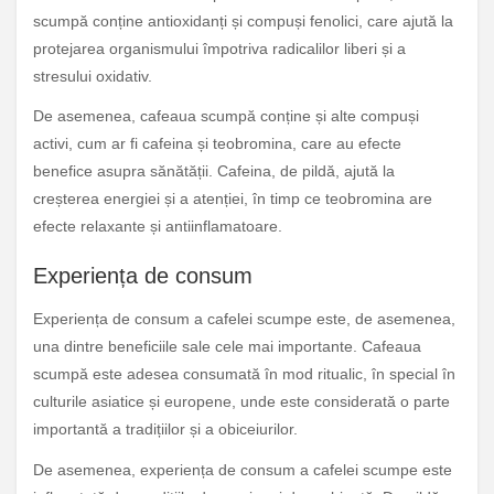
scumpă conține antioxidanți și compuși fenolici, care ajută la
protejarea organismului împotriva radicalilor liberi și a
stresului oxidativ.
De asemenea, cafeaua scumpă conține și alte compuși
activi, cum ar fi cafeina și teobromina, care au efecte
benefice asupra sănătății. Cafeina, de pildă, ajută la
creșterea energiei și a atenției, în timp ce teobromina are
efecte relaxante și antiinflamatoare.
Experiența de consum
Experiența de consum a cafelei scumpe este, de asemenea,
una dintre beneficiile sale cele mai importante. Cafeaua
scumpă este adesea consumată în mod ritualic, în special în
culturile asiatice și europene, unde este considerată o parte
importantă a tradițiilor și a obiceiurilor.
De asemenea, experiența de consum a cafelei scumpe este