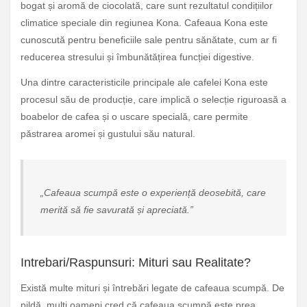
bogat și aromă de ciocolată, care sunt rezultatul condițiilor
climatice speciale din regiunea Kona. Cafeaua Kona este
cunoscută pentru beneficiile sale pentru sănătate, cum ar fi
reducerea stresului și îmbunătățirea funcției digestive.
Una dintre caracteristicile principale ale cafelei Kona este
procesul său de producție, care implică o selecție riguroasă a
boabelor de cafea și o uscare specială, care permite
păstrarea aromei și gustului său natural.
„Cafeaua scumpă este o experiență deosebită, care
merită să fie savurată și apreciată.”
Intrebari/Raspunsuri: Mituri sau Realitate?
Există multe mituri și întrebări legate de cafeaua scumpă. De
pildă, mulți oameni cred că cafeaua scumpă este prea