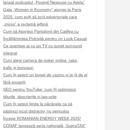
lansat podcastul „Povești Nespuse cu Adela”
Gala „Women in Economy” ajunge la Paris
2025: cum eviți să scrii advertoriale care
„miros” a reclamă ieftină
Cum să Asortezi Pantalonii din Catifea cu
Încălțămintea Potrivită pentru un Look Casual
Ce avantaje ai cu un TV cu sunet surround
integrat
Cum alegi camera de poker online: rake,
trafic și bonusuri
Cum îți setezi un buget de cazino și te ții de el
fără excepții
SEO pentru YouTube: cum îți optimizezi
titlurile, descrierile și tag-urile
Cum îți setezi limite la păcănele ca să
păstrezi jocul distractiv, nu periculos
Începe ROMANIAN ENERGY WEEK 2025!
CONAF lansează seria națională „SupraTAX”