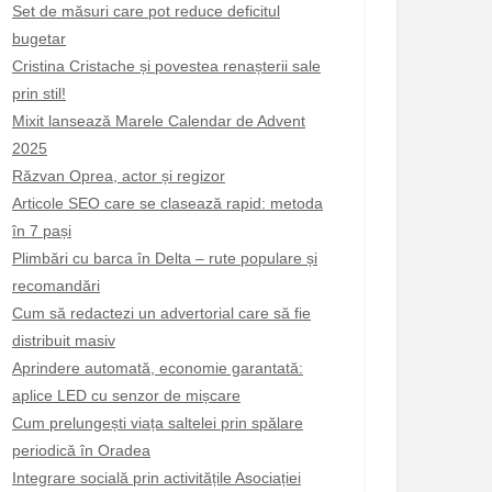
Set de măsuri care pot reduce deficitul
bugetar
Cristina Cristache și povestea renașterii sale
prin stil!
Mixit lansează Marele Calendar de Advent
2025
Răzvan Oprea, actor și regizor
Articole SEO care se clasează rapid: metoda
în 7 pași
Plimbări cu barca în Delta – rute populare și
recomandări
Cum să redactezi un advertorial care să fie
distribuit masiv
Aprindere automată, economie garantată:
aplice LED cu senzor de mișcare
Cum prelungești viața saltelei prin spălare
periodică în Oradea
Integrare socială prin activitățile Asociației