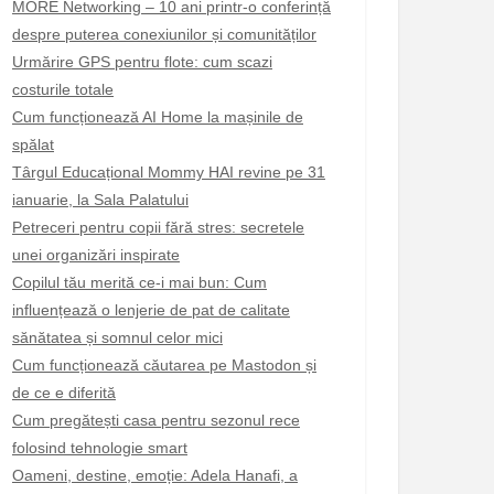
MORE Networking – 10 ani printr-o conferință
despre puterea conexiunilor și comunităților
Urmărire GPS pentru flote: cum scazi
costurile totale
Cum funcționează AI Home la mașinile de
spălat
Târgul Educațional Mommy HAI revine pe 31
ianuarie, la Sala Palatului
Petreceri pentru copii fără stres: secretele
unei organizări inspirate
Copilul tău merită ce-i mai bun: Cum
influențează o lenjerie de pat de calitate
sănătatea și somnul celor mici
Cum funcționează căutarea pe Mastodon și
de ce e diferită
Cum pregătești casa pentru sezonul rece
folosind tehnologie smart
Oameni, destine, emoție: Adela Hanafi, a