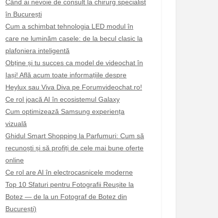
Când ai nevoie de consult la chirurg specialist
în București
Cum a schimbat tehnologia LED modul în
care ne luminăm casele: de la becul clasic la
plafoniera inteligentă
Obține și tu succes ca model de videochat în
Iași! Află acum toate informațiile despre
Heylux sau Viva Diva pe Forumvideochat.ro!
Ce rol joacă AI în ecosistemul Galaxy
Cum optimizează Samsung experiența
vizuală
Ghidul Smart Shopping la Parfumuri: Cum să
recunoști și să profiți de cele mai bune oferte
online
Ce rol are AI în electrocasnicele moderne
Top 10 Sfaturi pentru Fotografii Reușite la
Botez — de la un Fotograf de Botez din
București)