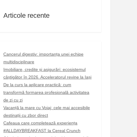
Articole recente
Cancerul digestiv: importanța unei echipe
multidisciplinare
Imobiliare, credite și asigurări: ecosistemul
câștigător în 2026. Acceleratorul revine la Iași
De la curs la aplicare practică: cum
transformă formarea profesională activitatea
de zi cu zi
Vacanță la mare cu Voiaj: cele mai accesibile
destinații cu zbor direct
Cafeaua care completează experiența
#ALLDAYBREAKFAST la Cereal Crunch