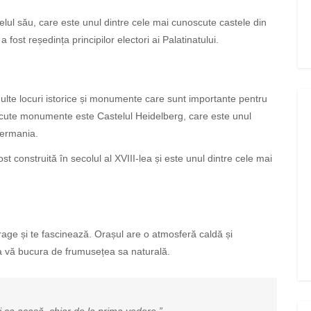
ul său, care este unul dintre cele mai cunoscute castele din
a fost reședința principilor electori ai Palatinatului.
multe locuri istorice și monumente care sunt importante pentru
noscute monumente este Castelul Heidelberg, care este unul
Germania.
st construită în secolul al XVIII-lea și este unul dintre cele mai
age și te fascinează. Orașul are o atmosferă caldă și
i a vă bucura de frumusețea sa naturală.