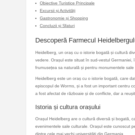
Obiective Turistice Principale
Excursii și Activități
Gastronomie și Shopping
Concluzii și Sfaturi
Descoperă Farmecul Heidelbergul
Heidelberg, un oraș cu o istorie bogată și cultură div
vedere. Orașul este situat în sud-vestul Germaniei,
frumusețea sa naturală și pentru monumentele sale i
Heidelberg este un oraș cu o istorie bogată, care dat
episcopul de Worms, și a fost un important centru co
a fost afectat de războaie și de conflicte, dar a reuși
Istoria și cultura orașului
Orașul Heidelberg are o cultură diversă și bogată, ca
evenimentele sale culturale. Orașul este cunoscut pe
dintre cele mai vechi universități din Germania.