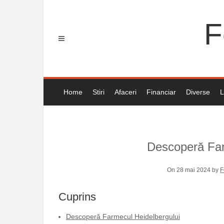
Skip
to
F
content
Home
Stiri
Afaceri
Financiar
Diverse
L
Descoperă Far
On 28 mai 2024 by
F
Cuprins
Descoperă Farmecul Heidelbergului