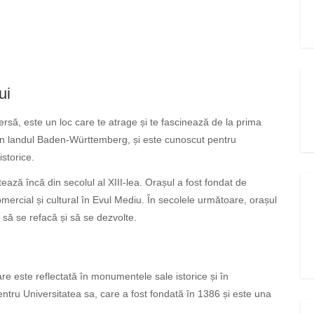
ui
ersă, este un loc care te atrage și te fascinează de la prima
 în landul Baden-Württemberg, și este cunoscut pentru
storice.
ează încă din secolul al XIII-lea. Orașul a fost fondat de
mercial și cultural în Evul Mediu. În secolele următoare, orașul
t să se refacă și să se dezvolte.
re este reflectată în monumentele sale istorice și în
ntru Universitatea sa, care a fost fondată în 1386 și este una