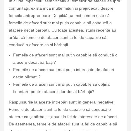
În ciuda impactului semnificativ al femeilor de afaceri asupra
comunității, există încă multe mituri și prejudecăți despre
femeile antreprenoare. De pildă, un mit comun este că
femeile de afaceri sunt mai puțin capabile să conducă o
afacere decât bărbații. Cu toate acestea, studii recente au
arătat că femeile de afaceri sunt la fel de capabile să
conducă o afacere ca și bărbații.
Femeile de afaceri sunt mai puțin capabile să conducă o
afacere decât bărbații?
Femeile de afaceri sunt mai puțin interesate de afaceri
decât bărbații?
Femeile de afaceri sunt mai puțin capabile să obțină
finanțare pentru afacerile lor decât bărbații?
Răspunsurile la aceste întrebări sunt în general negative.
Femeile de afaceri sunt la fel de capabile să conducă o
afacere ca și bărbații, și sunt la fel de interesate de afaceri.
De asemenea, femeile de afaceri sunt la fel de capabile să