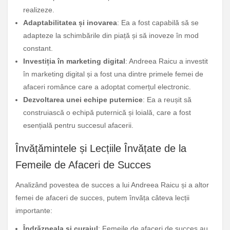
realizeze.
Adaptabilitatea și inovarea
: Ea a fost capabilă să se
adapteze la schimbările din piață și să inoveze în mod
constant.
Investiția în marketing digital
: Andreea Raicu a investit
în marketing digital și a fost una dintre primele femei de
afaceri românce care a adoptat comerțul electronic.
Dezvoltarea unei echipe puternice
: Ea a reușit să
construiască o echipă puternică și loială, care a fost
esențială pentru succesul afacerii.
Învățămintele și Lecțiile Învățate de la
Femeile de Afaceri de Succes
Analizând povestea de succes a lui Andreea Raicu și a altor
femei de afaceri de succes, putem învăța câteva lecții
importante:
Îndrăzneala și curajul
: Femeile de afaceri de succes au