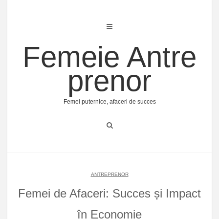
Skip
to
content
Femeie Antre
prenor
Femei puternice, afaceri de succes
ANTREPRENOR
Femei de Afaceri: Succes și Impact
în Economie