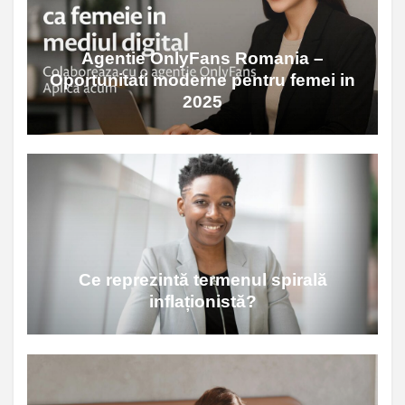
Agentie OnlyFans Romania –
Oportunitati moderne pentru femei in
2025
Ce reprezintă termenul spirală
inflaționistă?