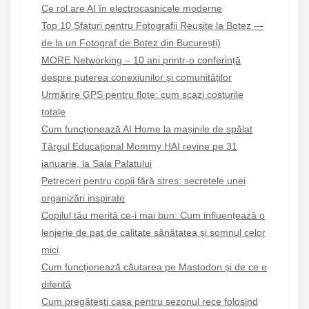
Ce rol are AI în electrocasnicele moderne
Top 10 Sfaturi pentru Fotografii Reușite la Botez —
de la un Fotograf de Botez din București)
MORE Networking – 10 ani printr-o conferință
despre puterea conexiunilor și comunităților
Urmărire GPS pentru flote: cum scazi costurile
totale
Cum funcționează AI Home la mașinile de spălat
Târgul Educațional Mommy HAI revine pe 31
ianuarie, la Sala Palatului
Petreceri pentru copii fără stres: secretele unei
organizări inspirate
Copilul tău merită ce-i mai bun: Cum influențează o
lenjerie de pat de calitate sănătatea și somnul celor
mici
Cum funcționează căutarea pe Mastodon și de ce e
diferită
Cum pregătești casa pentru sezonul rece folosind