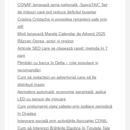
CONAF lansează seria națională „SupraTAX” Set
de măsuri care pot reduce deficitul bugetar
Cristina Cristache și povestea renașterii sale prin
stil!
Mixit lansează Marele Calendar de Advent 2025
Răzvan Oprea, actor și regizor
Articole SEO care se clasează rapid: metoda în 7
pași
Plimbări cu barca în Delta – rute populare și
recomandări
Cum să redactezi un advertorial care să fie
distribuit masiv
Aprindere automată, economie garantată: aplice
LED cu senzor de mișcare
Cum prelungești viața saltelei prin spălare periodică
în Oradea
Integrare socială prin activitățile Asociației CONIL
Cum să Integrezi Brățările Elastice în Ținutele Tale