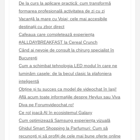
De la curs la aplicare practică: cum transformă
formarea profesională activitatea de zi cu zi
Vacanță la mare cu Voiaj: cele mai accesibile
destinații cu zbor direct
Cafeaua care completează experiența
#ALLDAYBREAKFAST la Cereal Crunch
Când ai nevoie de consult la chirurg specialist în
București
Cum a schimbat tehnologia LED modul în care ne
luminăm casele: de la becul clasic la plafoniera
inteligentă
Obține și tu succes ca model de videochat în Iași!
Află acum toate informațiile despre Heylux sau Viva
Diva pe Forumvideochat.ro!
Ce rol joacă AI în ecosistemul Galaxy
Cum optimizează Samsung experiența vizuală
Ghidul Smart Shopping la Parfumuri: Cum să
recunoști și să profiți de cele mai bune oferte online