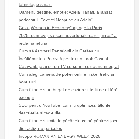
tehnologie smart
Oameni, destine, emoție: Adela Hanafi, a lansat
podcastul „Povești Nespuse cu Adela”
Gala „Women in Economy” ajunge la Paris
2025: cum eviți să scrii advertoriale care „miros” a
reclamă ieftină
Cum să Asortezi Pantalonii din Catifea cu
Încălțămintea Potrivită pentru un Look Casual
Ce avantaje ai cu un TV cu sunet surround integrat
Cum alegi camera de poker online: rake, trafic și
bonusuri
Cum îți setezi un buget de cazino și te ții de el fără
excepții
SEO pentru YouTube: cum îți optimizezi titlurile,
descrierile și tag-urile
Cum îți setezi limite la păcănele ca să păstrezi jocul
distractiv, nu periculos
Începe ROMANIAN ENERGY WEEK 2025!