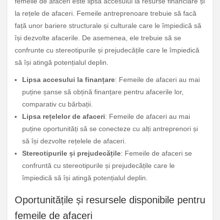
femeile de afaceri este lipsa accesului la resurse financiare și
la rețele de afaceri. Femeile antreprenoare trebuie să facă
față unor bariere structurale și culturale care le împiedică să
își dezvolte afacerile. De asemenea, ele trebuie să se
confrunte cu stereotipurile și prejudecățile care le împiedică
să își atingă potențialul deplin.
Lipsa accesului la finanțare
: Femeile de afaceri au mai
puține șanse să obțină finanțare pentru afacerile lor,
comparativ cu bărbații.
Lipsa rețelelor de afaceri
: Femeile de afaceri au mai
puține oportunități să se conecteze cu alți antreprenori și
să își dezvolte rețelele de afaceri.
Stereotipurile și prejudecățile
: Femeile de afaceri se
confruntă cu stereotipurile și prejudecățile care le
împiedică să își atingă potențialul deplin.
Oportunitățile și resursele disponibile pentru
femeile de afaceri