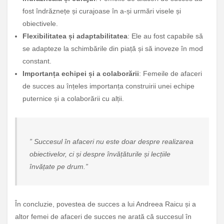
fost îndrăznețe și curajoase în a-și urmări visele și
obiectivele.
Flexibilitatea și adaptabilitatea
: Ele au fost capabile să
se adapteze la schimbările din piață și să inoveze în mod
constant.
Importanța echipei și a colaborării
: Femeile de afaceri
de succes au înțeles importanța construirii unei echipe
puternice și a colaborării cu alții.
” Succesul în afaceri nu este doar despre realizarea
obiectivelor, ci și despre învățăturile și lecțiile
învățate pe drum.”
În concluzie, povestea de succes a lui Andreea Raicu și a
altor femei de afaceri de succes ne arată că succesul în