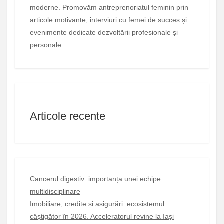
moderne. Promovăm antreprenoriatul feminin prin
articole motivante, interviuri cu femei de succes și
evenimente dedicate dezvoltării profesionale și
personale.
Articole recente
Cancerul digestiv: importanța unei echipe
multidisciplinare
Imobiliare, credite și asigurări: ecosistemul
câștigător în 2026. Acceleratorul revine la Iași