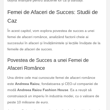
obțină finanțare pentru afacerile lor ca și bărbații.
Femei de Afaceri de Succes: Studii de
Caz
În acest capitol, vom explora povestea de succes a unei
femei de afaceri românce, analizând factorii cheie ai
succesului în afaceri și învățămintele și lecțiile învățate de la
femeile de afaceri de succes.
Povestea de Succes a unei Femei de
Afaceri Românce
Una dintre cele mai cunoscute femei de afaceri românce
este
Andreea Raicu
, fondatoarea și CEO-ul companiei de
modă
Andreea Raicu Fashion House
. Ea a reușit să
construiască un imperiu în industria modei, cu o valoare de
peste 10 milioane de euro.