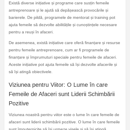
Există diverse inițiative și programe care susțin femeile
antreprenoare și le ajută să depășească provocările și
barierele. De pildă, programele de mentorat și training pot
ajuta femeile să dezvolte abilitățile și cunoștințele necesare
pentru a reuși în afaceri.
De asemenea, există inițiative care oferă finanțare și resurse
pentru femeile antreprenoare, cum ar fi programele de
finanțare și împrumuturi speciale pentru femeile de afaceri.
Aceste inițiative pot ajuta femeile să își dezvolte afacerile și
să își atingă obiectivele.
Viziunea pentru Viitor: O Lume în care
Femeile de Afaceri sunt Liderii Schimbării
Pozitive
Viziunea noastră pentru viitor este o lume în care femeile de
afaceri sunt liderii schimbării pozitive. O lume în care femeile
sunt împuternicite să își urmeze visele și să își atingă