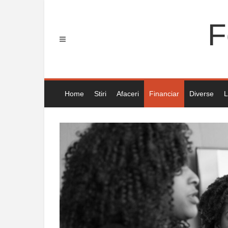
Skip
to
F
content
Home
Stiri
Afaceri
Financiar
Diverse
L