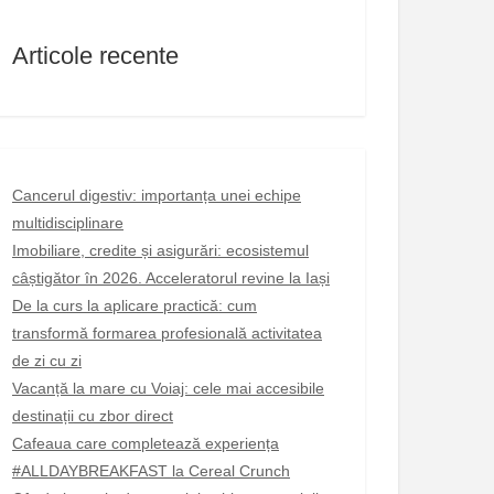
Articole recente
Cancerul digestiv: importanța unei echipe
multidisciplinare
Imobiliare, credite și asigurări: ecosistemul
câștigător în 2026. Acceleratorul revine la Iași
De la curs la aplicare practică: cum
transformă formarea profesională activitatea
de zi cu zi
Vacanță la mare cu Voiaj: cele mai accesibile
destinații cu zbor direct
Cafeaua care completează experiența
#ALLDAYBREAKFAST la Cereal Crunch