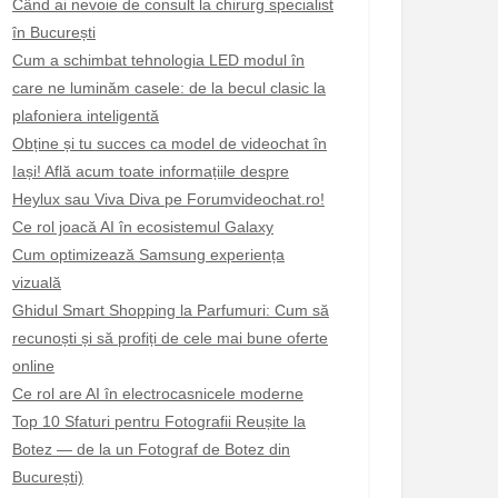
Când ai nevoie de consult la chirurg specialist
în București
Cum a schimbat tehnologia LED modul în
care ne luminăm casele: de la becul clasic la
plafoniera inteligentă
Obține și tu succes ca model de videochat în
Iași! Află acum toate informațiile despre
Heylux sau Viva Diva pe Forumvideochat.ro!
Ce rol joacă AI în ecosistemul Galaxy
Cum optimizează Samsung experiența
vizuală
Ghidul Smart Shopping la Parfumuri: Cum să
recunoști și să profiți de cele mai bune oferte
online
Ce rol are AI în electrocasnicele moderne
Top 10 Sfaturi pentru Fotografii Reușite la
Botez — de la un Fotograf de Botez din
București)