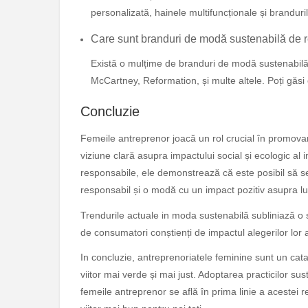
personalizată, hainele multifuncționale și branduri
Care sunt branduri de modă sustenabilă de
Există o mulțime de branduri de modă sustenabilă 
McCartney, Reformation, și multe altele. Poți găsi o
Concluzie
Femeile antreprenor joacă un rol crucial în promovar
viziune clară asupra impactului social și ecologic al 
responsabile, ele demonstrează că este posibil să s
responsabil și o modă cu un impact pozitiv asupra lu
Trendurile actuale in moda sustenabilă subliniază 
de consumatori conștienți de impactul alegerilor lor 
In concluzie, antreprenoriatele feminine sunt un cata
viitor mai verde și mai just. Adoptarea practicilor su
femeile antreprenor se află în prima linie a acestei r