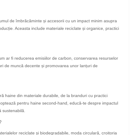
umul de îmbrăcăminte și accesorii cu un impact minim asupra
ducție. Aceasta include materiale reciclate și organice, practici
um ar fi reducerea emisiilor de carbon, conservarea resurselor
curi de muncă decente și promovarea unor lanțuri de
 haine din materiale durabile, de la branduri cu practici
, optează pentru haine second-hand, educă-te despre impactul
ă sustenabilă.
?
erialelor reciclate și biodegradabile, moda circulară, croitoria