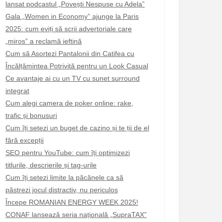
lansat podcastul „Povești Nespuse cu Adela”
Gala „Women in Economy” ajunge la Paris
2025: cum eviți să scrii advertoriale care
„miros” a reclamă ieftină
Cum să Asortezi Pantalonii din Catifea cu
Încălțămintea Potrivită pentru un Look Casual
Ce avantaje ai cu un TV cu sunet surround
integrat
Cum alegi camera de poker online: rake,
trafic și bonusuri
Cum îți setezi un buget de cazino și te ții de el
fără excepții
SEO pentru YouTube: cum îți optimizezi
titlurile, descrierile și tag-urile
Cum îți setezi limite la păcănele ca să
păstrezi jocul distractiv, nu periculos
Începe ROMANIAN ENERGY WEEK 2025!
CONAF lansează seria națională „SupraTAX”