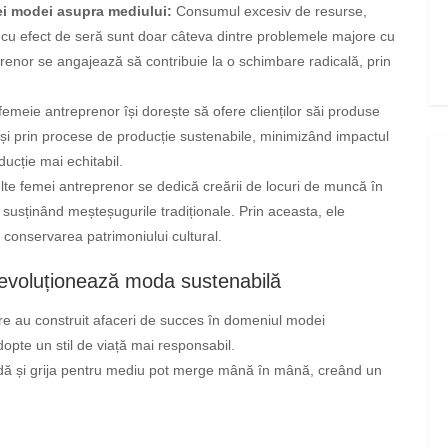
iei modei asupra mediului:
Consumul excesiv de resurse,
 cu efect de seră sunt doar câteva dintre problemele majore cu
renor se angajează să contribuie la o schimbare radicală, prin
emeie antreprenor își dorește să ofere clienților săi produse
e și prin procese de producție sustenabile, minimizând impactul
ucție mai echitabil.
te femei antreprenor se dedică creării de locuri de muncă în
 susținând meșteșugurile tradiționale. Prin aceasta, ele
 conservarea patrimoniului cultural.
evoluționează moda sustenabilă
e au construit afaceri de succes în domeniul modei
adopte un stil de viață mai responsabil.
ă și grija pentru mediu pot merge mână în mână, creând un