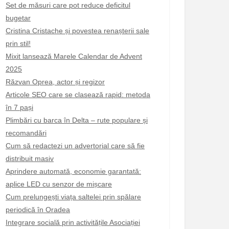
Set de măsuri care pot reduce deficitul
bugetar
Cristina Cristache și povestea renașterii sale
prin stil!
Mixit lansează Marele Calendar de Advent
2025
Răzvan Oprea, actor și regizor
Articole SEO care se clasează rapid: metoda
în 7 pași
Plimbări cu barca în Delta – rute populare și
recomandări
Cum să redactezi un advertorial care să fie
distribuit masiv
Aprindere automată, economie garantată:
aplice LED cu senzor de mișcare
Cum prelungești viața saltelei prin spălare
periodică în Oradea
Integrare socială prin activitățile Asociației