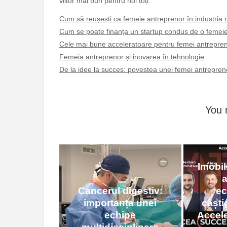
viitor mai bun pentru noi toți.
Cum să reușești ca femeie antreprenor în industria
Cum se poate finanța un startup condus de o femei
Cele mai bune acceleratoare pentru femei antrepren
Femeia antreprenor și inovarea în tehnologie
De la idee la succes: povestea unei femei antrepreno
You 
Imobil
a
Cancerul digestiv:
ec
importanța unei
câști
echipe
Accele