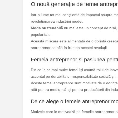
O nouă generație de femei antrep
Într-o lume tot mai conștientă de impactul asupra med
revoluționarea industriei modei.
Moda sustenabilă
nu mai este un concept de nișă, c
popularitate.
Această mișcare este alimentată de o dorință crescân
antreprenor se află în fruntea acestei revoluții.
Femeia antreprenor și pasiunea pent
Din ce în ce mai multe femei își asumă rolul de ino
accentul pe durabilitate, responsabilitate socială și 
Aceste femei antreprenor sunt motivate de o dorință 
atât pentru mediu, cât și pentru producătorii din ind
De ce alege o femeie antreprenor mo
Motivele care le motivează pe femeile antreprenor s