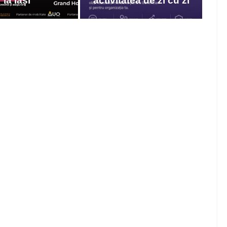
la Iași
activitatea de zi cu zi