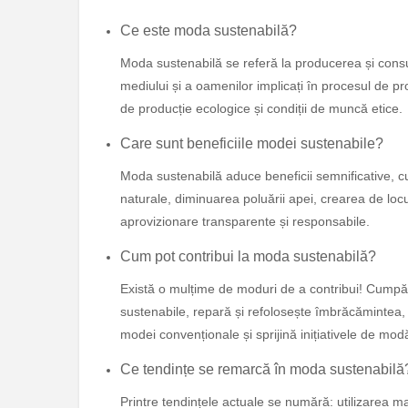
Ce este moda sustenabilă?
Moda sustenabilă se referă la producerea și cons
mediului și a oamenilor implicați în procesul de pro
de producție ecologice și condiții de muncă etice.
Care sunt beneficiile modei sustenabile?
Moda sustenabilă aduce beneficii semnificative, c
naturale, diminuarea poluării apei, crearea de lo
aprovizionare transparente și responsabile.
Cum pot contribui la moda sustenabilă?
Există o mulțime de moduri de a contribui! Cumpără
sustenabile, repară și refolosește îmbrăcămintea
modei convenționale și sprijină inițiativele de mod
Ce tendințe se remarcă în moda sustenabilă
Printre tendințele actuale se numără: utilizarea mat