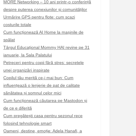
MORE Networking – 10 ani printr-o conferință
despre puterea conexiunilor și comunităților
Urmărire GPS pentru flote: cum scazi
costurile totale
Cum funcționează AI Home la mașinile de
spălat
Târgul Educațional Mommy HAI revine pe 31
ianuarie, la Sala Palatului
Petreceri pentru copii fără stres: secretele
unei organizări inspirate
Copilul tău merită ce-i mai bun: Cum
influențează o lenjerie de pat de calitate
sănătatea și somnul celor mici
Cum funcționează căutarea pe Mastodon și
de ce e diferită
Cum pregătești casa pentru sezonul rece
folosind tehnologie smart
Oameni, destine, emoție: Adela Hanafi, a