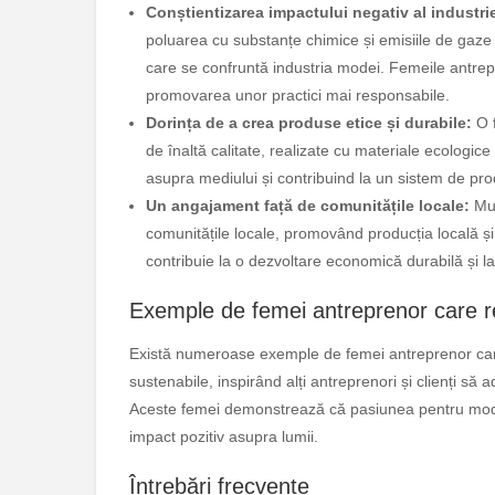
Conștientizarea impactului negativ al industr
poluarea cu substanțe chimice și emisiile de gaze
care se confruntă industria modei. Femeile antrep
promovarea unor practici mai responsabile.
Dorința de a crea produse etice și durabile:
O f
de înaltă calitate, realizate cu materiale ecologic
asupra mediului și contribuind la un sistem de prod
Un angajament față de comunitățile locale:
Mul
comunitățile locale, promovând producția locală și
contribuie la o dezvoltare economică durabilă și la
Exemple de femei antreprenor care r
Există numeroase exemple de femei antreprenor car
sustenabile, inspirând alți antreprenori și clienți să 
Aceste femei demonstrează că pasiunea pentru mod
impact pozitiv asupra lumii.
Întrebări frecvente