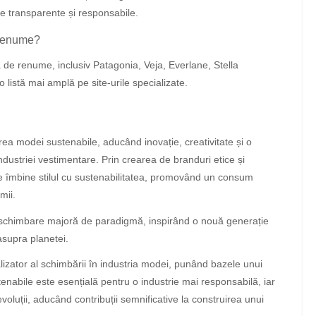
le transparente și responsabile.
 renume?
de renume, inclusiv Patagonia, Veja, Everlane, Stella
 listă mai amplă pe site-urile specializate.
ea modei sustenabile, aducând inovație, creativitate și o
industriei vestimentare. Prin crearea de branduri etice și
e îmbine stilul cu sustenabilitatea, promovând un consum
mii.
o schimbare majoră de paradigmă, inspirând o nouă generație
asupra planetei.
lizator al schimbării în industria modei, punând bazele unui
stenabile este esențială pentru o industrie mai responsabilă, iar
evoluții, aducând contribuții semnificative la construirea unui