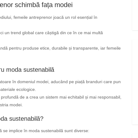
renor schimbă fața modei
iului, femeile antreprenor joacă un rol esențial în
i un trend global care câștigă din ce în ce mai multă
dă pentru produse etice, durabile și transparente, iar femeile
ru moda sustenabilă
vatoare în domeniul modei, aducând pe piață branduri care pun
materiale ecologice.
profundă de a crea un sistem mai echitabil și mai responsabil,
ustria modei.
da sustenabilă?
ă se implice în moda sustenabilă sunt diverse: