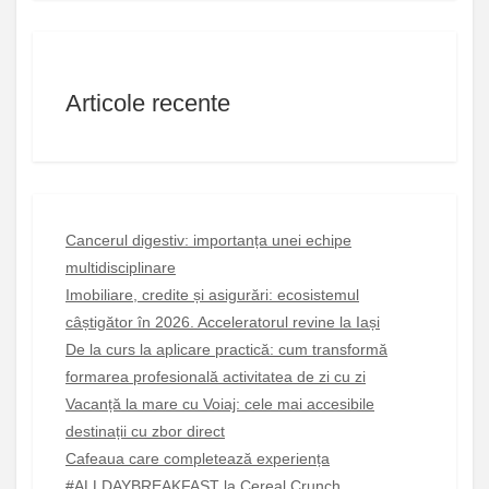
Articole recente
Cancerul digestiv: importanța unei echipe
multidisciplinare
Imobiliare, credite și asigurări: ecosistemul
câștigător în 2026. Acceleratorul revine la Iași
De la curs la aplicare practică: cum transformă
formarea profesională activitatea de zi cu zi
Vacanță la mare cu Voiaj: cele mai accesibile
destinații cu zbor direct
Cafeaua care completează experiența
#ALLDAYBREAKFAST la Cereal Crunch