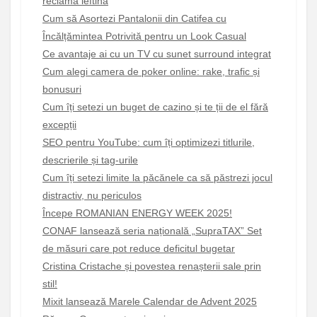
reclamă ieftină
Cum să Asortezi Pantalonii din Catifea cu
Încălțămintea Potrivită pentru un Look Casual
Ce avantaje ai cu un TV cu sunet surround integrat
Cum alegi camera de poker online: rake, trafic și
bonusuri
Cum îți setezi un buget de cazino și te ții de el fără
excepții
SEO pentru YouTube: cum îți optimizezi titlurile,
descrierile și tag-urile
Cum îți setezi limite la păcănele ca să păstrezi jocul
distractiv, nu periculos
Începe ROMANIAN ENERGY WEEK 2025!
CONAF lansează seria națională „SupraTAX” Set
de măsuri care pot reduce deficitul bugetar
Cristina Cristache și povestea renașterii sale prin
stil!
Mixit lansează Marele Calendar de Advent 2025