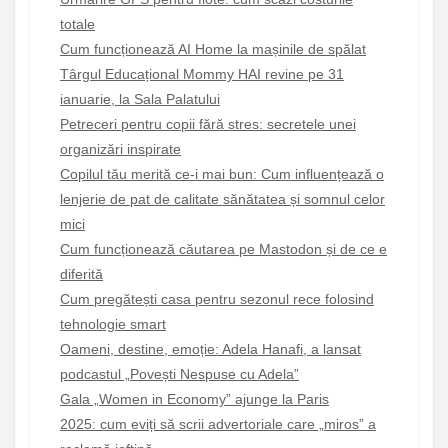
totale
Cum funcționează AI Home la mașinile de spălat
Târgul Educațional Mommy HAI revine pe 31
ianuarie, la Sala Palatului
Petreceri pentru copii fără stres: secretele unei
organizări inspirate
Copilul tău merită ce-i mai bun: Cum influențează o
lenjerie de pat de calitate sănătatea și somnul celor
mici
Cum funcționează căutarea pe Mastodon și de ce e
diferită
Cum pregătești casa pentru sezonul rece folosind
tehnologie smart
Oameni, destine, emoție: Adela Hanafi, a lansat
podcastul „Povești Nespuse cu Adela”
Gala „Women in Economy” ajunge la Paris
2025: cum eviți să scrii advertoriale care „miros” a