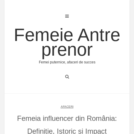
Skip
to
content
Femeie Antre
prenor
Femei puternice, afaceri de succes
AFACERI
Femeia influencer din România:
Definiție, Istoric și Impact