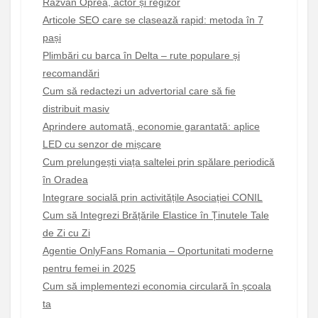
Răzvan Oprea, actor și regizor
Articole SEO care se clasează rapid: metoda în 7
pași
Plimbări cu barca în Delta – rute populare și
recomandări
Cum să redactezi un advertorial care să fie
distribuit masiv
Aprindere automată, economie garantată: aplice
LED cu senzor de mișcare
Cum prelungești viața saltelei prin spălare periodică
în Oradea
Integrare socială prin activitățile Asociației CONIL
Cum să Integrezi Brățările Elastice în Ținutele Tale
de Zi cu Zi
Agentie OnlyFans Romania – Oportunitati moderne
pentru femei in 2025
Cum să implementezi economia circulară în școala
ta