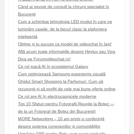
Când ai nevoie de consult la chirurg specialist în
București
Cum a schimbat tehnologia LED modul în care ne
luminăm casele: de la becul clasic la plafoniera
inteligentă
Obține și tu succes ca model de videochat în Iași!
Află acum toate informațiile despre Heylux sau Viva
Diva pe Forumvideochat.ro!
Ce rol joacă AI în ecosistemul Galaxy
Cum optimizează Samsung experiența vizuală
Ghidul Smart Shopping la Parfumuri: Cum să
recunoști și să profiți de cele mai bune oferte online
Ce rol are AI în electrocasnicele moderne
Top 10 Sfaturi pentru Fotografii Reușite la Botez —
de la un Fotograf de Botez din București)
MORE Networking – 10 ani printr-o conferință
despre puterea conexiunilor și comunităților
Urmărire GPS pentru flote: cum scazi costurile