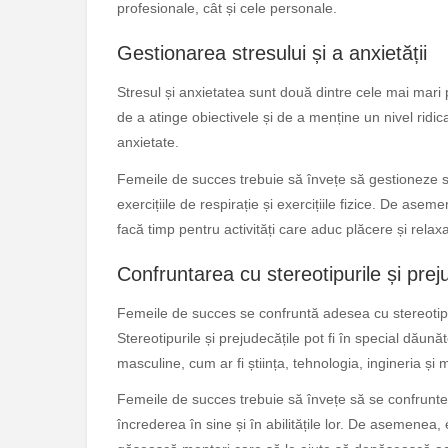
profesionale, cât și cele personale.
Gestionarea stresului și a anxietății
Stresul și anxietatea sunt două dintre cele mai mari
de a atinge obiectivele și de a menține un nivel ridic
anxietate.
Femeile de succes trebuie să învețe să gestioneze str
exercițiile de respirație și exercițiile fizice. De asem
facă timp pentru activități care aduc plăcere și relax
Confruntarea cu stereotipurile și prej
Femeile de succes se confruntă adesea cu stereotipur
Stereotipurile și prejudecățile pot fi în special dăun
masculine, cum ar fi știința, tehnologia, ingineria ș
Femeile de succes trebuie să învețe să se confrunte 
încrederea în sine și în abilitățile lor. De asemenea,