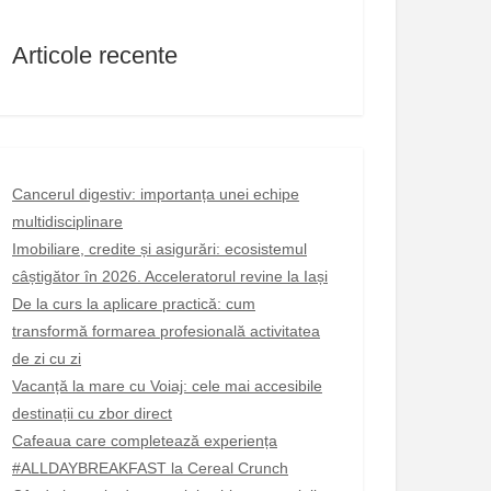
Articole recente
Cancerul digestiv: importanța unei echipe
multidisciplinare
Imobiliare, credite și asigurări: ecosistemul
câștigător în 2026. Acceleratorul revine la Iași
De la curs la aplicare practică: cum
transformă formarea profesională activitatea
de zi cu zi
Vacanță la mare cu Voiaj: cele mai accesibile
destinații cu zbor direct
Cafeaua care completează experiența
#ALLDAYBREAKFAST la Cereal Crunch