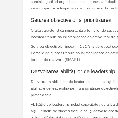
sarcinile și să își organizeze timpul pentru a îndeplin
să își organizeze timpul și să își gestioneze distracții
Setarea obiectivelor și prioritizarea
O altă caracteristică importantă a femeilor de succes 
Acestea trebuie să își stabilească obiective realiste și
Setarea obiectivelor înseamnă să își stabilească scop
Femeile de succes trebuie să își stabilească obiective
termen de realizare (SMART).
Dezvoltarea abilităților de leadership
Dezvoltarea abilităților de leadership este esențială
abilitățile de leadership pentru a își atinge obiectivel
profesională.
Abilitățile de leadership includ capacitatea de a lua 
alții. Femeile de succes trebuie să își dezvolte aceste
echilibrul între viața personală și cea profesională.