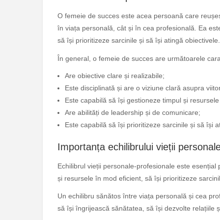
O femeie de succes este acea persoană care reușește s
în viața personală, cât și în cea profesională. Ea est
să își prioritizeze sarcinile și să își atingă obiectivele.
În general, o femeie de succes are următoarele carac
Are obiective clare și realizabile;
Este disciplinată și are o viziune clară asupra viitor
Este capabilă să își gestioneze timpul și resursele
Are abilități de leadership și de comunicare;
Este capabilă să își prioritizeze sarcinile și să își 
Importanța echilibrului vieții personal
Echilibrul vieții personale-profesionale este esenția
și resursele în mod eficient, să își prioritizeze sarcini
Un echilibru sănătos între viața personală și cea pr
să își îngrijească sănătatea, să își dezvolte relațiile ș