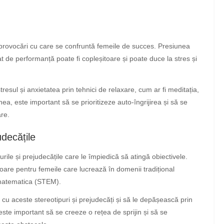
 provocări cu care se confruntă femeile de succes. Presiunea
at de performanță poate fi copleșitoare și poate duce la stres și
esul și anxietatea prin tehnici de relaxare, cum ar fi meditația,
enea, este important să se prioritizeze auto-îngrijirea și să se
are.
udecățile
ile și prejudecățile care le împiedică să atingă obiectivele.
ătoare pentru femeile care lucrează în domenii tradițional
i matematica (STEM).
cu aceste stereotipuri și prejudecăți și să le depășească prin
 este important să se creeze o rețea de sprijin și să se