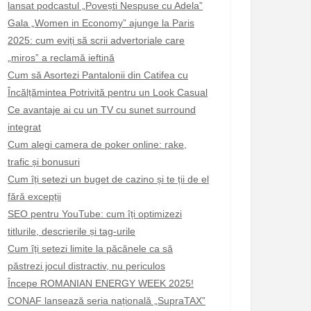
lansat podcastul „Povești Nespuse cu Adela”
Gala „Women in Economy” ajunge la Paris
2025: cum eviți să scrii advertoriale care
„miros” a reclamă ieftină
Cum să Asortezi Pantalonii din Catifea cu
Încălțămintea Potrivită pentru un Look Casual
Ce avantaje ai cu un TV cu sunet surround
integrat
Cum alegi camera de poker online: rake,
trafic și bonusuri
Cum îți setezi un buget de cazino și te ții de el
fără excepții
SEO pentru YouTube: cum îți optimizezi
titlurile, descrierile și tag-urile
Cum îți setezi limite la păcănele ca să
păstrezi jocul distractiv, nu periculos
Începe ROMANIAN ENERGY WEEK 2025!
CONAF lansează seria națională „SupraTAX”