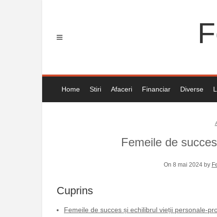
Skip
to
F
content
Home
Stiri
Afaceri
Financiar
Diverse
L
Femeile de succes:
On 8 mai 2024 by
F
Cuprins
Femeile de succes și echilibrul vieții personale-pr