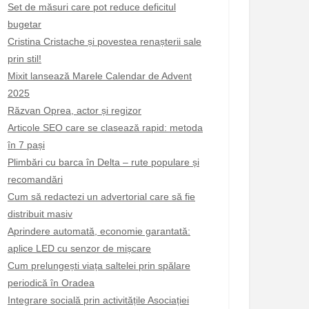
Set de măsuri care pot reduce deficitul
bugetar
Cristina Cristache și povestea renașterii sale
prin stil!
Mixit lansează Marele Calendar de Advent
2025
Răzvan Oprea, actor și regizor
Articole SEO care se clasează rapid: metoda
în 7 pași
Plimbări cu barca în Delta – rute populare și
recomandări
Cum să redactezi un advertorial care să fie
distribuit masiv
Aprindere automată, economie garantată:
aplice LED cu senzor de mișcare
Cum prelungești viața saltelei prin spălare
periodică în Oradea
Integrare socială prin activitățile Asociației