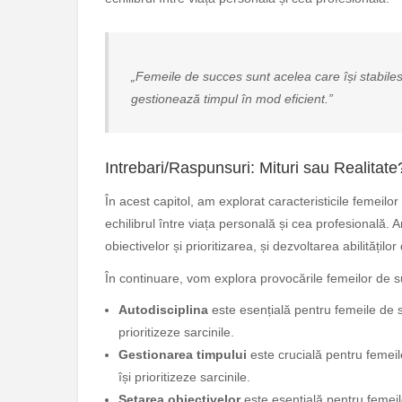
„Femeile de succes sunt acelea care își stabilesc o
gestionează timpul în mod eficient.”
Intrebari/Raspunsuri: Mituri sau Realitate
În acest capitol, am explorat caracteristicile femeilo
echilibrul între viața personală și cea profesională. 
obiectivelor și prioritizarea, și dezvoltarea abilități
În continuare, vom explora provocările femeilor de s
Autodisciplina
este esențială pentru femeile de s
prioritizeze sarcinile.
Gestionarea timpului
este crucială pentru femeil
își prioritizeze sarcinile.
Setarea obiectivelor
este esențială pentru femeil