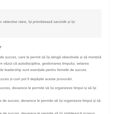
biective clare, își prioritizează sarcinile și își
?
r de succes, care le permit să își atingă obiectivele și să mențină
Am văzut că autodisciplina, gestionarea timpului, setarea
lor de leadership sunt esențiale pentru femeile de succes.
ucces și cum pot fi depășite aceste provocări.
ucces, deoarece le permite să își organizeze timpul și să își
e de succes, deoarece le permite să își organizeze timpul și să
e de succes, deoarece le permite să își stabilească scopuri