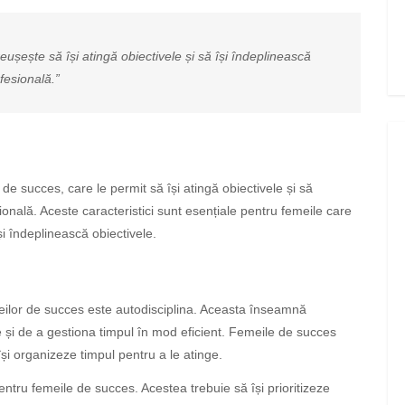
șește să își atingă obiectivele și să își îndeplinească
ofesională.”
 de succes, care le permit să își atingă obiectivele și să
ională. Aceste caracteristici sunt esențiale pentru femeile care
își îndeplinească obiectivele.
meilor de succes este autodisciplina. Aceasta înseamnă
le și de a gestiona timpul în mod eficient. Femeile de succes
își organizeze timpul pentru a le atinge.
tru femeile de succes. Acestea trebuie să își prioritizeze