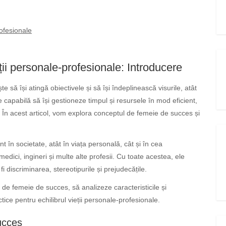
rofesionale
ții personale-profesionale: Introducere
ă își atingă obiectivele și să își îndeplinească visurile, atât
e capabilă să își gestioneze timpul și resursele în mod eficient,
ele. În acest articol, vom explora conceptul de femeie de succes și
nt în societate, atât în viața personală, cât și în cea
medici, ingineri și multe alte profesii. Cu toate acestea, ele
i discriminarea, stereotipurile și prejudecățile.
 de femeie de succes, să analizeze caracteristicile și
tice pentru echilibrul vieții personale-profesionale.
ucces