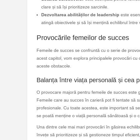
clare și să își prioritizeze sarcinile.
Dezvoltarea abilităților de leadership
este esenț
atingă obiectivele și să își mențină echilibrul într
Provocările femeilor de succes
Femeile de succes se confruntă cu o serie de provocăr
acest capitol, vom explora principalele provocări cu
aceste obstacole.
Balanța între viața personală și cea 
O provocare majoră pentru femeile de succes este găs
Femeile care au succes în carieră pot fi tentate să s
profesionale. Cu toate acestea, este important să se
se poată menține o viață personală sănătoasă și o c
Una dintre cele mai mari provocări în găsirea echili
învețe să prioritizeze și să gestioneze timpul eficient,