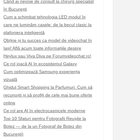
Când ai nevoie de consult la chirurg specialist
în București
Cum a schimbat tehnologia LED modul în
care ne luminăm casele: de la becul clasic la
plafoniera inteligentă
Obține și tu succes ca model de videochat în
Iași! Află acum toate informațiile despre
Heylux sau Viva Diva pe Forumvideochat.ro!
Ce rol joacă AI în ecosistemul Galaxy
Cum optimizează Samsung experiența
vizuală
Ghidul Smart Shopping la Parfumuri: Cum să
recunoști și să profiți de cele mai bune oferte
online
Ce rol are AI în electrocasnicele moderne
Top 10 Sfaturi pentru Fotografii Reușite la
Botez — de la un Fotograf de Botez din
București)