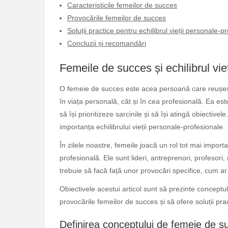
Caracteristicile femeilor de succes
Provocările femeilor de succes
Soluții practice pentru echilibrul vieții personale-p
Concluzii și recomandări
Femeile de succes și echilibrul vie
O femeie de succes este acea persoană care reușește s
în viața personală, cât și în cea profesională. Ea est
să își prioritizeze sarcinile și să își atingă obiectiv
importanța echilibrului vieții personale-profesionale.
În zilele noastre, femeile joacă un rol tot mai importa
profesională. Ele sunt lideri, antreprenori, profesori, 
trebuie să facă față unor provocări specifice, cum ar f
Obiectivele acestui articol sunt să prezinte conceptul
provocările femeilor de succes și să ofere soluții prac
Definirea conceptului de femeie de s