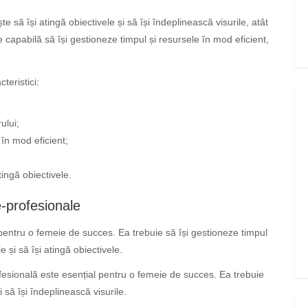
ă își atingă obiectivele și să își îndeplinească visurile, atât
e capabilă să își gestioneze timpul și resursele în mod eficient,
teristici:
ului;
 în mod eficient;
atingă obiectivele.
e-profesionale
l pentru o femeie de succes. Ea trebuie să își gestioneze timpul
le și să își atingă obiectivele.
ofesională este esențial pentru o femeie de succes. Ea trebuie
i să își îndeplinească visurile.