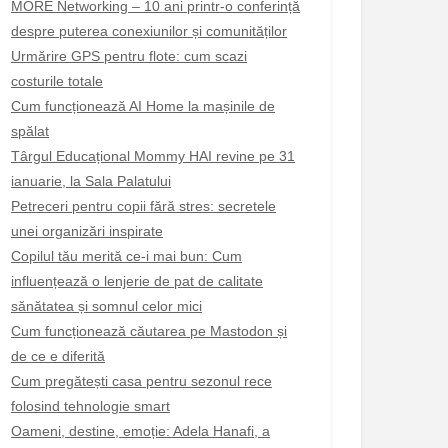
MORE Networking – 10 ani printr-o conferință
despre puterea conexiunilor și comunităților
Urmărire GPS pentru flote: cum scazi
costurile totale
Cum funcționează AI Home la mașinile de
spălat
Târgul Educațional Mommy HAI revine pe 31
ianuarie, la Sala Palatului
Petreceri pentru copii fără stres: secretele
unei organizări inspirate
Copilul tău merită ce-i mai bun: Cum
influențează o lenjerie de pat de calitate
sănătatea și somnul celor mici
Cum funcționează căutarea pe Mastodon și
de ce e diferită
Cum pregătești casa pentru sezonul rece
folosind tehnologie smart
Oameni, destine, emoție: Adela Hanafi, a