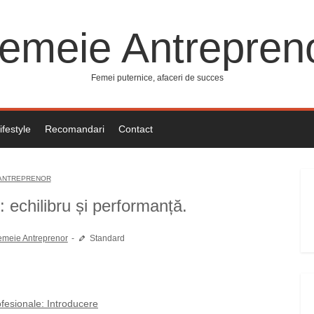
emeie Antrepren
Femei puternice, afaceri de succes
ifestyle
Recomandari
Contact
ANTREPRENOR
 echilibru și performanță.
emeie Antreprenor
Standard
ofesionale: Introducere