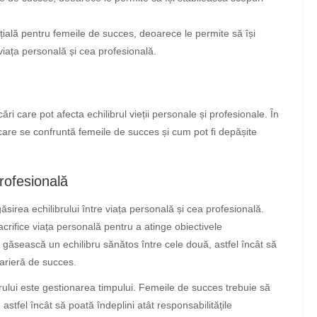
ială pentru femeile de succes, deoarece le permite să își
e viața personală și cea profesională.
i care pot afecta echilibrul vieții personale și profesionale. În
 care se confruntă femeile de succes și cum pot fi depășite
profesională
irea echilibrului între viața personală și cea profesională.
acrifice viața personală pentru a atinge obiectivele
 găsească un echilibru sănătos între cele două, astfel încât să
arieră de succes.
brului este gestionarea timpului. Femeile de succes trebuie să
 astfel încât să poată îndeplini atât responsabilitățile