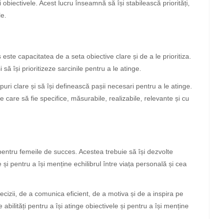
i obiectivele. Acest lucru înseamnă să își stabilească priorități,
le.
este capacitatea de a seta obiective clare și de a le prioritiza.
 să își prioritizeze sarcinile pentru a le atinge.
uri clare și să își definească pașii necesari pentru a le atinge.
 care să fie specifice, măsurabile, realizabile, relevante și cu
 pentru femeile de succes. Acestea trebuie să își dezvolte
e și pentru a își menține echilibrul între viața personală și cea
decizii, de a comunica eficient, de a motiva și de a inspira pe
 abilități pentru a își atinge obiectivele și pentru a își menține