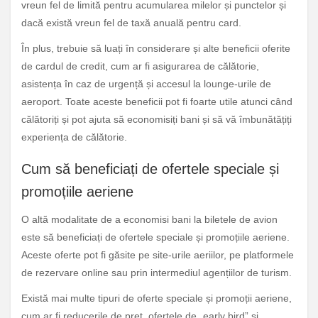
vreun fel de limită pentru acumularea milelor și punctelor și
dacă există vreun fel de taxă anuală pentru card.
În plus, trebuie să luați în considerare și alte beneficii oferite
de cardul de credit, cum ar fi asigurarea de călătorie,
asistența în caz de urgență și accesul la lounge-urile de
aeroport. Toate aceste beneficii pot fi foarte utile atunci când
călătoriți și pot ajuta să economisiți bani și să vă îmbunătățiți
experiența de călătorie.
Cum să beneficiați de ofertele speciale și
promoțiile aeriene
O altă modalitate de a economisi bani la biletele de avion
este să beneficiați de ofertele speciale și promoțiile aeriene.
Aceste oferte pot fi găsite pe site-urile aeriilor, pe platformele
de rezervare online sau prin intermediul agențiilor de turism.
Există mai multe tipuri de oferte speciale și promoții aeriene,
cum ar fi reducerile de preț, ofertele de „early bird” și