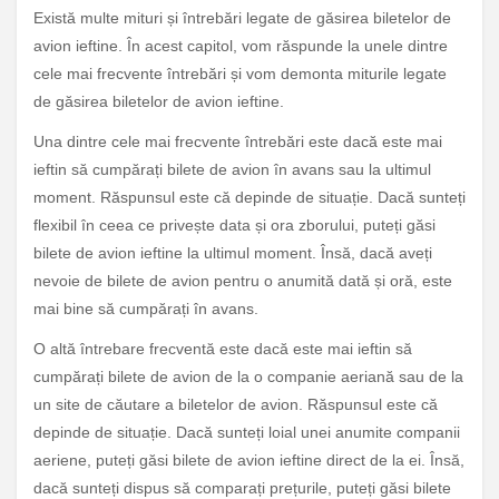
Există multe mituri și întrebări legate de găsirea biletelor de
avion ieftine. În acest capitol, vom răspunde la unele dintre
cele mai frecvente întrebări și vom demonta miturile legate
de găsirea biletelor de avion ieftine.
Una dintre cele mai frecvente întrebări este dacă este mai
ieftin să cumpărați bilete de avion în avans sau la ultimul
moment. Răspunsul este că depinde de situație. Dacă sunteți
flexibil în ceea ce privește data și ora zborului, puteți găsi
bilete de avion ieftine la ultimul moment. Însă, dacă aveți
nevoie de bilete de avion pentru o anumită dată și oră, este
mai bine să cumpărați în avans.
O altă întrebare frecventă este dacă este mai ieftin să
cumpărați bilete de avion de la o companie aeriană sau de la
un site de căutare a biletelor de avion. Răspunsul este că
depinde de situație. Dacă sunteți loial unei anumite companii
aeriene, puteți găsi bilete de avion ieftine direct de la ei. Însă,
dacă sunteți dispus să comparați prețurile, puteți găsi bilete