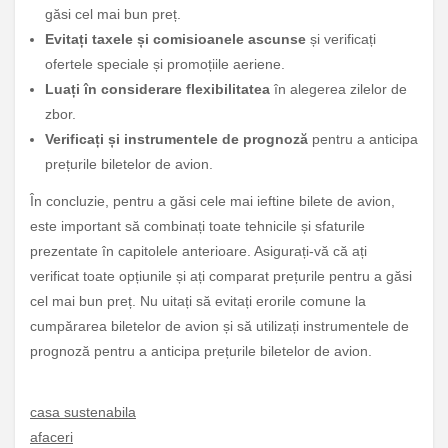
găsi cel mai bun preț.
Evitați taxele și comisioanele ascunse
și verificați
ofertele speciale și promoțiile aeriene.
Luați în considerare flexibilitatea
în alegerea zilelor de
zbor.
Verificați și instrumentele de prognoză
pentru a anticipa
prețurile biletelor de avion.
În concluzie, pentru a găsi cele mai ieftine bilete de avion,
este important să combinați toate tehnicile și sfaturile
prezentate în capitolele anterioare. Asigurați-vă că ați
verificat toate opțiunile și ați comparat prețurile pentru a găsi
cel mai bun preț. Nu uitați să evitați erorile comune la
cumpărarea biletelor de avion și să utilizați instrumentele de
prognoză pentru a anticipa prețurile biletelor de avion.
casa sustenabila
afaceri