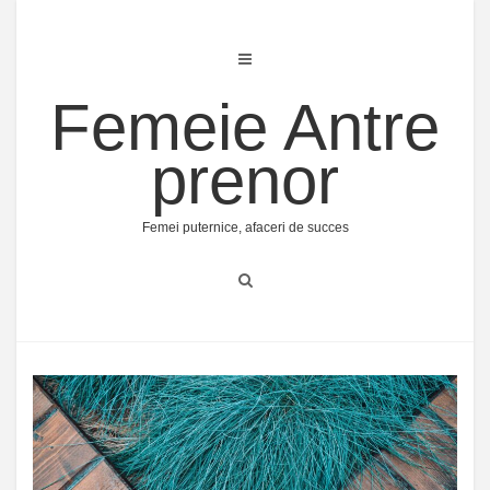
Skip
to
content
Femeie Antre
prenor
Femei puternice, afaceri de succes