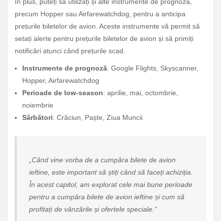
În plus, puteți să utilizați și alte instrumente de prognoză,
precum Hopper sau Airfarewatchdog, pentru a anticipa
prețurile biletelor de avion. Aceste instrumente vă permit să
setați alerte pentru prețurile biletelor de avion și să primiți
notificări atunci când prețurile scad.
Instrumente de prognoză
: Google Flights, Skyscanner,
Hopper, Airfarewatchdog
Perioade de low-season
: aprilie, mai, octombrie,
noiembrie
Sărbători
: Crăciun, Paște, Ziua Muncii
„Când vine vorba de a cumpăra bilete de avion
ieftine, este important să știți când să faceți achiziția.
În acest capitol, am explorat cele mai bune perioade
pentru a cumpăra bilete de avion ieftine și cum să
profitați de vânzările și ofertele speciale.”