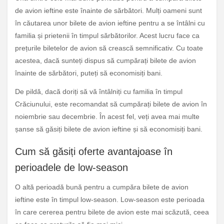
de avion ieftine este înainte de sărbători. Mulți oameni sunt
în căutarea unor bilete de avion ieftine pentru a se întâlni cu
familia și prietenii în timpul sărbătorilor. Acest lucru face ca
prețurile biletelor de avion să crească semnificativ. Cu toate
acestea, dacă sunteți dispus să cumpărați bilete de avion
înainte de sărbători, puteți să economisiți bani.
De pildă, dacă doriți să vă întâlniți cu familia în timpul
Crăciunului, este recomandat să cumpărați bilete de avion în
noiembrie sau decembrie. În acest fel, veți avea mai multe
șanse să găsiți bilete de avion ieftine și să economisiți bani.
Cum să găsiți oferte avantajoase în
perioadele de low-season
O altă perioadă bună pentru a cumpăra bilete de avion
ieftine este în timpul low-season. Low-season este perioada
în care cererea pentru bilete de avion este mai scăzută, ceea