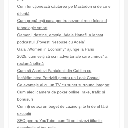
Cum funcționează căutarea pe Mastodon și de ce e
diferită
Cum pregătești casa pentru sezonul rece folosind
tehnologie smart
Oameni, destine, emoție: Adela Hanafi, a lansat
podcastul „Povești Nespuse cu Adela”
Gala „Women in Economy” ajunge la Paris
2025: cum eviți să scrii advertoriale care „miros” a
reclamă ieftină
Cum să Asortezi Pantalonii din Catifea cu
Încălțămintea Potrivită pentru un Look Casual
Ce avantaje ai cu un TV cu sunet surround integrat
Cum alegi camera de poker online: rake, trafic și
bonusuri
Cum îți setezi un buget de cazino și te ții de el fără
excepții
SEO pentru YouTube: cum îți optimizezi titlurile,
descrierile și tag-urile