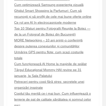
Cum optimizează Samsung experiența vizuală
Ghidul Smart Shopping la Parfumuri: Cum să
recunoști și să profiți de cele mai bune oferte online
Ce rol are AI în electrocasnicele moderne
Top 10 Sfaturi pentru Fotografii Reușite la Botez —
de la un Fotograf de Botez din București)
MORE Networking – 10 ani printr-o conferință
despre puterea conexiunilor și comunităților
Urmărire GPS pentru flote: cum scazi costurile
totale
Cum funcționează AI Home la mașinile de spălat
Târgul Educațional Mommy HAI revine pe 31
ianuarie, la Sala Palatului
Petreceri pentru copii fără stres: secretele unei
organizări inspirate
Copilul tău merită ce-i mai bun: Cum influențează o
lenjerie de pat de calitate sănătatea și somnul celor
mici