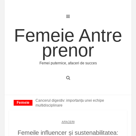
Skip
to
content
Femeie Antre
prenor
Femei puternice, afaceri de succes
Cancerul digestiv: importanța unei echipe
Femeie
multidisciplinare
AFACERI
Femeile influencer și sustenabilitatea: