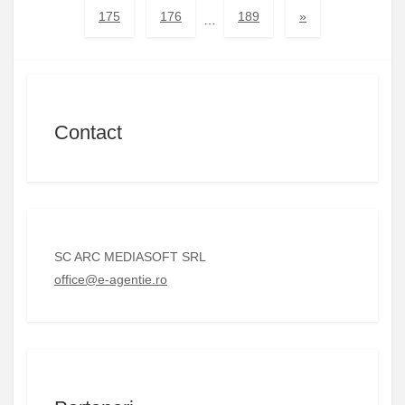
175
176
189
»
…
Contact
SC ARC MEDIASOFT SRL
office@e-agentie.ro