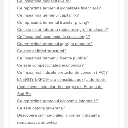
Ce înseamnă modelul IS-LM?
Ce reprezintă termenul globalizare financiară?
Ce înseamnă termenul capital fix?
Ce reprezintă termenul transfer pricing?
Ce este externalizarea (outsourcing-ul) în afaceri?
Ce înseamnă economia de subzistență?
Ce reprezintă termenul agregat monetar?
Ce este deficitul structural?
Ce înseamnă termenul finanțe publice?
Ce este competitivitatea economică?
Ce înseamnă indicele prețurilor de consum (IPC)?
ENERGY EXPO® și-a consolidat poziția de liderîn
rândul evenimentelor de energie din Europa de
Sud-Est
Ce reprezintă termenul economie informală?
Ce este datoria suverană?
Descoperă cum să-ți alegi o cremă hidratantă
românească autentică