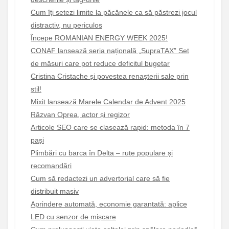
Cum îți setezi limite la păcănele ca să păstrezi jocul
distractiv, nu periculos
Începe ROMANIAN ENERGY WEEK 2025!
CONAF lansează seria națională „SupraTAX” Set
de măsuri care pot reduce deficitul bugetar
Cristina Cristache și povestea renașterii sale prin
stil!
Mixit lansează Marele Calendar de Advent 2025
Răzvan Oprea, actor și regizor
Articole SEO care se clasează rapid: metoda în 7
pași
Plimbări cu barca în Delta – rute populare și
recomandări
Cum să redactezi un advertorial care să fie
distribuit masiv
Aprindere automată, economie garantată: aplice
LED cu senzor de mișcare