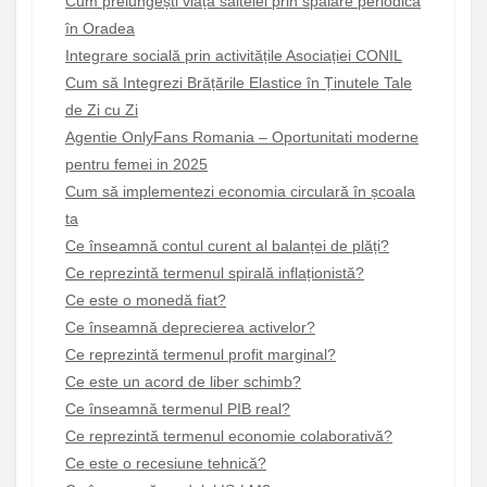
Cum prelungești viața saltelei prin spălare periodică
în Oradea
Integrare socială prin activitățile Asociației CONIL
Cum să Integrezi Brățările Elastice în Ținutele Tale
de Zi cu Zi
Agentie OnlyFans Romania – Oportunitati moderne
pentru femei in 2025
Cum să implementezi economia circulară în școala
ta
Ce înseamnă contul curent al balanței de plăți?
Ce reprezintă termenul spirală inflaționistă?
Ce este o monedă fiat?
Ce înseamnă deprecierea activelor?
Ce reprezintă termenul profit marginal?
Ce este un acord de liber schimb?
Ce înseamnă termenul PIB real?
Ce reprezintă termenul economie colaborativă?
Ce este o recesiune tehnică?