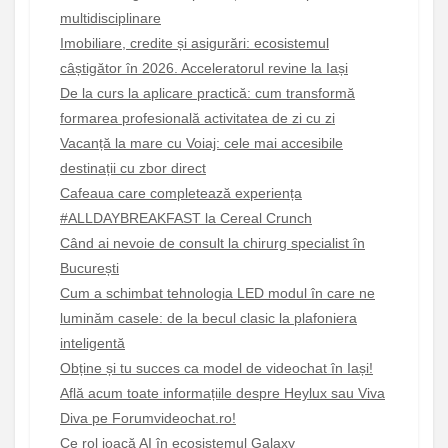
multidisciplinare
Imobiliare, credite și asigurări: ecosistemul
câștigător în 2026. Acceleratorul revine la Iași
De la curs la aplicare practică: cum transformă
formarea profesională activitatea de zi cu zi
Vacanță la mare cu Voiaj: cele mai accesibile
destinații cu zbor direct
Cafeaua care completează experiența
#ALLDAYBREAKFAST la Cereal Crunch
Când ai nevoie de consult la chirurg specialist în
București
Cum a schimbat tehnologia LED modul în care ne
luminăm casele: de la becul clasic la plafoniera
inteligentă
Obține și tu succes ca model de videochat în Iași!
Află acum toate informațiile despre Heylux sau Viva
Diva pe Forumvideochat.ro!
Ce rol joacă AI în ecosistemul Galaxy