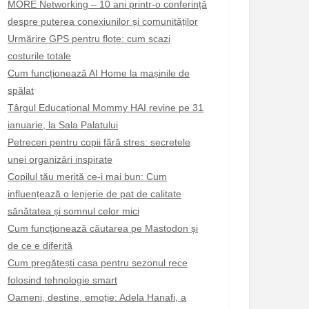
MORE Networking – 10 ani printr-o conferință
despre puterea conexiunilor și comunităților
Urmărire GPS pentru flote: cum scazi
costurile totale
Cum funcționează AI Home la mașinile de
spălat
Târgul Educațional Mommy HAI revine pe 31
ianuarie, la Sala Palatului
Petreceri pentru copii fără stres: secretele
unei organizări inspirate
Copilul tău merită ce-i mai bun: Cum
influențează o lenjerie de pat de calitate
sănătatea și somnul celor mici
Cum funcționează căutarea pe Mastodon și
de ce e diferită
Cum pregătești casa pentru sezonul rece
folosind tehnologie smart
Oameni, destine, emoție: Adela Hanafi, a