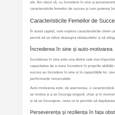
ele. Am văzut că, cu încredere în sine și perseverenț
caracteristicile femeilor de succes și cum puterea în
Caracteristicile Femeilor de Succ
În acest capitol, vom explora caracteristicile cheie c
permit să se ridice deasupra obstacolelor și să atin
Încrederea în sine și auto-motivarea
Încrederea în sine este una dintre cele mai important
capacitatea de a avea încredere în propriile abilități și 
succes au încredere în sine și în capacitățile lor, ce
performanțe remarcabile.
Auto-motivarea este, de asemenea, o caracteristică 
se motiva și a se încuraja singură, chiar și în mome
și să se încurajeze, ceea ce le permite să depășeasc
Perseverența și reziliența în fața obs