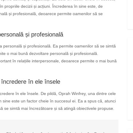
propriile decizii și acțiuni. Încrederea în sine este, de
nală și profesională, deoarece permite oamenilor să se
personală și profesională
ea personală și profesională. Ea permite oamenilor să se simtă
ermite o mai bună dezvoltare personală și profesională.
rtant în relațiile interpersonale, deoarece permite o mai bună
încredere în ele însele
redere în ele însele. De pildă, Oprah Winfrey, una dintre cele
 sine este un factor cheie în succesul ei. Ea a spus că, atunci
să se simtă mai încrezătoare și să atingă obiectivele propuse.