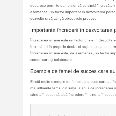
deoarece permite oamenilor să se simtă încrezători în 
asemenea, un factor important în dezvoltarea perso
dezvolte și să atingă obiectivele propuse.
Importanța încrederii în dezvoltarea 
Încrederea în sine este un factor cheie în dezvoltar
încrezători în propriile decizii și acțiuni, ceea ce p
Încrederea în sine este, de asemenea, un factor impo
comunicare și colaborare.
Exemple de femei de succes care au 
Există multe exemple de femei de succes care au înc
mai influente femei din lume, a spus că încrederea în
când a început să aibă încredere în sine, a început 