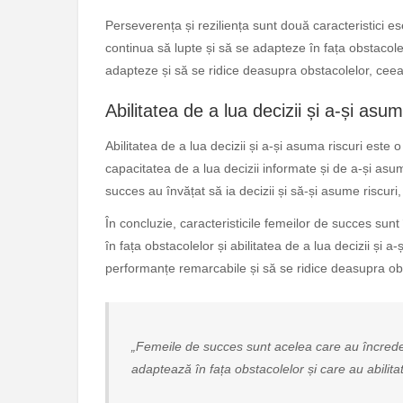
Perseverența și reziliența sunt două caracteristici e
continua să lupte și să se adapteze în fața obstacole
adapteze și să se ridice deasupra obstacolelor, cee
Abilitatea de a lua decizii și a-și asum
Abilitatea de a lua decizii și a-și asuma riscuri este
capacitatea de a lua decizii informate și de a-și asuma r
succes au învățat să ia decizii și să-și asume riscur
În concluzie, caracteristicile femeilor de succes sunt
în fața obstacolelor și abilitatea de a lua decizii și a
performanțe remarcabile și să se ridice deasupra ob
„Femeile de succes sunt acelea care au încredere
adaptează în fața obstacolelor și care au abilitat