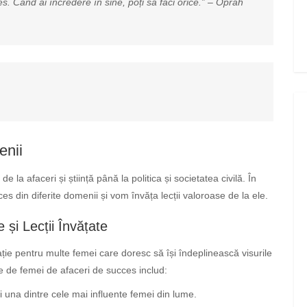
s. Când ai încredere în sine, poți să faci orice.” – Oprah
enii
la afaceri și știință până la politica și societatea civilă. În
 din diferite domenii și vom învăța lecții valoroase de la ele.
și Lecții Învățate
ie pentru multe femei care doresc să își îndeplinească visurile
le de femei de afaceri de succes includ:
 una dintre cele mai influente femei din lume.