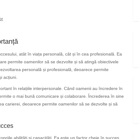
or
ortanță
esului, atât în viața personală, cât și în cea profesională. Ea
i, care permite oamenilor să se dezvolte și să atingă obiectivele
dezvoltarea personală și profesională, deoarece permite
i acțiuni.
rtant în relațiile interpersonale. Când oamenii au încredere în
ce permite o mai bună comunicare și colaborare. Încrederea în sine
ea carierei, deoarece permite oamenilor să se dezvolte și să
succes
opriile abilități și capacități. Ea este un factor cheie în succes,