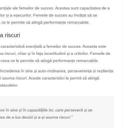
sențiale ale femeilor de succes. Acestea sunt capacitatea de a
lor și a eșecurilor. Femeile de succes au învățat să se
a ce le permite să atingă performanțe remarcabile.
a riscuri
 o caracteristică esențială a femeilor de succes. Aceasta este
iscuri, chiar și în fața incertitudinii și a criticilor. Femeile de
i, ceea ce le permite să atingă performanțe remarcabile.
 încrederea în sine și auto-motivarea, perseverența și reziliența
-și asuma riscuri. Aceste caracteristici le permit să atingă
stacolelor.
 în sine și în capacitățile lor, care perseveră și se
ea de a lua decizii și a-și asuma riscuri.”