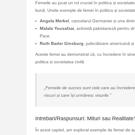
Femeile au jucat un rol crucial în politica și societat
bună. Unele exemple de femei în politica și societatea
Angela Merkel
, cancelarul Germaniei și una dint
Malala Yousafzai
, activistă pakistaneză pentru dr
Pace.
Ruth Bader Ginsburg
, judecătoare americană și a
Aceste femei au demonstrat că, cu încredere în sine și
politica și societatea civilă.
„Femeile de succes sunt cele care au încredere în
riscuri și care își urmăresc visurile.”
Intrebari/Raspunsuri: Mituri sau Realitate
În acest capitol, am explorat exemple de femei de suc