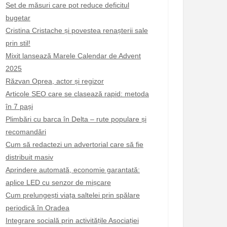
Set de măsuri care pot reduce deficitul
bugetar
Cristina Cristache și povestea renașterii sale
prin stil!
Mixit lansează Marele Calendar de Advent
2025
Răzvan Oprea, actor și regizor
Articole SEO care se clasează rapid: metoda
în 7 pași
Plimbări cu barca în Delta – rute populare și
recomandări
Cum să redactezi un advertorial care să fie
distribuit masiv
Aprindere automată, economie garantată:
aplice LED cu senzor de mișcare
Cum prelungești viața saltelei prin spălare
periodică în Oradea
Integrare socială prin activitățile Asociației