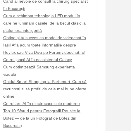
Când ai nevoie de consult la chirurg specialist
în București
Cum a schimbat tehnologia LED modul în
care ne luminăm casele: de la becul clasic la
plafoniera inteligentă
Obține și tu succes ca model de videochat în
Iași! Află acum toate informațiile despre
Heylux sau Viva Diva pe Forumvideochat.ro!
Ce rol joacă AI în ecosistemul Galaxy
Cum optimizează Samsung experiența
vizuală
Ghidul Smart Shopping la Parfumuri: Cum să
recunoști și să profiți de cele mai bune oferte
online
Ce rol are AI în electrocasnicele moderne
Top 10 Sfaturi pentru Fotografii Reușite la
Botez — de la un Fotograf de Botez din
București)