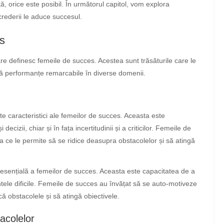
ă, orice este posibil. În următorul capitol, vom explora
crederii le aduce succesul.
es
are definesc femeile de succes. Acestea sunt trăsăturile care le
gă performanțe remarcabile în diverse domenii.
e caracteristici ale femeilor de succes. Aceasta este
decizii, chiar și în fața incertitudinii și a criticilor. Femeile de
ea ce le permite să se ridice deasupra obstacolelor și să atingă
esențială a femeilor de succes. Aceasta este capacitatea de a
ntele dificile. Femeile de succes au învățat să se auto-motiveze
ă obstacolele și să atingă obiectivele.
tacolelor