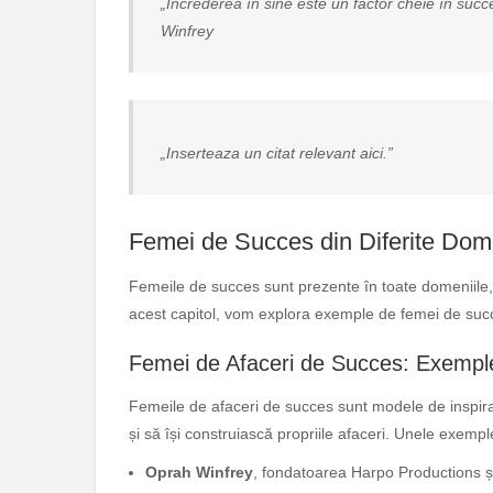
„Încrederea în sine este un factor cheie în succe
Winfrey
„Inserteaza un citat relevant aici.”
Femei de Succes din Diferite Dom
Femeile de succes sunt prezente în toate domeniile, de 
acest capitol, vom explora exemple de femei de succes
Femei de Afaceri de Succes: Exemple 
Femeile de afaceri de succes sunt modele de inspiraț
și să își construiască propriile afaceri. Unele exemp
Oprah Winfrey
, fondatoarea Harpo Productions și