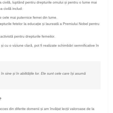
ea civilă, luptând pentru drepturile omului și pentru o lume mai
 civilă includ:
re cele mai puternice femei din lume.
epturile fetelor la educație și laureată a Premiului Nobel pentru
ctivistă pentru drepturile femeilor.
 cu o viziune clară, pot fi realizate schimbări semnificative în
 sine și în abilitățile lor. Ele sunt cele care își asumă
?
ces din diferite domenii și am învățat lecții valoroase de la