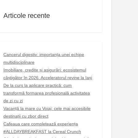
Articole recente
Cancerul digestiv: importanța unei echipe
multidisciplinare
Imobiliare, credite și asigurări: ecosistemul
câștigător în 2026. Acceleratorul revine la Iași
De la curs la aplicare practică: cum
transformă formarea profesională activitatea
de zi cu zi
Vacanță la mare cu Voiaj: cele mai accesibile
destinații cu zbor direct
Cafeaua care completează experiența
#ALLDAYBREAKFAST la Cereal Crunch