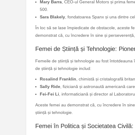
Mary Barra
, CEO-ul General Motors și prima fem
500.
Sara Blakely
, fondatoarea Spanx și una dintre cel
În loc să se lase împiedicate de obstacole, aceste fe
demonstrat că, cu încredere în sine și perseverență, 
Femei de Știință și Tehnologie: Pione
Femeile de știință și tehnologie au fost întotdeauna î
de știință și tehnologie includ:
Rosalind Franklin
, chimistă și cristalografă brita
Sally Ride
, fiziciană și astronaută americană car
Fei-Fei Li
, informaticiană și director al Laboratorul
Aceste femei au demonstrat că, cu încredere în sine și
știință și tehnologie.
Femei în Politica și Societatea Civilă: 