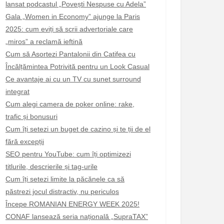
lansat podcastul „Povești Nespuse cu Adela”
Gala „Women in Economy” ajunge la Paris
2025: cum eviți să scrii advertoriale care
„miros” a reclamă ieftină
Cum să Asortezi Pantalonii din Catifea cu
Încălțămintea Potrivită pentru un Look Casual
Ce avantaje ai cu un TV cu sunet surround
integrat
Cum alegi camera de poker online: rake,
trafic și bonusuri
Cum îți setezi un buget de cazino și te ții de el
fără excepții
SEO pentru YouTube: cum îți optimizezi
titlurile, descrierile și tag-urile
Cum îți setezi limite la păcănele ca să
păstrezi jocul distractiv, nu periculos
Începe ROMANIAN ENERGY WEEK 2025!
CONAF lansează seria națională „SupraTAX”