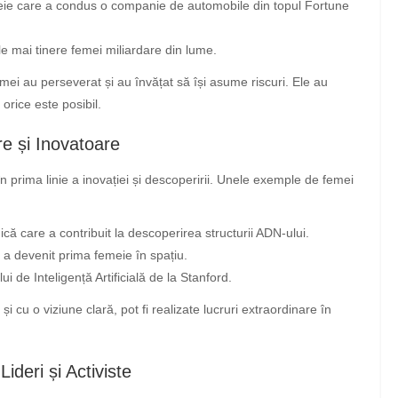
eie care a condus o companie de automobile din topul Fortune
e mai tinere femei miliardare din lume.
mei au perseverat și au învățat să își asume riscuri. Ele au
orice este posibil.
re și Inovatoare
n prima linie a inovației și descoperirii. Unele exemple de femei
nică care a contribuit la descoperirea structurii ADN-ului.
e a devenit prima femeie în spațiu.
ui de Inteligență Artificială de la Stanford.
 cu o viziune clară, pot fi realizate lucruri extraordinare în
Lideri și Activiste