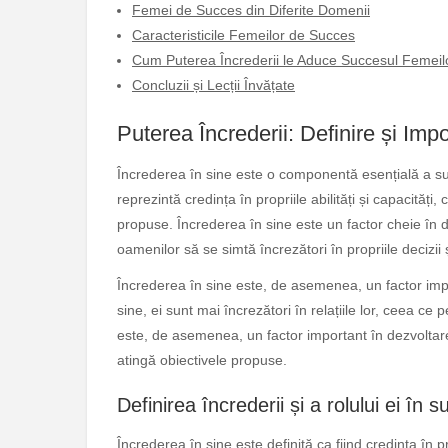
Femei de Succes din Diferite Domenii
Caracteristicile Femeilor de Succes
Cum Puterea Încrederii le Aduce Succesul Femeil
Concluzii și Lecții Învățate
Puterea Încrederii: Definire și Imp
Încrederea în sine este o componentă esențială a succ
reprezintă credința în propriile abilități și capacităț
propuse. Încrederea în sine este un factor cheie în 
oamenilor să se simtă încrezători în propriile decizii ș
Încrederea în sine este, de asemenea, un factor impo
sine, ei sunt mai încrezători în relațiile lor, ceea 
este, de asemenea, un factor important în dezvoltar
atingă obiectivele propuse.
Definirea încrederii și a rolului ei în 
Încrederea în sine este definită ca fiind credința în pr