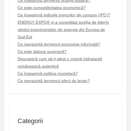
Ce înseamnă termenul finanțe publice?
Ce este competitivitatea economică?
Ce înseamnă indicele prețurilor de consum (IPC)?
ENERGY EXPO® și-a consolidat poziția de liderîn
rândul evenimentelor de energie din Europa de
Sud-Est
Ce reprezintă termenul economie informală?
Ce este datoria suverană?
Descoperă cum să-ți alegi o cremă hidratantă
românească autentică
Ce înseamnă politica monetară?
Ce reprezintă termenul efect de levier?
Categorii