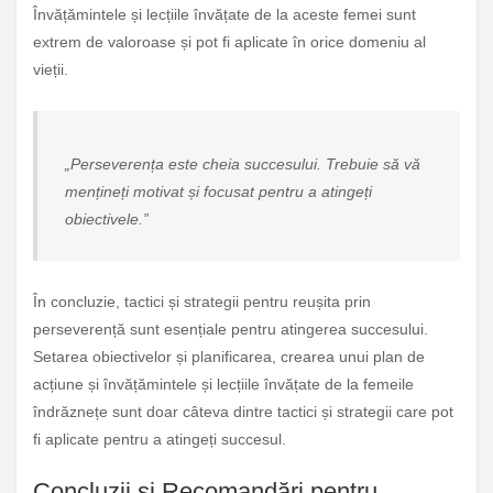
Învățămintele și lecțiile învățate de la aceste femei sunt
extrem de valoroase și pot fi aplicate în orice domeniu al
vieții.
„Perseverența este cheia succesului. Trebuie să vă
mențineți motivat și focusat pentru a atingeți
obiectivele.”
În concluzie, tactici și strategii pentru reușita prin
perseverență sunt esențiale pentru atingerea succesului.
Setarea obiectivelor și planificarea, crearea unui plan de
acțiune și învățămintele și lecțiile învățate de la femeile
îndrăznețe sunt doar câteva dintre tactici și strategii care pot
fi aplicate pentru a atingeți succesul.
Concluzii și Recomandări pentru