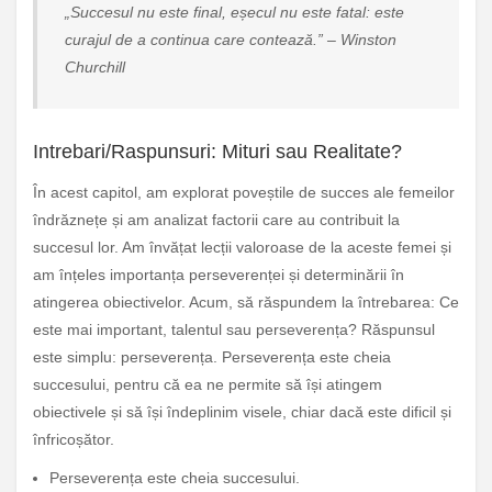
„Succesul nu este final, eșecul nu este fatal: este
curajul de a continua care contează.” – Winston
Churchill
Intrebari/Raspunsuri: Mituri sau Realitate?
În acest capitol, am explorat poveștile de succes ale femeilor
îndrăznețe și am analizat factorii care au contribuit la
succesul lor. Am învățat lecții valoroase de la aceste femei și
am înțeles importanța perseverenței și determinării în
atingerea obiectivelor. Acum, să răspundem la întrebarea: Ce
este mai important, talentul sau perseverența? Răspunsul
este simplu: perseverența. Perseverența este cheia
succesului, pentru că ea ne permite să își atingem
obiectivele și să își îndeplinim visele, chiar dacă este dificil și
înfricoșător.
Perseverența este cheia succesului.