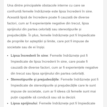
Una dintre principalele obstacole interne cu care se
confruntă femeile îndrăznețe este lipsa încrederii în sine.
Această lipsă de încredere poate fi cauzată de diverse
factori, cum ar fi experiențele negative din trecut, lipsa
sprijinului din partea celorlalți sau stereotipurile și
prejudecățile. În plus, femeile îndrăznețe pot fi împiedicate
de propriile lor așteptări și limite, care pot fi impuse de
societate sau de ei înșiși.
Lipsa încrederii în sine
: Femeile îndrăznețe pot fi
împiedicate de lipsa încrederii în sine, care poate fi
cauzată de diverse factori, cum ar fi experiențele negative
din trecut sau lipsa sprijinului din partea celorlalți.
Stereotipurile și prejudecățile
: Femeile îndrăznețe pot fi
împiedicate de stereotipurile și prejudecățile care le sunt
impuse de societate, cum ar fi ideea că femeile sunt mai
puțin capabile să conducă sau să ia decizii.
Lipsa sprijinului
: Femeile îndrăznețe pot fi împiedicate