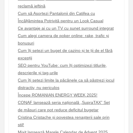
reclamă ieftină
Cum să Asortezi Pantalonii din Catifea cu
Încălțămintea Potrivită pentru un Look Casual
Ce avantaje ai cu un TV cu sunet surround integrat
Cum alegi camera de poker online: rake, trafic și
bonusuri
Cum îți setezi un buget de cazino și te ții de el fără
excepții
SEO pentru YouTube: cum îți optimizezi titlurile,
descrierile și tag-urile
Cum îți setezi limite la păcănele ca să păstrezi jocul
distractiv, nu periculos
Începe ROMANIAN ENERGY WEEK 2025!
CONAF lansează seria națională „SupraTAX” Set
de măsuri care pot reduce deficitul bugetar
Cristina Cristache și povestea renașterii sale prin
stil!
Mixit lansează Marele Calendar de Advent 2025