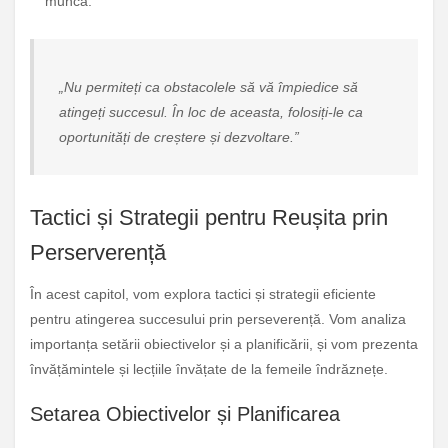
muncă.
„Nu permiteți ca obstacolele să vă împiedice să
atingeți succesul. În loc de aceasta, folosiți-le ca
oportunități de creștere și dezvoltare.”
Tactici și Strategii pentru Reușita prin
Perserverență
În acest capitol, vom explora tactici și strategii eficiente
pentru atingerea succesului prin perseverență. Vom analiza
importanța setării obiectivelor și a planificării, și vom prezenta
învățămintele și lecțiile învățate de la femeile îndrăznețe.
Setarea Obiectivelor și Planificarea