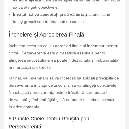
vă încurajează
, care să vă ajute să vă mențineți motivat și
să vă atingeți obiectivele.
Învățați să vă acceptați și să vă iertați
, atunci când
faceți greșeli sau întâmpinați obstacole.
Încheiere și Aprecierea Finală
Încheiem acest articol cu aprecieri finale și îndemnuri pentru
cititori. Perseverența este o trăsătură esențială pentru
atingerea succesului și ea poate fi dezvoltată și îmbunătățită
prin practică și exercițiu.
În final, vă îndemnăm să vă încercați să aplicați principiile de
perseverență în viața de zi cu zi și să vă atingeți obiectivele.
Nu uitați că perseverența este o trăsătură care poate fi
dezvoltată și îmbunătățită și că ea poate fi cheia succesului
în orice domeniu.
5 Puncte Cheie pentru Reușita prin
Perserverență