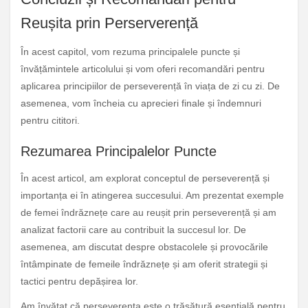
Reușita prin Perserverență
În acest capitol, vom rezuma principalele puncte și
învățămintele articolului și vom oferi recomandări pentru
aplicarea principiilor de perseverență în viața de zi cu zi. De
asemenea, vom încheia cu aprecieri finale și îndemnuri
pentru cititori.
Rezumarea Principalelor Puncte
În acest articol, am explorat conceptul de perseverență și
importanța ei în atingerea succesului. Am prezentat exemple
de femei îndrăznețe care au reușit prin perseverență și am
analizat factorii care au contribuit la succesul lor. De
asemenea, am discutat despre obstacolele și provocările
întâmpinate de femeile îndrăznețe și am oferit strategii și
tactici pentru depășirea lor.
Am învățat că perseverența este o trăsătură esențială pentru