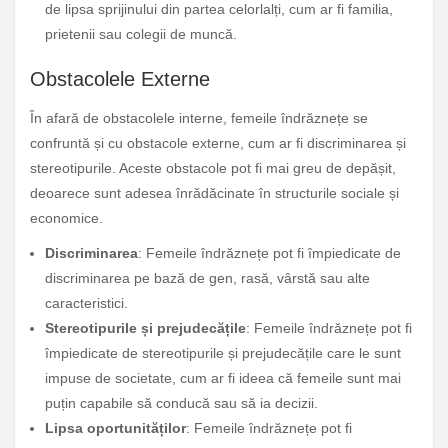
de lipsa sprijinului din partea celorlalți, cum ar fi familia,
prietenii sau colegii de muncă.
Obstacolele Externe
În afară de obstacolele interne, femeile îndrăznețe se
confruntă și cu obstacole externe, cum ar fi discriminarea și
stereotipurile. Aceste obstacole pot fi mai greu de depășit,
deoarece sunt adesea înrădăcinate în structurile sociale și
economice.
Discriminarea
: Femeile îndrăznețe pot fi împiedicate de
discriminarea pe bază de gen, rasă, vârstă sau alte
caracteristici.
Stereotipurile și prejudecățile
: Femeile îndrăznețe pot fi
împiedicate de stereotipurile și prejudecățile care le sunt
impuse de societate, cum ar fi ideea că femeile sunt mai
puțin capabile să conducă sau să ia decizii.
Lipsa oportunităților
: Femeile îndrăznețe pot fi