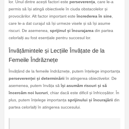
lor. Unul dintre acești factori este
perseverența
, care le-a
permis să își atingă obiectivele în ciuda obstacolelor și
provocărilor. Alt factor important este
încrederea în sine
,
care le-a dat curajul să își urmeze visele și să își asume
riscuri. De asemenea,
sprijinul și încurajarea
din partea
celorlalți au fost esențiale pentru succesul lor.
Învățămintele și Lecțiile Învățate de la
Femeile Îndrăznețe
Învățând de la femeile îndrăznețe, putem înțelege importanța
perseverenței și determinării
în atingerea obiectivelor. De
asemenea, putem învăța să
își asumăm riscuri și să
încercăm noi lucruri
, chiar dacă este dificil și înfricoșător. În
plus, putem înțelege importanța
sprijinului și încurajării
din
partea celorlalți în atingerea succesului.