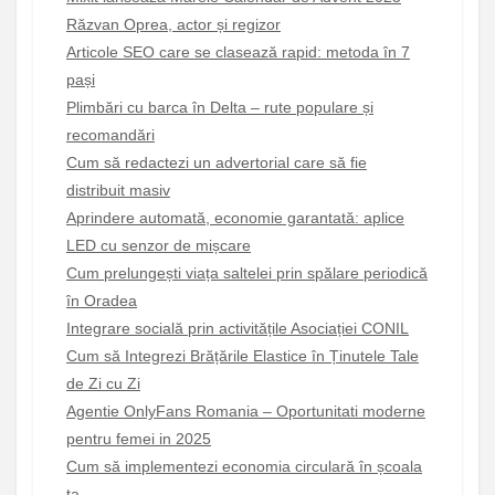
Răzvan Oprea, actor și regizor
Articole SEO care se clasează rapid: metoda în 7
pași
Plimbări cu barca în Delta – rute populare și
recomandări
Cum să redactezi un advertorial care să fie
distribuit masiv
Aprindere automată, economie garantată: aplice
LED cu senzor de mișcare
Cum prelungești viața saltelei prin spălare periodică
în Oradea
Integrare socială prin activitățile Asociației CONIL
Cum să Integrezi Brățările Elastice în Ținutele Tale
de Zi cu Zi
Agentie OnlyFans Romania – Oportunitati moderne
pentru femei in 2025
Cum să implementezi economia circulară în școala
ta