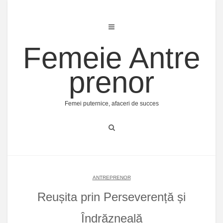
Skip
to
content
Femeie Antre
prenor
Femei puternice, afaceri de succes
ANTREPRENOR
Reușita prin Perseverență și
Îndrăzneală