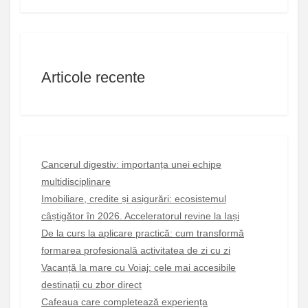
Articole recente
Cancerul digestiv: importanța unei echipe
multidisciplinare
Imobiliare, credite și asigurări: ecosistemul
câștigător în 2026. Acceleratorul revine la Iași
De la curs la aplicare practică: cum transformă
formarea profesională activitatea de zi cu zi
Vacanță la mare cu Voiaj: cele mai accesibile
destinații cu zbor direct
Cafeaua care completează experiența