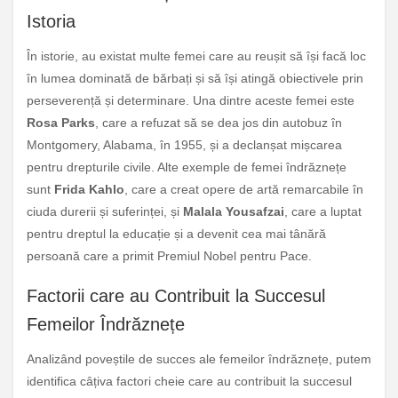
Istoria
În istorie, au existat multe femei care au reușit să își facă loc
în lumea dominată de bărbați și să își atingă obiectivele prin
perseverență și determinare. Una dintre aceste femei este
Rosa Parks
, care a refuzat să se dea jos din autobuz în
Montgomery, Alabama, în 1955, și a declanșat mișcarea
pentru drepturile civile. Alte exemple de femei îndrăznețe
sunt
Frida Kahlo
, care a creat opere de artă remarcabile în
ciuda durerii și suferinței, și
Malala Yousafzai
, care a luptat
pentru dreptul la educație și a devenit cea mai tânără
persoană care a primit Premiul Nobel pentru Pace.
Factorii care au Contribuit la Succesul
Femeilor Îndrăznețe
Analizând poveștile de succes ale femeilor îndrăznețe, putem
identifica câțiva factori cheie care au contribuit la succesul