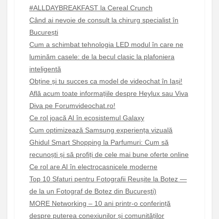
#ALLDAYBREAKFAST la Cereal Crunch
Când ai nevoie de consult la chirurg specialist în
București
Cum a schimbat tehnologia LED modul în care ne
luminăm casele: de la becul clasic la plafoniera
inteligentă
Obține și tu succes ca model de videochat în Iași!
Află acum toate informațiile despre Heylux sau Viva
Diva pe Forumvideochat.ro!
Ce rol joacă AI în ecosistemul Galaxy
Cum optimizează Samsung experiența vizuală
Ghidul Smart Shopping la Parfumuri: Cum să
recunoști și să profiți de cele mai bune oferte online
Ce rol are AI în electrocasnicele moderne
Top 10 Sfaturi pentru Fotografii Reușite la Botez —
de la un Fotograf de Botez din București)
MORE Networking – 10 ani printr-o conferință
despre puterea conexiunilor și comunităților