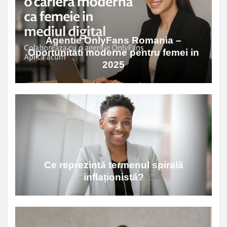
Agentie OnlyFans Romania –
Oportunitati moderne pentru femei in
2025
Ce reprezintă termenul spirală
inflaționistă?