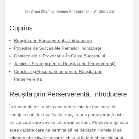
On 8 mai 2024 by
Femeie Antreprenor
Standard
Cuprins
Reușita prin Perserverență: Introducere
Poveștile de Succes Ale Femeilor Îndrăznețe
Obstacolele și Provocările În Calea Succesului
Tactici și Strategii pentru Reușita prin Perserverență
Concluzii și Recomandări pentru Reușita prin
Perserverență
Reușita prin Perserverență: Introducere
În lumea de azi, unde concurența este tot mai mare și
cerințele sunt tot mai înalte, reușita prin perseverență este
un concept care devine tot mai important. Perseverența este
acea calitate care ne permite să ne depășim limitele și să
atingem obiectivele noastre, chiar și în fața obstacolelor și