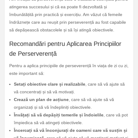
atingerea succesului și că ea poate fi dezvoltată și
îmbunătățită prin practică și exercițiu. Am văzut că femeile
îndrăznețe care au reușit prin perseverență au fost capabile
să depășească obstacolele și să își atingă obiectivele.
Recomandări pentru Aplicarea Principiilor
de Perserverență
Pentru a aplica principiile de perseverență în viața de zi cu zi,
este important să:
Setați obiective clare și realizabile
, care să vă ajute să
vă concentrați și să vă motivați.
Crează un plan de acțiune
, care să vă ajute să vă
organizați și să vă îndepliniți obiectivele.
Învățați să vă depășiți temerile și îndoielile
, care vă pot
împiedica să vă atingeți obiectivele.
Încercați să vă înconjurați de oameni care vă susțin și