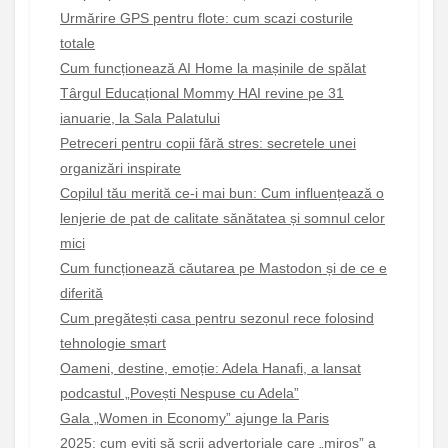
Urmărire GPS pentru flote: cum scazi costurile
totale
Cum funcționează AI Home la mașinile de spălat
Târgul Educațional Mommy HAI revine pe 31
ianuarie, la Sala Palatului
Petreceri pentru copii fără stres: secretele unei
organizări inspirate
Copilul tău merită ce-i mai bun: Cum influențează o
lenjerie de pat de calitate sănătatea și somnul celor
mici
Cum funcționează căutarea pe Mastodon și de ce e
diferită
Cum pregătești casa pentru sezonul rece folosind
tehnologie smart
Oameni, destine, emoție: Adela Hanafi, a lansat
podcastul „Povești Nespuse cu Adela”
Gala „Women in Economy” ajunge la Paris
2025: cum eviți să scrii advertoriale care „miros” a