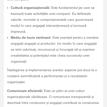
Cultură organizațională:
Este fundamentul pe care se
bazează toate activitățile unei companii. Ea definește
valorile, normele și comportamentele care guvernează
modul în care angajații interacționează și lucrează
împreună.
Mediu de lucru motivant:
Este esențial pentru a menține
angajații angajați și productivi. Un mediu în care angajații
se simt valorizați, recunoscuți și încurajați să-și exprime
creativitatea și potențialul este cheia succesului unei
organizații.
Înțelegerea și implementarea acestor aspecte pot duce la o
creștere semnificativă a performanței și a rezultatelor
organizației.
Comunicare eficientă:
Este un pilon al unei culturi
organizaționale sănătoase. O comunicare transparentă și
deschisă între conducere și angajați contribuie la construirea