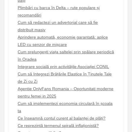
pași
Plimbări cu barca în Delta – rute populare și
recomandări
Cum să redactezi un advertorial care să fie
distribuit masiv
Aprindere automată, economie garantată: aplice
LED cu senzor de mișcare
Cum prelungești viața saltelei prin spălare periodică
în Oradea
Integrare socială prin activitățile Asociației CONIL
Cum să Integrezi Brățările Elastice în Ținutele Tale
de Zi cu Zi
Agentie OnlyFans Romania – Oportunitati moderne
pentru femei in 2025
Cum să implementezi economia circulară în școala
ta
Ce înseamnă contul curent al balanței de plăți?
Ce reprezintă termenul spirală inflaționistă?