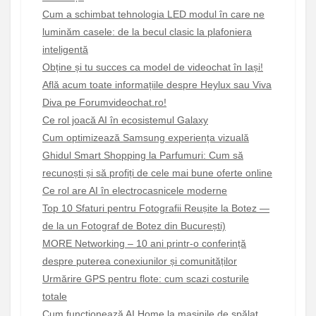
Cum a schimbat tehnologia LED modul în care ne
luminăm casele: de la becul clasic la plafoniera
inteligentă
Obține și tu succes ca model de videochat în Iași!
Află acum toate informațiile despre Heylux sau Viva
Diva pe Forumvideochat.ro!
Ce rol joacă AI în ecosistemul Galaxy
Cum optimizează Samsung experiența vizuală
Ghidul Smart Shopping la Parfumuri: Cum să
recunoști și să profiți de cele mai bune oferte online
Ce rol are AI în electrocasnicele moderne
Top 10 Sfaturi pentru Fotografii Reușite la Botez —
de la un Fotograf de Botez din București)
MORE Networking – 10 ani printr-o conferință
despre puterea conexiunilor și comunităților
Urmărire GPS pentru flote: cum scazi costurile
totale
Cum funcționează AI Home la mașinile de spălat