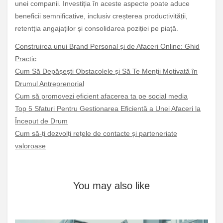
unei companii. Investiția în aceste aspecte poate aduce
beneficii semnificative, inclusiv creșterea productivității,
retentția angajaților și consolidarea poziției pe piață.
Construirea unui Brand Personal și de Afaceri Online: Ghid
Practic
Cum Să Depășești Obstacolele și Să Te Menții Motivată în
Drumul Antreprenorial
Cum să promovezi eficient afacerea ta pe social media
Top 5 Sfaturi Pentru Gestionarea Eficientă a Unei Afaceri la
Început de Drum
Cum să-ți dezvolți rețele de contacte și parteneriate
valoroase
You may also like