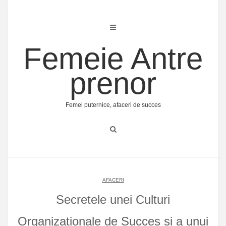
Skip
to
content
Femeie Antre
prenor
Femei puternice, afaceri de succes
AFACERI
Secretele unei Culturi
Organizaționale de Succes și a unui