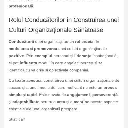
profesională
.
Rolul Conducătorilor în Construirea unei
Culturi Organizaționale Sănătoase
Conducătorii
unei organizații au un
rol crucial
în
modelarea
și
promovarea
unei culturi organizaționale
pozitive
. Prin
exemplul
personal și
lideranța
inspirațională,
ei pot
influența
modul în care angajații percep și se
identifică cu valorile și obiectivele companiei.
Cu toate acestea
, construirea unei culturi organizaționale de
succes și a unui mediu de lucru motivant nu este un
proces
simplu
și
rapid
. Este nevoie de
angajament
,
perseverență
și
adaptabilitate
pentru a
crea
și a
menține
aceste aspecte
esențiale ale unei organizații prospere.
Stiati ca?