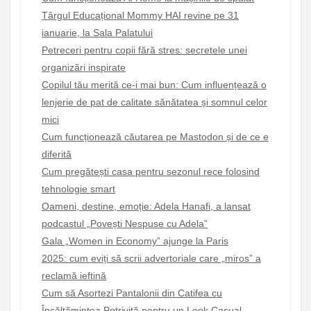
Târgul Educațional Mommy HAI revine pe 31
ianuarie, la Sala Palatului
Petreceri pentru copii fără stres: secretele unei
organizări inspirate
Copilul tău merită ce-i mai bun: Cum influențează o
lenjerie de pat de calitate sănătatea și somnul celor
mici
Cum funcționează căutarea pe Mastodon și de ce e
diferită
Cum pregătești casa pentru sezonul rece folosind
tehnologie smart
Oameni, destine, emoție: Adela Hanafi, a lansat
podcastul „Povești Nespuse cu Adela”
Gala „Women in Economy” ajunge la Paris
2025: cum eviți să scrii advertoriale care „miros” a
reclamă ieftină
Cum să Asortezi Pantalonii din Catifea cu
Încălțămintea Potrivită pentru un Look Casual