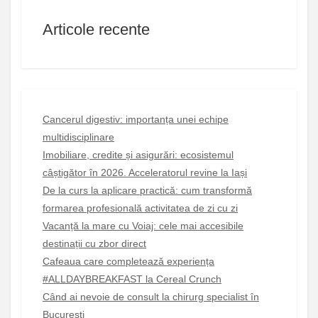
Articole recente
Cancerul digestiv: importanța unei echipe
multidisciplinare
Imobiliare, credite și asigurări: ecosistemul
câștigător în 2026. Acceleratorul revine la Iași
De la curs la aplicare practică: cum transformă
formarea profesională activitatea de zi cu zi
Vacanță la mare cu Voiaj: cele mai accesibile
destinații cu zbor direct
Cafeaua care completează experiența
#ALLDAYBREAKFAST la Cereal Crunch
Când ai nevoie de consult la chirurg specialist în
București