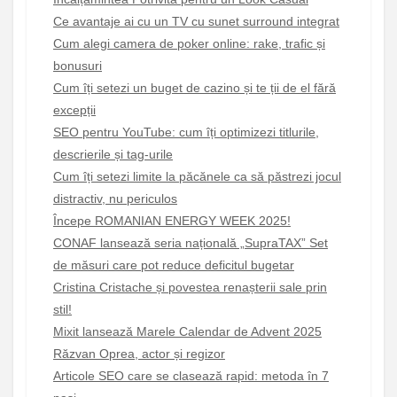
Ce avantaje ai cu un TV cu sunet surround integrat
Cum alegi camera de poker online: rake, trafic și
bonusuri
Cum îți setezi un buget de cazino și te ții de el fără
excepții
SEO pentru YouTube: cum îți optimizezi titlurile,
descrierile și tag-urile
Cum îți setezi limite la păcănele ca să păstrezi jocul
distractiv, nu periculos
Începe ROMANIAN ENERGY WEEK 2025!
CONAF lansează seria națională „SupraTAX” Set
de măsuri care pot reduce deficitul bugetar
Cristina Cristache și povestea renașterii sale prin
stil!
Mixit lansează Marele Calendar de Advent 2025
Răzvan Oprea, actor și regizor
Articole SEO care se clasează rapid: metoda în 7