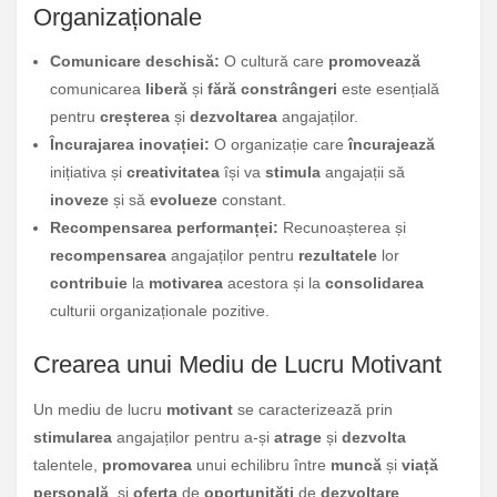
Organizaționale
Comunicare deschisă:
O cultură care
promovează
comunicarea
liberă
și
fără constrângeri
este esențială
pentru
creșterea
și
dezvoltarea
angajaților.
Încurajarea inovației:
O organizație care
încurajează
inițiativa și
creativitatea
își va
stimula
angajații să
inoveze
și să
evolueze
constant.
Recompensarea performanței:
Recunoașterea și
recompensarea
angajaților pentru
rezultatele
lor
contribuie
la
motivarea
acestora și la
consolidarea
culturii organizaționale pozitive.
Crearea unui Mediu de Lucru Motivant
Un mediu de lucru
motivant
se caracterizează prin
stimularea
angajaților pentru a-și
atrage
și
dezvolta
talentele,
promovarea
unui echilibru între
muncă
și
viață
personală
, și
oferta
de
oportunități
de
dezvoltare