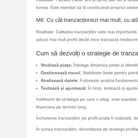
lumea. Este esențial să îți construiești propriul sist
Mit: Cu cât tranzacționezi mai mult, cu atâ
Realitate: Calitatea tranzacțiilor este mai important
aduce mai mult profit decât zece tranzacții mediocre
Cum să dezvolți o strategie de tranza
Studiază piața:
Înțelege dinamica pieței și identif
Gestionează riscul:
Stabilește limite pentru pierde
Analizează datele:
Folosește analiza fundamentală
Testează și ajustează:
În timp, testează și ajuste
Indiferent de strategia pe care o alegi, este esențial 
financiare pe termen lung.
Încheierea tranzacțiilor pe profit poate fi realizată, d
În lumea tranzacțiilor, dezvoltarea de strategii profita