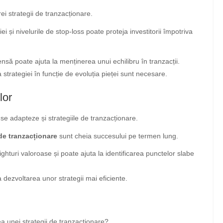
ei strategii de tranzacționare.
ei și nivelurile de stop-loss poate proteja investitorii împotriva
ensă poate ajuta la menținerea unui echilibru în tranzacții.
 strategiei în funcție de evoluția pieței sunt necesare.
lor
e adapteze și strategiile de tranzacționare.
 de tranzacționare
sunt cheia succesului pe termen lung.
sighturi valoroase și poate ajuta la identificarea punctelor slabe
a dezvoltarea unor strategii mai eficiente.
ea unei strategii de tranzacționare?