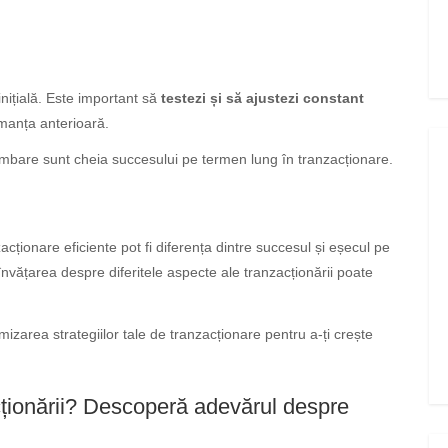
inițială. Este important să
testezi și să ajustezi constant
rmanța anterioară.
himbare sunt cheia succesului pe termen lung în tranzacționare.
cționare eficiente pot fi diferența dintre succesul și eșecul pe
 învățarea despre diferitele aspecte ale tranzacționării poate
mizarea strategiilor tale de tranzacționare pentru a-ți crește
cționării? Descoperă adevărul despre