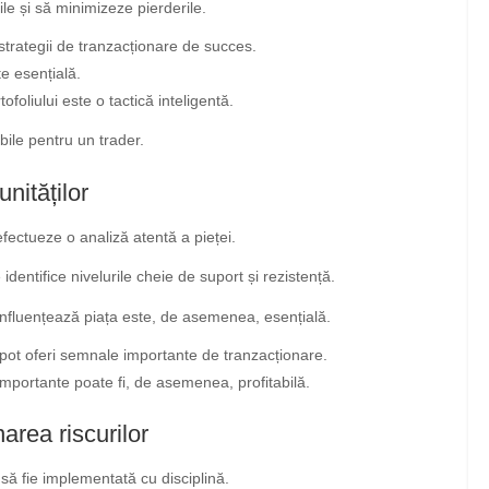
le și să minimizeze pierderile.
strategii de tranzacționare de succes.
e esențială.
ofoliului este o tactică inteligentă.
abile pentru un trader.
unităților
efectueze o analiză atentă a pieței.
 identifice nivelurile cheie de suport și rezistență.
nfluențează piața este, de asemenea, esențială.
, pot oferi semnale importante de tranzacționare.
importante poate fi, de asemenea, profitabilă.
area riscurilor
să fie implementată cu disciplină.