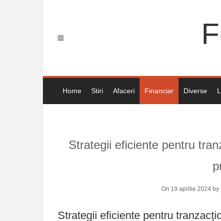
Skip
to
F
content
Home
Stiri
Afaceri
Financiar
Diverse
L
Strategii eficiente pentru tra
p
On 19 aprilie 2024 by
Strategii eficiente pentru tranzacți