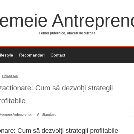
emeie Antrepren
Femei puternice, afaceri de succes
ifestyle
Recomandari
Contact
FINANCIAR
nzacționare: Cum să dezvolți strategii
rofitabile
Femeie Antreprenor
Standard
onare: Cum să dezvolți strategii profitabile