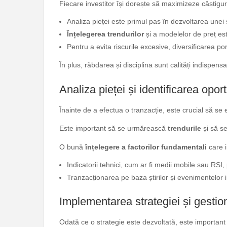
Fiecare investitor își dorește să maximizeze câștiguri
Analiza pieței este primul pas în dezvoltarea unei 
Înțelegerea trendurilor
și a modelelor de preț est
Pentru a evita riscurile excesive, diversificarea port
În plus, răbdarea și disciplina sunt calități indispens
Analiza pieței și identificarea oport
Înainte de a efectua o tranzacție, este crucial să se 
Este important să se urmărească
trendurile
și să se
O bună
înțelegere a factorilor fundamentali
care i
Indicatorii tehnici, cum ar fi medii mobile sau RSI
Tranzacționarea pe baza știrilor și evenimentelor 
Implementarea strategiei și gestion
Odată ce o strategie este dezvoltată, este important 