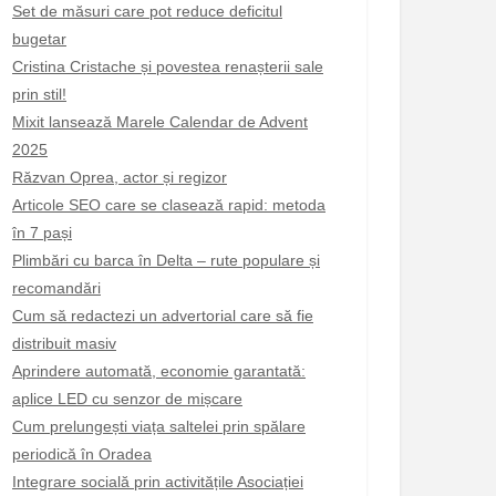
Set de măsuri care pot reduce deficitul
bugetar
Cristina Cristache și povestea renașterii sale
prin stil!
Mixit lansează Marele Calendar de Advent
2025
Răzvan Oprea, actor și regizor
Articole SEO care se clasează rapid: metoda
în 7 pași
Plimbări cu barca în Delta – rute populare și
recomandări
Cum să redactezi un advertorial care să fie
distribuit masiv
Aprindere automată, economie garantată:
aplice LED cu senzor de mișcare
Cum prelungești viața saltelei prin spălare
periodică în Oradea
Integrare socială prin activitățile Asociației