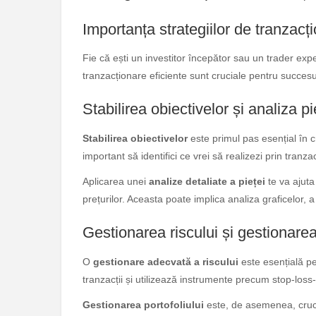
Importanța strategiilor de tranzacț
Fie că ești un investitor începător sau un trader ex
tranzacționare eficiente sunt cruciale pentru succesu
Stabilirea obiectivelor și analiza pi
Stabilirea obiectivelor
este primul pas esențial în c
important să identifici ce vrei să realizezi prin tranz
Aplicarea unei
analize detaliate a pieței
te va ajuta 
prețurilor. Aceasta poate implica analiza graficelor, a i
Gestionarea riscului și gestionarea 
O
gestionare adecvată a riscului
este esențială pen
tranzacții și utilizează instrumente precum stop-loss-
Gestionarea portofoliului
este, de asemenea, crucial