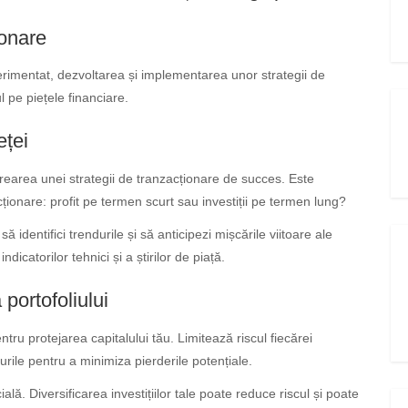
ionare
perimentat, dezvoltarea și implementarea unor strategii de
l pe piețele financiare.
eței
rearea unei strategii de tranzacționare de succes. Este
acționare: profit pe termen scurt sau investiții pe termen lung?
să identifici trendurile și să anticipezi mișcările viitoare ale
ndicatorilor tehnici și a știrilor de piață.
portofoliului
tru protejarea capitalului tău. Limitează riscul fiecărei
urile pentru a minimiza pierderile potențiale.
ă. Diversificarea investițiilor tale poate reduce riscul și poate