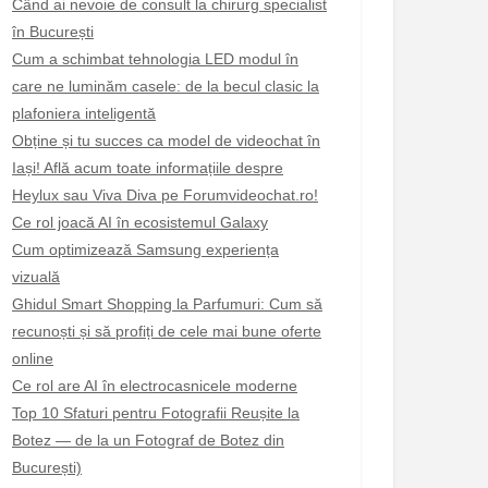
Când ai nevoie de consult la chirurg specialist
în București
Cum a schimbat tehnologia LED modul în
care ne luminăm casele: de la becul clasic la
plafoniera inteligentă
Obține și tu succes ca model de videochat în
Iași! Află acum toate informațiile despre
Heylux sau Viva Diva pe Forumvideochat.ro!
Ce rol joacă AI în ecosistemul Galaxy
Cum optimizează Samsung experiența
vizuală
Ghidul Smart Shopping la Parfumuri: Cum să
recunoști și să profiți de cele mai bune oferte
online
Ce rol are AI în electrocasnicele moderne
Top 10 Sfaturi pentru Fotografii Reușite la
Botez — de la un Fotograf de Botez din
București)