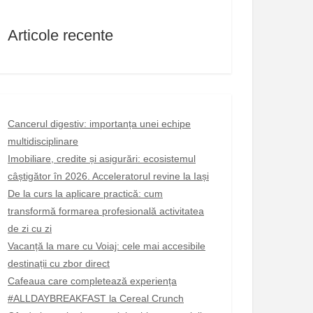
Articole recente
Cancerul digestiv: importanța unei echipe
multidisciplinare
Imobiliare, credite și asigurări: ecosistemul
câștigător în 2026. Acceleratorul revine la Iași
De la curs la aplicare practică: cum
transformă formarea profesională activitatea
de zi cu zi
Vacanță la mare cu Voiaj: cele mai accesibile
destinații cu zbor direct
Cafeaua care completează experiența
#ALLDAYBREAKFAST la Cereal Crunch