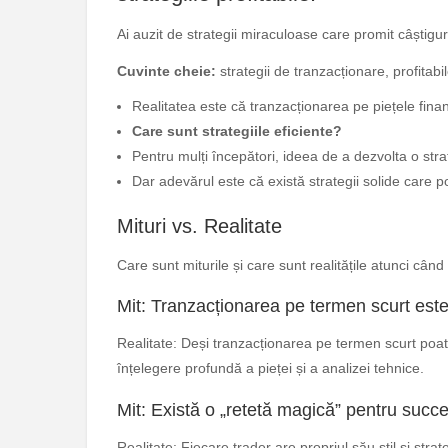
Ai auzit de strategii miraculoase care promit câștigu
Cuvinte cheie:
strategii de tranzacționare, profitabi
Realitatea este că tranzacționarea pe piețele financ
Care sunt strategiile eficiente?
Pentru mulți începători, ideea de a dezvolta o stra
Dar adevărul este că există strategii solide care p
Mituri vs. Realitate
Care sunt miturile și care sunt realitățile atunci când
Mit: Tranzacționarea pe termen scurt este
Realitate: Deși tranzacționarea pe termen scurt poate 
înțelegere profundă a pieței și a analizei tehnice.
Mit: Există o „retetă magică” pentru succe
Realitate: Fiecare trader are propriul său stil și str