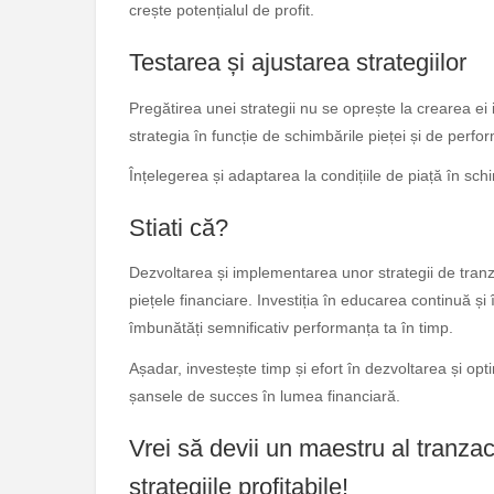
crește potențialul de profit.
Testarea și ajustarea strategiilor
Pregătirea unei strategii nu se oprește la crearea ei 
strategia în funcție de schimbările pieței și de perfo
Înțelegerea și adaptarea la condițiile de piață în sc
Stiati că?
Dezvoltarea și implementarea unor strategii de tranza
piețele financiare. Investiția în educarea continuă și
îmbunătăți semnificativ performanța ta în timp.
Așadar, investește timp și efort în dezvoltarea și opti
șansele de succes în lumea financiară.
Vrei să devii un maestru al tranza
strategiile profitabile!