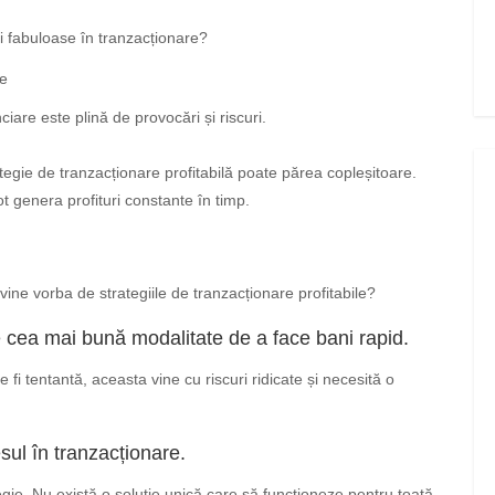
ri fabuloase în tranzacționare?
le
iare este plină de provocări și riscuri.
tegie de tranzacționare profitabilă poate părea copleșitoare.
ot genera profituri constante în timp.
 vine vorba de strategiile de tranzacționare profitabile?
 cea mai bună modalitate de a face bani rapid.
fi tentantă, aceasta vine cu riscuri ridicate și necesită o
sul în tranzacționare.
ategie. Nu există o soluție unică care să funcționeze pentru toată