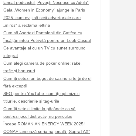
lansat podcastul „Povești Nespuse cu Adela”
Gala „Women in Economy” ajunge la Paris
2025: cum eviți să scrii advertoriale care
„miros” a reclamă ieftină
Cum să Asortezi Pantalonii din Catifea cu
Încălțămintea Potrivită pentru un Look Casual
Ce avantaje ai cu un TV cu sunet surround
integrat
Cum alegi camera de poker online: rake,
trafic și bonusuri
Cum îți setezi un buget de cazino și te ții de el
fără excepții
SEO pentru YouTube: cum îți optimizezi
titlurile, descrierile și tag-urile
Cum îți setezi limite la păcănele ca să
păstrezi jocul distractiv, nu periculos
Începe ROMANIAN ENERGY WEEK 2025!
CONAF lansează seria națională „SupraTAX”