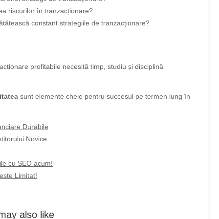
ea riscurilor în tranzacționare?
tățească constant strategiile de tranzacționare?
ționare profitabile necesită timp, studiu și disciplină
itatea
sunt elemente cheie pentru succesul pe termen lung în
nanciare Durabile
stitorului Novice
rile cu SEO acum!
ste Limitat!
may also like