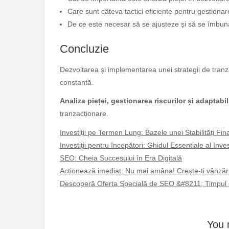
Care sunt câteva tactici eficiente pentru gestionar
De ce este necesar să se ajusteze și să se îmbună
Concluzie
Dezvoltarea și implementarea unei strategii de tranzac
constantă.
Analiza pieței, gestionarea riscurilor și adaptabil
tranzacționare.
Investiții pe Termen Lung: Bazele unei Stabilități Fi
Investiții pentru începători: Ghidul Essentiale al Inve
SEO: Cheia Succesului în Era Digitală
Acționează imediat: Nu mai amâna! Crește-ți vânză
Descoperă Oferta Specială de SEO &#8211; Timpul e
You 