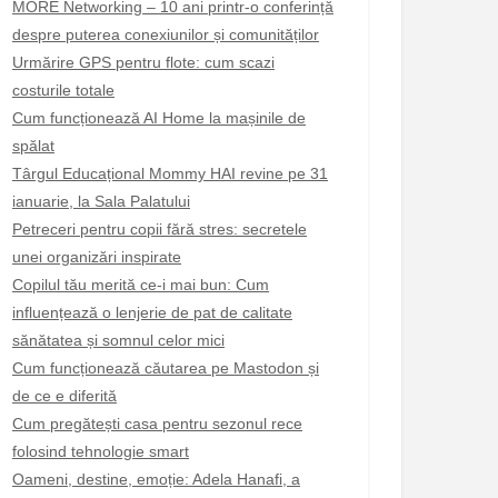
MORE Networking – 10 ani printr-o conferință
despre puterea conexiunilor și comunităților
Urmărire GPS pentru flote: cum scazi
costurile totale
Cum funcționează AI Home la mașinile de
spălat
Târgul Educațional Mommy HAI revine pe 31
ianuarie, la Sala Palatului
Petreceri pentru copii fără stres: secretele
unei organizări inspirate
Copilul tău merită ce-i mai bun: Cum
influențează o lenjerie de pat de calitate
sănătatea și somnul celor mici
Cum funcționează căutarea pe Mastodon și
de ce e diferită
Cum pregătești casa pentru sezonul rece
folosind tehnologie smart
Oameni, destine, emoție: Adela Hanafi, a