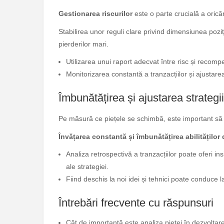
Gestionarea riscurilor
este o parte crucială a oricăr
Stabilirea unor reguli clare privind dimensiunea poziți
pierderilor mari.
Utilizarea unui raport adecvat între risc și recomp
Monitorizarea constantă a tranzacțiilor și ajustarea
Îmbunătățirea și ajustarea strategii
Pe măsură ce piețele se schimbă, este important să s
Învățarea constantă și îmbunătățirea abilităților
Analiza retrospectivă a tranzacțiilor poate oferi in
ale strategiei.
Fiind deschis la noi idei și tehnici poate conduce l
Întrebări frecvente cu răspunsuri
Cât de importantă este analiza pieței în dezvoltar