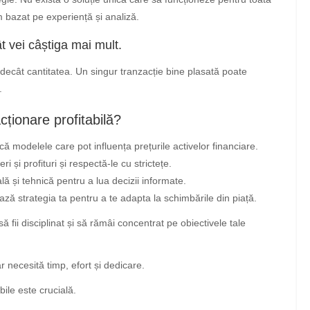
em bazat pe experiență și analiză.
t vei câștiga mai mult.
ă decât cantitatea. Un singur tranzacție bine plasată poate
.
cționare profitabilă?
ică modelele care pot influența prețurile activelor financiare.
ri și profituri și respectă-le cu strictețe.
 și tehnică pentru a lua decizii informate.
ază strategia ta pentru a te adapta la schimbările din piață.
să fii disciplinat și să rămâi concentrat pe obiectivele tale
ar necesită timp, efort și dedicare.
bile este crucială.