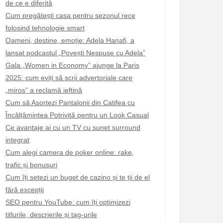
de ce e diferită
Cum pregătești casa pentru sezonul rece
folosind tehnologie smart
Oameni, destine, emoție: Adela Hanafi, a
lansat podcastul „Povești Nespuse cu Adela”
Gala „Women in Economy” ajunge la Paris
2025: cum eviți să scrii advertoriale care
„miros” a reclamă ieftină
Cum să Asortezi Pantalonii din Catifea cu
Încălțămintea Potrivită pentru un Look Casual
Ce avantaje ai cu un TV cu sunet surround
integrat
Cum alegi camera de poker online: rake,
trafic și bonusuri
Cum îți setezi un buget de cazino și te ții de el
fără excepții
SEO pentru YouTube: cum îți optimizezi
titlurile, descrierile și tag-urile