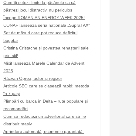
Cum îți setezi limite la păcănele ca să
păstrezi jocul distractiv, nu periculos
Începe ROMANIAN ENERGY WEEK 2025!
CONAF lansează seria națională „SupraTAX”
Set de măsuri care pot reduce deficitul
bugetar
Cristina Cristache și povestea renașterii sale
prin stil!
Mixit lansează Marele Calendar de Advent
2025
Răzvan Oprea, actor și regizor
Articole SEO care se clasează rapid: metoda
în 7 pași
Plimbări cu barca în Delta – rute populare și
recomandări
Cum să redactezi un advertorial care să fie
distribuit masiv
Aprindere automată, economie garantată: