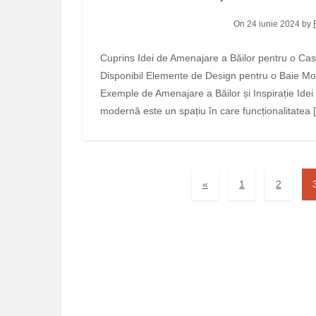
On 24 iunie 2024 by
Cuprins Idei de Amenajare a Băilor pentru o Casă Modernă Amenajarea Băilor în Funcție de Spațiul
Disponibil Elemente de Design pentru o Baie Mod
Exemple de Amenajare a Băilor și Inspirație Id
modernă este un spațiu în care funcționalitatea 
«
1
2