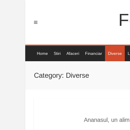
Skip
to
F
content
Home
Stiri
Afaceri
Financiar
Diverse
L
Category: Diverse
Ananasul, un alim