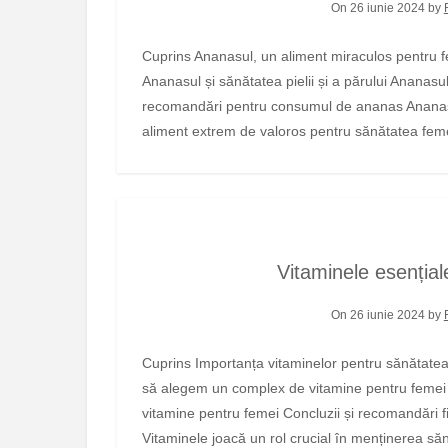
On 26 iunie 2024 by
Cuprins Ananasul, un aliment miraculos pentru femei Rolul ananasului în menținerea sănătății reproductive
Ananasul și sănătatea pielii și a părului Ananasul 
recomandări pentru consumul de ananas Ananasu
aliment extrem de valoros pentru sănătatea femei
Vitaminele esențial
On 26 iunie 2024 by
Cuprins Importanța vitaminelor pentru sănătatea femeilor Cele mai importante vitamine pentru femei Cum
să alegem un complex de vitamine pentru femei E
vitamine pentru femei Concluzii și recomandări f
Vitaminele joacă un rol crucial în menținerea săn