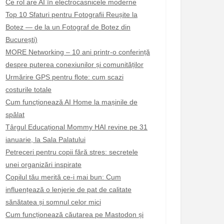
Ce rol are AI în electrocasnicele moderne
Top 10 Sfaturi pentru Fotografii Reușite la
Botez — de la un Fotograf de Botez din
București)
MORE Networking – 10 ani printr-o conferință
despre puterea conexiunilor și comunităților
Urmărire GPS pentru flote: cum scazi
costurile totale
Cum funcționează AI Home la mașinile de
spălat
Târgul Educațional Mommy HAI revine pe 31
ianuarie, la Sala Palatului
Petreceri pentru copii fără stres: secretele
unei organizări inspirate
Copilul tău merită ce-i mai bun: Cum
influențează o lenjerie de pat de calitate
sănătatea și somnul celor mici
Cum funcționează căutarea pe Mastodon și