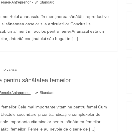
Femeie Antreprenor
Standard
și sănătatea oaselor și a articulațiilor Concluzii și
l, un aliment miraculos pentru femei Ananasul este un
lor, datorită conținutului său bogat în […]
DIVERSE
e pentru sănătatea femeilor
Femeie Antreprenor
Standard
fectele secundare și contraindicațiile complexelor de
inale Importanța vitaminelor pentru sănătatea femeilor
ătății femeilor. Femeile au nevoie de o serie de […]