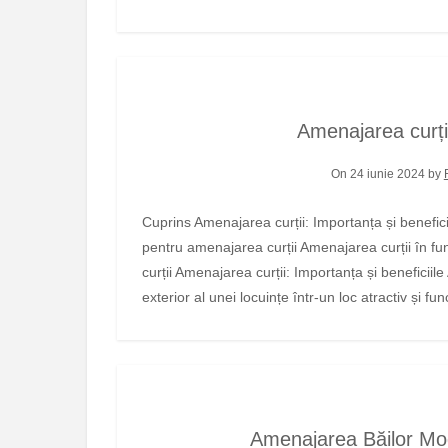
Amenajarea curții:
On 24 iunie 2024 by
Cuprins Amenajarea curții: Importanța și beneficiile Stiluri și idei de amenajare a curții Elemente de design
pentru amenajarea curții Amenajarea curții în fun
curții Amenajarea curții: Importanța și beneficiil
exterior al unei locuințe într-un loc atractiv și fun
Amenajarea Băilor Mod