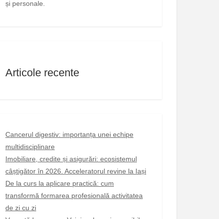
și personale.
Articole recente
Cancerul digestiv: importanța unei echipe
multidisciplinare
Imobiliare, credite și asigurări: ecosistemul
câștigător în 2026. Acceleratorul revine la Iași
De la curs la aplicare practică: cum
transformă formarea profesională activitatea
de zi cu zi