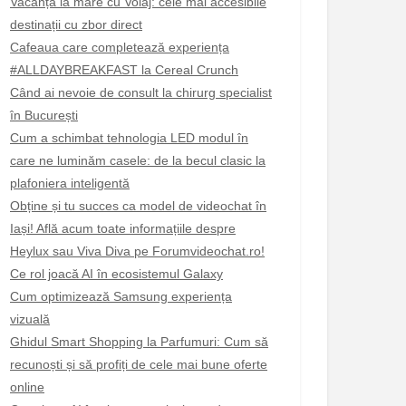
Vacanță la mare cu Voiaj: cele mai accesibile
destinații cu zbor direct
Cafeaua care completează experiența
#ALLDAYBREAKFAST la Cereal Crunch
Când ai nevoie de consult la chirurg specialist
în București
Cum a schimbat tehnologia LED modul în
care ne luminăm casele: de la becul clasic la
plafoniera inteligentă
Obține și tu succes ca model de videochat în
Iași! Află acum toate informațiile despre
Heylux sau Viva Diva pe Forumvideochat.ro!
Ce rol joacă AI în ecosistemul Galaxy
Cum optimizează Samsung experiența
vizuală
Ghidul Smart Shopping la Parfumuri: Cum să
recunoști și să profiți de cele mai bune oferte
online