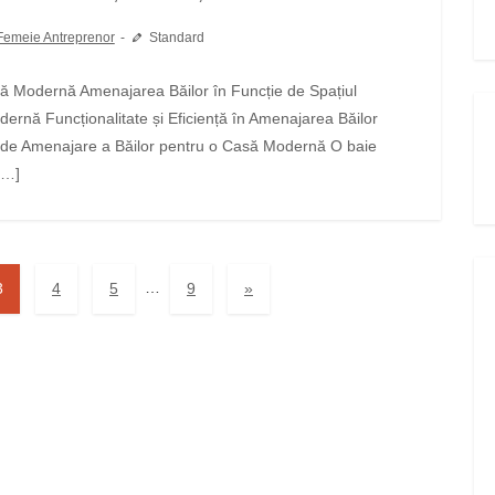
Femeie Antreprenor
Standard
ernă Funcționalitate și Eficiență în Amenajarea Băilor
ei de Amenajare a Băilor pentru o Casă Modernă O baie
[…]
…
3
4
5
9
»