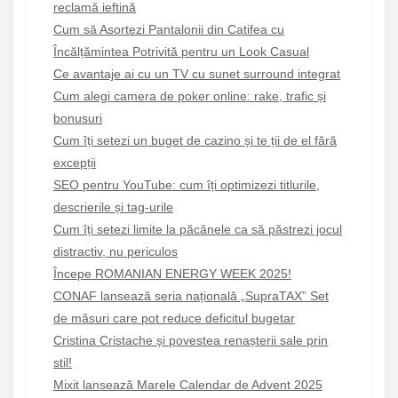
reclamă ieftină
Cum să Asortezi Pantalonii din Catifea cu
Încălțămintea Potrivită pentru un Look Casual
Ce avantaje ai cu un TV cu sunet surround integrat
Cum alegi camera de poker online: rake, trafic și
bonusuri
Cum îți setezi un buget de cazino și te ții de el fără
excepții
SEO pentru YouTube: cum îți optimizezi titlurile,
descrierile și tag-urile
Cum îți setezi limite la păcănele ca să păstrezi jocul
distractiv, nu periculos
Începe ROMANIAN ENERGY WEEK 2025!
CONAF lansează seria națională „SupraTAX” Set
de măsuri care pot reduce deficitul bugetar
Cristina Cristache și povestea renașterii sale prin
stil!
Mixit lansează Marele Calendar de Advent 2025