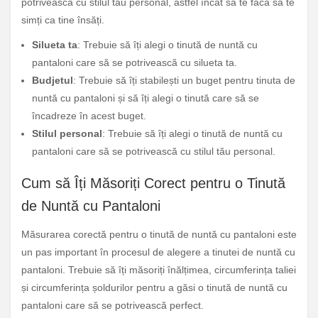
potrivească cu stilul tău personal, astfel încât să te facă să te
simți ca tine însăți.
Silueta ta
: Trebuie să îți alegi o tinută de nuntă cu
pantaloni care să se potrivească cu silueta ta.
Budjetul
: Trebuie să îți stabilești un buget pentru tinuta de
nuntă cu pantaloni și să îți alegi o tinută care să se
încadreze în acest buget.
Stilul personal
: Trebuie să îți alegi o tinută de nuntă cu
pantaloni care să se potrivească cu stilul tău personal.
Cum să Îți Măsoriți Corect pentru o Tinută
de Nuntă cu Pantaloni
Măsurarea corectă pentru o tinută de nuntă cu pantaloni este
un pas important în procesul de alegere a tinutei de nuntă cu
pantaloni. Trebuie să îți măsoriți înălțimea, circumferința taliei
și circumferința șoldurilor pentru a găsi o tinută de nuntă cu
pantaloni care să se potrivească perfect.