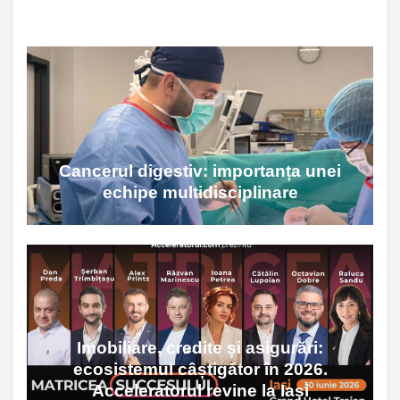
Cancerul digestiv: importanța unei
echipe multidisciplinare
Imobiliare, credite și asigurări:
ecosistemul câștigător în 2026.
Acceleratorul revine la Iași