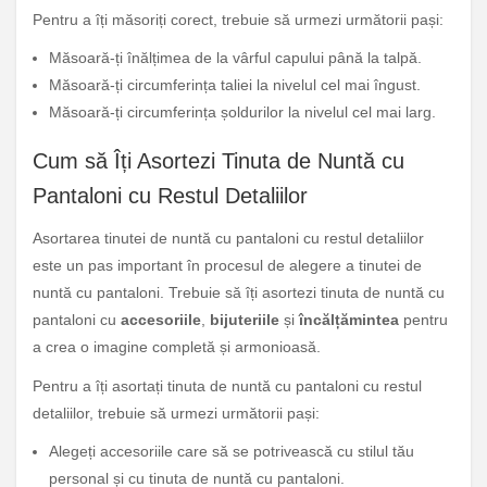
Pentru a îți măsoriți corect, trebuie să urmezi următorii pași:
Măsoară-ți înălțimea de la vârful capului până la talpă.
Măsoară-ți circumferința taliei la nivelul cel mai îngust.
Măsoară-ți circumferința șoldurilor la nivelul cel mai larg.
Cum să Îți Asortezi Tinuta de Nuntă cu
Pantaloni cu Restul Detaliilor
Asortarea tinutei de nuntă cu pantaloni cu restul detaliilor
este un pas important în procesul de alegere a tinutei de
nuntă cu pantaloni. Trebuie să îți asortezi tinuta de nuntă cu
pantaloni cu
accesoriile
,
bijuteriile
și
încălțămintea
pentru
a crea o imagine completă și armonioasă.
Pentru a îți asortați tinuta de nuntă cu pantaloni cu restul
detaliilor, trebuie să urmezi următorii pași:
Alegeți accesoriile care să se potrivească cu stilul tău
personal și cu tinuta de nuntă cu pantaloni.