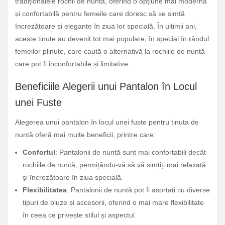
tradiționalele rochii de nuntă, oferind o opțiune mai modernă
și confortabilă pentru femeile care doresc să se simtă
încrezătoare și elegante în ziua lor specială. În ultimii ani,
aceste tinute au devenit tot mai populare, în special în rândul
femeilor plinute, care caută o alternativă la rochiile de nuntă
care pot fi inconfortabile și limitative.
Beneficiile Alegerii unui Pantalon în Locul
unei Fuste
Alegerea unui pantalon în locul unei fuste pentru tinuta de
nuntă oferă mai multe beneficii, printre care:
Confortul
: Pantalonii de nuntă sunt mai confortabili decât
rochiile de nuntă, permițându-vă să vă simțiți mai relaxată
și încrezătoare în ziua specială.
Flexibilitatea
: Pantalonii de nuntă pot fi asortați cu diverse
tipuri de bluze și accesorii, oferind o mai mare flexibilitate
în ceea ce privește stilul și aspectul.