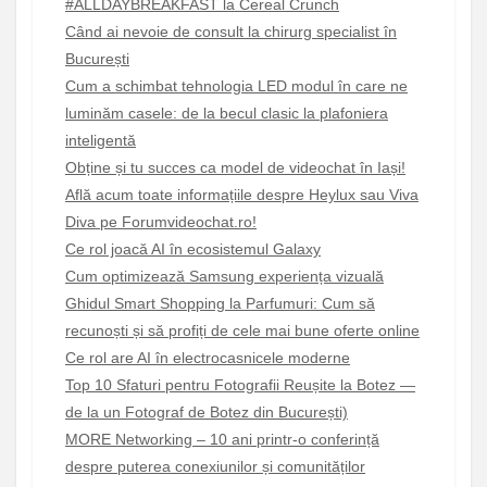
#ALLDAYBREAKFAST la Cereal Crunch
Când ai nevoie de consult la chirurg specialist în
București
Cum a schimbat tehnologia LED modul în care ne
luminăm casele: de la becul clasic la plafoniera
inteligentă
Obține și tu succes ca model de videochat în Iași!
Află acum toate informațiile despre Heylux sau Viva
Diva pe Forumvideochat.ro!
Ce rol joacă AI în ecosistemul Galaxy
Cum optimizează Samsung experiența vizuală
Ghidul Smart Shopping la Parfumuri: Cum să
recunoști și să profiți de cele mai bune oferte online
Ce rol are AI în electrocasnicele moderne
Top 10 Sfaturi pentru Fotografii Reușite la Botez —
de la un Fotograf de Botez din București)
MORE Networking – 10 ani printr-o conferință
despre puterea conexiunilor și comunităților