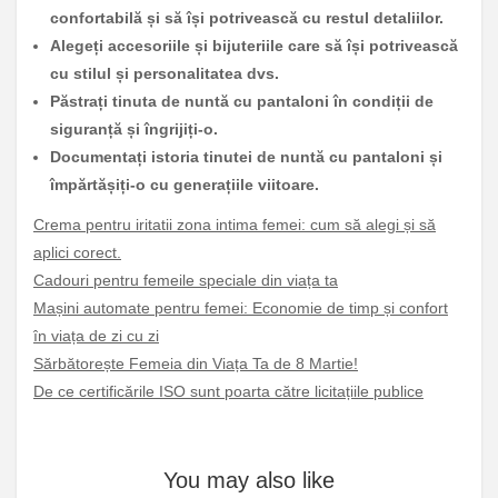
confortabilă și să își potrivească cu restul detaliilor.
Alegeți accesoriile și bijuteriile care să își potrivească
cu stilul și personalitatea dvs.
Păstrați tinuta de nuntă cu pantaloni în condiții de
siguranță și îngrijiți-o.
Documentați istoria tinutei de nuntă cu pantaloni și
împărtășiți-o cu generațiile viitoare.
Crema pentru iritatii zona intima femei: cum să alegi și să
aplici corect.
Cadouri pentru femeile speciale din viața ta
Mașini automate pentru femei: Economie de timp și confort
în viața de zi cu zi
Sărbătorește Femeia din Viața Ta de 8 Martie!
De ce certificările ISO sunt poarta către licitațiile publice
You may also like