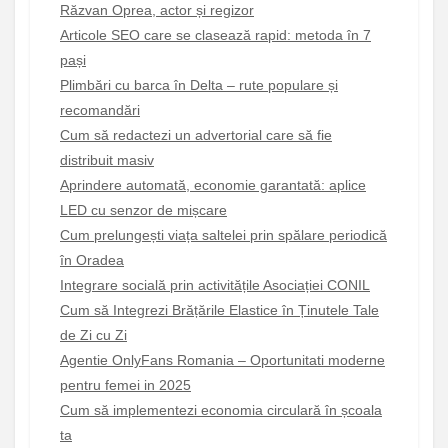
Răzvan Oprea, actor și regizor
Articole SEO care se clasează rapid: metoda în 7
pași
Plimbări cu barca în Delta – rute populare și
recomandări
Cum să redactezi un advertorial care să fie
distribuit masiv
Aprindere automată, economie garantată: aplice
LED cu senzor de mișcare
Cum prelungești viața saltelei prin spălare periodică
în Oradea
Integrare socială prin activitățile Asociației CONIL
Cum să Integrezi Brățările Elastice în Ținutele Tale
de Zi cu Zi
Agentie OnlyFans Romania – Oportunitati moderne
pentru femei in 2025
Cum să implementezi economia circulară în școala
ta