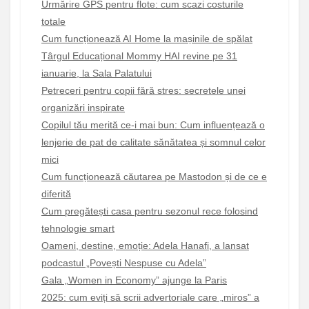
Urmărire GPS pentru flote: cum scazi costurile
totale
Cum funcționează AI Home la mașinile de spălat
Târgul Educațional Mommy HAI revine pe 31
ianuarie, la Sala Palatului
Petreceri pentru copii fără stres: secretele unei
organizări inspirate
Copilul tău merită ce-i mai bun: Cum influențează o
lenjerie de pat de calitate sănătatea și somnul celor
mici
Cum funcționează căutarea pe Mastodon și de ce e
diferită
Cum pregătești casa pentru sezonul rece folosind
tehnologie smart
Oameni, destine, emoție: Adela Hanafi, a lansat
podcastul „Povești Nespuse cu Adela”
Gala „Women in Economy” ajunge la Paris
2025: cum eviți să scrii advertoriale care „miros” a