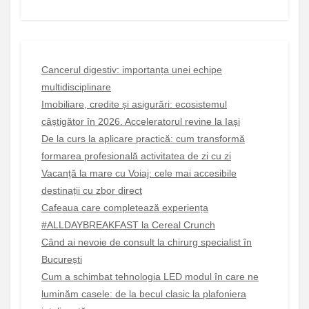
Cancerul digestiv: importanța unei echipe
multidisciplinare
Imobiliare, credite și asigurări: ecosistemul
câștigător în 2026. Acceleratorul revine la Iași
De la curs la aplicare practică: cum transformă
formarea profesională activitatea de zi cu zi
Vacanță la mare cu Voiaj: cele mai accesibile
destinații cu zbor direct
Cafeaua care completează experiența
#ALLDAYBREAKFAST la Cereal Crunch
Când ai nevoie de consult la chirurg specialist în
București
Cum a schimbat tehnologia LED modul în care ne
luminăm casele: de la becul clasic la plafoniera