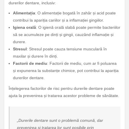
durerilor dentare, inclusiv:
Alimentația
: O alimentație bogată în zahăr și acid poate
contribui la apariția cariilor și a inflamației gingiilor.
Igiena orală
: O igienă orală slabă poate permite bacteriilor
să se acumuleze pe dinți și gingii, cauzând inflamație și
durere.
Stresul
: Stresul poate cauza tensiune musculară în
maxilar și durere în dinți.
Factorii de mediu
: Factorii de mediu, cum ar fi poluarea
și expunerea la substanțe chimice, pot contribui la apariția
durerilor dentare.
Înțelegerea factorilor de risc pentru durerile dentare poate
ajuta la prevenirea și tratarea acestor probleme de sănătate.
„Durerile dentare sunt o problemă comună, dar
prevenirea și tratarea lor sunt posibile prin