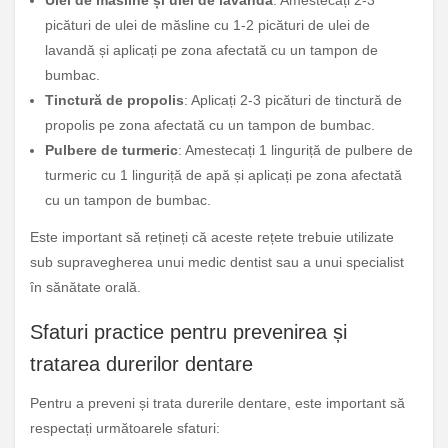
Ulei de măsline și ulei de lavandă
: Amestecați 2-3
picături de ulei de măsline cu 1-2 picături de ulei de
lavandă și aplicați pe zona afectată cu un tampon de
bumbac.
Tinctură de propolis
: Aplicați 2-3 picături de tinctură de
propolis pe zona afectată cu un tampon de bumbac.
Pulbere de turmeric
: Amestecați 1 linguriță de pulbere de
turmeric cu 1 linguriță de apă și aplicați pe zona afectată
cu un tampon de bumbac.
Este important să rețineți că aceste rețete trebuie utilizate
sub supravegherea unui medic dentist sau a unui specialist
în sănătate orală.
Sfaturi practice pentru prevenirea și
tratarea durerilor dentare
Pentru a preveni și trata durerile dentare, este important să
respectați următoarele sfaturi: