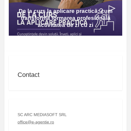
De la curs la aplicare practică: cum
transformă formarea profesională
activitatea de zi cu zi
Contact
SC ARC MEDIASOFT SRL
office@e-agentie.ro