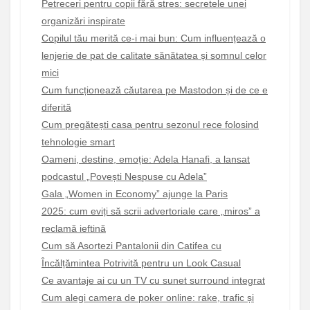
Petreceri pentru copii fără stres: secretele unei
organizări inspirate
Copilul tău merită ce-i mai bun: Cum influențează o
lenjerie de pat de calitate sănătatea și somnul celor
mici
Cum funcționează căutarea pe Mastodon și de ce e
diferită
Cum pregătești casa pentru sezonul rece folosind
tehnologie smart
Oameni, destine, emoție: Adela Hanafi, a lansat
podcastul „Povești Nespuse cu Adela”
Gala „Women in Economy” ajunge la Paris
2025: cum eviți să scrii advertoriale care „miros” a
reclamă ieftină
Cum să Asortezi Pantalonii din Catifea cu
Încălțămintea Potrivită pentru un Look Casual
Ce avantaje ai cu un TV cu sunet surround integrat
Cum alegi camera de poker online: rake, trafic și