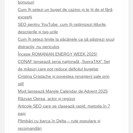
bonusuri
Cum îți setezi un buget de cazino și te ții de el fără
excepții
SEO pentru YouTube: cum îți optimizezi titlurile,
descrierile și tag-urile
Cum îți setezi limite la păcănele ca să păstrezi jocul
distractiv, nu periculos
Începe ROMANIAN ENERGY WEEK 2025!
CONAF lansează seria națională „SupraTAX” Set
de măsuri care pot reduce deficitul bugetar
Cristina Cristache și povestea renașterii sale prin
stil!
Mixit lansează Marele Calendar de Advent 2025
Răzvan Oprea, actor și regizor
Articole SEO care se clasează rapid: metoda în 7
pași
Plimbări cu barca în Delta – rute populare și
recomandări