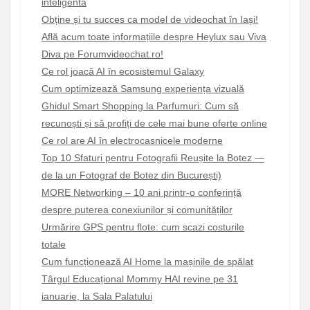
inteligentă
Obține și tu succes ca model de videochat în Iași!
Află acum toate informațiile despre Heylux sau Viva
Diva pe Forumvideochat.ro!
Ce rol joacă AI în ecosistemul Galaxy
Cum optimizează Samsung experiența vizuală
Ghidul Smart Shopping la Parfumuri: Cum să
recunoști și să profiți de cele mai bune oferte online
Ce rol are AI în electrocasnicele moderne
Top 10 Sfaturi pentru Fotografii Reușite la Botez —
de la un Fotograf de Botez din București)
MORE Networking – 10 ani printr-o conferință
despre puterea conexiunilor și comunităților
Urmărire GPS pentru flote: cum scazi costurile
totale
Cum funcționează AI Home la mașinile de spălat
Târgul Educațional Mommy HAI revine pe 31
ianuarie, la Sala Palatului