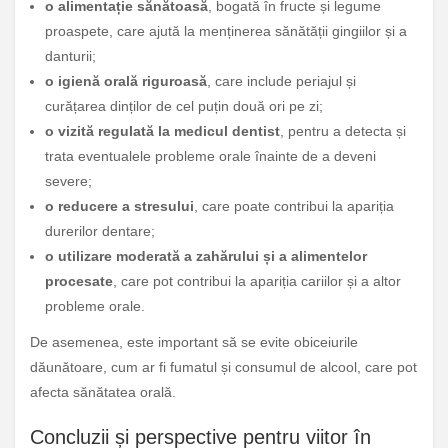
o alimentație sănătoasă
, bogată în fructe și legume
proaspete, care ajută la menținerea sănătății gingiilor și a
danturii;
o igienă orală riguroasă
, care include periajul și
curățarea dinților de cel puțin două ori pe zi;
o vizită regulată la medicul dentist
, pentru a detecta și
trata eventualele probleme orale înainte de a deveni
severe;
o reducere a stresului
, care poate contribui la apariția
durerilor dentare;
o utilizare moderată a zahărului și a alimentelor
procesate
, care pot contribui la apariția cariilor și a altor
probleme orale.
De asemenea, este important să se evite obiceiurile
dăunătoare, cum ar fi fumatul și consumul de alcool, care pot
afecta sănătatea orală.
Concluzii și perspective pentru viitor în