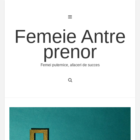
Skip
to
content
Femeie Antre
prenor
Femei puternice, afaceri de succes