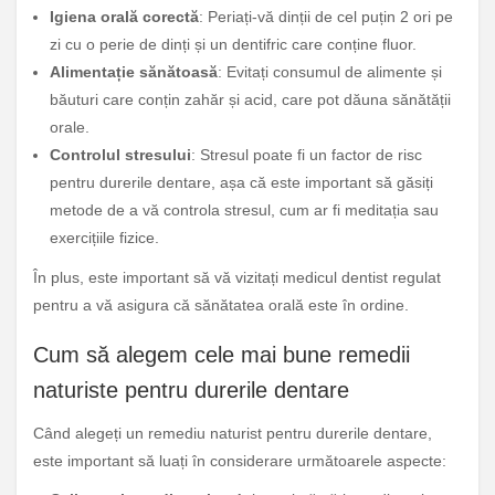
Igiena orală corectă
: Periați-vă dinții de cel puțin 2 ori pe
zi cu o perie de dinți și un dentifric care conține fluor.
Alimentație sănătoasă
: Evitați consumul de alimente și
băuturi care conțin zahăr și acid, care pot dăuna sănătății
orale.
Controlul stresului
: Stresul poate fi un factor de risc
pentru durerile dentare, așa că este important să găsiți
metode de a vă controla stresul, cum ar fi meditația sau
exercițiile fizice.
În plus, este important să vă vizitați medicul dentist regulat
pentru a vă asigura că sănătatea orală este în ordine.
Cum să alegem cele mai bune remedii
naturiste pentru durerile dentare
Când alegeți un remediu naturist pentru durerile dentare,
este important să luați în considerare următoarele aspecte: