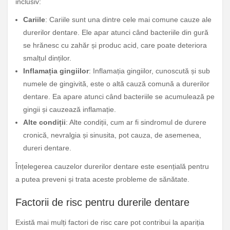
inclusiv:
Cariile
: Cariile sunt una dintre cele mai comune cauze ale
durerilor dentare. Ele apar atunci când bacteriile din gură
se hrănesc cu zahăr și produc acid, care poate deteriora
smalțul dinților.
Inflamația gingiilor
: Inflamația gingiilor, cunoscută și sub
numele de gingivită, este o altă cauză comună a durerilor
dentare. Ea apare atunci când bacteriile se acumulează pe
gingii și cauzează inflamație.
Alte condiții
: Alte condiții, cum ar fi sindromul de durere
cronică, nevralgia și sinusita, pot cauza, de asemenea,
dureri dentare.
Înțelegerea cauzelor durerilor dentare este esențială pentru
a putea preveni și trata aceste probleme de sănătate.
Factorii de risc pentru durerile dentare
Există mai mulți factori de risc care pot contribui la apariția