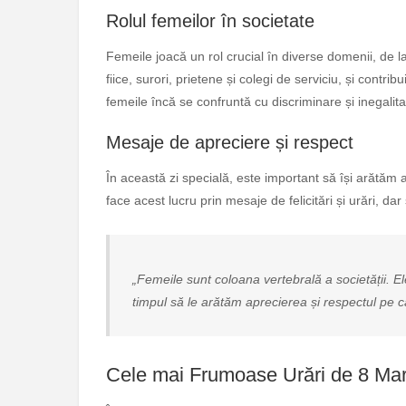
Rolul femeilor în societate
Femeile joacă un rol crucial în diverse domenii, de la 
fiice, surori, prietene și colegi de serviciu, și contrib
femeile încă se confruntă cu discriminare și inegalit
Mesaje de apreciere și respect
În această zi specială, este important să își arătăm 
face acest lucru prin mesaje de felicitări și urări, dar 
„Femeile sunt coloana vertebrală a societății. El
timpul să le arătăm aprecierea și respectul pe ca
Cele mai Frumoase Urări de 8 Mar