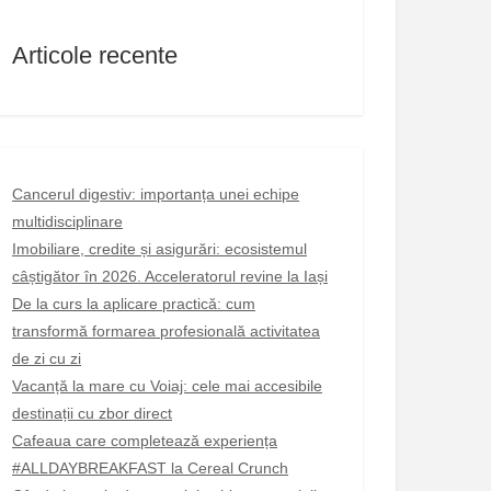
Articole recente
Cancerul digestiv: importanța unei echipe
multidisciplinare
Imobiliare, credite și asigurări: ecosistemul
câștigător în 2026. Acceleratorul revine la Iași
De la curs la aplicare practică: cum
transformă formarea profesională activitatea
de zi cu zi
Vacanță la mare cu Voiaj: cele mai accesibile
destinații cu zbor direct
Cafeaua care completează experiența
#ALLDAYBREAKFAST la Cereal Crunch