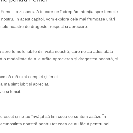
 Femeii, o zi specială în care ne îndreptăm atenția spre femeile
l nostru. În acest capitol, vom explora cele mai frumoase urări
tele noastre de dragoste, respect și apreciere.
a spre femeile iubite din viața noastră, care ne-au adus atâta
unt o modalitate de a le arăta aprecierea și dragostea noastră, și
ce să mă simt complet și fericit.
 mă simt iubit și apreciat.
 și fericit.
crescut și ne-au învățat să fim ceea ce suntem astăzi. În
recunoștința noastră pentru tot ceea ce au făcut pentru noi.