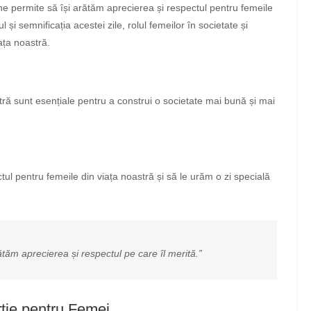
ne permite să își arătăm aprecierea și respectul pentru femeile
l și semnificația acestei zile, rolul femeilor în societate și
ața noastră.
stră sunt esențiale pentru a construi o societate mai bună și mai
tul pentru femeile din viața noastră și să le urăm o zi specială
ătăm aprecierea și respectul pe care îl merită.”
tie pentru Femei