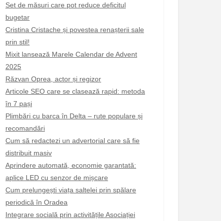
Set de măsuri care pot reduce deficitul
bugetar
Cristina Cristache și povestea renașterii sale
prin stil!
Mixit lansează Marele Calendar de Advent
2025
Răzvan Oprea, actor și regizor
Articole SEO care se clasează rapid: metoda
în 7 pași
Plimbări cu barca în Delta – rute populare și
recomandări
Cum să redactezi un advertorial care să fie
distribuit masiv
Aprindere automată, economie garantată:
aplice LED cu senzor de mișcare
Cum prelungești viața saltelei prin spălare
periodică în Oradea
Integrare socială prin activitățile Asociației