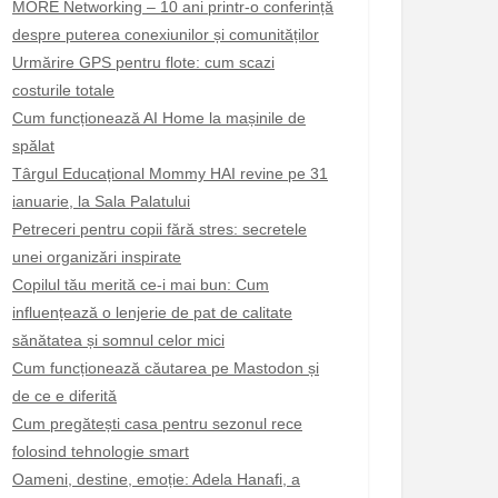
MORE Networking – 10 ani printr-o conferință
despre puterea conexiunilor și comunităților
Urmărire GPS pentru flote: cum scazi
costurile totale
Cum funcționează AI Home la mașinile de
spălat
Târgul Educațional Mommy HAI revine pe 31
ianuarie, la Sala Palatului
Petreceri pentru copii fără stres: secretele
unei organizări inspirate
Copilul tău merită ce-i mai bun: Cum
influențează o lenjerie de pat de calitate
sănătatea și somnul celor mici
Cum funcționează căutarea pe Mastodon și
de ce e diferită
Cum pregătești casa pentru sezonul rece
folosind tehnologie smart
Oameni, destine, emoție: Adela Hanafi, a