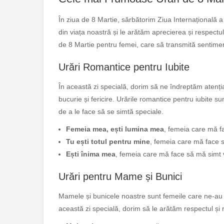
În ziua de 8 Martie, sărbătorim Ziua Internațională a
din viața noastră și le arătăm aprecierea și respectu
de 8 Martie pentru femei, care să transmită sentimen
Urări Romantice pentru Iubite
În această zi specială, dorim să ne îndreptăm atenți
bucurie și fericire. Urările romantice pentru iubite s
de a le face să se simtă speciale.
Femeia mea, ești lumina mea
, femeia care mă fa
Tu ești totul pentru mine
, femeia care mă face să
Ești înima mea
, femeia care mă face să mă simt viu
Urări pentru Mame și Bunici
Mamele și bunicele noastre sunt femeile care ne-au 
această zi specială, dorim să le arătăm respectul și 