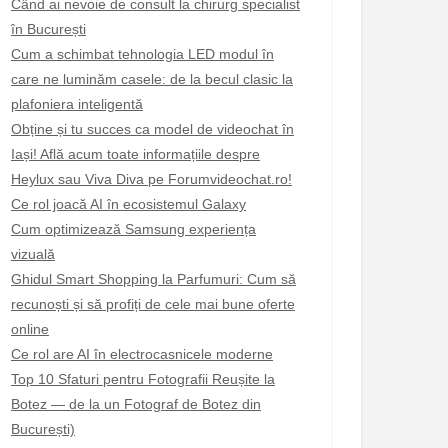
Când ai nevoie de consult la chirurg specialist
în București
Cum a schimbat tehnologia LED modul în
care ne luminăm casele: de la becul clasic la
plafoniera inteligentă
Obține și tu succes ca model de videochat în
Iași! Află acum toate informațiile despre
Heylux sau Viva Diva pe Forumvideochat.ro!
Ce rol joacă AI în ecosistemul Galaxy
Cum optimizează Samsung experiența
vizuală
Ghidul Smart Shopping la Parfumuri: Cum să
recunoști și să profiți de cele mai bune oferte
online
Ce rol are AI în electrocasnicele moderne
Top 10 Sfaturi pentru Fotografii Reușite la
Botez — de la un Fotograf de Botez din
București)