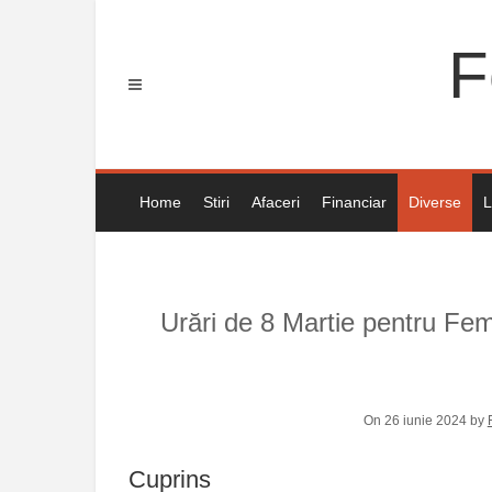
Skip
to
F
content
Home
Stiri
Afaceri
Financiar
Diverse
L
Urări de 8 Martie pentru Feme
On 26 iunie 2024 by
Cuprins