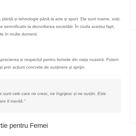
știință și tehnologie până la arte și sport. Ele sunt mame, soții,
uie semnificativ la dezvoltarea societății. În ciuda acestui fapt,
ate în multe domenii.
aprecierea și respectul pentru femeile din viața noastră. Putem
și prin acțiuni concrete de susținere și sprijin.
e sunt cele care ne cresc, ne îngrijesc și ne susțin. Este
re îl merită.”
tie pentru Femei