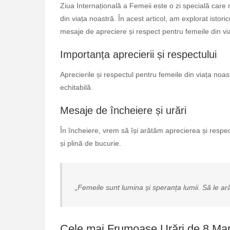
Ziua Internațională a Femeii este o zi specială care 
din viața noastră. În acest articol, am explorat istoricu
mesaje de apreciere și respect pentru femeile din vi
Importanța aprecierii și respectului
Aprecierile și respectul pentru femeile din viața noa
echitabilă.
Mesaje de încheiere și urări
În încheiere, vrem să își arătăm aprecierea și respec
și plină de bucurie.
„Femeile sunt lumina și speranța lumii. Să le ar
Cele mai Frumoase Urări de 8 Mar