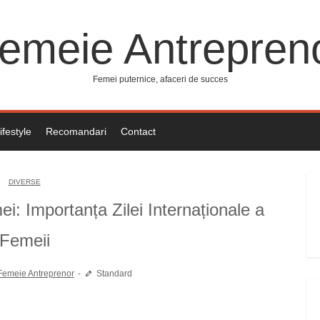
emeie Antrepren
Femei puternice, afaceri de succes
ifestyle
Recomandari
Contact
DIVERSE
i: Importanța Zilei Internaționale a
Femeii
Femeie Antreprenor
Standard