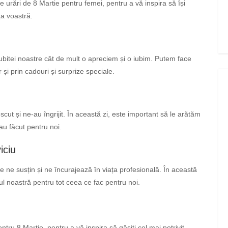
urări de 8 Martie pentru femei, pentru a vă inspira să își
ța voastră.
iubitei noastre cât de mult o apreciem și o iubim. Putem face
și prin cadouri și surprize speciale.
ut și ne-au îngrijit. În această zi, este important să le arătăm
au făcut pentru noi.
iciu
re ne susțin și ne încurajează în viața profesională. În această
ul noastră pentru tot ceea ce fac pentru noi.
tru 8 Martie, pentru a vă inspira să găsiți cel mai potrivit