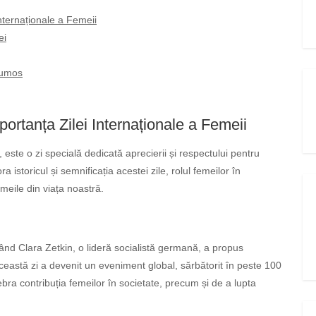
nternaționale a Femeii
ei
rumos
portanța Zilei Internaționale a Femeii
 este o zi specială dedicată aprecierii și respectului pentru
 istoricul și semnificația acestei zile, rolul femeilor în
meile din viața noastră.
 când Clara Zetkin, o lideră socialistă germană, a propus
această zi a devenit un eveniment global, sărbătorit în peste 100
ebra contribuția femeilor în societate, precum și de a lupta