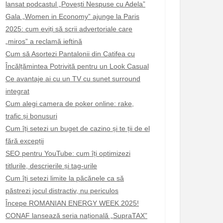
lansat podcastul „Povești Nespuse cu Adela”
Gala „Women in Economy” ajunge la Paris
2025: cum eviți să scrii advertoriale care
„miros” a reclamă ieftină
Cum să Asortezi Pantalonii din Catifea cu
Încălțămintea Potrivită pentru un Look Casual
Ce avantaje ai cu un TV cu sunet surround
integrat
Cum alegi camera de poker online: rake,
trafic și bonusuri
Cum îți setezi un buget de cazino și te ții de el
fără excepții
SEO pentru YouTube: cum îți optimizezi
titlurile, descrierile și tag-urile
Cum îți setezi limite la păcănele ca să
păstrezi jocul distractiv, nu periculos
Începe ROMANIAN ENERGY WEEK 2025!
CONAF lansează seria națională „SupraTAX”