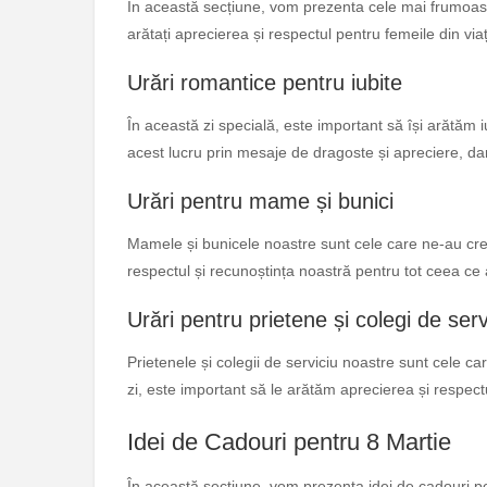
În această secțiune, vom prezenta cele mai frumoase 
arătați aprecierea și respectul pentru femeile din via
Urări romantice pentru iubite
În această zi specială, este important să își arătăm 
acest lucru prin mesaje de dragoste și apreciere, dar 
Urări pentru mame și bunici
Mamele și bunicele noastre sunt cele care ne-au cresc
respectul și recunoștința noastră pentru tot ceea ce 
Urări pentru prietene și colegi de serv
Prietenele și colegii de serviciu noastre sunt cele ca
zi, este important să le arătăm aprecierea și respect
Idei de Cadouri pentru 8 Martie
În această secțiune, vom prezenta idei de cadouri pen