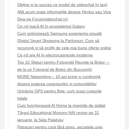
Obține și tu succes ca model de videochat în Iași!
Află acum toate informațiile despre Heylux sau Viva
Diva pe Forumvideochat.ro!
Ce rol joacă AI în ecosistemul Galaxy
Cum optimizează Samsung experiența vizuală
Ghidul Smart Shopping la Parfumuri: Cum să
recunoști și să profiți de cele mai bune oferte online
Ce rol are AI în electrocasnicele moderne
Top 10 Sfaturi pentru Fotografii Reușite la Botez —
de la un Fotograf de Botez din București)
MORE Networking – 10 ani printr-o conferință
despre puterea conexiunilor și comunităților
Urmărire GPS pentru flote: cum scazi costurile
totale
Cum funcționează AI Home la mașinile de spălat
Târgul Educațional Mommy HAI revine pe 31
ianuarie, la Sala Palatului
Petreceri pentru copii fără stres: secretele unei