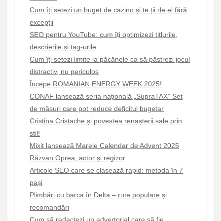
Cum îți setezi un buget de cazino și te ții de el fără
excepții
SEO pentru YouTube: cum îți optimizezi titlurile,
descrierile și tag-urile
Cum îți setezi limite la păcănele ca să păstrezi jocul
distractiv, nu periculos
Începe ROMANIAN ENERGY WEEK 2025!
CONAF lansează seria națională „SupraTAX” Set
de măsuri care pot reduce deficitul bugetar
Cristina Cristache și povestea renașterii sale prin
stil!
Mixit lansează Marele Calendar de Advent 2025
Răzvan Oprea, actor și regizor
Articole SEO care se clasează rapid: metoda în 7
pași
Plimbări cu barca în Delta – rute populare și
recomandări
Cum să redactezi un advertorial care să fie