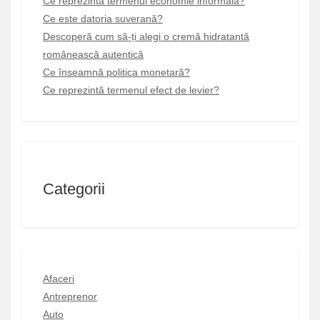
Ce reprezintă termenul economie informală?
Ce este datoria suverană?
Descoperă cum să-ți alegi o cremă hidratantă
românească autentică
Ce înseamnă politica monetară?
Ce reprezintă termenul efect de levier?
Categorii
Afaceri
Antreprenor
Auto