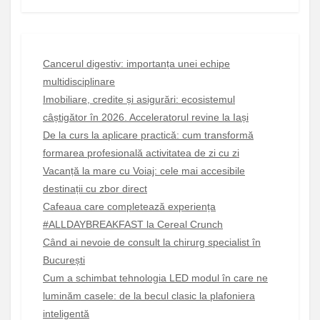
Cancerul digestiv: importanța unei echipe
multidisciplinare
Imobiliare, credite și asigurări: ecosistemul
câștigător în 2026. Acceleratorul revine la Iași
De la curs la aplicare practică: cum transformă
formarea profesională activitatea de zi cu zi
Vacanță la mare cu Voiaj: cele mai accesibile
destinații cu zbor direct
Cafeaua care completează experiența
#ALLDAYBREAKFAST la Cereal Crunch
Când ai nevoie de consult la chirurg specialist în
București
Cum a schimbat tehnologia LED modul în care ne
luminăm casele: de la becul clasic la plafoniera
inteligentă