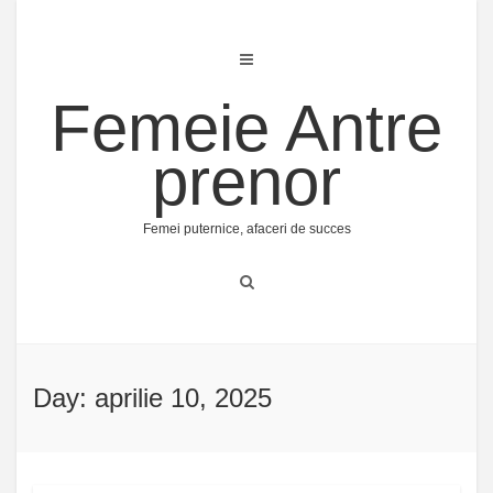
Skip
to
content
Femeie Antre
prenor
Femei puternice, afaceri de succes
Day: aprilie 10, 2025