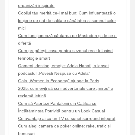
organizări inspirate
Copilul tău merită ce-i mai bun: Cum influențează o
lenjerie de pat de calitate sănătatea și somnul celor
mici
Cum funcționează căutarea pe Mastodon și de ce e
diferită
Cum pregătești casa pentru sezonul rece folosind
tehnologie smart
Oameni, destine, emoție: Adela Hanafi, a lansat
podcastul „Povești Nespuse cu Adela”
Gala „Women in Economy” ajunge la Paris
2025: cum eviți să scrii advertoriale care „miros” a
reclamă ieftină
Cum să Asortezi Pantalonii din Catifea cu
Încălțămintea Potrivită pentru un Look Casual
Ce avantaje ai cu un TV cu sunet surround integrat
Cum alegi camera de poker online: rake, trafic și
bonusuri