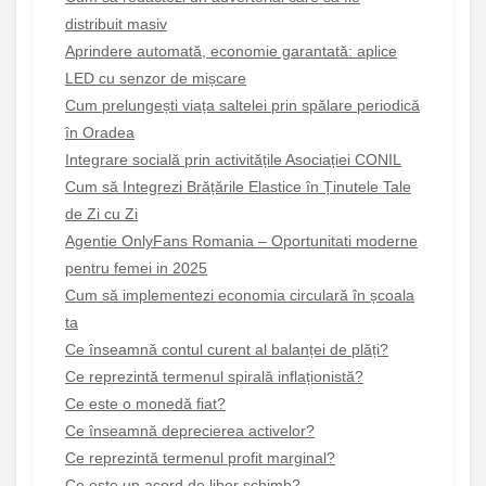
distribuit masiv
Aprindere automată, economie garantată: aplice
LED cu senzor de mișcare
Cum prelungești viața saltelei prin spălare periodică
în Oradea
Integrare socială prin activitățile Asociației CONIL
Cum să Integrezi Brățările Elastice în Ținutele Tale
de Zi cu Zi
Agentie OnlyFans Romania – Oportunitati moderne
pentru femei in 2025
Cum să implementezi economia circulară în școala
ta
Ce înseamnă contul curent al balanței de plăți?
Ce reprezintă termenul spirală inflaționistă?
Ce este o monedă fiat?
Ce înseamnă deprecierea activelor?
Ce reprezintă termenul profit marginal?
Ce este un acord de liber schimb?